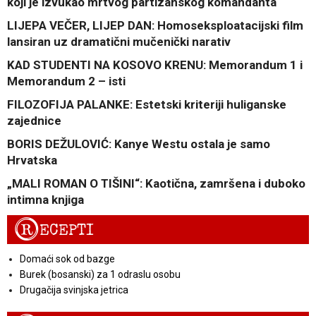
koji je izvukao mrtvog partizanskog komandanta
LIJEPA VEČER, LIJEP DAN: Homoseksploatacijski film
lansiran uz dramatični mučenički narativ
KAD STUDENTI NA KOSOVO KRENU: Memorandum 1 i
Memorandum 2 – isti
FILOZOFIJA PALANKE: Estetski kriteriji huliganske
zajednice
BORIS DEŽULOVIĆ: Kanye Westu ostala je samo
Hrvatska
„MALI ROMAN O TIŠINI“: Kaotična, zamršena i duboko
intimna knjiga
R
ECEPTI
Domaći sok od bazge
Burek (bosanski) za 1 odraslu osobu
Drugačija svinjska jetrica