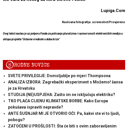
Lupiga.Com
Naslovna fotografija: screenshot/Provjereno
Ovaj tekst nastao je uz potporu Fonda za poticanje pluralizma i raznovrsnosti elektroničkih medija u
sklopu projekta "Ustavne vrednote u doba krize"
S
RODNE NOVICE
SVETE PRIVILEGIJE: Domoljublje po mjeri Thompsona
ANALIZA IZBORA: Zagrebački eksperiment s Možemo! šansa
je za Hrvatsku
STUDIJA (NE)USPJEHA: Zašto im ne isključuju elektriku?
TKO PLAĆA CIJENU KLIMATSKE BORBE: Kako Europa
pokušava ispraviti nepravde?
ANTE ŠUŠNJAR MI JE OTVORIO OČI: Pa, kakvi ste vi to ljudi,
pobogu?
ZATOČENI U PROŠLOSTI: Šta će biti s ovim zaboravljenim