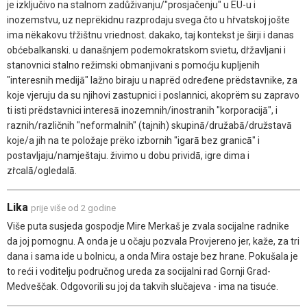
je izključivo na stalnom zadůživanju/"prosjačenju" u EU-u i
inozemstvu, uz neprëkidnu razprodaju svega čto u hṙvatskoj jošte
ima nëkakovu tṙžištnu vriednost. dakako, taj kontekst je širji i danas
obćebalkanski. u današnjem podemokratskom svietu, dṙžavljani i
stanovnici stalno režimski obmanjivani s pomoćju kupljenih
"interesnih medijā" lažno biraju u naprëd određene prëdstavnike, za
koje vjeruju da su njihovi zastupnici i poslannici, akoprëm su zapravo
ti isti prëdstavnici interesā inozemnih/inostranih "korporacijā", i
raznih/različnih "neformalnih" (tajnih) skupinā/družabā/družstavā
koje/a jih na te položaje prëko izbornih "igarā bez granicā" i
postavljaju/namještaju. živimo u dobu prividā, igre dima i
zṙcalā/ogledalā.
Lika
prije više od 2 godine
Više puta susjeda gospodje Mire Merkaš je zvala socijalne radnike
da joj pomognu. A onda je u očaju pozvala Provjereno jer, kaže, za tri
dana i sama ide u bolnicu, a onda Mira ostaje bez hrane. Pokušala je
to reći i voditelju područnog ureda za socijalni rad Gornji Grad-
Medveščak. Odgovorili su joj da takvih slučajeva - ima na tisuće.