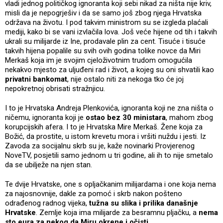
vladi jednog političkog ignoranta koji sebi nikad za ništa nije kriv,
misli da je nepogrješiv i da se samo još zbog njega Hrvatska
održava na životu. I pod takvim ministrom su se izgleda plaćali
mediji, kako bi se vani izvlačila lova. Još veće hijene od tih i takvih
ukrali su milijarde iz Ine, prodavale plin za cent. Tisuće i tisuće
takvih hijena popalile su svih ovih godina tolike novce da Miri
Merkaš koja im je svojim cjeloživotnim trudom omogućila
nekakvo mjesto za uljuđeni rad i život, a kojeg su oni shvatili kao
privatni bankomat
, nije ostalo niti za nekoga tko će joj
nepokretnoj obrisati stražnjicu.
I to je Hrvatska Andreja Plenkovića, ignoranta koji ne zna ništa o
ničemu, ignoranta koji je
ostao bez 30 ministara
, mahom zbog
korupcijskih afera. I to je Hrvatska Mire Merkaš. Žene koja za
Božić, da prostite, u istom krevetu mora i vršiti nuždu i jesti. Iz
Zavoda za socijalnu skrb su je, kaže novinarki Provjerenog
NoveTV, posjetili samo jednom u tri godine, ali ih to nije smetalo
da se ubilježe na njen stan.
Te dvije Hrvatske, one s opljačkanim milijardama i one koja nema
za najosnovnije, dakle za pomoć i skrb nakon pošteno
odrađenog radnog vijeka,
tužna su slika i prilika današnje
Hrvatske
. Zemlje koja ima milijarde za besramnu pljačku, a
nema
sto eura za nekog da Miru okrene i očisti
.