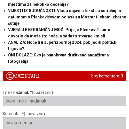
mjestima za nekoliko decenija?
VIJESTI IZ BUDUĆNOSTI: Vlada objavila tekst sa sutrašnjim
datumom o Plenkovićevom odlasku u Mostar tijekom izborne
šutnje
VJERA U BEZGRANIČNU MOĆ: Prije je Plenković samo
govorio da može što hoće, a sada to stvarno i misli
ANALIZA: Hoće li u superizbornoj 2024. pobijediti politički
trgovci?
ONI DOLAZE: Ovo je punokrvna društveno angažirana
fotografija
K
OMENTARI
broj komentara:
3
Ime / nadimak *(obavezno)
Komentar *(obavezno)