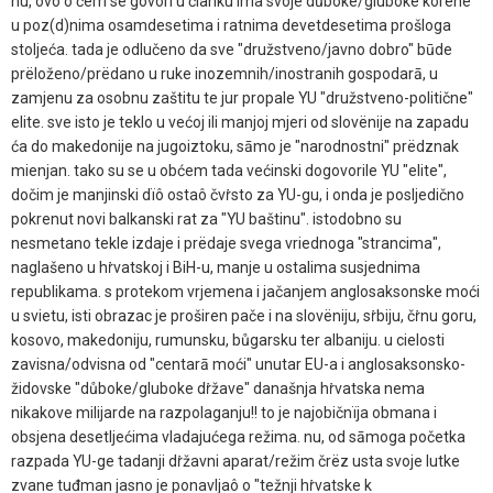
nu, ovo o čem se govori u članku ima svoje důboke/gluboke korene
u poz(d)nima osamdesetima i ratnima devetdesetima prošloga
stoljeća. tada je odlučeno da sve "družstveno/javno dobro" būde
prëloženo/prëdano u ruke inozemnih/inostranih gospodarā, u
zamjenu za osobnu zaštitu te jur propale YU "družstveno-politične"
elite. sve isto je teklo u većoj ili manjoj mjeri od slovënije na zapadu
ća do makedonije na jugoiztoku, sāmo je "narodnostni" prëdznak
mienjan. tako su se u obćem tada većinski dogovorile YU "elite",
dočim je manjinski dïô ostaô čvṙsto za YU-gu, i onda je posljedično
pokrenut novi balkanski rat za "YU baštinu". istodobno su
nesmetano tekle izdaje i prëdaje svega vriednoga "strancima",
naglašeno u hṙvatskoj i BiH-u, manje u ostalima susjednima
republikama. s protekom vrjemena i jačanjem anglosaksonske moći
u svietu, isti obrazac je proširen pače i na slovëniju, sṙbiju, čṙnu goru,
kosovo, makedoniju, rumunsku, bůgarsku ter albaniju. u cielosti
zavisna/odvisna od "centarā moći" unutar EU-a i anglosaksonsko-
židovske "důboke/gluboke dṙžave" današnja hṙvatska nema
nikakove milijarde na razpolaganju!! to je najobičnïja obmana i
obsjena desetljećima vladajućega režima. nu, od sāmoga početka
razpada YU-ge tadanji dṙžavni aparat/režim črëz usta svoje lutke
zvane tuđman jasno je ponavljaô o "težnji hṙvatske k