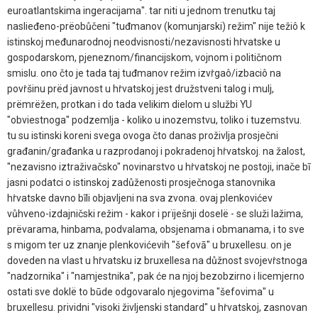
euroatlantskima ingeracijama". tar niti u jednom trenutku taj
naslieđeno-prëobůčeni "tuđmanov (komunjarski) režim" nije težiô k
istinskoj međunarodnoj neodvisnosti/nezavisnosti hṙvatske u
gospodarskom, pjeneznom/financijskom, vojnom i političnom
smislu. ono čto je tada taj tuđmanov režim izvṙgaô/izbaciô na
povṙšinu prëd javnost u hṙvatskoj jest družstveni talog i mulj,
prëmrëžen, protkan i do tada velikim dielom u službi YU
"obviestnoga" podzemlja - koliko u inozemstvu, toliko i tuzemstvu.
tu su istinski koreni svega ovoga čto danas proživlja prosječni
građanin/građanka u razprodanoj i pokradenoj hṙvatskoj. na žalost,
"nezavisno iztraživačsko" novinarstvo u hṙvatskoj ne postoji, inače bī
jasni podatci o istinskoj zadůženosti prosječnoga stanovnika
hṙvatske davno bīli objavljeni na sva zvona. ovaj plenkovićev
vůhveno-izdajničski režim - kakor i prïješnji doselë - se služi lažima,
prëvarama, hinbama, podvalama, obsjenama i obmanama, i to sve
s migom ter uz znanje plenkovićevih "šefovā" u bruxellesu. on je
doveden na vlast u hṙvatsku iz bruxellesa na důžnost svojevṙstnoga
"nadzornika" i "namjestnika", pak će na njoj bezobzirno i licemjerno
ostati sve doklë to būde odgovaralo njegovima "šefovima" u
bruxellesu. prividni "visoki življenski standard" u hṙvatskoj, zasnovan