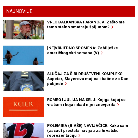
NAJNOVIJE
VRLO BALKANSKA PARANOJA: Zašto me
tamo stalno smatraju špijunom?
[NE]VRIJEDNO SPOMENA: Zabilješke
američkog skribomana (V)
SLUČAJ ZA ŠIRI DRUŠTVENI KOMPLEKS:
Supetar, Slayerova majica i batine za Dan
pobjede
ROMEO I JULIJA NA SELU: Knjiga kojoj se
vraćam i koja nikad nije iznevjerila
POLEMIKA (BIVŠE) NAVIJAČICE: Kako sam
(zasad) prestala navijati za hrvatsku
reprezentaciju