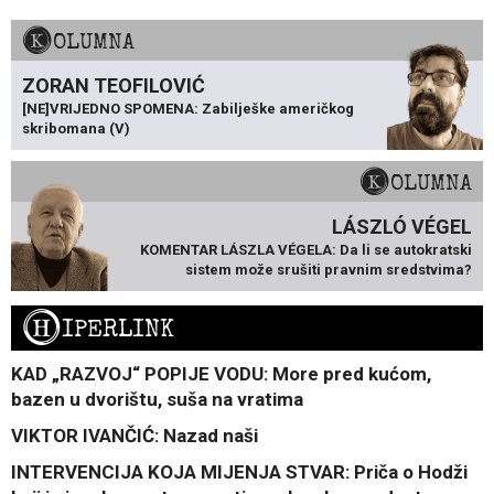
KOLUMNA
ZORAN TEOFILOVIĆ
[NE]VRIJEDNO SPOMENA: Zabilješke američkog
skribomana (V)
KOLUMNA
LÁSZLÓ VÉGEL
KOMENTAR LÁSZLA VÉGELA: Da li se autokratski
sistem može srušiti pravnim sredstvima?
H
IPERLINK
KAD „RAZVOJ“ POPIJE VODU: More pred kućom,
bazen u dvorištu, suša na vratima
VIKTOR IVANČIĆ: Nazad naši
INTERVENCIJA KOJA MIJENJA STVAR: Priča o Hodži