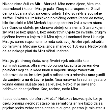
Nikada niste čuli za
Miru Merkaš
. Mira nema djece, Mira ima
osamdeset i kusur i Mira je pala. Zbog osterosperoze. Stavit
ćemo slučaj na stol, pa ćemo vidjeti. Tako su rekli iz socijalne
službe. Tražili su i iz Kliničkog bolničkog centra Rebro da netko,
bilo tko skrbi o Miri Merkaš koja nepokretna živi u svom stanu
bez članova obitelji, jer članova obitelji ona nema. Stan u kojem
živi Mira je bez grijanja, bez adekvatnih uvjeta za invalide, drugim
riječima krevet u kojem leži Mira njen je i sanitarni čvor i kuhinja.
Mira je, samo napomenimo reda radi, svoj životni vijek odradila
do mirovine. Mirovine koja iznosi manje od 150 eura. Nedovoljnih
da se nekoga plati da Miru očisti i nahrani.
Mira je, gle divnog čuda, svoj životni vijek odradila kao
administratorica, othranivši do punog kapaciteta barem dva
političara koji će je kada budu u naponu snage zaboraviti,
zaboraviti da su im takvi ljudi s odlaskom u mirovinu
omogućili
da zasjednu na državne jasle
. Nisu naravno ta radna mjesta o
kojima danas slušate pala sa kruške. Netko ih je savjesno
održavao desetljećima. Kao, recimo, naša Mira.
I sada dolazimo do afere „Mreža“. Nekakav bezveznjak, koji je
cijelu omanju vječnost stajao na semaforu jer nije kužio da za
prijelaz preko zebre treba pritisnuti dugme, postao je ministar u