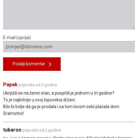
E-mail (opcija)
Pošalji komentar
Papak
prije više od 2 godine
Uknjižili se na ženin stan, a posjetili je jednom u tri godine?
To je najbitnije u ovoj lopovskoj državi.
Bilo bi bolje da ga je prodala i sa tom lovom sebi plaćala dom.
Sramotno!
tubaron
prije više od 2 godine