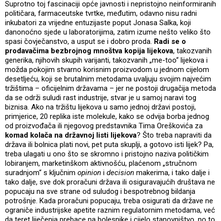
Suprotno toj fascinaciji opće javnosti i nepristojno neinformiranih
političara, farmaceutske tvrtke, međutim, odavno nisu radni
inkubatori za vrijedne entuzijaste poput Jonasa Salka, koji
danonoćno sjede u laboratorijima, zatim izume nešto veliko što
spasi čovječanstvo, a usput se i dobro proda.
Radi se o
prodavačima bezbrojnog mnoštva kopija lijekova
, takozvanih
generika, njihovih skupih varijanti, takozvanih „me-too“ lijekova i
možda pokojim stvarno korisnim proizvodom u jednom cijelom
desetljeću, koji se brutalnim metodama uvaljuju svojim najvećim
tržištima – oficijelnim državama – jer ne postoji drugačija metoda
da se održi suludi rast industrije, stvar je u samoj naravi tog
biznisa. Ako na tržištu lijekova u samo jednoj državi postoji,
primjerice, 20 replika iste molekule, kako se odvija borba jednog
od proizvođača ili njegovog predstavnika Tima Oreškovića za
komad kolača na državnoj listi lijekova
? Što treba napraviti da
država ili bolnica plati novi, pet puta skuplji, a gotovo isti lijek? Pa,
treba ulagati u ono što se skromno i pristojno naziva političkim
lobiranjem, marketinškom aktivnošću, plaćenom „stručnom
suradnjom“ s ključnim
opinion
i
decision
makerima, i tako dalje i
tako dalje, sve dok proračuni država ili osiguravajućih društava ne
popucaju na sve strane od suludog i bespotrebnog bildanja
potrošnje. Kada proračuni popucaju, treba osigurati da države ne
ograniče industrijske apetite raznim regulatornim metodama, već
da teret liječenja prebace na bolesnike i cijelo stanovništvo, no to