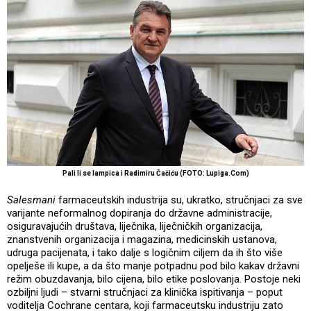
Pali li se lampica i Radimiru Čačiću (FOTO: Lupiga.Com)
Salesmani
farmaceutskih industrija su, ukratko, stručnjaci za sve
varijante neformalnog dopiranja do državne administracije,
osiguravajućih društava, liječnika, liječničkih organizacija,
znanstvenih organizacija i magazina, medicinskih ustanova,
udruga pacijenata, i tako dalje s logičnim ciljem da ih što više
opelješe ili kupe, a da što manje potpadnu pod bilo kakav državni
režim obuzdavanja, bilo cijena, bilo etike poslovanja. Postoje neki
ozbiljni ljudi – stvarni stručnjaci za klinička ispitivanja – poput
voditelja Cochrane centara, koji farmaceutsku industriju zato