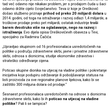
tad već odavno nije nikakav problem, jer s prodajom čuda u šaci
odavno držite cijelo čovječanstvo. Teva iz koje je Orešković
došao službeno priznaje
prihod od preko 20 milijardi dolara
u
2014. godini, od toga na istraživanje i razvoj odlazi 1,4 milijarde, a
troškove prodaje preko pet milijardi; ostatak industrije
troši
barem dvostruko više na oglašavanje, nego na razvoj i
istraživanja
. Evo dijela opisa Oreškovićevih obaveza u Tevi,
specijalno za Radimira Čačića:
„Upravljao skupinom od 16 profesionalaca usredotočenih na
politike u području zdravstvene skrbi, javne i privatne zdravstvene
skrbi, odnosa s dionicima, studije ekonomike zdravstva i
strateško određivanje cijena.
Poticao skupine dionika na utjecaj na vladine politike i pokretanje
inicijativa koje podupiru održavanje ili poboljšavanje statusa na
listi proizvoda za sve regionalne planove lijekova, kako bi se
zaštitilo 300 milijuna dolara od prodaje.“
Šesnaest profesionalaca usredotočenih na odnose s dionicima
zdravstvene skrbi, kako bi ih
poticao na utjecaj na vladine
politike
? Pali li se lampica?