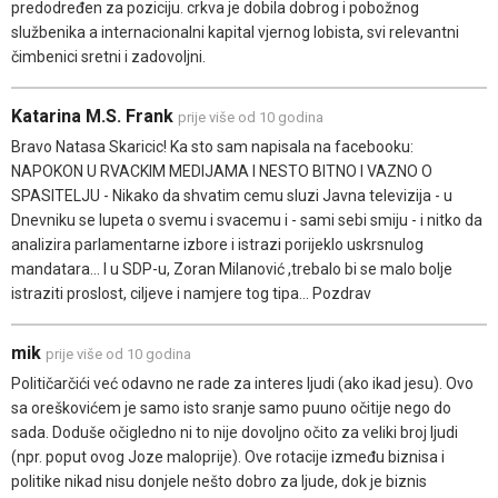
predodređen za poziciju. crkva je dobila dobrog i pobožnog
službenika a internacionalni kapital vjernog lobista, svi relevantni
čimbenici sretni i zadovoljni.
Katarina M.S. Frank
prije više od 10 godina
Bravo Natasa Skaricic! Ka sto sam napisala na facebooku:
NAPOKON U RVACKIM MEDIJAMA I NESTO BITNO I VAZNO O
SPASITELJU - Nikako da shvatim cemu sluzi Javna televizija - u
Dnevniku se lupeta o svemu i svacemu i - sami sebi smiju - i nitko da
analizira parlamentarne izbore i istrazi porijeklo uskrsnulog
mandatara... I u SDP-u, Zoran Milanović ,trebalo bi se malo bolje
istraziti proslost, ciljeve i namjere tog tipa... Pozdrav
mik
prije više od 10 godina
Političarčići već odavno ne rade za interes ljudi (ako ikad jesu). Ovo
sa oreškovićem je samo isto sranje samo puuno očitije nego do
sada. Doduše očigledno ni to nije dovoljno očito za veliki broj ljudi
(npr. poput ovog Joze maloprije). Ove rotacije između biznisa i
politike nikad nisu donjele nešto dobro za ljude, dok je biznis