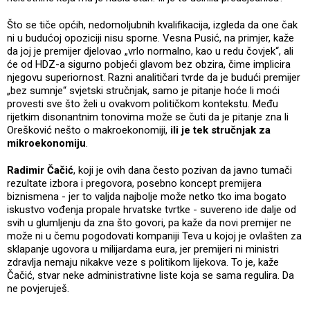
Što se tiče općih, nedomoljubnih kvalifikacija, izgleda da one čak
ni u budućoj opoziciji nisu sporne. Vesna Pusić, na primjer, kaže
da joj je premijer djelovao „vrlo normalno, kao u redu čovjek“, ali
će od HDZ-a sigurno pobjeći glavom bez obzira, čime implicira
njegovu superiornost. Razni analitičari tvrde da je budući premijer
„bez sumnje“ svjetski stručnjak, samo je pitanje hoće li moći
provesti sve što želi u ovakvom političkom kontekstu. Među
rijetkim disonantnim tonovima može se čuti da je pitanje zna li
Orešković nešto o makroekonomiji,
ili je tek stručnjak za
mikroekonomiju
.
Radimir Čačić
, koji je ovih dana često pozivan da javno tumači
rezultate izbora i pregovora, posebno koncept premijera
biznismena - jer to valjda najbolje može netko tko ima bogato
iskustvo vođenja propale hrvatske tvrtke - suvereno ide dalje od
svih u glumljenju da zna što govori, pa kaže da novi premijer ne
može ni u čemu pogodovati kompaniji Teva u kojoj je ovlašten za
sklapanje ugovora u milijardama eura, jer premijeri ni ministri
zdravlja nemaju nikakve veze s politikom lijekova. To je, kaže
Čačić, stvar neke administrativne liste koja se sama regulira. Da
ne povjeruješ.