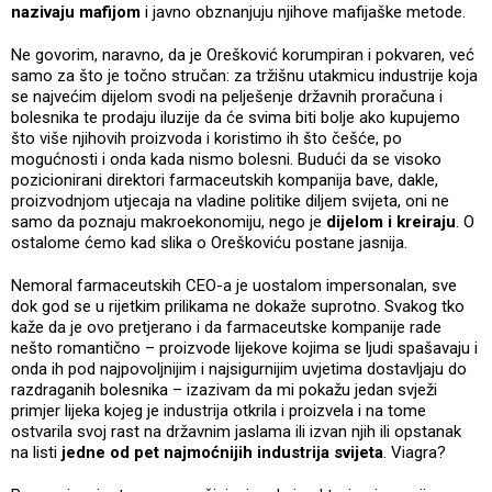
nazivaju mafijom
i javno obznanjuju njihove mafijaške metode.
Ne govorim, naravno, da je Orešković korumpiran i pokvaren, već
samo za što je točno stručan: za tržišnu utakmicu industrije koja
se najvećim dijelom svodi na pelješenje državnih proračuna i
bolesnika te prodaju iluzije da će svima biti bolje ako kupujemo
što više njihovih proizvoda i koristimo ih što češće, po
mogućnosti i onda kada nismo bolesni. Budući da se visoko
pozicionirani direktori farmaceutskih kompanija bave, dakle,
proizvodnjom utjecaja na vladine politike diljem svijeta, oni ne
samo da poznaju makroekonomiju, nego je
dijelom i kreiraju
. O
ostalome ćemo kad slika o Oreškoviću postane jasnija.
Nemoral farmaceutskih CEO-a je uostalom impersonalan, sve
dok god se u rijetkim prilikama ne dokaže suprotno. Svakog tko
kaže da je ovo pretjerano i da farmaceutske kompanije rade
nešto romantično – proizvode lijekove kojima se ljudi spašavaju i
onda ih pod najpovoljnijim i najsigurnijim uvjetima dostavljaju do
razdraganih bolesnika – izazivam da mi pokažu jedan svježi
primjer lijeka kojeg je industrija otkrila i proizvela i na tome
ostvarila svoj rast na državnim jaslama ili izvan njih ili opstanak
na listi
jedne od pet najmoćnijih industrija svijeta
. Viagra?