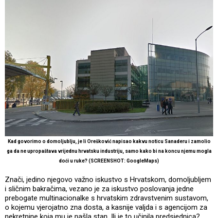
Kad govorimo o domoljublju, je li Orešković napisao kakvu noticu Sanaderu i zamolio
ga da ne upropaštava vrijednu hrvatsku industriju, samo kako bi na koncu njemu mogla
doći u ruke? (SCREENSHOT: GoogleMaps)
Znači, jedino njegovo važno iskustvo s Hrvatskom, domoljubljem
i sličnim bakračima, vezano je za iskustvo poslovanja jedne
prebogate multinacionalke s hrvatskim zdravstvenim sustavom,
o kojemu vjerojatno zna dosta, a kasnije valjda i s agencijom za
nekretnine koja mu je našla stan. Ili je to učinila predsjednica?