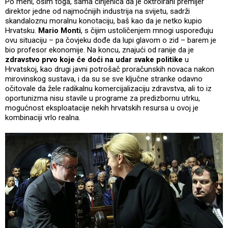
Po meni, osim toga, sama činjenica da je oktroirani premijer
direktor jedne od najmoćnijih industrija na svijetu, sadrži
skandaloznu moralnu konotaciju, baš kao da je netko kupio
Hrvatsku.
Mario Monti
, s čijim ustoličenjem mnogi uspoređuju
ovu situaciju – pa čovjeku dođe da lupi glavom o zid – barem je
bio profesor ekonomije. Na koncu, znajući od ranije da je
zdravstvo prvo koje će doći na udar svake politike
u
Hrvatskoj, kao drugi javni potrošač proračunskih novaca nakon
mirovinskog sustava, i da su se sve ključne stranke odavno
očitovale da žele radikalnu komercijalizaciju zdravstva, ali to iz
oportunizma nisu stavile u programe za predizbornu utrku,
mogućnost eksploatacije nekih hrvatskih resursa u ovoj je
kombinaciji vrlo realna.