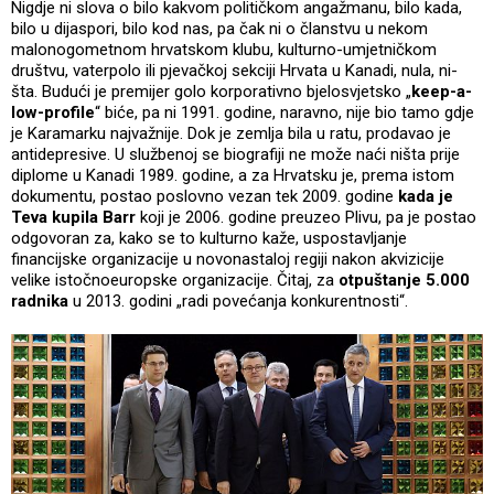
Nigdje ni slova o bilo kakvom političkom angažmanu, bilo kada,
bilo u dijaspori, bilo kod nas, pa čak ni o članstvu u nekom
malonogometnom hrvatskom klubu, kulturno-umjetničkom
društvu, vaterpolo ili pjevačkoj sekciji Hrvata u Kanadi, nula, ni-
šta. Budući je premijer golo korporativno bjelosvjetsko „
keep-a-
low-profile
“ biće, pa ni 1991. godine, naravno, nije bio tamo gdje
je Karamarku najvažnije. Dok je zemlja bila u ratu, prodavao je
antidepresive. U službenoj se biografiji ne može naći ništa prije
diplome u Kanadi 1989. godine, a za Hrvatsku je, prema istom
dokumentu, postao poslovno vezan tek 2009. godine
kada je
Teva kupila Barr
koji je 2006. godine preuzeo Plivu, pa je postao
odgovoran za, kako se to kulturno kaže, uspostavljanje
financijske organizacije u novonastaloj regiji nakon akvizicije
velike istočnoeuropske organizacije. Čitaj, za
otpuštanje 5.000
radnika
u 2013. godini „radi povećanja konkurentnosti“.