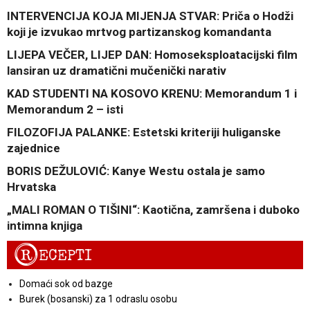
INTERVENCIJA KOJA MIJENJA STVAR: Priča o Hodži
koji je izvukao mrtvog partizanskog komandanta
LIJEPA VEČER, LIJEP DAN: Homoseksploatacijski film
lansiran uz dramatični mučenički narativ
KAD STUDENTI NA KOSOVO KRENU: Memorandum 1 i
Memorandum 2 – isti
FILOZOFIJA PALANKE: Estetski kriteriji huliganske
zajednice
BORIS DEŽULOVIĆ: Kanye Westu ostala je samo
Hrvatska
„MALI ROMAN O TIŠINI“: Kaotična, zamršena i duboko
intimna knjiga
R
ECEPTI
Domaći sok od bazge
Burek (bosanski) za 1 odraslu osobu