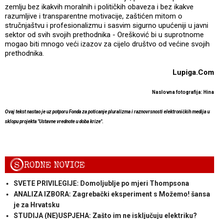
zemlju bez ikakvih moralnih i političkih obaveza i bez ikakve
razumljive i transparentne motivacije, zaštićen mitom o
stručnjaštvu i profesionalizmu i sasvim sigurno upućeniji u javni
sektor od svih svojih prethodnika - Orešković bi u suprotnome
mogao biti mnogo veći izazov za cijelo društvo od većine svojih
prethodnika.
Lupiga.Com
Naslovna fotografija: Hina
Ovaj tekst nastao je uz potporu Fonda za poticanje pluralizma i raznovrsnosti elektroničkih medija u
sklopu projekta "Ustavne vrednote u doba krize".
S
RODNE NOVICE
SVETE PRIVILEGIJE: Domoljublje po mjeri Thompsona
ANALIZA IZBORA: Zagrebački eksperiment s Možemo! šansa
je za Hrvatsku
STUDIJA (NE)USPJEHA: Zašto im ne isključuju elektriku?