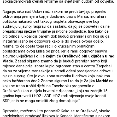
socijaldemokrati kreirali reforme sa svjetskim čudom od čovjeka.
Najprije, iako naš Ustav i niži zakoni ne predstavljaju prepreku
oktroiranju premijera koji je doslovno pao s Marsa, moralna i
politička nakaradnost takvog raspleta obavezuje sve koji
sudjeluju u javnoj raspravi da zastanu, da joj se posvete i da ne
prejudiciraju njezine trivijalne praktične posljedice, tipa kakvi će
biti odnosi u koaliciji, barem dok budući premijer i oni koji su ga
instalirali jasno ne odgovore kako je do svega ovoga došlo.
Naime, to će dosta toga reći i o krucijalnim praktičnim
posljedicama ovog ludila od priče, jer je raniji dogovor sasvim
sigurno uključivao i
cilj s kojim će Orešković biti uključen u rad
Vlade
. Zasad sigurno znamo da je budući premijer samo koji
mjesec dana prije izbora kupio ogroman stan u centru Zagreba i
da su za vrijeme transakcije u zgradi viđeni predsjednica države i
njezin suprug. Što je ovo, zona sumraka ili država koja ipak ima
neko baždareno dno? Znamo sigurno i to da je
Željka Markić
na
koju ne treba trošiti riječi, na Facebooku progovorila o
Oreškoviću kao o dijelu hrvatske dijaspore „koju su zadnjih 15
godina isprevarili i HDZ i SDP. HDZ radi stjecanja svoje koristi,
SDP jer ih ne mogu smisliti zbog domoljublja“.
Oprostite, možemo li to ponoviti? Kako se to Orešković, visoko
pozicionirani prodavač lijekova iz Kanade, identificirao s nekom