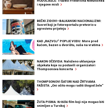
HODOČAŠĆE: Tražeći Friedricha Nietzschea
i njegove misli
BEČKI ZIDOVI–BALKANSKI NACIONALIZMI:
Susret koji je fotoreportažu pretvorio u
agresivnu prijetnju
KAD „RAZVOJ“ POPIJE VODU: More pred
kućom, bazen u dvorištu, suša na vratima
NAKON OČEVIDA: Naloženo uklanjanje
objekata koje su postavili organizatori
Thompsonova koncerta
THOMPSONOVI ŠATORI NAD ŽRTVAMA
FAŠISTA: „Oni očito mogu raditi štogod žele“
ŽUTA PISMA: Kritički film koji nije mogao biti
snimljen u Turskoj