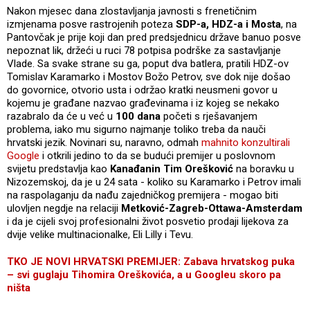
Nakon mjesec dana zlostavljanja javnosti s frenetičnim
izmjenama posve rastrojenih poteza
SDP-a, HDZ-a i Mosta
, na
Pantovčak je prije koji dan pred predsjednicu države banuo posve
nepoznat lik, držeći u ruci 78 potpisa podrške za sastavljanje
Vlade. Sa svake strane su ga, poput dva batlera, pratili HDZ-ov
Tomislav Karamarko i Mostov Božo Petrov, sve dok nije došao
do govornice, otvorio usta i održao kratki neusmeni govor u
kojemu je građane nazvao građevinama i iz kojeg se nekako
razabralo da će u već u
100 dana
početi s rješavanjem
problema, iako mu sigurno najmanje toliko treba da nauči
hrvatski jezik. Novinari su, naravno, odmah
mahnito konzultirali
Google
i otkrili jedino to da se budući premijer u poslovnom
svijetu predstavlja kao
Kanađanin Tim Orešković
na boravku u
Nizozemskoj, da je u 24 sata - koliko su Karamarko i Petrov imali
na raspolaganju da nađu zajedničkog premijera - mogao biti
ulovljen negdje na relaciji
Metković-Zagreb-Ottawa-Amsterdam
i da je cijeli svoj profesionalni život posvetio prodaji lijekova za
dvije velike multinacionalke, Eli Lilly i Tevu.
TKO JE NOVI HRVATSKI PREMIJER: Zabava hrvatskog puka
– svi guglaju Tihomira Oreškovića, a u Googleu skoro pa
ništa