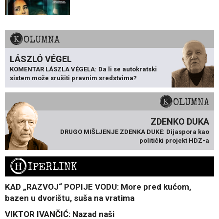
KOLUMNA
LÁSZLÓ VÉGEL
KOMENTAR LÁSZLA VÉGELA: Da li se autokratski
sistem može srušiti pravnim sredstvima?
KOLUMNA
ZDENKO DUKA
DRUGO MIŠLJENJE ZDENKA DUKE: Dijaspora kao
politički projekt HDZ-a
H
IPERLINK
KAD „RAZVOJ“ POPIJE VODU: More pred kućom,
bazen u dvorištu, suša na vratima
VIKTOR IVANČIĆ: Nazad naši