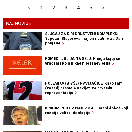
<
1
2
3
4
5
>
NAJNOVIJE
SLUČAJ ZA ŠIRI DRUŠTVENI KOMPLEKS:
Supetar, Slayerova majica i batine za Dan
pobjede
ROMEO I JULIJA NA SELU: Knjiga kojoj se
vraćam i koja nikad nije iznevjerila
POLEMIKA (BIVŠE) NAVIJAČICE: Kako sam
(zasad) prestala navijati za hrvatsku
reprezentaciju
KRIKOM PROTIV NACIZMA: Limeni doboš koji
razbija velike ideologije