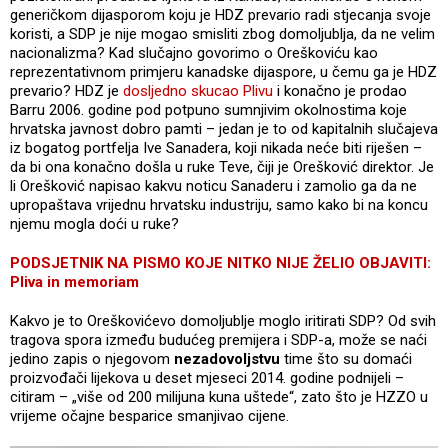
generičkom dijasporom koju je HDZ prevario radi stjecanja svoje
koristi, a SDP je nije mogao smisliti zbog domoljublja, da ne velim
nacionalizma? Kad slučajno govorimo o Oreškoviću kao
reprezentativnom primjeru kanadske dijaspore, u čemu ga je HDZ
prevario? HDZ je
dosljedno skucao Plivu
i konačno je prodao
Barru 2006. godine pod potpuno sumnjivim okolnostima koje
hrvatska javnost dobro pamti – jedan je to od kapitalnih slučajeva
iz bogatog portfelja Ive Sanadera, koji nikada neće biti riješen –
da bi ona konačno došla u ruke Teve, čiji je Orešković direktor. Je
li Orešković napisao kakvu noticu Sanaderu i zamolio ga da ne
upropaštava vrijednu hrvatsku industriju, samo kako bi na koncu
njemu mogla doći u ruke?
PODSJETNIK NA PISMO KOJE NITKO NIJE ŽELIO OBJAVITI:
Pliva in memoriam
Kakvo je to Oreškovićevo domoljublje moglo iritirati SDP? Od svih
tragova spora između budućeg premijera i SDP-a, može se naći
jedino zapis o njegovom
nezadovoljstvu
time što su domaći
proizvođači lijekova u deset mjeseci 2014. godine podnijeli –
citiram – „više od 200 milijuna kuna uštede“, zato što je HZZO u
vrijeme očajne besparice smanjivao cijene.