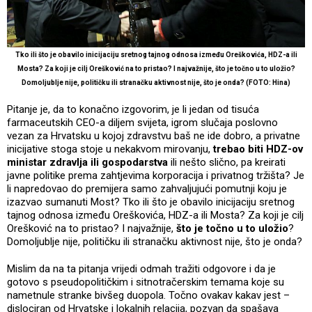
Tko ili što je obavilo inicijaciju sretnog tajnog odnosa između Oreškovića, HDZ-a ili
Mosta? Za koji je cilj Orešković na to pristao? I najvažnije, što je točno u to uložio?
Domoljublje nije, političku ili stranačku aktivnost nije, što je onda? (FOTO: Hina)
Pitanje je, da to konačno izgovorim, je li jedan od tisuća
farmaceutskih CEO-a diljem svijeta, igrom slučaja poslovno
vezan za Hrvatsku u kojoj zdravstvu baš ne ide dobro, a privatne
inicijative stoga stoje u nekakvom mirovanju,
trebao biti HDZ-ov
ministar zdravlja ili gospodarstva
ili nešto slično, pa kreirati
javne politike prema zahtjevima korporacija i privatnog tržišta? Je
li napredovao do premijera samo zahvaljujući pomutnji koju je
izazvao sumanuti Most? Tko ili što je obavilo inicijaciju sretnog
tajnog odnosa između Oreškovića, HDZ-a ili Mosta? Za koji je cilj
Orešković na to pristao? I najvažnije,
što je točno u to uložio
?
Domoljublje nije, političku ili stranačku aktivnost nije, što je onda?
Mislim da na ta pitanja vrijedi odmah tražiti odgovore i da je
gotovo s pseudopolitičkim i sitnotračerskim temama koje su
nametnule stranke bivšeg duopola. Točno ovakav kakav jest –
dislociran od Hrvatske i lokalnih relacija, pozvan da spašava