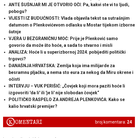
ANTE ŠUŠNJAR MI JE OTVORIO OČI: Pa, kakvi ste vi to ljudi,
pobogu?
VIJESTI IZ BUDUĆNOSTI: Vlada objavila tekst sa sutrašnjim
datumom o Plenkovićevom odlasku u Mostar tijekom izborne
šutnje
VJERA U BEZGRANIČNU MOĆ: Prije je Plenković samo
govorio da može što hoće, a sada to stvarno i misli
ANALIZA: Hoće li u superizbornoj 2024. pobijediti politički
trgovci?
DANAŠNJA HRVATSKA: Zemlja koja ima milijarde za
besramnu pljačku, a nema sto eura za nekog da Miru okrene i
očisti
INTERVJU – VUK PERIŠIĆ: „Čovjek koji mora paziti hoće li
izgovoriti 'da li' ili 'je li' nije slobodan čovjek“
POLITIČKO RASPELO ZA ANDREJA PLENKOVIĆA: Kako se
kalio hrvatski premijer?
K
OMENTARI
broj komentara:
24