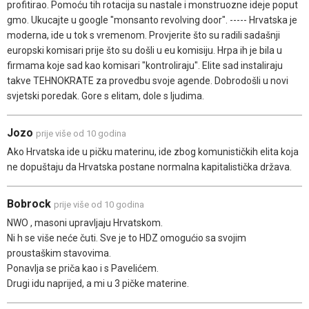
profitirao. Pomoću tih rotacija su nastale i monstruozne ideje poput
gmo. Ukucajte u google "monsanto revolving door". ----- Hrvatska je
moderna, ide u tok s vremenom. Provjerite što su radili sadašnji
europski komisari prije što su došli u eu komisiju. Hrpa ih je bila u
firmama koje sad kao komisari "kontroliraju". Elite sad instaliraju
takve TEHNOKRATE za provedbu svoje agende. Dobrodošli u novi
svjetski poredak. Gore s elitam, dole s ljudima.
Jozo
prije više od 10 godina
Ako Hrvatska ide u pičku materinu, ide zbog komunističkih elita koja
ne dopuštaju da Hrvatska postane normalna kapitalistička država.
Bobrock
prije više od 10 godina
NWO , masoni upravljaju Hrvatskom.
Ni h se više neće čuti. Sve je to HDZ omogućio sa svojim
proustaškim stavovima.
Ponavlja se priča kao i s Pavelićem.
Drugi idu naprijed, a mi u 3 pičke materine.