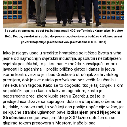
Sa svake strane su ga, poput dva batlera, pratili HDZ-ov Tomislav Karamarko i Mostov
Božo Petrov, sve dok nije došao do govornice, otvorio usta i održao kratki neusmeni
govor u kojemu je građane nazvao građevinama (FOTO: Hina)
Iako je njegov upad u središte hrvatskog političkog života s vrha
jedne od najmoćnijih svjetskih industrija, apsolutni i nezabilježeni
svjetski politički hit, to je kod nas – možda zahvaljujući umoru
javnosti i blagdanima – prošlo prilično glatko i danas je jedva
ikome kontroverzno je li baš Orešković stručnjak za hrvatskog
premijera, dok je sve ostalo prožvakano bez većih želučanih i
intelektualnih tegoba. Kako se to dogodilo, tko je taj čovjek, s kim
se politički spojio i kada, s kakvom agendom, zašto je
neposredno pred izbore kupio stan u Zagrebu, zašto je
predsjednica države sa suprugom dolazila u taj stan, o čemu se
tu, dakle, zapravo radi, to već koji dan poslije uopće nije važno, jer
se ključne stranke uglavnom bave
izdisanjem pred Njegovom
Stručnošću
i negodovanjem što je SDP lažno optužen da se
glupirao tokom pregovora s Mostom, inače bi sad