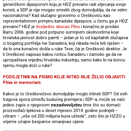
generičkom dijasporom koju je HDZ prevario radi stjecanja svoje
koristi, a SDP je nije mogao smisliti zbog domoljublja, da ne velim
nacionalizma? Kad slučajno govorimo o Oreškoviću kao
reprezentativnom primjeru kanadske dijaspore, u čemu ga je HDZ
prevario? HDZ je
dosljedno skucao Plivu
i konačno je prodao
Barru 2006. godine pod potpuno sumnjivim okolnostima koje
hrvatska javnost dobro pamti – jedan je to od kapitalnih slučajeva
iz bogatog portfelja Ive Sanadera, koji nikada neće biti riješen –
da bi ona konačno došla u ruke Teve, čiji je Orešković direktor. Je
li Orešković napisao kakvu noticu Sanaderu i zamolio ga da ne
upropaštava vrijednu hrvatsku industriju, samo kako bi na koncu
njemu mogla doći u ruke?
PODSJETNIK NA PISMO KOJE NITKO NIJE ŽELIO OBJAVITI:
Pliva in memoriam
Kakvo je to Oreškovićevo domoljublje moglo iritirati SDP? Od svih
tragova spora između budućeg premijera i SDP-a, može se naći
jedino zapis o njegovom
nezadovoljstvu
time što su domaći
proizvođači lijekova u deset mjeseci 2014. godine podnijeli –
citiram – „više od 200 milijuna kuna uštede“, zato što je HZZO u
vrijeme očajne besparice smanjivao cijene.