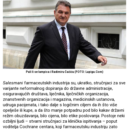
Pali li se lampica i Radimiru Čačiću (FOTO: Lupiga.Com)
Salesmani
farmaceutskih industrija su, ukratko, stručnjaci za sve
varijante neformalnog dopiranja do državne administracije,
osiguravajućih društava, liječnika, liječničkih organizacija,
znanstvenih organizacija i magazina, medicinskih ustanova,
udruga pacijenata, i tako dalje s logičnim ciljem da ih što više
opelješe ili kupe, a da što manje potpadnu pod bilo kakav državni
režim obuzdavanja, bilo cijena, bilo etike poslovanja. Postoje neki
ozbiljni ljudi – stvarni stručnjaci za klinička ispitivanja – poput
voditelja Cochrane centara, koji farmaceutsku industriju zato