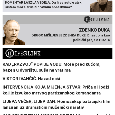
KOMENTAR LÁSZLA VÉGELA: Da li se autokratski
sistem može srušiti pravnim sredstvima?
KOLUMNA
ZDENKO DUKA
DRUGO MIŠLJENJE ZDENKA DUKE: Dijaspora kao
politički projekt HDZ-a
H
IPERLINK
KAD „RAZVOJ“ POPIJE VODU: More pred kućom,
bazen u dvorištu, suša na vratima
VIKTOR IVANČIĆ: Nazad naši
INTERVENCIJA KOJA MIJENJA STVAR: Priča o Hodži
koji je izvukao mrtvog partizanskog komandanta
LIJEPA VEČER, LIJEP DAN: Homoseksploatacijski film
lansiran uz dramatični mučenički narativ