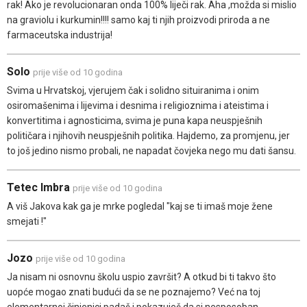
rak! Ako je revolucionaran onda 100% liječi rak. Aha ,možda si mislio
na graviolu i kurkumin!!!! samo kaj ti njih proizvodi priroda a ne
farmaceutska industrija!
Solo
prije više od 10 godina
Svima u Hrvatskoj, vjerujem čak i solidno situiranima i onim
osiromašenima i lijevima i desnima i religioznima i ateistima i
konvertitima i agnosticima, svima je puna kapa neuspješnih
političara i njihovih neuspješnih politika. Hajdemo, za promjenu, jer
to još jedino nismo probali, ne napadat čovjeka nego mu dati šansu.
Tetec Imbra
prije više od 10 godina
A viš Jakova kak ga je mrke pogledal "kaj se ti imaš moje žene
smejati !"
Jozo
prije više od 10 godina
Ja nisam ni osnovnu školu uspio završit? A otkud bi ti takvo što
uopće mogao znati budući da se ne poznajemo? Već na toj