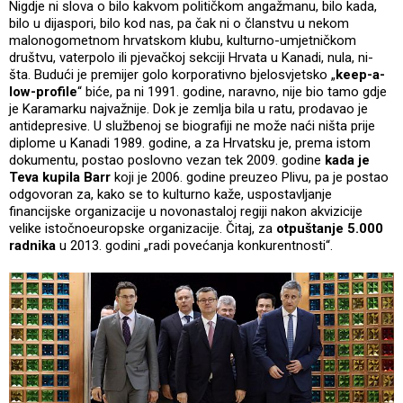
Nigdje ni slova o bilo kakvom političkom angažmanu, bilo kada,
bilo u dijaspori, bilo kod nas, pa čak ni o članstvu u nekom
malonogometnom hrvatskom klubu, kulturno-umjetničkom
društvu, vaterpolo ili pjevačkoj sekciji Hrvata u Kanadi, nula, ni-
šta. Budući je premijer golo korporativno bjelosvjetsko „
keep-a-
low-profile
“ biće, pa ni 1991. godine, naravno, nije bio tamo gdje
je Karamarku najvažnije. Dok je zemlja bila u ratu, prodavao je
antidepresive. U službenoj se biografiji ne može naći ništa prije
diplome u Kanadi 1989. godine, a za Hrvatsku je, prema istom
dokumentu, postao poslovno vezan tek 2009. godine
kada je
Teva kupila Barr
koji je 2006. godine preuzeo Plivu, pa je postao
odgovoran za, kako se to kulturno kaže, uspostavljanje
financijske organizacije u novonastaloj regiji nakon akvizicije
velike istočnoeuropske organizacije. Čitaj, za
otpuštanje 5.000
radnika
u 2013. godini „radi povećanja konkurentnosti“.