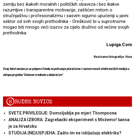
zemlju bez ikakvih moralnih i političkih obaveza i bez ikakve
razumljive i transparentne motivacije, zaštićen mitom o
stručnjaštvu i profesionalizmu i sasvim sigurno upućeniji u javni
sektor od svih svojih prethodnika - Orešković bi u suprotnome
mogao biti mnogo veći izazov za cijelo društvo od većine svojih
prethodnika.
Lupiga.Com
Naslovna fotografija: Hina
Ovaj tekst nastao je uz potporu Fonda za poticanje pluralizma i raznovrsnosti elektroničkih medija u
sklopu projekta "Ustavne vrednote u doba krize".
S
RODNE NOVICE
SVETE PRIVILEGIJE: Domoljublje po mjeri Thompsona
ANALIZA IZBORA: Zagrebački eksperiment s Možemo! šansa
je za Hrvatsku
STUDIJA (NE)USPJEHA: Zašto im ne isključuju elektriku?