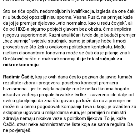
Što se tiče općih, nedomoljubnih kvalifikacija, izgleda da one čak
ni u budućoj opoziciji nisu sporne. Vesna Pusić, na primjer, kaže
da joj je premijer djelovao „vrlo normalno, kao u redu čovjek“, ali
će od HDZ-a sigurno pobjeći glavom bez obzira, čime implicira
njegovu superiornost. Razni analitičari tvrde da je budući premijer
„bez sumnje“ svjetski stručnjak, samo je pitanje hoće li moći
provesti sve što želi u ovakvom političkom kontekstu. Među
rijetkim disonantnim tonovima može se čuti da je pitanje zna li
Orešković nešto o makroekonomiji,
ili je tek stručnjak za
mikroekonomiju
.
Radimir Čačić
, koji je ovih dana često pozivan da javno tumači
rezultate izbora i pregovora, posebno koncept premijera
biznismena - jer to valjda najbolje može netko tko ima bogato
iskustvo vođenja propale hrvatske tvrtke - suvereno ide dalje od
svih u glumljenju da zna što govori, pa kaže da novi premijer ne
može ni u čemu pogodovati kompaniji Teva u kojoj je ovlašten za
sklapanje ugovora u milijardama eura, jer premijeri ni ministri
zdravlja nemaju nikakve veze s politikom lijekova. To je, kaže
Čačić, stvar neke administrativne liste koja se sama regulira. Da
ne povjeruješ.