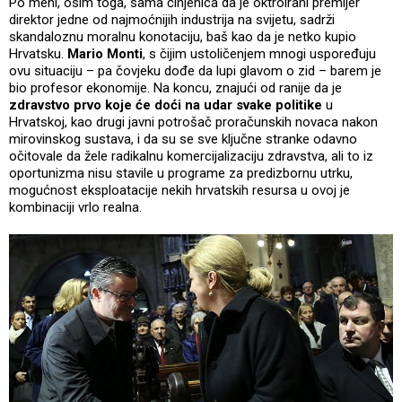
Po meni, osim toga, sama činjenica da je oktroirani premijer
direktor jedne od najmoćnijih industrija na svijetu, sadrži
skandaloznu moralnu konotaciju, baš kao da je netko kupio
Hrvatsku.
Mario Monti
, s čijim ustoličenjem mnogi uspoređuju
ovu situaciju – pa čovjeku dođe da lupi glavom o zid – barem je
bio profesor ekonomije. Na koncu, znajući od ranije da je
zdravstvo prvo koje će doći na udar svake politike
u
Hrvatskoj, kao drugi javni potrošač proračunskih novaca nakon
mirovinskog sustava, i da su se sve ključne stranke odavno
očitovale da žele radikalnu komercijalizaciju zdravstva, ali to iz
oportunizma nisu stavile u programe za predizbornu utrku,
mogućnost eksploatacije nekih hrvatskih resursa u ovoj je
kombinaciji vrlo realna.