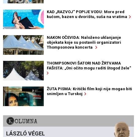
KAD „RAZVOJ“ POPIJE VODU: More pred
kućom, bazen u dvorištu, suša na vratima
NAKON OČEVIDA: Naloženo uklanjanje
objekata koje su postavili organizatori
Thompsonova koncerta
THOMPSONOVI ŠATORI NAD ŽRTVAMA
FAŠISTA: „Oni očito mogu raditi štogod žele“
ŽUTA PISMA: Kritički film koji nije mogao biti
snimljen u Turskoj
KOLUMNA
LÁSZLÓ VÉGEL