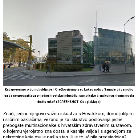
Kad govorimo o domoljublju, je li Orešković napisao kakvu noticu Sanaderu i zamolio
ga da ne upropaštava vrijednu hrvatsku industriju, samo kako bi na koncu njemu mogla
doći u ruke? (SCREENSHOT: GoogleMaps)
Znači, jedino njegovo važno iskustvo s Hrvatskom, domoljubljem
i sličnim bakračima, vezano je za iskustvo poslovanja jedne
prebogate multinacionalke s hrvatskim zdravstvenim sustavom,
o kojemu vjerojatno zna dosta, a kasnije valjda i s agencijom za
nekretnine koja mu je našla stan. Ili je to učinila predsjednica?