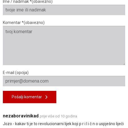
Ime / nadimak *(obavezno)
Komentar *(obavezno)
E-mail (opcija)
Pošalji komentar
nezaboravinikad
prije više od 10 godina
Jozo - kakav ti je to revolucionarni lijek koji p r i l i č n o uspješno liječi