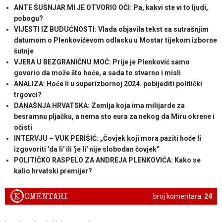
ANTE ŠUŠNJAR MI JE OTVORIO OČI: Pa, kakvi ste vi to ljudi,
pobogu?
VIJESTI IZ BUDUĆNOSTI: Vlada objavila tekst sa sutrašnjim
datumom o Plenkovićevom odlasku u Mostar tijekom izborne
šutnje
VJERA U BEZGRANIČNU MOĆ: Prije je Plenković samo
govorio da može što hoće, a sada to stvarno i misli
ANALIZA: Hoće li u superizbornoj 2024. pobijediti politički
trgovci?
DANAŠNJA HRVATSKA: Zemlja koja ima milijarde za
besramnu pljačku, a nema sto eura za nekog da Miru okrene i
očisti
INTERVJU – VUK PERIŠIĆ: „Čovjek koji mora paziti hoće li
izgovoriti 'da li' ili 'je li' nije slobodan čovjek“
POLITIČKO RASPELO ZA ANDREJA PLENKOVIĆA: Kako se
kalio hrvatski premijer?
K
OMENTARI
broj komentara:
24