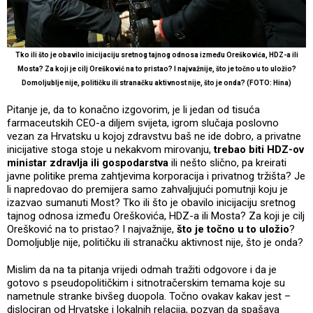
Tko ili što je obavilo inicijaciju sretnog tajnog odnosa između Oreškovića, HDZ-a ili
Mosta? Za koji je cilj Orešković na to pristao? I najvažnije, što je točno u to uložio?
Domoljublje nije, političku ili stranačku aktivnost nije, što je onda? (FOTO: Hina)
Pitanje je, da to konačno izgovorim, je li jedan od tisuća
farmaceutskih CEO-a diljem svijeta, igrom slučaja poslovno
vezan za Hrvatsku u kojoj zdravstvu baš ne ide dobro, a privatne
inicijative stoga stoje u nekakvom mirovanju,
trebao biti HDZ-ov
ministar zdravlja ili gospodarstva
ili nešto slično, pa kreirati
javne politike prema zahtjevima korporacija i privatnog tržišta? Je
li napredovao do premijera samo zahvaljujući pomutnji koju je
izazvao sumanuti Most? Tko ili što je obavilo inicijaciju sretnog
tajnog odnosa između Oreškovića, HDZ-a ili Mosta? Za koji je cilj
Orešković na to pristao? I najvažnije,
što je točno u to uložio
?
Domoljublje nije, političku ili stranačku aktivnost nije, što je onda?
Mislim da na ta pitanja vrijedi odmah tražiti odgovore i da je
gotovo s pseudopolitičkim i sitnotračerskim temama koje su
nametnule stranke bivšeg duopola. Točno ovakav kakav jest –
dislociran od Hrvatske i lokalnih relacija, pozvan da spašava