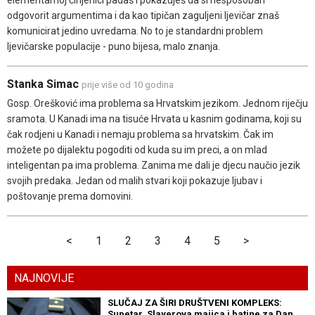
elementarnoj činjenici padaš i pokazuješ da si nesposoban
odgovorit argumentima i da kao tipičan zaguljeni ljevičar znaš
komunicirat jedino uvredama. No to je standardni problem
ljevičarske populacije - puno bijesa, malo znanja.
Stanka Simac
prije više od 10 godina
Gosp. Orešković ima problema sa Hrvatskim jezikom. Jednom riječju
sramota. U Kanadi ima na tisuće Hrvata u kasnim godinama, koji su
čak rodjeni u Kanadi i nemaju problema sa hrvatskim. Čak im
možete po dijalektu pogoditi od kuda su im preci, a on mlad
inteligentan pa ima problema. Zanima me dali je djecu naučio jezik
svojih predaka. Jedan od malih stvari koji pokazuje ljubav i
poštovanje prema domovini.
<
1
2
3
4
5
>
NAJNOVIJE
SLUČAJ ZA ŠIRI DRUŠTVENI KOMPLEKS:
Supetar, Slayerova majica i batine za Dan