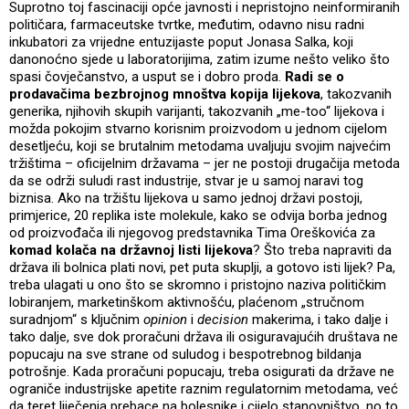
Suprotno toj fascinaciji opće javnosti i nepristojno neinformiranih
političara, farmaceutske tvrtke, međutim, odavno nisu radni
inkubatori za vrijedne entuzijaste poput Jonasa Salka, koji
danonoćno sjede u laboratorijima, zatim izume nešto veliko što
spasi čovječanstvo, a usput se i dobro proda.
Radi se o
prodavačima bezbrojnog mnoštva kopija lijekova
, takozvanih
generika, njihovih skupih varijanti, takozvanih „me-too“ lijekova i
možda pokojim stvarno korisnim proizvodom u jednom cijelom
desetljeću, koji se brutalnim metodama uvaljuju svojim najvećim
tržištima – oficijelnim državama – jer ne postoji drugačija metoda
da se održi suludi rast industrije, stvar je u samoj naravi tog
biznisa. Ako na tržištu lijekova u samo jednoj državi postoji,
primjerice, 20 replika iste molekule, kako se odvija borba jednog
od proizvođača ili njegovog predstavnika Tima Oreškovića za
komad kolača na državnoj listi lijekova
? Što treba napraviti da
država ili bolnica plati novi, pet puta skuplji, a gotovo isti lijek? Pa,
treba ulagati u ono što se skromno i pristojno naziva političkim
lobiranjem, marketinškom aktivnošću, plaćenom „stručnom
suradnjom“ s ključnim
opinion
i
decision
makerima, i tako dalje i
tako dalje, sve dok proračuni država ili osiguravajućih društava ne
popucaju na sve strane od suludog i bespotrebnog bildanja
potrošnje. Kada proračuni popucaju, treba osigurati da države ne
ograniče industrijske apetite raznim regulatornim metodama, već
da teret liječenja prebace na bolesnike i cijelo stanovništvo, no to