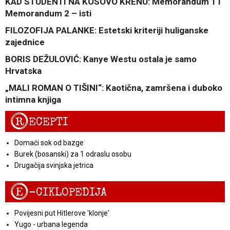
KAD STUDENTI NA KOSOVO KRENU: Memorandum 1 i
Memorandum 2 – isti
FILOZOFIJA PALANKE: Estetski kriteriji huliganske
zajednice
BORIS DEŽULOVIĆ: Kanye Westu ostala je samo
Hrvatska
„MALI ROMAN O TIŠINI“: Kaotična, zamršena i duboko
intimna knjiga
R
ECEPTI
Domaći sok od bazge
Burek (bosanski) za 1 odraslu osobu
Drugačija svinjska jetrica
E
-CIKLOPEDIJA
Povijesni put Hitlerove 'klonje'
Yugo - urbana legenda