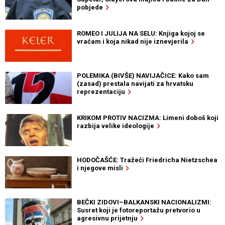
pobjede
ROMEO I JULIJA NA SELU: Knjiga kojoj se
vraćam i koja nikad nije iznevjerila
POLEMIKA (BIVŠE) NAVIJAČICE: Kako sam
(zasad) prestala navijati za hrvatsku
reprezentaciju
KRIKOM PROTIV NACIZMA: Limeni doboš koji
razbija velike ideologije
HODOČAŠĆE: Tražeći Friedricha Nietzschea
i njegove misli
BEČKI ZIDOVI–BALKANSKI NACIONALIZMI:
Susret koji je fotoreportažu pretvorio u
agresivnu prijetnju