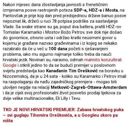
Nakon mjesec dana zlostavljanja javnosti s frenetičnim
izmjenama posve rastrojenih poteza
SDP-a, HDZ-a i Mosta
, na
Pantovčak je prije koji dan pred predsjednicu države banuo posve
nepoznat lik, držeći u ruci 78 potpisa podrške za sastavljanje
Vlade. Sa svake strane su ga, poput dva batlera, pratili HDZ-ov
Tomislav Karamarko i Mostov Božo Petrov, sve dok nije došao
do govornice, otvorio usta i održao kratki neusmeni govor u
kojemu je građane nazvao građevinama i iz kojeg se nekako
razabralo da će u već u
100 dana
početi s rješavanjem
problema, iako mu sigurno najmanje toliko treba da nauči
hrvatski jezik. Novinari su, naravno, odmah
mahnito konzultirali
Google
i otkrili jedino to da se budući premijer u poslovnom
svijetu predstavlja kao
Kanađanin Tim Orešković
na boravku u
Nizozemskoj, da je u 24 sata - koliko su Karamarko i Petrov imali
na raspolaganju da nađu zajedničkog premijera - mogao biti
ulovljen negdje na relaciji
Metković-Zagreb-Ottawa-Amsterdam
i da je cijeli svoj profesionalni život posvetio prodaji lijekova za
dvije velike multinacionalke, Eli Lilly i Tevu.
TKO JE NOVI HRVATSKI PREMIJER: Zabava hrvatskog puka
– svi guglaju Tihomira Oreškovića, a u Googleu skoro pa
ništa