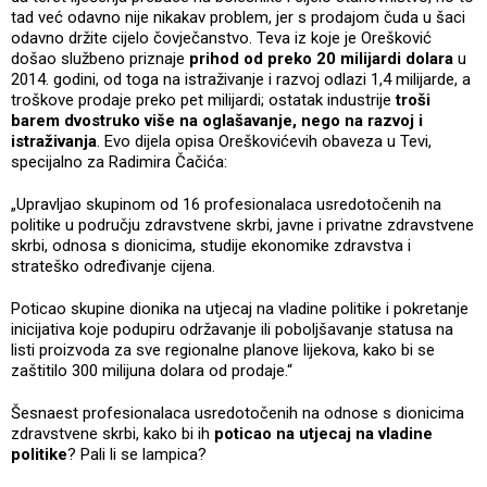
tad već odavno nije nikakav problem, jer s prodajom čuda u šaci
odavno držite cijelo čovječanstvo. Teva iz koje je Orešković
došao službeno priznaje
prihod od preko 20 milijardi dolara
u
2014. godini, od toga na istraživanje i razvoj odlazi 1,4 milijarde, a
troškove prodaje preko pet milijardi; ostatak industrije
troši
barem dvostruko više na oglašavanje, nego na razvoj i
istraživanja
. Evo dijela opisa Oreškovićevih obaveza u Tevi,
specijalno za Radimira Čačića:
„Upravljao skupinom od 16 profesionalaca usredotočenih na
politike u području zdravstvene skrbi, javne i privatne zdravstvene
skrbi, odnosa s dionicima, studije ekonomike zdravstva i
strateško određivanje cijena.
Poticao skupine dionika na utjecaj na vladine politike i pokretanje
inicijativa koje podupiru održavanje ili poboljšavanje statusa na
listi proizvoda za sve regionalne planove lijekova, kako bi se
zaštitilo 300 milijuna dolara od prodaje.“
Šesnaest profesionalaca usredotočenih na odnose s dionicima
zdravstvene skrbi, kako bi ih
poticao na utjecaj na vladine
politike
? Pali li se lampica?