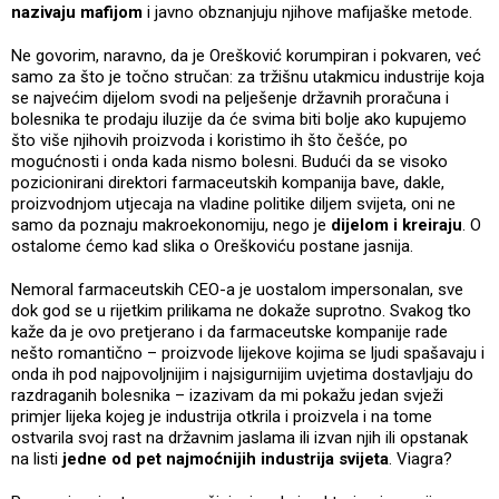
nazivaju mafijom
i javno obznanjuju njihove mafijaške metode.
Ne govorim, naravno, da je Orešković korumpiran i pokvaren, već
samo za što je točno stručan: za tržišnu utakmicu industrije koja
se najvećim dijelom svodi na pelješenje državnih proračuna i
bolesnika te prodaju iluzije da će svima biti bolje ako kupujemo
što više njihovih proizvoda i koristimo ih što češće, po
mogućnosti i onda kada nismo bolesni. Budući da se visoko
pozicionirani direktori farmaceutskih kompanija bave, dakle,
proizvodnjom utjecaja na vladine politike diljem svijeta, oni ne
samo da poznaju makroekonomiju, nego je
dijelom i kreiraju
. O
ostalome ćemo kad slika o Oreškoviću postane jasnija.
Nemoral farmaceutskih CEO-a je uostalom impersonalan, sve
dok god se u rijetkim prilikama ne dokaže suprotno. Svakog tko
kaže da je ovo pretjerano i da farmaceutske kompanije rade
nešto romantično – proizvode lijekove kojima se ljudi spašavaju i
onda ih pod najpovoljnijim i najsigurnijim uvjetima dostavljaju do
razdraganih bolesnika – izazivam da mi pokažu jedan svježi
primjer lijeka kojeg je industrija otkrila i proizvela i na tome
ostvarila svoj rast na državnim jaslama ili izvan njih ili opstanak
na listi
jedne od pet najmoćnijih industrija svijeta
. Viagra?