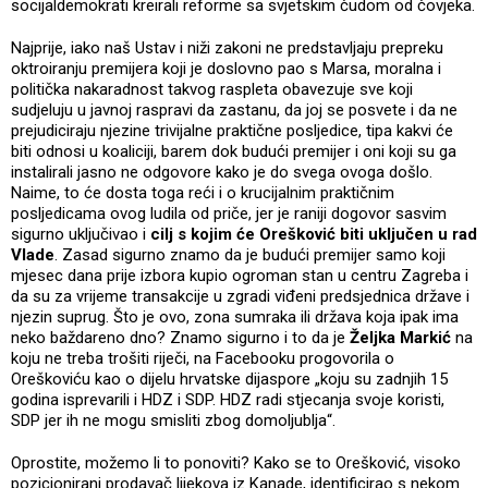
socijaldemokrati kreirali reforme sa svjetskim čudom od čovjeka.
Najprije, iako naš Ustav i niži zakoni ne predstavljaju prepreku
oktroiranju premijera koji je doslovno pao s Marsa, moralna i
politička nakaradnost takvog raspleta obavezuje sve koji
sudjeluju u javnoj raspravi da zastanu, da joj se posvete i da ne
prejudiciraju njezine trivijalne praktične posljedice, tipa kakvi će
biti odnosi u koaliciji, barem dok budući premijer i oni koji su ga
instalirali jasno ne odgovore kako je do svega ovoga došlo.
Naime, to će dosta toga reći i o krucijalnim praktičnim
posljedicama ovog ludila od priče, jer je raniji dogovor sasvim
sigurno uključivao i
cilj s kojim će Orešković biti uključen u rad
Vlade
. Zasad sigurno znamo da je budući premijer samo koji
mjesec dana prije izbora kupio ogroman stan u centru Zagreba i
da su za vrijeme transakcije u zgradi viđeni predsjednica države i
njezin suprug. Što je ovo, zona sumraka ili država koja ipak ima
neko baždareno dno? Znamo sigurno i to da je
Željka Markić
na
koju ne treba trošiti riječi, na Facebooku progovorila o
Oreškoviću kao o dijelu hrvatske dijaspore „koju su zadnjih 15
godina isprevarili i HDZ i SDP. HDZ radi stjecanja svoje koristi,
SDP jer ih ne mogu smisliti zbog domoljublja“.
Oprostite, možemo li to ponoviti? Kako se to Orešković, visoko
pozicionirani prodavač lijekova iz Kanade, identificirao s nekom