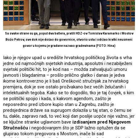
Sa svake strane su ga, poput dva batlera, pratili HDZ-ov Tomislav Karamarko i Mostov
Božo Petrov, sve dok nije došao do govornice, otvorio usta i održao kratki neusmeni
govor u kojemu je građane nazvao građevinama (FOTO: Hina)
Iako je njegov upad u središte hrvatskog političkog života s vrha
jedne od najmoćnijih svjetskih industrija, apsolutni i nezabilježeni
svjetski politički hit, to je kod nas – možda zahvaljujući umoru
javnosti i blagdanima – prošlo prilično glatko i danas je jedva
ikome kontroverzno je li baš Orešković stručnjak za hrvatskog
premijera, dok je sve ostalo prožvakano bez većih želučanih i
intelektualnih tegoba. Kako se to dogodilo, tko je taj čovjek, s kim
se politički spojio i kada, s kakvom agendom, zašto je
neposredno pred izbore kupio stan u Zagrebu, zašto je
predsjednica države sa suprugom dolazila u taj stan, o čemu se
tu, dakle, zapravo radi, to već koji dan poslije uopće nije važno, jer
se ključne stranke uglavnom bave
izdisanjem pred Njegovom
Stručnošću
i negodovanjem što je SDP lažno optužen da se
glupirao tokom pregovora s Mostom, inače bi sad