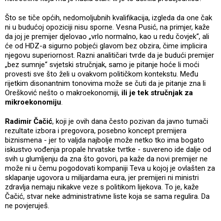
Što se tiče općih, nedomoljubnih kvalifikacija, izgleda da one čak
ni u budućoj opoziciji nisu sporne. Vesna Pusić, na primjer, kaže
da joj je premijer djelovao „vrlo normalno, kao u redu čovjek“, ali
će od HDZ-a sigurno pobjeći glavom bez obzira, čime implicira
njegovu superiornost. Razni analitičari tvrde da je budući premijer
„bez sumnje“ svjetski stručnjak, samo je pitanje hoće li moći
provesti sve što želi u ovakvom političkom kontekstu. Među
rijetkim disonantnim tonovima može se čuti da je pitanje zna li
Orešković nešto o makroekonomiji,
ili je tek stručnjak za
mikroekonomiju
.
Radimir Čačić
, koji je ovih dana često pozivan da javno tumači
rezultate izbora i pregovora, posebno koncept premijera
biznismena - jer to valjda najbolje može netko tko ima bogato
iskustvo vođenja propale hrvatske tvrtke - suvereno ide dalje od
svih u glumljenju da zna što govori, pa kaže da novi premijer ne
može ni u čemu pogodovati kompaniji Teva u kojoj je ovlašten za
sklapanje ugovora u milijardama eura, jer premijeri ni ministri
zdravlja nemaju nikakve veze s politikom lijekova. To je, kaže
Čačić, stvar neke administrativne liste koja se sama regulira. Da
ne povjeruješ.