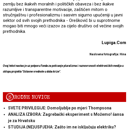
zemlju bez ikakvih moralnih i političkih obaveza i bez ikakve
razumljive i transparentne motivacije, zaštićen mitom o
stručnjaštvu i profesionalizmu i sasvim sigurno upućeniji u javni
sektor od svih svojih prethodnika - Orešković bi u suprotnome
mogao biti mnogo veći izazov za cijelo društvo od većine svojih
prethodnika.
Lupiga.Com
Naslovna fotografija: Hina
Ovaj tekst nastao je uz potporu Fonda za poticanje pluralizma i raznovrsnosti elektroničkih medija u
sklopu projekta "Ustavne vrednote u doba krize".
S
RODNE NOVICE
SVETE PRIVILEGIJE: Domoljublje po mjeri Thompsona
ANALIZA IZBORA: Zagrebački eksperiment s Možemo! šansa
je za Hrvatsku
STUDIJA (NE)USPJEHA: Zašto im ne isključuju elektriku?