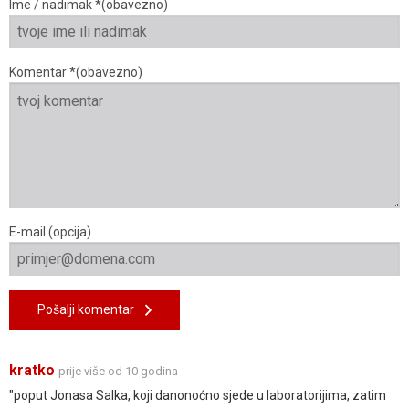
Ime / nadimak *(obavezno)
Komentar *(obavezno)
E-mail (opcija)
Pošalji komentar
kratko
prije više od 10 godina
"poput Jonasa Salka, koji danonoćno sjede u laboratorijima, zatim