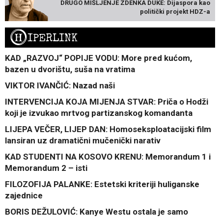
DRUGO MIŠLJENJE ZDENKA DUKE: Dijaspora kao
politički projekt HDZ-a
H
IPERLINK
KAD „RAZVOJ“ POPIJE VODU: More pred kućom,
bazen u dvorištu, suša na vratima
VIKTOR IVANČIĆ: Nazad naši
INTERVENCIJA KOJA MIJENJA STVAR: Priča o Hodži
koji je izvukao mrtvog partizanskog komandanta
LIJEPA VEČER, LIJEP DAN: Homoseksploatacijski film
lansiran uz dramatični mučenički narativ
KAD STUDENTI NA KOSOVO KRENU: Memorandum 1 i
Memorandum 2 – isti
FILOZOFIJA PALANKE: Estetski kriteriji huliganske
zajednice
BORIS DEŽULOVIĆ: Kanye Westu ostala je samo