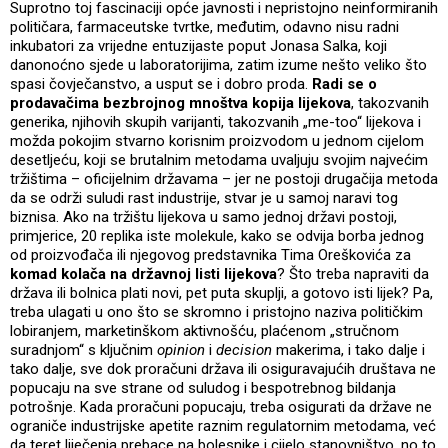
Suprotno toj fascinaciji opće javnosti i nepristojno neinformiranih
političara, farmaceutske tvrtke, međutim, odavno nisu radni
inkubatori za vrijedne entuzijaste poput Jonasa Salka, koji
danonoćno sjede u laboratorijima, zatim izume nešto veliko što
spasi čovječanstvo, a usput se i dobro proda.
Radi se o
prodavačima bezbrojnog mnoštva kopija lijekova
, takozvanih
generika, njihovih skupih varijanti, takozvanih „me-too“ lijekova i
možda pokojim stvarno korisnim proizvodom u jednom cijelom
desetljeću, koji se brutalnim metodama uvaljuju svojim najvećim
tržištima – oficijelnim državama – jer ne postoji drugačija metoda
da se održi suludi rast industrije, stvar je u samoj naravi tog
biznisa. Ako na tržištu lijekova u samo jednoj državi postoji,
primjerice, 20 replika iste molekule, kako se odvija borba jednog
od proizvođača ili njegovog predstavnika Tima Oreškovića za
komad kolača na državnoj listi lijekova
? Što treba napraviti da
država ili bolnica plati novi, pet puta skuplji, a gotovo isti lijek? Pa,
treba ulagati u ono što se skromno i pristojno naziva političkim
lobiranjem, marketinškom aktivnošću, plaćenom „stručnom
suradnjom“ s ključnim
opinion
i
decision
makerima, i tako dalje i
tako dalje, sve dok proračuni država ili osiguravajućih društava ne
popucaju na sve strane od suludog i bespotrebnog bildanja
potrošnje. Kada proračuni popucaju, treba osigurati da države ne
ograniče industrijske apetite raznim regulatornim metodama, već
da teret liječenja prebace na bolesnike i cijelo stanovništvo, no to