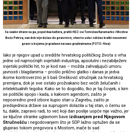
Sa svake strane su ga, poput dva batlera, pratili HDZ-ov Tomislav Karamarko i Mostov
Božo Petrov, sve dok nije došao do govornice, otvorio usta i održao kratki neusmeni
govor u kojemu je građane nazvao građevinama (FOTO: Hina)
Iako je njegov upad u središte hrvatskog političkog života s vrha
jedne od najmoćnijih svjetskih industrija, apsolutni i nezabilježeni
svjetski politički hit, to je kod nas – možda zahvaljujući umoru
javnosti i blagdanima – prošlo prilično glatko i danas je jedva
ikome kontroverzno je li baš Orešković stručnjak za hrvatskog
premijera, dok je sve ostalo prožvakano bez većih želučanih i
intelektualnih tegoba. Kako se to dogodilo, tko je taj čovjek, s kim
se politički spojio i kada, s kakvom agendom, zašto je
neposredno pred izbore kupio stan u Zagrebu, zašto je
predsjednica države sa suprugom dolazila u taj stan, o čemu se
tu, dakle, zapravo radi, to već koji dan poslije uopće nije važno, jer
se ključne stranke uglavnom bave
izdisanjem pred Njegovom
Stručnošću
i negodovanjem što je SDP lažno optužen da se
glupirao tokom pregovora s Mostom, inače bi sad