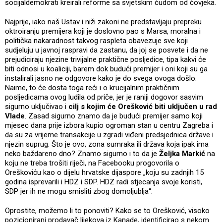
socijaldemokrati kreirali reforme sa svjetskim čudom od čovjeka.
Najprije, iako naš Ustav i niži zakoni ne predstavljaju prepreku
oktroiranju premijera koji je doslovno pao s Marsa, moralna i
politička nakaradnost takvog raspleta obavezuje sve koji
sudjeluju u javnoj raspravi da zastanu, da joj se posvete i da ne
prejudiciraju njezine trivijalne praktične posljedice, tipa kakvi će
biti odnosi u koaliciji, barem dok budući premijer i oni koji su ga
instalirali jasno ne odgovore kako je do svega ovoga došlo.
Naime, to će dosta toga reći i o krucijalnim praktičnim
posljedicama ovog ludila od priče, jer je raniji dogovor sasvim
sigurno uključivao i
cilj s kojim će Orešković biti uključen u rad
Vlade
. Zasad sigurno znamo da je budući premijer samo koji
mjesec dana prije izbora kupio ogroman stan u centru Zagreba i
da su za vrijeme transakcije u zgradi viđeni predsjednica države i
njezin suprug. Što je ovo, zona sumraka ili država koja ipak ima
neko baždareno dno? Znamo sigurno i to da je
Željka Markić
na
koju ne treba trošiti riječi, na Facebooku progovorila o
Oreškoviću kao o dijelu hrvatske dijaspore „koju su zadnjih 15
godina isprevarili i HDZ i SDP. HDZ radi stjecanja svoje koristi,
SDP jer ih ne mogu smisliti zbog domoljublja“.
Oprostite, možemo li to ponoviti? Kako se to Orešković, visoko
pozicionirani prodavač lijekova iz Kanade, identificirao s nekom