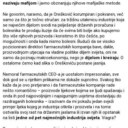
nazivaju mafijom
i javno obznanjuju njihove mafijaške metode.
Ne govorim, naravno, da je Orešković korumpiran i pokvaren, već
samo za što je točno stručan: za tržišnu utakmicu industrije koja
se najvećim dijelom svodi na pelješenje državnih proračuna i
bolesnika te prodaju iluzije da će svima biti bolje ako kupujemo
što više njihovih proizvoda i koristimo ih što češće, po
mogućnosti i onda kada nismo bolesni. Budući da se visoko
pozicionirani direktori farmaceutskih kompanija bave, dakle,
proizvodnjom utjecaja na vladine politike diljem svijeta, oni ne
samo da poznaju makroekonomiju, nego je
dijelom i kreiraju
. O
ostalome ćemo kad slika o Oreškoviću postane jasnija.
Nemoral farmaceutskih CEO-a je uostalom impersonalan, sve
dok god se u rijetkim prilikama ne dokaže suprotno. Svakog tko
kaže da je ovo pretjerano i da farmaceutske kompanije rade
nešto romantično – proizvode lijekove kojima se ljudi spašavaju i
onda ih pod najpovoljnijim i najsigurnijim uvjetima dostavljaju do
razdraganih bolesnika – izazivam da mi pokažu jedan svježi
primjer lijeka kojeg je industrija otkrila i proizvela i na tome
ostvarila svoj rast na državnim jaslama ili izvan njih ili opstanak
na listi
jedne od pet najmoćnijih industrija svijeta
. Viagra?