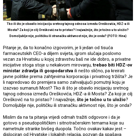
Tko ili što je obavilo inicijaciju sretnog tajnog odnosa između Oreškovića, HDZ-a ili
Mosta? Za koji je cilj Orešković na to pristao? I najvažnije, što je točno u to uložio?
Domoljublje nije, političku ili stranačku aktivnost nije, što je onda? (FOTO: Hina)
Pitanje je, da to konačno izgovorim, je li jedan od tisuća
farmaceutskih CEO-a diljem svijeta, igrom slučaja poslovno
vezan za Hrvatsku u kojoj zdravstvu baš ne ide dobro, a privatne
inicijative stoga stoje u nekakvom mirovanju,
trebao biti HDZ-ov
ministar zdravlja ili gospodarstva
ili nešto slično, pa kreirati
javne politike prema zahtjevima korporacija i privatnog tržišta? Je
li napredovao do premijera samo zahvaljujući pomutnji koju je
izazvao sumanuti Most? Tko ili što je obavilo inicijaciju sretnog
tajnog odnosa između Oreškovića, HDZ-a ili Mosta? Za koji je cilj
Orešković na to pristao? I najvažnije,
što je točno u to uložio
?
Domoljublje nije, političku ili stranačku aktivnost nije, što je onda?
Mislim da na ta pitanja vrijedi odmah tražiti odgovore i da je
gotovo s pseudopolitičkim i sitnotračerskim temama koje su
nametnule stranke bivšeg duopola. Točno ovakav kakav jest –
dislociran od Hrvatske i lokalnih relacija, pozvan da spašava