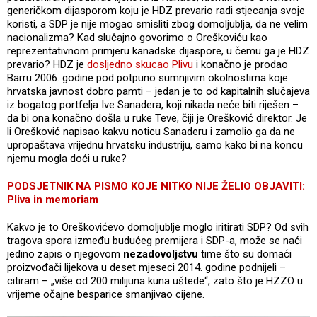
generičkom dijasporom koju je HDZ prevario radi stjecanja svoje
koristi, a SDP je nije mogao smisliti zbog domoljublja, da ne velim
nacionalizma? Kad slučajno govorimo o Oreškoviću kao
reprezentativnom primjeru kanadske dijaspore, u čemu ga je HDZ
prevario? HDZ je
dosljedno skucao Plivu
i konačno je prodao
Barru 2006. godine pod potpuno sumnjivim okolnostima koje
hrvatska javnost dobro pamti – jedan je to od kapitalnih slučajeva
iz bogatog portfelja Ive Sanadera, koji nikada neće biti riješen –
da bi ona konačno došla u ruke Teve, čiji je Orešković direktor. Je
li Orešković napisao kakvu noticu Sanaderu i zamolio ga da ne
upropaštava vrijednu hrvatsku industriju, samo kako bi na koncu
njemu mogla doći u ruke?
PODSJETNIK NA PISMO KOJE NITKO NIJE ŽELIO OBJAVITI:
Pliva in memoriam
Kakvo je to Oreškovićevo domoljublje moglo iritirati SDP? Od svih
tragova spora između budućeg premijera i SDP-a, može se naći
jedino zapis o njegovom
nezadovoljstvu
time što su domaći
proizvođači lijekova u deset mjeseci 2014. godine podnijeli –
citiram – „više od 200 milijuna kuna uštede“, zato što je HZZO u
vrijeme očajne besparice smanjivao cijene.