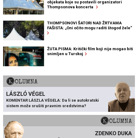
objekata koje su postavili organizatori
Thompsonova koncerta
THOMPSONOVI ŠATORI NAD ŽRTVAMA
FAŠISTA: „Oni očito mogu raditi štogod žele“
ŽUTA PISMA: Kritički film koji nije mogao biti
snimljen u Turskoj
KOLUMNA
LÁSZLÓ VÉGEL
KOMENTAR LÁSZLA VÉGELA: Da li se autokratski
sistem može srušiti pravnim sredstvima?
KOLUMNA
ZDENKO DUKA