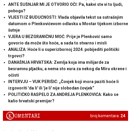
ANTE ŠUŠNJAR MI JE OTVORIO OČI: Pa, kakvi ste vi to ljudi,
pobogu?
VIJESTI IZ BUDUĆNOSTI: Vlada objavila tekst sa sutrašnjim
datumom o Plenkovićevom odlasku u Mostar tijekom izborne
šutnje
VJERA U BEZGRANIČNU MOĆ: Prije je Plenković samo
govorio da može što hoće, a sada to stvarno i misli
ANALIZA: Hoće li u superizbornoj 2024. pobijediti politički
trgovci?
DANAŠNJA HRVATSKA: Zemlja koja ima milijarde za
besramnu pljačku, a nema sto eura za nekog da Miru okrene i
očisti
INTERVJU – VUK PERIŠIĆ: „Čovjek koji mora paziti hoće li
izgovoriti 'da li' ili 'je li' nije slobodan čovjek“
POLITIČKO RASPELO ZA ANDREJA PLENKOVIĆA: Kako se
kalio hrvatski premijer?
K
OMENTARI
broj komentara:
24