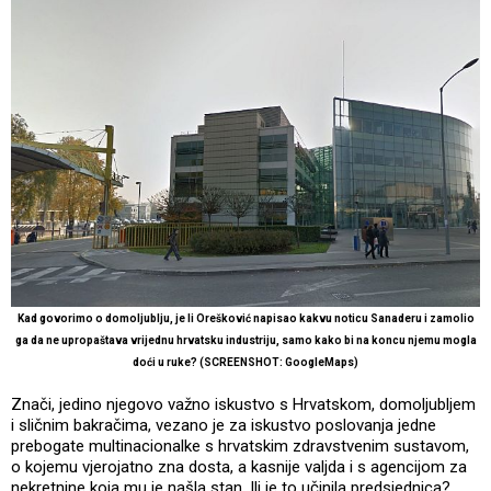
Kad govorimo o domoljublju, je li Orešković napisao kakvu noticu Sanaderu i zamolio
ga da ne upropaštava vrijednu hrvatsku industriju, samo kako bi na koncu njemu mogla
doći u ruke? (SCREENSHOT: GoogleMaps)
Znači, jedino njegovo važno iskustvo s Hrvatskom, domoljubljem
i sličnim bakračima, vezano je za iskustvo poslovanja jedne
prebogate multinacionalke s hrvatskim zdravstvenim sustavom,
o kojemu vjerojatno zna dosta, a kasnije valjda i s agencijom za
nekretnine koja mu je našla stan. Ili je to učinila predsjednica?