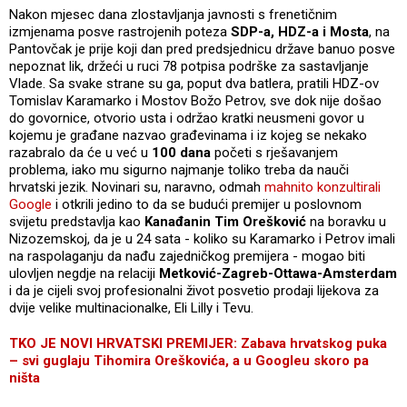
Nakon mjesec dana zlostavljanja javnosti s frenetičnim
izmjenama posve rastrojenih poteza
SDP-a, HDZ-a i Mosta
, na
Pantovčak je prije koji dan pred predsjednicu države banuo posve
nepoznat lik, držeći u ruci 78 potpisa podrške za sastavljanje
Vlade. Sa svake strane su ga, poput dva batlera, pratili HDZ-ov
Tomislav Karamarko i Mostov Božo Petrov, sve dok nije došao
do govornice, otvorio usta i održao kratki neusmeni govor u
kojemu je građane nazvao građevinama i iz kojeg se nekako
razabralo da će u već u
100 dana
početi s rješavanjem
problema, iako mu sigurno najmanje toliko treba da nauči
hrvatski jezik. Novinari su, naravno, odmah
mahnito konzultirali
Google
i otkrili jedino to da se budući premijer u poslovnom
svijetu predstavlja kao
Kanađanin Tim Orešković
na boravku u
Nizozemskoj, da je u 24 sata - koliko su Karamarko i Petrov imali
na raspolaganju da nađu zajedničkog premijera - mogao biti
ulovljen negdje na relaciji
Metković-Zagreb-Ottawa-Amsterdam
i da je cijeli svoj profesionalni život posvetio prodaji lijekova za
dvije velike multinacionalke, Eli Lilly i Tevu.
TKO JE NOVI HRVATSKI PREMIJER: Zabava hrvatskog puka
– svi guglaju Tihomira Oreškovića, a u Googleu skoro pa
ništa