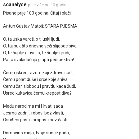
scanalyse
prije više od 10 godina
Pisano prije 100 godina. Čitaj i plači:
Antun Gustav Matoš: STARA PJESMA
O, ta uska varoš, o ti uski ljudi,
O, taj puk što dnevno veći slijepac biva,
O, te šuplje glave, o, te šuplje grudi,
Pa ta svakidašnja glupa perspektiva!
Čemu iskren razum koji zdravo sudi,
Čemu polet duše i srce koje sniva,
Čemu žar, slobodu i pravdu kada žudi,
Usred kukavica čemu krepost diva?
Među narodima mi Hrvati sada
Jesmo zadnji, robovi bez vlasti,
Osuđeni pasti i propasti bez časti.
Domovino moja, tvoje sunce pada,