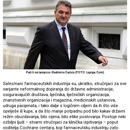
Pali li se lampica i Radimiru Čačiću (FOTO: Lupiga.Com)
Salesmani
farmaceutskih industrija su, ukratko, stručnjaci za sve
varijante neformalnog dopiranja do državne administracije,
osiguravajućih društava, liječnika, liječničkih organizacija,
znanstvenih organizacija i magazina, medicinskih ustanova,
udruga pacijenata, i tako dalje s logičnim ciljem da ih što više
opelješe ili kupe, a da što manje potpadnu pod bilo kakav državni
režim obuzdavanja, bilo cijena, bilo etike poslovanja. Postoje neki
ozbiljni ljudi – stvarni stručnjaci za klinička ispitivanja – poput
voditelja Cochrane centara, koji farmaceutsku industriju zato