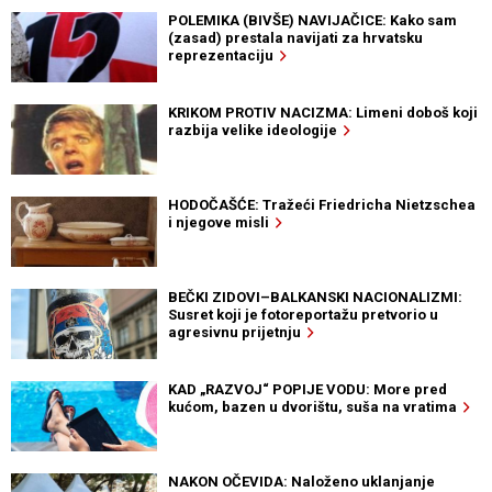
POLEMIKA (BIVŠE) NAVIJAČICE: Kako sam
(zasad) prestala navijati za hrvatsku
reprezentaciju
KRIKOM PROTIV NACIZMA: Limeni doboš koji
razbija velike ideologije
HODOČAŠĆE: Tražeći Friedricha Nietzschea
i njegove misli
BEČKI ZIDOVI–BALKANSKI NACIONALIZMI:
Susret koji je fotoreportažu pretvorio u
agresivnu prijetnju
KAD „RAZVOJ“ POPIJE VODU: More pred
kućom, bazen u dvorištu, suša na vratima
NAKON OČEVIDA: Naloženo uklanjanje