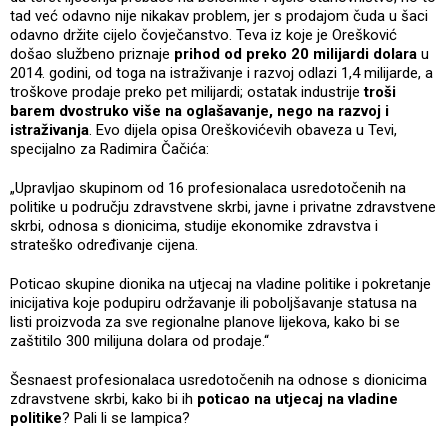
tad već odavno nije nikakav problem, jer s prodajom čuda u šaci
odavno držite cijelo čovječanstvo. Teva iz koje je Orešković
došao službeno priznaje
prihod od preko 20 milijardi dolara
u
2014. godini, od toga na istraživanje i razvoj odlazi 1,4 milijarde, a
troškove prodaje preko pet milijardi; ostatak industrije
troši
barem dvostruko više na oglašavanje, nego na razvoj i
istraživanja
. Evo dijela opisa Oreškovićevih obaveza u Tevi,
specijalno za Radimira Čačića:
„Upravljao skupinom od 16 profesionalaca usredotočenih na
politike u području zdravstvene skrbi, javne i privatne zdravstvene
skrbi, odnosa s dionicima, studije ekonomike zdravstva i
strateško određivanje cijena.
Poticao skupine dionika na utjecaj na vladine politike i pokretanje
inicijativa koje podupiru održavanje ili poboljšavanje statusa na
listi proizvoda za sve regionalne planove lijekova, kako bi se
zaštitilo 300 milijuna dolara od prodaje.“
Šesnaest profesionalaca usredotočenih na odnose s dionicima
zdravstvene skrbi, kako bi ih
poticao na utjecaj na vladine
politike
? Pali li se lampica?