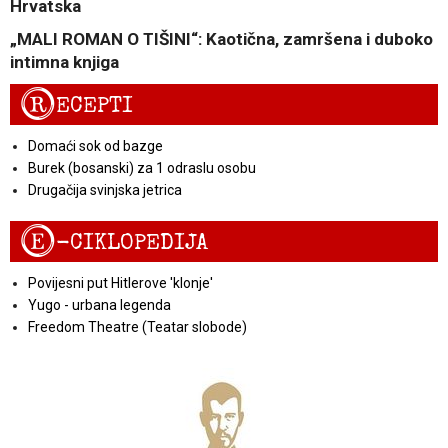
Hrvatska
„MALI ROMAN O TIŠINI“: Kaotična, zamršena i duboko
intimna knjiga
R
ECEPTI
Domaći sok od bazge
Burek (bosanski) za 1 odraslu osobu
Drugačija svinjska jetrica
E
-CIKLOPEDIJA
Povijesni put Hitlerove 'klonje'
Yugo - urbana legenda
Freedom Theatre (Teatar slobode)