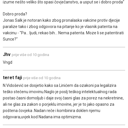
izume nešto veliko što spasi čovječanstvo, a usput se i dobro proda"
Dobro proda?
Jonas Salk je notoran kako zbog pronalaska vakcine protiv djecije
paralize tako i zbog odgovora na pitanje ko je vlasnik patenta na
vakcinu - "Pa... ljudi, rekao bih... Nema patenta. Moze li se patentirati
Sunce?"
Jhv
prije više od 10 godina
Vngd
teret faji
prije više od 10 godina
N.Vidošević se dosjetio kako sa Linićem da ozakoni pa legalizira
teško stečenu imovinu.Naglo je poslj teškog intelektualnog rada
postao časni domoljub i daje svoj časni glas za porez na nekretnine,
ali ne glas za zakon o porjeklu imovine, jer je to jako opasno za
poštena čovjeka .Nadan reče i kombinira doklen njemu
odgovara,uvjek kod Nadana ima optimizma.