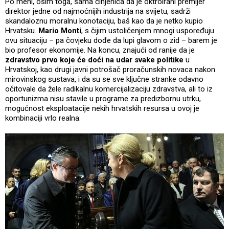
Po meni, osim toga, sama činjenica da je oktroirani premijer
direktor jedne od najmoćnijih industrija na svijetu, sadrži
skandaloznu moralnu konotaciju, baš kao da je netko kupio
Hrvatsku.
Mario Monti
, s čijim ustoličenjem mnogi uspoređuju
ovu situaciju – pa čovjeku dođe da lupi glavom o zid – barem je
bio profesor ekonomije. Na koncu, znajući od ranije da je
zdravstvo prvo koje će doći na udar svake politike
u
Hrvatskoj, kao drugi javni potrošač proračunskih novaca nakon
mirovinskog sustava, i da su se sve ključne stranke odavno
očitovale da žele radikalnu komercijalizaciju zdravstva, ali to iz
oportunizma nisu stavile u programe za predizbornu utrku,
mogućnost eksploatacije nekih hrvatskih resursa u ovoj je
kombinaciji vrlo realna.