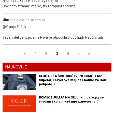
Ni umrijeti za te Hrvat snage nema,
Dok nam stranac, majko, tihu propast sprema.
dino
prije više od 10 godina
@Franjo Tušek
Teva, inteligencijo, a ne Pliva, je otpustila 5.000 ljudi. Nauči čitati!
<
1
2
3
4
5
>
NAJNOVIJE
SLUČAJ ZA ŠIRI DRUŠTVENI KOMPLEKS:
Supetar, Slayerova majica i batine za Dan
pobjede
ROMEO I JULIJA NA SELU: Knjiga kojoj se
vraćam i koja nikad nije iznevjerila