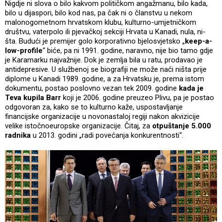
Nigdje ni slova o bilo kakvom političkom angažmanu, bilo kada,
bilo u dijaspori, bilo kod nas, pa čak ni o članstvu u nekom
malonogometnom hrvatskom klubu, kulturno-umjetničkom
društvu, vaterpolo ili pjevačkoj sekciji Hrvata u Kanadi, nula, ni-
šta. Budući je premijer golo korporativno bjelosvjetsko „
keep-a-
low-profile
“ biće, pa ni 1991. godine, naravno, nije bio tamo gdje
je Karamarku najvažnije. Dok je zemlja bila u ratu, prodavao je
antidepresive. U službenoj se biografiji ne može naći ništa prije
diplome u Kanadi 1989. godine, a za Hrvatsku je, prema istom
dokumentu, postao poslovno vezan tek 2009. godine
kada je
Teva kupila Barr
koji je 2006. godine preuzeo Plivu, pa je postao
odgovoran za, kako se to kulturno kaže, uspostavljanje
financijske organizacije u novonastaloj regiji nakon akvizicije
velike istočnoeuropske organizacije. Čitaj, za
otpuštanje 5.000
radnika
u 2013. godini „radi povećanja konkurentnosti“.