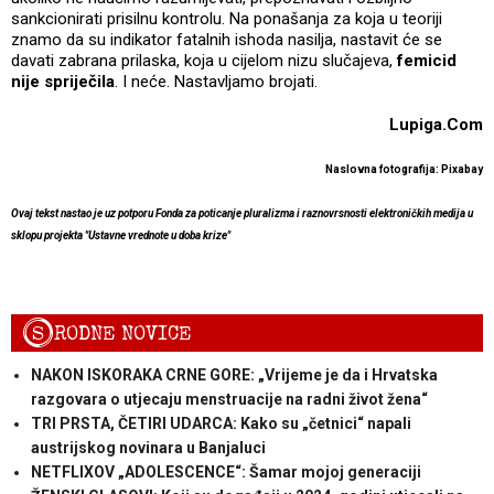
sankcionirati prisilnu kontrolu. Na ponašanja za koja u teoriji
znamo da su indikator fatalnih ishoda nasilja, nastavit će se
davati zabrana prilaska, koja u cijelom nizu slučajeva,
femicid
nije spriječila
. I neće. Nastavljamo brojati.
Lupiga.Com
Naslovna fotografija: Pixabay
Ovaj tekst nastao je uz potporu Fonda za poticanje pluralizma i raznovrsnosti elektroničkih medija u
sklopu projekta "Ustavne vrednote u doba krize"
S
RODNE NOVICE
NAKON ISKORAKA CRNE GORE: „Vrijeme je da i Hrvatska
razgovara o utjecaju menstruacije na radni život žena“
TRI PRSTA, ČETIRI UDARCA: Kako su „četnici“ napali
austrijskog novinara u Banjaluci
NETFLIXOV „ADOLESCENCE“: Šamar mojoj generaciji