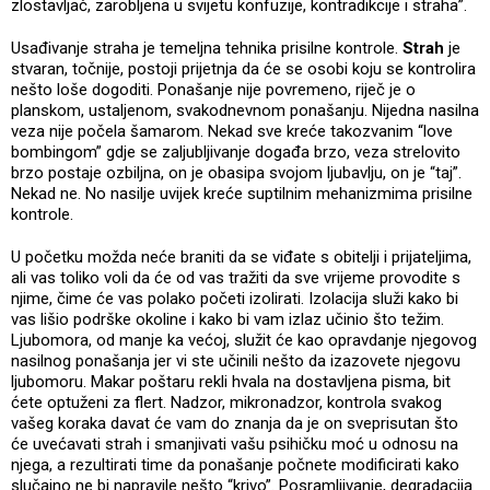
zlostavljač, zarobljena u svijetu konfuzije, kontradikcije i straha”.
Usađivanje straha je temeljna tehnika prisilne kontrole.
Strah
je
stvaran, točnije, postoji prijetnja da će se osobi koju se kontrolira
nešto loše dogoditi. Ponašanje nije povremeno, riječ je o
planskom, ustaljenom, svakodnevnom ponašanju. Nijedna nasilna
veza nije počela šamarom. Nekad sve kreće takozvanim “love
bombingom” gdje se zaljubljivanje događa brzo, veza strelovito
brzo postaje ozbiljna, on je obasipa svojom ljubavlju, on je “taj”.
Nekad ne. No nasilje uvijek kreće suptilnim mehanizmima prisilne
kontrole.
U početku možda neće braniti da se viđate s obitelji i prijateljima,
ali vas toliko voli da će od vas tražiti da sve vrijeme provodite s
njime, čime će vas polako početi izolirati. Izolacija služi kako bi
vas lišio podrške okoline i kako bi vam izlaz učinio što težim.
Ljubomora, od manje ka većoj, služit će kao opravdanje njegovog
nasilnog ponašanja jer vi ste učinili nešto da izazovete njegovu
ljubomoru. Makar poštaru rekli hvala na dostavljena pisma, bit
ćete optuženi za flert. Nadzor, mikronadzor, kontrola svakog
vašeg koraka davat će vam do znanja da je on sveprisutan što
će uvećavati strah i smanjivati vašu psihičku moć u odnosu na
njega, a rezultirati time da ponašanje počnete modificirati kako
slučajno ne bi napravile nešto “krivo”. Posramljivanje, degradacija