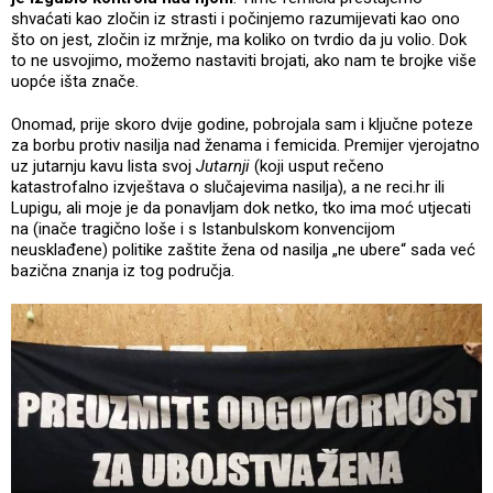
shvaćati kao zločin iz strasti i počinjemo razumijevati kao ono
što on jest, zločin iz mržnje, ma koliko on tvrdio da ju volio. Dok
to ne usvojimo, možemo nastaviti brojati, ako nam te brojke više
uopće išta znače.
Onomad, prije skoro dvije godine, pobrojala sam i ključne poteze
za borbu protiv nasilja nad ženama i femicida. Premijer vjerojatno
uz jutarnju kavu lista svoj
Jutarnji
(koji usput rečeno
katastrofalno izvještava o slučajevima nasilja), a ne reci.hr ili
Lupigu, ali moje je da ponavljam dok netko, tko ima moć utjecati
na (inače tragično loše i s Istanbulskom konvencijom
neusklađene) politike zaštite žena od nasilja „ne ubere“ sada već
bazična znanja iz tog područja.