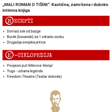
„MALI ROMAN O TIŠINI“: Kaotična, zamršena i duboko
intimna knjiga
R
ECEPTI
Domaći sok od bazge
Burek (bosanski) za 1 odraslu osobu
Drugačija svinjska jetrica
E
-CIKLOPEDIJA
Povijesni put Hitlerove 'klonje'
Yugo - urbana legenda
Freedom Theatre (Teatar slobode)