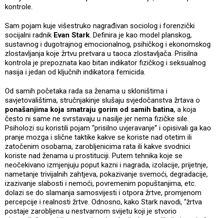
kontrole.
Sam pojam kuje višestruko nagrađivan sociolog i forenzički
socijalni radnik
Evan Stark
. Definira je kao model planskog,
sustavnog i dugotrajnog emocionalnog, psihičkog i ekonomskog
zlostavljanja koje žrtvu pretvara u taoca zlostavljača. Prisilna
kontrola je prepoznata kao bitan indikator fizičkog i seksualnog
nasija i jedan od ključnih indikatora femicida.
Od samih početaka rada sa ženama u skloništima i
savjetovalištima, stručnjakinje slušaju svjedočanstva žrtava o
ponašanjima koja smatraju gorim od samih batina
, a koja
često ni same ne svrstavaju u nasilje jer nema fizičke sile.
Psiholozi su koristili pojam “prisilno uvjeravanje” i opisivali ga kao
pranje mozga i slične taktike kakve se koriste nad otetim ili
zatočenim osobama, zarobljenicima rata ili kakve svodnici
koriste nad ženama u prostituciji. Putem tehnika koje se
neočekivano izmjenjuju poput kazni i nagrada, izolacije, prijetnje,
nametanje trivijalnih zahtjeva, pokazivanje svemoći, degradacije,
izazivanje slabosti i nemoći, povremenim popuštanjima, etc.
dolazi se do slamanja samosvijesti i otpora žrtve, promjenom
percepcije i realnosti žrtve. Odnosno, kako Stark navodi, “žrtva
postaje zarobljena u nestvarnom svijetu koji je stvorio