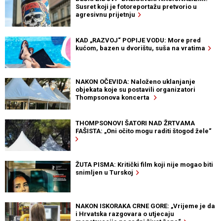
Susret koji je fotoreportažu pretvorio u
agresivnu prijetnju
KAD „RAZVOJ“ POPIJE VODU: More pred
kućom, bazen u dvorištu, suša na vratima
NAKON OČEVIDA: Naloženo uklanjanje
objekata koje su postavili organizatori
Thompsonova koncerta
THOMPSONOVI ŠATORI NAD ŽRTVAMA
FAŠISTA: „Oni očito mogu raditi štogod žele“
ŽUTA PISMA: Kritički film koji nije mogao biti
snimljen u Turskoj
NAKON ISKORAKA CRNE GORE: „Vrijeme je da
i Hrvatska razgovara o utjecaju