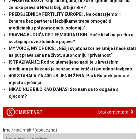
ŽENSKI GLASOVI: Koji su događaji u 2024. godini utjecali na
ženska prava u Hrvatskoj, Srbiji i BiH?
PREDSJEDNICA FERTILITY EUROPE: „Ne odustajemo! I
ženama bez partnera i lezbijkama treba omogućiti
medicinsku potpomognutu oplodnju“
PRAVNA BUDUĆNOST FEMICIDA U BIH: Hoće li biti napretka u
suzbijanju ove zloćudne pojave?
MY VOICE, MY CHOICE: „Ničiji svjetonazor ne smije i neće stati
na put prava žena na život, autonomiju i privatnost“
ISTRAŽIVANJE: Rodno utemeljeno nasilje u hrvatskim
medijima prikazano je senzacionalistički i pojednostavljeno
400 STABALA ZA 400 UBIJENIH ŽENA: Park Bundek postaje
mjesto sjećanja
NIKAD NIJE BILO KAO DANAS: Što nam se to događa s
djecom?
K
OMENTARI
broj komentara:
9
Ime / nadimak *(obavezno)