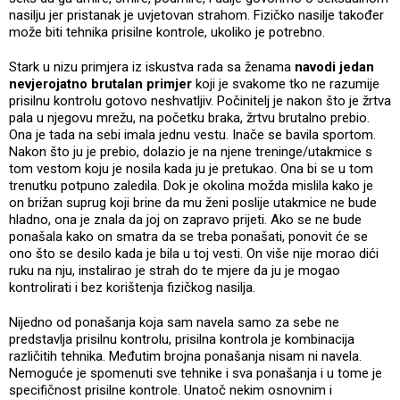
nasilju jer pristanak je uvjetovan strahom. Fizičko nasilje također
može biti tehnika prisilne kontrole, ukoliko je potrebno.
Stark u nizu primjera iz iskustva rada sa ženama
navodi jedan
nevjerojatno brutalan primjer
koji je svakome tko ne razumije
prisilnu kontrolu gotovo neshvatljiv. Počinitelj je nakon što je žrtva
pala u njegovu mrežu, na početku braka, žrtvu brutalno prebio.
Ona je tada na sebi imala jednu vestu. Inače se bavila sportom.
Nakon što ju je prebio, dolazio je na njene treninge/utakmice s
tom vestom koju je nosila kada ju je pretukao. Ona bi se u tom
trenutku potpuno zaledila. Dok je okolina možda mislila kako je
on brižan suprug koji brine da mu ženi poslije utakmice ne bude
hladno, ona je znala da joj on zapravo prijeti. Ako se ne bude
ponašala kako on smatra da se treba ponašati, ponovit će se
ono što se desilo kada je bila u toj vesti. On više nije morao dići
ruku na nju, instalirao je strah do te mjere da ju je mogao
kontrolirati i bez korištenja fizičkog nasilja.
Nijedno od ponašanja koja sam navela samo za sebe ne
predstavlja prisilnu kontrolu, prisilna kontrola je kombinacija
različitih tehnika. Međutim brojna ponašanja nisam ni navela.
Nemoguće je spomenuti sve tehnike i sva ponašanja i u tome je
specifičnost prisilne kontrole. Unatoč nekim osnovnim i