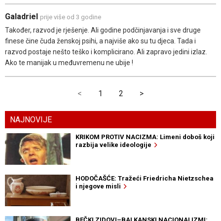
Galadriel
prije više od 3 godine
Također, razvod je rješenje. Ali godine podčinjavanja i sve druge
finese čine čuda ženskoj psihi, a najviše ako su tu djeca. Tada i
razvod postaje nešto teško i komplicirano. Ali zapravo jedini izlaz.
Ako te manijak u međuvremenu ne ubije !
<
1
2
>
NAJNOVIJE
KRIKOM PROTIV NACIZMA: Limeni doboš koji
razbija velike ideologije
HODOČAŠĆE: Tražeći Friedricha Nietzschea
i njegove misli
BEČKI ZIDOVI–BALKANSKI NACIONALIZMI: