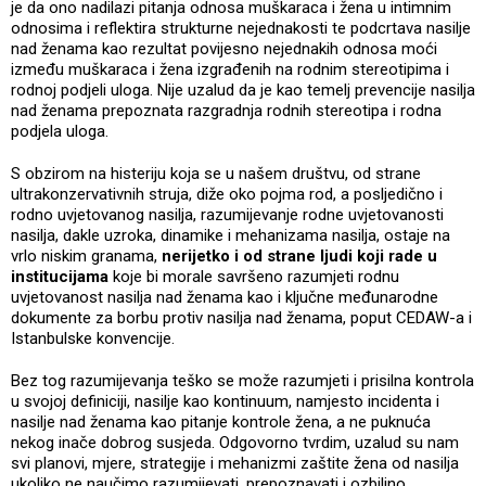
je da ono nadilazi pitanja odnosa muškaraca i žena u intimnim
odnosima i reflektira strukturne nejednakosti te podcrtava nasilje
nad ženama kao rezultat povijesno nejednakih odnosa moći
između muškaraca i žena izgrađenih na rodnim stereotipima i
rodnoj podjeli uloga. Nije uzalud da je kao temelj prevencije nasilja
nad ženama prepoznata razgradnja rodnih stereotipa i rodna
podjela uloga.
S obzirom na histeriju koja se u našem društvu, od strane
ultrakonzervativnih struja, diže oko pojma rod, a posljedično i
rodno uvjetovanog nasilja, razumijevanje rodne uvjetovanosti
nasilja, dakle uzroka, dinamike i mehanizama nasilja, ostaje na
vrlo niskim granama,
nerijetko i od strane ljudi koji rade u
institucijama
koje bi morale savršeno razumjeti rodnu
uvjetovanost nasilja nad ženama kao i ključne međunarodne
dokumente za borbu protiv nasilja nad ženama, poput CEDAW-a i
Istanbulske konvencije.
Bez tog razumijevanja teško se može razumjeti i prisilna kontrola
u svojoj definiciji, nasilje kao kontinuum, namjesto incidenta i
nasilje nad ženama kao pitanje kontrole žena, a ne puknuća
nekog inače dobrog susjeda. Odgovorno tvrdim, uzalud su nam
svi planovi, mjere, strategije i mehanizmi zaštite žena od nasilja
ukoliko ne naučimo razumijevati, prepoznavati i ozbiljno