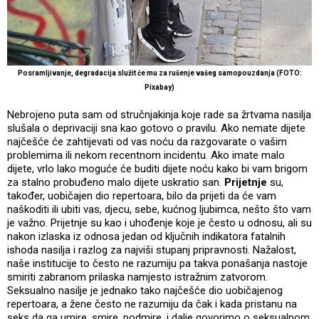
Posramljivanje, degradacija služit će mu za rušenje vašeg samopouzdanja (FOTO:
Pixabay)
Nebrojeno puta sam od stručnjakinja koje rade sa žrtvama nasilja
slušala o deprivaciji sna kao gotovo o pravilu. Ako nemate dijete
najčešće će zahtijevati od vas noću da razgovarate o vašim
problemima ili nekom recentnom incidentu. Ako imate malo
dijete, vrlo lako moguće će buditi dijete noću kako bi vam brigom
za stalno probuđeno malo dijete uskratio san.
Prijetnje
su,
također, uobičajen dio repertoara, bilo da prijeti da će vam
naškoditi ili ubiti vas, djecu, sebe, kućnog ljubimca, nešto što vam
je važno. Prijetnje su kao i uhođenje koje je često u odnosu, ali su
nakon izlaska iz odnosa jedan od ključnih indikatora fatalnih
ishoda nasilja i razlog za najviši stupanj pripravnosti. Nažalost,
naše institucije to često ne razumiju pa takva ponašanja nastoje
smiriti zabranom prilaska namjesto istražnim zatvorom.
Seksualno nasilje je jednako tako najčešće dio uobičajenog
repertoara, a žene često ne razumiju da čak i kada pristanu na
seks da ga umire, smire, podmire, i dalje govorimo o seksualnom