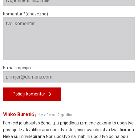
Komentar *(obavezno)
E-mail (opcija)
Pošalji komentar
Vinko Buretić
prije više od 2 godine
Femicid je ubojstvo žene, tj. u prijedlogu izmjene zakona to ubojstvo
postaje tzv. kvalificirano ubojstvo. Jer, nisu sva ubojstva kvalificirana.
Neka su i privilegirana.Npr. ubostvo na mah. Ili ubojstvo po nalogu