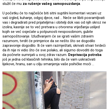
služit će mu
za rušenje vašeg samopouzdanja
.
U početku će to najčešće biti sitni suptilni komentari vezani uz
vaš izgled, kuhanje, odgoj djece, rad … Neće se libiti posramljivati
vas i degradirati pred prijateljima i obitelji dok vas od njih skroz ne
izolira, kasnije se to već pretvara u otvorena vrijeđanja uslijed
kojih se već osjećate u potpunosti nesposobnom, gubite
samopoštovanje. Izluđivanjem će se igrati vašim zdravim
razumom, tvrdit će primjerice da se nešto što se dogodilo
zapravonije dogodilo. Ili će vam razmještati, skrivati stvari tvrdeći
da ih nije ni vidio što će sve polako, ali sigurno dovoditi do toga
da počnete sumnjati u svoj zdrav razum.
Deprivacija potreba
još je jedna od klasičnih tehnika, bilo da će vam uskraćivati
lijekove, hranu, san u cilju smanjenja vaše psihičke moći …