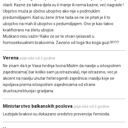
vlasti. Kazne za takva djela su li manje ili nema kazne, već nagrade !
Ubijstvo muža je obično ubojstvo ako nije s podmuklim
predumišljajem. Kad su žene žrtve tada se ne će pitati je li to
ubojstvo na mah ili ubojstvo s pedumšljajem. Ono je kao takvo
kvalificirano na štetu ubojice.
Muškarci nisu važni ! Kako će se te stvari rješavati u
homoseksualnim brakovima. Zavisno od toga tko koga guzi !!!???
Verena
prije više od 3 godine
Ne znam da li je Vasa tvrdnja tocna.Mislim da nasilje u istospolnim
zajednicama( bar koliko sam ja istrazivala), nije istrazeno, vec je
akcent na nasilju unutar heterogenih zajednica i nasilju koje se
ispoljava prema istospolnim zajednicama od strane
drustva,institucija i gradjana.
Ministarstvo balkanskih poslova
prije više od 3 godine
Lezbijski brakovi su dokazano sredstvo prevencije femicida.