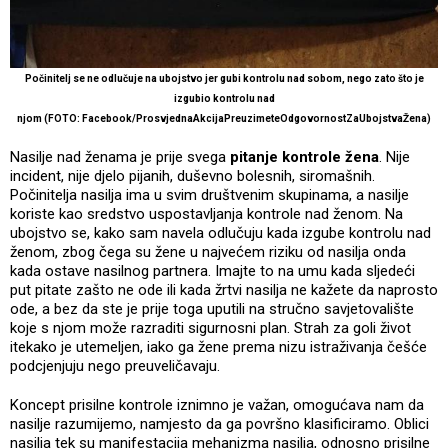
Počinitelj se ne odlučuje na ubojstvo jer gubi kontrolu nad sobom, nego zato što je
izgubio kontrolu nad
njom (FOTO: Facebook/ProsvjednaAkcijaPreuzimeteOdgovornostZaUbojstvaŽena)
Nasilje nad ženama je prije svega
pitanje kontrole žena
. Nije
incident, nije djelo pijanih, duševno bolesnih, siromašnih.
Počinitelja nasilja ima u svim društvenim skupinama, a nasilje
koriste kao sredstvo uspostavljanja kontrole nad ženom. Na
ubojstvo se, kako sam navela odlučuju kada izgube kontrolu nad
ženom, zbog čega su žene u najvećem riziku od nasilja onda
kada ostave nasilnog partnera. Imajte to na umu kada sljedeći
put pitate zašto ne ode ili kada žrtvi nasilja ne kažete da naprosto
ode, a bez da ste je prije toga uputili na stručno savjetovalište
koje s njom može razraditi sigurnosni plan. Strah za goli život
itekako je utemeljen, iako ga žene prema nizu istraživanja češće
podcjenjuju nego preuveličavaju.
Koncept prisilne kontrole iznimno je važan, omogućava nam da
nasilje razumijemo, namjesto da ga površno klasificiramo. Oblici
nasilja tek su manifestacija mehanizma nasilja, odnosno prisilne