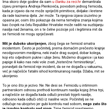
Ima skoro dvije godine da sam
u članku za reci.hr
demantirala
izjavu premijera Andreja Plenkovića, povodom jednog femicida,
kada je izjavio da ne može spriječiti primitivce, divljake i kretene
da rade kaznena djela. Jer može. Ta njegova izjava izuzetno je
opasna jer, osim što pokazuje da nema temeljna znanja kojima
kao čovjek na čelu Republike Hrvatske može raditi na suzbijanju
nasilja nad ženama, on s te čelne pozicije još i legitimira mit da
se femicidi ne mogu sprječavati.
Mit je duboko ukorijenjen
, zbog čega se femicid smatra
incidentom. Često je počinitelj, prema domaćim prečesto krajnje
neodgovornim medijima, neki inače drag susjed, dobar kolega,
koji eto odjednom pukne i ubije ženu. Možemo drugarice i ja kao
papige ili kako nas neki vole zvati „histerične feministkinje“,
ponavljati da femicid nije incident, da se ne događa u vakuumu,
već je najčešće fatalni ishod kontinuiranog nasilja. Džaba, mit se
ukorijenio.
To je ono što je jezivo. Ne. Ne desi se. Femicidu u intimnom
partnerskom odnosu prethodi kontinuum nasilja kojeg žrtva trpi,
a najčešće se događa kada odluči prestati trpjeti nasilje,
odnosno kada odluči otići iz nasilne veze. Počinitelj se ne
odlučuje na ubojstvo jer gubi kontrolu nad sobom,
nego zato što
je izgubio kontrolu nad njom
. Time femicid prestajemo