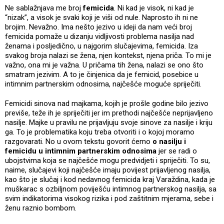
Ne sablažnjava me broj
femicida
. Ni kad je visok, ni kad je
“nizak”, a visok je svaki koji je viši od nule. Naprosto ih ni ne
brojim. Nevažno. Ima nešto jezivo u ideji da nam veći broj
femicida pomaže u dizanju vidljivosti problema nasilja nad
ženama i posljedično, u najgorim slučajevima, femicida. Iza
svakog broja nalazi se žena, njen kontekst, njena priča. To mi je
važno, ona mi je važna. U pričama tih žena, nalazi se ono što
smatram jezivim. A to je činjenica da je femicid, posebice u
intimnim partnerskim odnosima, najčešće moguće spriječiti.
Femicidi sinova nad majkama, kojih je prošle godine bilo jezivo
previše, teže ih je spriječiti jer im prethodi najčešće neprijavljeno
nasilje. Majke u pravilu ne prijavljuju svoje sinove za nasilje i kriju
ga. To je problematika koju treba otvoriti i o kojoj moramo
razgovarati. No u ovom tekstu govorit ćemo
o nasilju i
femicidu u intimnim partnerskim odnosima
jer se radi o
ubojstvima koja se najčešće mogu predvidjeti i spriječiti. To su,
naime, slučajevi koji najčešće imaju povijest prijavljenog nasilja,
kao što je slučaj i kod nedavnog femicida kraj Varaždina, kada je
muškarac s ozbiljnom poviješću intimnog partnerskog nasilja, sa
svim indikatorima visokog rizika i pod zaštitnim mjerama, sebe i
ženu raznio bombom.