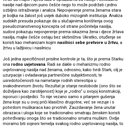
nasilje nad djecom puno češće nego to može podržati i jedno
ozbiljno istraživanje i analiza. Nepovjerenje prema ženama stara
je boljka na žalost još uvijek duboko mizoginih institucija. Analiza
sudskih presuda pokazuje da u slučajevima korištenja ovog
pseudoznanstvenog koncepta od strane počinitelja nasilja,
sudovi pokazuju nepovjerenje prema iskazima žena i djece žrtava
nasilja, majke češće ostaju bez skrbništva. Ukratko, otuđenje se
koristi kao mehanizam kojim
nasilnici sebe pretvore u žrtvu
, a
žrtvu u lažljivicu i nasilnicu.
Još jedna specifičnost prisilne kontrole je ta, što je prema Starku
ona
rodno uvjetovana
. Radi se dakle o mehanizmu rodno
uvjetovanog nasilja nad ženama, odnosno, kako tvrdi Stark, cilj je
uzurpacije i ovladavanja partneričine subjektivnosti, te
usredotočenosti na nametanje rodnih stereotipa u
svakodnevnom životu. Rezultat je stanje neslobode (ono što se
doživljava kao zarobljenost) koje je „rodno“ u svojoj konstrukciji,
isporuci i posljedici. To nije vezano samo s pitanjem gušenja
žena koje su u ovoj priči klasično drugotne, već se vezuje i s
potvrdom muškaraca kao prvotnih. Zauzdavanje žena unutar
obrazaca i uloga koje se tradicionalno smatraju ženskim koristi
potvrđivanju onoga što se tradicionalno smatra muškim. Ovdje
moramo biti svjesni temelja svakog rodno uvjetovanog nasilja, to