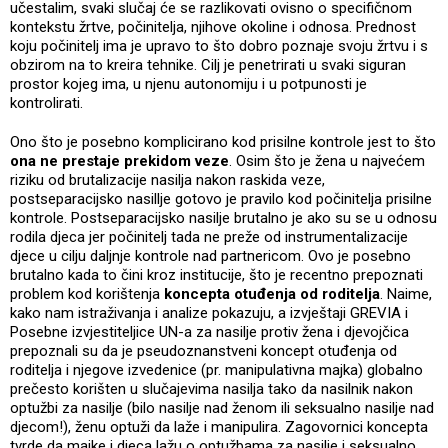
učestalim, svaki slučaj će se razlikovati ovisno o specifičnom
kontekstu žrtve, počinitelja, njihove okoline i odnosa. Prednost
koju počinitelj ima je upravo to što dobro poznaje svoju žrtvu i s
obzirom na to kreira tehnike. Cilj je penetrirati u svaki siguran
prostor kojeg ima, u njenu autonomiju i u potpunosti je
kontrolirati.
Ono što je posebno komplicirano kod prisilne kontrole jest to što
ona ne prestaje prekidom veze
. Osim što je žena u najvećem
riziku od brutalizacije nasilja nakon raskida veze,
postseparacijsko nasillje gotovo je pravilo kod počinitelja prisilne
kontrole. Postseparacijsko nasilje brutalno je ako su se u odnosu
rodila djeca jer počinitelj tada ne preže od instrumentalizacije
djece u cilju daljnje kontrole nad partnericom. Ovo je posebno
brutalno kada to čini kroz institucije, što je recentno prepoznati
problem kod korištenja
koncepta otuđenja od roditelja
. Naime,
kako nam istraživanja i analize pokazuju, a izvještaji GREVIA i
Posebne izvjestiteljice UN-a za nasilje protiv žena i djevojčica
prepoznali su da je pseudoznanstveni koncept otuđenja od
roditelja i njegove izvedenice (pr. manipulativna majka) globalno
prečesto korišten u slučajevima nasilja tako da nasilnik nakon
optužbi za nasilje (bilo nasilje nad ženom ili seksualno nasilje nad
djecom!), ženu optuži da laže i manipulira. Zagovornici koncepta
tvrde da majke i djeca lažu o optužbama za nasilje i seksualno