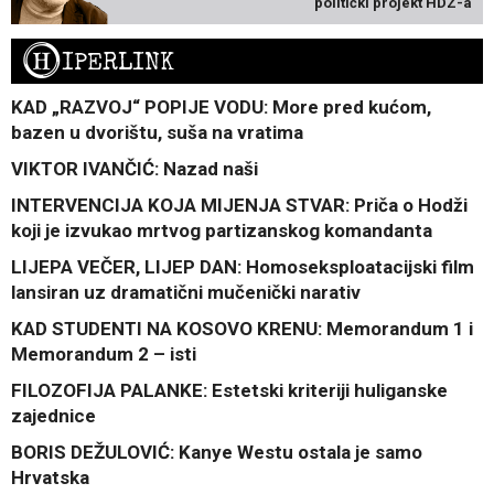
politički projekt HDZ-a
H
IPERLINK
KAD „RAZVOJ“ POPIJE VODU: More pred kućom,
bazen u dvorištu, suša na vratima
VIKTOR IVANČIĆ: Nazad naši
INTERVENCIJA KOJA MIJENJA STVAR: Priča o Hodži
koji je izvukao mrtvog partizanskog komandanta
LIJEPA VEČER, LIJEP DAN: Homoseksploatacijski film
lansiran uz dramatični mučenički narativ
KAD STUDENTI NA KOSOVO KRENU: Memorandum 1 i
Memorandum 2 – isti
FILOZOFIJA PALANKE: Estetski kriteriji huliganske
zajednice
BORIS DEŽULOVIĆ: Kanye Westu ostala je samo
Hrvatska