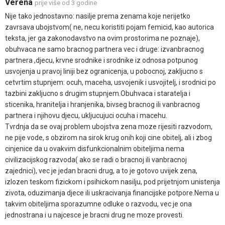
Verena
prije više od 3 godine
Nije tako jednostavno: nasilje prema zenama koje nerijetko
zavrsava ubojstvom( ne, necu koristiti pojam femicid, kao autorica
teksta, jer ga zakonodavstvo na ovim prostorima ne poznaje),
obuhvaca ne samo bracnog partnera vec i druge: izvanbracnog
partnera ,djecu, krvne srodnike i srodnike iz odnosa potpunog
usvojenja u pravoj liniji bez ogranicenja, u pobocnoj, zakljucno s
cetvrtim stupnjem: ocuh, maceha, usvojenik i usvojitelj, i srodnici po
tazbini zakljucno s drugim stupnjem.Obuhvaca i staratelja i
sticenika, hranitelja i hranjenika, bivseg bracnog ili vanbracnog
partnera i njihovu djecu, ukljucujuci ocuha i macehu.
Tvrdnja da se ovaj problem ubojstva zena moze rijesiti razvodom,
ne pije vode, s obzirom na sirok krug onih koji cine obitelj, ali i zbog
cinjenice da u ovakvim disfunkcionalnim obiteljima nema
civilizacijskog razvoda( ako se radi o bracnoj ili vanbracnoj
zajednici), vec je jedan bracni drug, a to je gotovo uvijek zena,
izlozen teskom fizickom i psihickom nasilju, pod prijetnjom unistenja
zivota, oduzimanja djece ili uskracivanja financijske potpore.Nema u
takvim obiteljima sporazumne odluke o razvodu, vec je ona
jednostrana i u najcesce je bracni drug ne moze provesti.