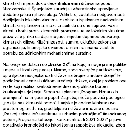
klimatskih mjera, dok u decentraliziranim državama poput
Nizozemske ili Španjolske suradnja i višerazinsko upravljanje
dodatno jačaju njihovu ulogu. Veliki broj zadataka i odgovornosti
dodijeljenih lokalnim vlastima, osobito u ispitivanim nacionalnim
klimatskim planovima, može značiti da su one zapravo važni
akteri u borbi protiv klimatskih promjena, te se lokalnim vlastima
pruža više prilika da daju moguće vrijedan doprinos ostvarenju
klimatskih ciljeva. Ključni izazovi, sumira, uključuju zakonska
ograničenja, financijsku ovisnost o višim razinama vlasti te
potrebu za učinkovitim mehanizmima suradnje.
No, ovdje se dolazi i do
„kvake 22“
, na kojoj mnoge javne politike
i mjere u Hrvatskoj padaju. Naime, zbog sveopće partitokracije,
upravljačke rascjepkanosti države na brojne „mrduše donje“ te
podložnosti centralističkom uređenju države, ovaj je problem one
vrste koji nadilazi svakodnevne dnevno-političke borbe i
kratkotrajna rješenja. Stoga se i planirati „Program klimatskih
promjena“ na tri godine poput Zagreba, može podvući pod egidu
„poslije nas klimatski potop”. Lanjske je godine Ministarstvo
prostornog uređenja, graditeljstva i državne imovine u pozivu
„Razvoj zelene infrastrukture u urbanim područjima“ financiranog
putem „Programa kohezije i konkurentnosti 2021-2027“ prijave
obrađivalo kronološki do iskorištenja raspoložive alokacije, zbog