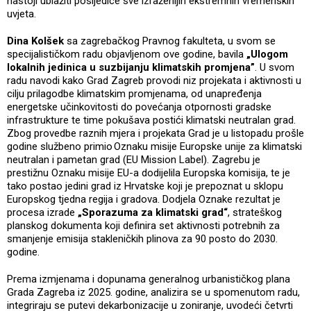
nastoji ublažiti posljedice sve izraženijih ekstremnih vremenskih
uvjeta.
Dina Kolšek
sa zagrebačkog Pravnog fakulteta, u svom se
specijalističkom radu objavljenom ove godine, bavila
„Ulogom
lokalnih jedinica u suzbijanju klimatskih promjena”
. U svom
radu navodi kako Grad Zagreb provodi niz projekata i aktivnosti u
cilju prilagodbe klimatskim promjenama, od unapređenja
energetske učinkovitosti do povećanja otpornosti gradske
infrastrukture te time pokušava postići klimatski neutralan grad.
Zbog provedbe raznih mjera i projekata Grad je u listopadu prošle
godine službeno primio Oznaku misije Europske unije za klimatski
neutralan i pametan grad (EU Mission Label). Zagrebu je
prestižnu Oznaku misije EU-a dodijelila Europska komisija, te je
tako postao jedini grad iz Hrvatske koji je prepoznat u sklopu
Europskog tjedna regija i gradova. Dodjela Oznake rezultat je
procesa izrade
„Sporazuma za klimatski grad“
, strateškog
planskog dokumenta koji definira set aktivnosti potrebnih za
smanjenje emisija stakleničkih plinova za 90 posto do 2030.
godine.
Prema izmjenama i dopunama generalnog urbanističkog plana
Grada Zagreba iz 2025. godine, analizira se u spomenutom radu,
integriraju se putevi dekarbonizacije u zoniranje, uvodeći četvrti