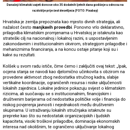
Današnji klimatski uvjeti donose oko 35 dodatnih ljetnih dana godišnje u odnosu na
razdoblje prije šest desetljeća (FOTO: Pixabay)
Hrvatska je zemlja prepoznata kao mjesto divnih strategija, ali
nažalost često
manjkavih provedbi
. Ponovno vrlo deklarativno,
prilagodba klimatskim promjenama u Hrvatskoj je istaknuta kao
strateški cilj na nacionalnoj i lokalnoj razini, s uspostavljenim
zakonodavnim i institucionalnim okvirom, strategijom prilagodbe i
mehanizmima financiranja, a na koncu ostaje pitanje koji su i
kakvi su rezultati.
Kolšek u svom radu ističe, čime ćemo i zaključiti ovaj tekst: „Ipak,
ocjena stanja se navodi kao djelomično učinkovita s obzirom na
provedene aktivnost zbog nedostatka stručnog kadra, slabije
vertikalne koordinacije, ograničenih resursa i niske uključenosti
lokalnih zajednica. Lokalne jedinice pokazuju svijest o klimatskim
rizicima, ali suočavaju se s institucionalnim, financijskim i
društvenim barijerama od nedostatka političke volje i financija do
niskog povjerenja javnosti i nejednakosti među društvenim
skupinama. U istraživanju lokalnih stručnjaka istaknute su
prepreke kao što su nedostatak organizacijskih i ljudskih
kapaciteta, visoki troškovi prilagodbe, dominacija ekonomskih
interesa nad okolišnim, te ograničeno uključivanje lokalnog