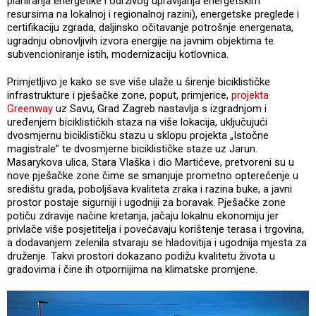
planiranja energetike i održivog upravljanja energetskim
resursima na lokalnoj i regionalnoj razini), energetske preglede i
certifikaciju zgrada, daljinsko očitavanje potrošnje energenata,
ugradnju obnovljivih izvora energije na javnim objektima te
subvencioniranje istih, modernizaciju kotlovnica.
Primjetljivo je kako se sve više ulaže u širenje biciklističke
infrastrukture i pješačke zone, poput, primjerice,
projekta
Greenway
uz Savu, Grad Zagreb nastavlja s izgradnjom i
uređenjem biciklističkih staza na više lokacija, uključujući
dvosmjernu biciklističku stazu u sklopu projekta „Istočne
magistrale” te dvosmjerne biciklističke staze uz Jarun.
Masarykova ulica, Stara Vlaška i dio Martićeve, pretvoreni su u
nove pješačke zone čime se smanjuje prometno opterećenje u
središtu grada, poboljšava kvaliteta zraka i razina buke, a javni
prostor postaje sigurniji i ugodniji za boravak. Pješačke zone
potiču zdravije načine kretanja, jačaju lokalnu ekonomiju jer
privlače više posjetitelja i povećavaju korištenje terasa i trgovina,
a dodavanjem zelenila stvaraju se hladovitija i ugodnija mjesta za
druženje. Takvi prostori dokazano podižu kvalitetu života u
gradovima i čine ih otpornijima na klimatske promjene.