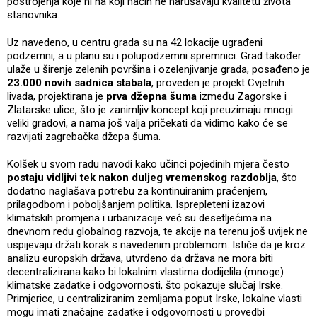
postrojenja koje ni na koji način ne narušavaju kvalitetu života
stanovnika.
Uz navedeno, u centru grada su na 42 lokacije ugrađeni
podzemni, a u planu su i polupodzemni spremnici. Grad također
ulaže u širenje zelenih površina i ozelenjivanje grada, posađeno je
23.000 novih sadnica stabala
, proveden je projekt Cvjetnih
livada, projektirana je
prva džepna šuma
između Zagorske i
Zlatarske ulice, što je zanimljiv koncept koji preuzimaju mnogi
veliki gradovi, a nama još valja pričekati da vidimo kako će se
razvijati zagrebačka džepa šuma.
Kolšek u svom radu navodi kako učinci pojedinih mjera često
postaju vidljivi tek nakon duljeg vremenskog razdoblja
, što
dodatno naglašava potrebu za kontinuiranim praćenjem,
prilagodbom i poboljšanjem politika. Isprepleteni izazovi
klimatskih promjena i urbanizacije već su desetljećima na
dnevnom redu globalnog razvoja, te akcije na terenu još uvijek ne
uspijevaju držati korak s navedenim problemom. Ističe da je kroz
analizu europskih država, utvrđeno da država ne mora biti
decentralizirana kako bi lokalnim vlastima dodijelila (mnoge)
klimatske zadatke i odgovornosti, što pokazuje slučaj Irske.
Primjerice, u centraliziranim zemljama poput Irske, lokalne vlasti
mogu imati značajne zadatke i odgovornosti u provedbi