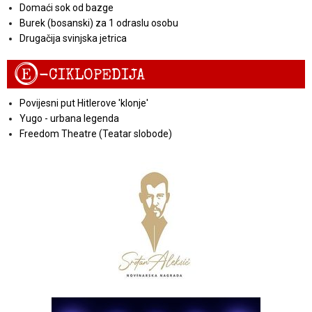
Domaći sok od bazge
Burek (bosanski) za 1 odraslu osobu
Drugačija svinjska jetrica
E
-CIKLOPEDIJA
Povijesni put Hitlerove 'klonje'
Yugo - urbana legenda
Freedom Theatre (Teatar slobode)