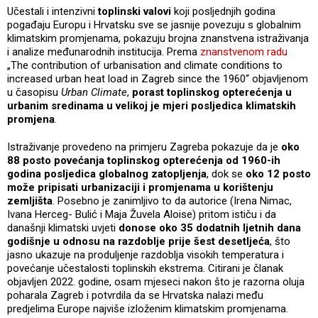
Učestali i intenzivni
toplinski valovi
koji posljednjih godina
pogađaju Europu i Hrvatsku sve se jasnije povezuju s globalnim
klimatskim promjenama, pokazuju brojna znanstvena istraživanja
i analize međunarodnih institucija. Prema
znanstvenom radu
„The contribution of urbanisation and climate conditions to
increased urban heat load in Zagreb since the 1960“ objavljenom
u časopisu
Urban Climate
,
porast toplinskog opterećenja u
urbanim sredinama u velikoj je mjeri posljedica klimatskih
promjena
.
Istraživanje provedeno na primjeru Zagreba pokazuje da je
oko
88 posto povećanja toplinskog opterećenja od 1960-ih
godina posljedica globalnog zatopljenja
, dok se
oko 12 posto
može pripisati urbanizaciji i promjenama u korištenju
zemljišta
. Posebno je zanimljivo to da autorice (Irena Nimac,
Ivana Herceg- Bulić i Maja Žuvela Aloise) pritom ističu i da
današnji klimatski uvjeti
donose oko 35 dodatnih ljetnih dana
godišnje u odnosu na razdoblje prije šest desetljeća
, što
jasno ukazuje na produljenje razdoblja visokih temperatura i
povećanje učestalosti toplinskih ekstrema. Citirani je članak
objavljen 2022. godine, osam mjeseci nakon što je razorna oluja
poharala Zagreb i potvrdila da se Hrvatska nalazi među
predjelima Europe najviše izloženim klimatskim promjenama.