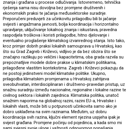
znanja i građana u procese odlučivanja. Istovremeno, tehnička
rješenja sama nisu dovoljna bez promjene društvenih i
ekonomskih praksi te jačanja međusektorske suradnje.
Preporučeni preduvjeti za učinkovitu prilagodbu bili bi jačanje
svijesti i angažmana javnosti, bolja koordinacija i horizontalno
upravljanje, uključivanje lokalnog znanja i iskustava, pravedna
raspodjela troškova i koristi prilagodbe, hitno djelovanje i
eventualno proglašenje klimatskog izvanrednog stanja. Isto tako,
kroz primjer dobrih praksi lokalnih samouprava u Hrvatskoj, kao
što su Grad Zagreb i Križevci, vidljivo je da bez obzira što se
značajno razlikuju po veličini i kapacitetima, oba grada razvila su
prepoznatljive modele dobre prakse u klimatskim politikama,
prilagođene vlastitim kontekstima. Zagreb i Križevci pokazuju da
ne postoji jedinstveni model klimatske politike. Ukupno,
prilagodba klimatskim promjenama u Hrvatskoj zahtijeva
sveobuhvatan, interdisciplinaran i društveno-pravedan pristup, uz
snažnu suradnju između nacionalne, regionalne i lokalne razine te
civilnog sektora i lokalnih zajednica. Klimatska politika, unatoč
snažnim naporima na globalnoj razini, razini EU-a, Hrvatske i
lokalnih vlasti, može biti u potpunosti učinkovita samo ako je
dobro usklađena na svim razinama. Međutim, uz dobru
koordinacija svih razina, ključni element njezina uspjeha ipak je
svijest građana. Promjene počinju od pojedinca, a kada smo mi
sami svjesni svoje uloge i važnosti odgovornog ponašanja,