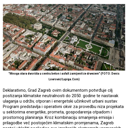
"Mnoga stara dvorišta u centru beton i asfalt zamijenit će drvećem" (FOTO: Denis
Lovrović/Lupiga.Com)
Deklarativno, Grad Zagreb ovim dokumentom potvrđuje cilj
postizanja klimatske neutralnosti do 2050. godine te nastavak
ulaganja u održiv, otporan i energetski učinkovit urbani sustav.
Program predstavlja i operativni okvir za provedbu niza projekata
u sektorima energetike, prometa, gospodarenja otpadom i
prostornog planiranja. Kroz kombinaciju smanjenja emisija i
prilagodbe već postojećim klimatskim promjenama, Zagreb