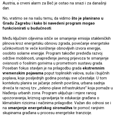
Austria, a crveni alarm za Beč je ostao na snazi i za današnji
dan.
No, vratimo se na našu temu, da vidimo
što je planirano u
Gradu Zagrebu i kako bi navedeni program mogao
funkcionirati u budućnosti
.
Među ključnim ciljevima ističe se smanjenje emisija stakleničkih
plinova kroz energetsku obnovu zgrada, povećanje energetske
učinkovitosti te veće korištenje obnovljivih izvora energije,
osobito solarne energije. Program također predviđa razvoj
održive mobilnosti, unapređenje javnog prijevoza te smanjenje
ovisnosti o fosilnim gorivima u prometnom sustavu grada.
Poseban fokus stavljen je na prilagodbu grada
ekstremnim
vremenskim pojavama
poput toplinskih valova, suša i bujičnih
poplava, koje posljednjih godina postaju sve učestalije. U tom
kontekstu planira se jačanje zelenih površina, urbana sadnja
drveća te razvoj tzv. „zeleno-plave infrastrukture” koja pomaže u
hlađenju urbanih zona. Program uključuje i mjere ranog
upozoravanja, kriznog upravljanja te edukacije građana o
klimatskim rizicima i načinima prilagodbe. Važan dio odnosi se i
na
smanjenje energetskog siromaštva
te pomoć ranjivim
skupinama građana u procesu energetske tranzicije.