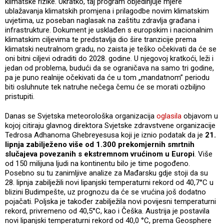
klimatske rizike. Ukratko, taj program objedinjuje mjere
ublažavanja klimatskih promjena i prilagodbe novim klimatskim
uvjetima, uz poseban naglasak na zaštitu zdravlja građana i
infrastrukture. Dokument je usklađen s europskim i nacionalnim
klimatskim ciljevima te predstavlja dio šire tranzicije prema
klimatski neutralnom gradu, no zaista je teško očekivati da će se
oni bitni ciljevi odraditi do 2028. godine. U njegovoj kratkoći, leži i
jedan od problema, budući da se ograničava na samo tri godine,
pa je puno realnije očekivati da će u tom „mandatnom” periodu
biti osluhnute tek natruhe nečega čemu će se morati ozbiljno
pristupiti.
Danas se Svjetska meteorološka organizacija
oglasila
objavom u
kojoj citiraju glavnog direktora Svjetske zdravstvene organizacije
Tedrosa Adhanoma Ghebreyesusa koji je iznio podatak da je
21.
lipnja zabilježeno više od 1.300 prekomjernih smrtnih
slučajeva povezanih s ekstremnom vrućinom u Europi
. Više
od 150 milijuna ljudi na kontinentu bilo je time pogođeno.
Posebno su tu zanimljive analize za Mađarsku gdje stoji da su
28. lipnja zabilježili novi lipanjski temperaturni rekord od 40,7°C u
blizini Budimpešte, uz prognozu da će se vrućina još dodatno
pojačati. Poljska je također zabilježila novi povijesni temperaturni
rekord, privremeno od 40,5°C, kao i Češka. Austrija je postavila
novi lipanjski temperaturni rekord od 40,0 °C, prema Geosphere