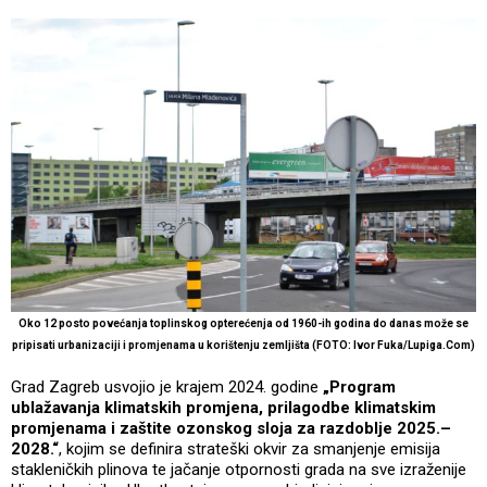
Oko 12 posto povećanja toplinskog opterećenja od 1960-ih godina do danas može se
pripisati urbanizaciji i promjenama u korištenju zemljišta (FOTO: Ivor Fuka/Lupiga.Com)
Grad Zagreb usvojio je krajem 2024. godine
„Program
ublažavanja klimatskih promjena, prilagodbe klimatskim
promjenama i zaštite ozonskog sloja za razdoblje 2025.–
2028.“
, kojim se definira strateški okvir za smanjenje emisija
stakleničkih plinova te jačanje otpornosti grada na sve izraženije