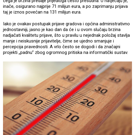
čega je brzina predaje prijedloga često presudna. U natječaju je,
inače, osigurano najprije 71 milijun eura, a po zaprimanju prijava
taj je iznos povećan na 131 milijun eura.
Iako je ovakav postupak prijave gradova i općina administrativno
jednostavniji, jasno je kao dan da će i u ovom slučaju brzina
nadjačati kvalitetu prijave, što u pravilu u nejednak položaj stavlja
manje i neiskusnije prijavitelje, čime se ujedno smanjuje i
percepcija pravednosti. A vrlo često se dogodi i da značajni
projekti „padnu” zbog ogromnog pritiska na informatički sustav.