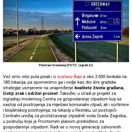
Planirani Greenway (FOTO: zagreb.hr)
Već smo više puta pisali i o
sustavu Bajs
s oko 2.000 bicikala na
180 lokacija, pa spomenimo ga i ovdje kao dio šire gradske
strategije usmjerene na unapređenje
kvalitete života građana,
čistiji zrak i održivi promet
. Također, u izradi je projekt za
izgradnju modernog Centra za gospodarenje otpadom koji se
sastoji od postrojenja za miješani komunalni otpad, ali i sortirnice
i bioplinskog postrojenja, na lokaciji u Resniku, uz postojeći
Centralni uređaj za pročišćavanje otpadnih voda Grada Zagreba,
u području koje je Prostornim planom predviđeno za
gospodarenje otpadom. Radi se o novoj generaciji zatvorenih