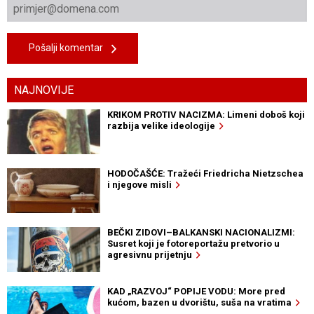
Pošalji komentar
NAJNOVIJE
KRIKOM PROTIV NACIZMA: Limeni doboš koji
razbija velike ideologije
HODOČAŠĆE: Tražeći Friedricha Nietzschea
i njegove misli
BEČKI ZIDOVI–BALKANSKI NACIONALIZMI:
Susret koji je fotoreportažu pretvorio u
agresivnu prijetnju
KAD „RAZVOJ“ POPIJE VODU: More pred
kućom, bazen u dvorištu, suša na vratima