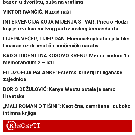
bazen u dvorištu, suša na vratima
VIKTOR IVANČIĆ: Nazad naši
INTERVENCIJA KOJA MIJENJA STVAR: Priča o Hodži
koji je izvukao mrtvog partizanskog komandanta
LIJEPA VEČER, LIJEP DAN: Homoseksploatacijski film
lansiran uz dramatični mučenički narativ
KAD STUDENTI NA KOSOVO KRENU: Memorandum 1 i
Memorandum 2 – isti
FILOZOFIJA PALANKE: Estetski kriteriji huliganske
zajednice
BORIS DEŽULOVIĆ: Kanye Westu ostala je samo
Hrvatska
„MALI ROMAN O TIŠINI“: Kaotična, zamršena i duboko
intimna knjiga
R
ECEPTI