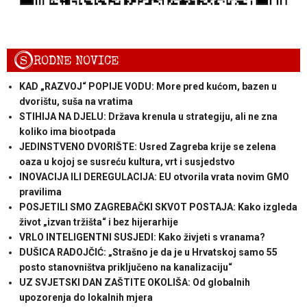
S
RODNE NOVICE
KAD „RAZVOJ“ POPIJE VODU: More pred kućom, bazen u
dvorištu, suša na vratima
STIHIJA NA DJELU: Država krenula u strategiju, ali ne zna
koliko ima biootpada
JEDINSTVENO DVORIŠTE: Usred Zagreba krije se zelena
oaza u kojoj se susreću kultura, vrt i susjedstvo
INOVACIJA ILI DEREGULACIJA: EU otvorila vrata novim GMO
pravilima
POSJETILI SMO ZAGREBAČKI SKVOT POSTAJA: Kako izgleda
život „izvan tržišta“ i bez hijerarhije
VRLO INTELIGENTNI SUSJEDI: Kako živjeti s vranama?
DUŠICA RADOJČIĆ: „Strašno je da je u Hrvatskoj samo 55
posto stanovništva priključeno na kanalizaciju“
UZ SVJETSKI DAN ZAŠTITE OKOLIŠA: Od globalnih
upozorenja do lokalnih mjera