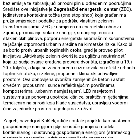
bez emisija te zabranjujući prirodni plin u određenim područjima.
Središte ove inicijative je
Zagrebački energetski centar
(ZEC),
jedinstvena kontaktna točka (one stop shop) koja građanima
pruža smjernice i podatke za podršku vlastitim zelenim
transformacijama. ZEC je usmjeren na energetsku obnovu
zgrada, promicanje solarne energije, smanjenje emisija
stakleničkih plinova, potporu energetski siromašnim kućanstvima
te jačanje otpornosti urbanih sredina na klimatske rizike. Kako bi
se borio protiv urbanih toplinskih otoka, grad je proveo pilot
inicijativu „Aktiviranje zelenih dvorišta za ugljičnu neutralnost“
koja uz sudjelovanje građana pretvara dvorišta, izgrađena u 19. i
20. stoljeću, a koja su zanemarena i uzrokovala su efekte urbanih
toplinskih otoka, u zelene, propusne i klimatski prihvatljive
prostore. Ova obnovljena dvorišta zamijenit će beton i asfalt
drvećem, propusnim i sunce reflektirajućim površinama,
komposterima, „urbanim namještajem“, LED rasvjetom i
sustavima za ponovnu upotrebu kišnice, praktičnim rješenjima
temeljenim na prirodi koja hlade susjedstva, upravljaju vodom i
čine zajedničke prostore ugodnijima za život.
Zagreb, navodi još Kolšek, ističe i ostale projekte kao sustavno
gospodarenje energijom gdje se ističe primjena modela
kontinuiranog i sustavnog gospodarenja energijom (strateškog