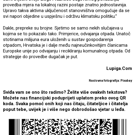
provedba mjera na lokalnoj razini postaje znatno jednostavnija.
Upravo takva aktivna uključenost stanovništva omogućuje da se
svi napori objedine u uspješnu i održivu klimatsku politiku.”
Dakle, prepreke su brojne. Sjetimo se samo nekih slučajeva u
kojima se to pokazalo tako. Primjerice, odvajanja otpada. Unatoč
stotinama milijuna eura uloženih u sustav gospodarenja
otpadom, Hrvatska je i dalje među najneučinkovitijim članicama
Europske unije po odvajanju i recikliranju komunalnog otpada. Od
strategije do provedbe dugačak je put.
Lupiga.Com
Naslovna fotografija: Pixabay
Sviđa vam se ono što radimo? Želite više ovakvih tekstova?
Možete nas financijski poduprijeti uplatom preko ovog QR
koda. Svaka pomoć onih koji nas čitaju, čitateljice i čitatelja
poput tebe, uvijek je i više nego dobrodošao vjetar u leđa.