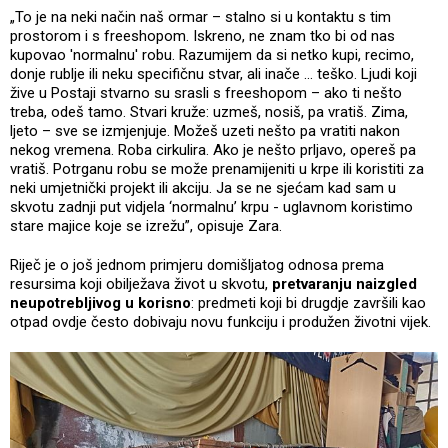
„To je na neki način naš ormar – stalno si u kontaktu s tim
prostorom i s freeshopom. Iskreno, ne znam tko bi od nas
kupovao 'normalnu' robu. Razumijem da si netko kupi, recimo,
donje rublje ili neku specifičnu stvar, ali inače … teško. Ljudi koji
žive u Postaji stvarno su srasli s freeshopom – ako ti nešto
treba, odeš tamo. Stvari kruže: uzmeš, nosiš, pa vratiš. Zima,
ljeto – sve se izmjenjuje. Možeš uzeti nešto pa vratiti nakon
nekog vremena. Roba cirkulira. Ako je nešto prljavo, opereš pa
vratiš. Potrganu robu se može prenamijeniti u krpe ili koristiti za
neki umjetnički projekt ili akciju. Ja se ne sjećam kad sam u
skvotu zadnji put vidjela ‘normalnu’ krpu - uglavnom koristimo
stare majice koje se izrežu”, opisuje Zara.
Riječ je o još jednom primjeru domišljatog odnosa prema
resursima koji obilježava život u skvotu,
pretvaranju naizgled
neupotrebljivog u korisno
: predmeti koji bi drugdje završili kao
otpad ovdje često dobivaju novu funkciju i produžen životni vijek.