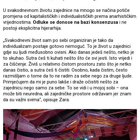
U svakodnevnom životu zajednice na mnogo se načina potiče
promjena od kapitalističkih i individualističkih prema anarhističkim
vrijednostima.
Odluke se donose na bazi konsenzusa
i ne
postoji eksplicitna hijerarhija.
„Svakodnevni život sam po sebi organiziran je tako da
individualizam postaje gotovo nemoguć. To je život u zajednici
gdje su ljudi međusobno ovisni. Ako danas jedeš nešto, netko je
to skuhao. Sutra ćeš ti kuhati nešto što će svi jesti. Isto vrijedi i
za čišćenje. Živiš u relativno čistom prostoru zato što je netko
danas čistio, a sutra ćeš ti čistiti. Osobno, kada čistim, često
razmišljam o tome da to ne radim za sebe nego za druge ljude.
Primjećujem da mi je puno lakše i draže očistiti nešto za
zajednicu nego samo za sebe. To se vidi i u mojoj sobi – ona
može biti neuredna, ali zajedničke prostore održavam jer znam
da su važni svima“, opisuje Zara.