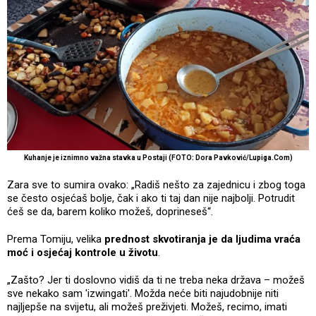
Kuhanje je iznimno važna stavka u Postaji (FOTO: Dora Pavković/Lupiga.Com)
Zara sve to sumira ovako: „Radiš nešto za zajednicu i zbog toga
se često osjećaš bolje, čak i ako ti taj dan nije najbolji. Potrudit
ćeš se da, barem koliko možeš, doprineseš“.
Prema Tomiju, velika
prednost skvotiranja je da ljudima vraća
moć i osjećaj kontrole u životu
.
„Zašto? Jer ti doslovno vidiš da ti ne treba neka država – možeš
sve nekako sam 'izwingati'. Možda neće biti najudobnije niti
najljepše na svijetu, ali možeš preživjeti. Možeš, recimo, imati