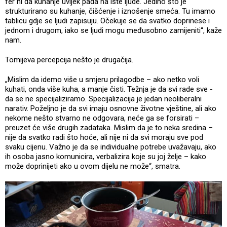
fer ni da kuhanje uvijek pada na iste ljude. Jedino što je
strukturirano su kuhanje, čišćenje i iznošenje smeća. Tu imamo
tablicu gdje se ljudi zapisuju. Očekuje se da svatko doprinese i
jednom i drugom, iako se ljudi mogu međusobno zamijeniti“, kaže
nam.
Tomijeva percepcija nešto je drugačija.
„Mislim da idemo više u smjeru prilagodbe – ako netko voli
kuhati, onda više kuha, a manje čisti. Težnja je da svi rade sve -
da se ne specijaliziramo. Specijalizacija je jedan neoliberalni
narativ. Poželjno je da svi imaju osnovne životne vještine, ali ako
nekome nešto stvarno ne odgovara, neće ga se forsirati –
preuzet će više drugih zadataka. Mislim da je to neka sredina –
nije da svatko radi što hoće, ali nije ni da svi moraju sve pod
svaku cijenu. Važno je da se individualne potrebe uvažavaju, ako
ih osoba jasno komunicira, verbalizira koje su joj želje – kako
može doprinijeti ako u ovom dijelu ne može“, smatra.