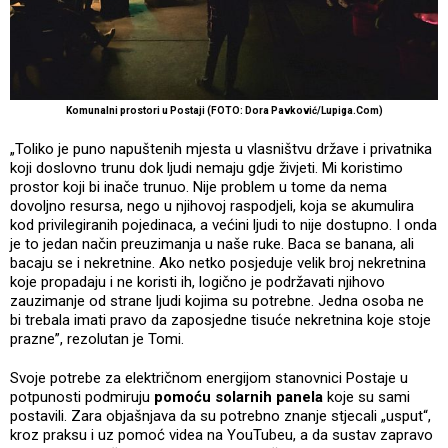
Komunalni prostori u Postaji (FOTO: Dora Pavković/Lupiga.Com)
„Toliko je puno napuštenih mjesta u vlasništvu države i privatnika
koji doslovno trunu dok ljudi nemaju gdje živjeti. Mi koristimo
prostor koji bi inače trunuo. Nije problem u tome da nema
dovoljno resursa, nego u njihovoj raspodjeli, koja se akumulira
kod privilegiranih pojedinaca, a većini ljudi to nije dostupno. I onda
je to jedan način preuzimanja u naše ruke. Baca se banana, ali
bacaju se i nekretnine. Ako netko posjeduje velik broj nekretnina
koje propadaju i ne koristi ih, logično je podržavati njihovo
zauzimanje od strane ljudi kojima su potrebne. Jedna osoba ne
bi trebala imati pravo da zaposjedne tisuće nekretnina koje stoje
prazne”, rezolutan je Tomi.
Svoje potrebe za električnom energijom stanovnici Postaje u
potpunosti podmiruju
pomoću solarnih panela
koje su sami
postavili. Zara objašnjava da su potrebno znanje stjecali „usput“,
kroz praksu i uz pomoć videa na YouTubeu, a da sustav zapravo