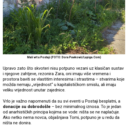
Mali vrt u Postaji (FOTO: Dora Pavković/Lupiga.Com)
Upravo zato što skvoteri nisu potpuno vezani uz klasičan sustav
i njegove zahtjeve, rezonira Zara, oni imaju više vremena i
prostora baviti se vlastitim interesima i strastima – stvarima koje
možda nemaju „vrijednost“ u kapitalističkom smislu, ali imaju
veliku vrijednost unutar zajednice.
Vrlo je važno napomenuti da su svi eventi u Postaji besplatni, a
donacije su dobrodošle
– bez minimalnog iznosa. To je jedan
od anarhističkih principa kojima se vode: ništa se ne naplaćuje.
Ako netko nema novca, objašnjava Tomi, potpuno je u redu da
ništa ne donira.