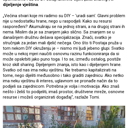
dijeljenje vještina
.
„Većina stvari koje mi radimo su DIY – 'uradi sam'. Glavni problem
nije u nedostatku hrane, nego u raspodjeli. Kako su resursi
raspoređeni? Akumuliraju se na jednoj strani, a na drugoj strani ih
nema. Mislim da je sa znanjem jako slično. Sa znanjem se u
današnjem društvu dešava specijalizacija. Znači, svatko je
stručnjak za jedan mali djelić nečega. Ono što ti Postaja pruža u
tom nekom DIY okruženju je – nismo mi ljudi jebeno glupi. Svatko
može u nekoj mjeri naučiti osnovnu razinu funkcioniranja da si
može opskrbiti jako puno toga. I to se, između ostalog, postiže
kroz skill sharing. Dijeljenjem znanja, isto kao i dijeljenjem hrane.
Svatko od nas ima neku vještinu. Ne trebamo kapitalizirati na
tome, nego dijeliti međusobno i tako graditi zajednicu. Ako netko
ima neku vještinu ili interes, uglavnom se pronađe način da to
podijeli sa zajednicom. Potrebna je volja i motivacija. Ako znaš
nešto i želiš to podijeliti, imaš prostor, društvene mreže, osnovne
resurse i možeš organizirati događaj“, razlaže Tomi.