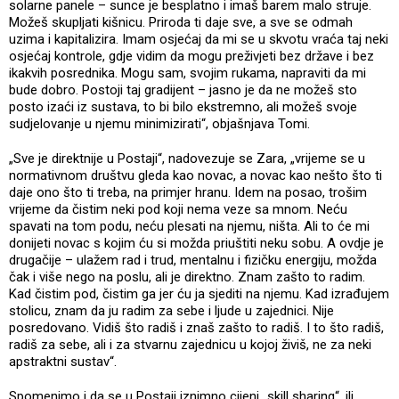
solarne panele – sunce je besplatno i imaš barem malo struje.
Možeš skupljati kišnicu. Priroda ti daje sve, a sve se odmah
uzima i kapitalizira. Imam osjećaj da mi se u skvotu vraća taj neki
osjećaj kontrole, gdje vidim da mogu preživjeti bez države i bez
ikakvih posrednika. Mogu sam, svojim rukama, napraviti da mi
bude dobro. Postoji taj gradijent – jasno je da ne možeš sto
posto izaći iz sustava, to bi bilo ekstremno, ali možeš svoje
sudjelovanje u njemu minimizirati“, objašnjava Tomi.
„Sve je direktnije u Postaji“, nadovezuje se Zara, „vrijeme se u
normativnom društvu gleda kao novac, a novac kao nešto što ti
daje ono što ti treba, na primjer hranu. Idem na posao, trošim
vrijeme da čistim neki pod koji nema veze sa mnom. Neću
spavati na tom podu, neću plesati na njemu, ništa. Ali to će mi
donijeti novac s kojim ću si možda priuštiti neku sobu. A ovdje je
drugačije – ulažem rad i trud, mentalnu i fizičku energiju, možda
čak i više nego na poslu, ali je direktno. Znam zašto to radim.
Kad čistim pod, čistim ga jer ću ja sjediti na njemu. Kad izrađujem
stolicu, znam da ju radim za sebe i ljude u zajednici. Nije
posredovano. Vidiš što radiš i znaš zašto to radiš. I to što radiš,
radiš za sebe, ali i za stvarnu zajednicu u kojoj živiš, ne za neki
apstraktni sustav“.
Spomenimo i da se u Postaji iznimno cijeni „skill sharing“, ili