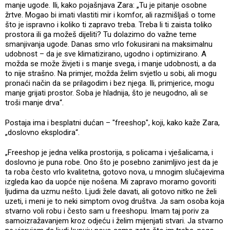
manje ugode. Ili, kako pojašnjava Zara: „Tu je pitanje osobne
žrtve. Mogao bi imati vlastiti mir i komfor, ali razmišljaš o tome
što je ispravno i koliko ti zapravo treba. Treba li ti zaista toliko
prostora ili ga možeš dijeliti? Tu dolazimo do važne teme
smanjivanja ugode. Danas smo vrlo fokusirani na maksimalnu
udobnost – da je sve klimatizirano, ugodno i optimizirano. A
možda se može živjeti i s manje svega, i manje udobnosti, a da
to nije strašno. Na primjer, možda želim svjetlo u sobi, ali mogu
pronaći način da se prilagodim i bez njega. Ili, primjerice, mogu
manje grijati prostor. Soba je hladnija, što je neugodno, ali se
troši manje drva“.
Postaja ima i besplatni dućan – "freeshop", koji, kako kaže Zara,
„doslovno eksplodira“.
„Freeshop je jedna velika prostorija, s policama i vješalicama, i
doslovno je puna robe. Ono što je posebno zanimljivo jest da je
ta roba često vrlo kvalitetna, gotovo nova, u mnogim slučajevima
izgleda kao da uopće nije nošena. Mi zapravo moramo govoriti
ljudima da uzmu nešto. Ljudi žele davati, ali gotovo nitko ne želi
uzeti, i meni je to neki simptom ovog društva. Ja sam osoba koja
stvarno voli robu i često sam u freeshopu. Imam taj poriv za
samoizražavanjem kroz odjeću i želim mijenjati stvari. Ja stvarno