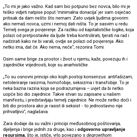
„To mi je jako važno. Kad sam bio potpuno bez novca, bilo mi je
teško vidjeti natpise poput 'minimalna donacija' jer sam osjećao
pritisak da dam nešto što nemam. Zato uvijek ljudima govorim:
ako nemaš novca, uzmi i nemoj dati ništa. To je sasvim u redu.
Temelj svega je povjerenje. Za razliku od kapitalističke logike, koja
polazi od pretpostavke da ljude treba kontrolirati, tjerati na rad i
nadzirati kako ne bi varali, ovdje se polazi od povjerenja. Ako
netko ima, dat će. Ako nema, neće“, rezonira Tomi.
Osim same brige za prostor i život u njemu, kaže, povezuju ih i
zajedničke vrijednosti, koje su anarhističke.
„To su osnovni principi oko kojih postoji konsenzus: antifašizam,
netoleriranje rasizma, homofobije, seksizma i transfobije. To je
neka bazna razina koja se podrazumijeva – uvjet da bi netko
uopće bio dio zajednice. Takve stvari su zapisane u našem
manifestu, i predstavljaju temelj zajednice. Ne može netko doći i
biti dio prostora ako je rasist ili seksist - to jednostavno nije
prihvatljivo“, naglašava.
Zara dodaje da su važni i principi međusobnog poštovanja,
dijeljenja i brige jednih za druge, kao i
odgovorno upravljanje
resursima
, što je, ističe, vrlo povezano s
degrowthom
.