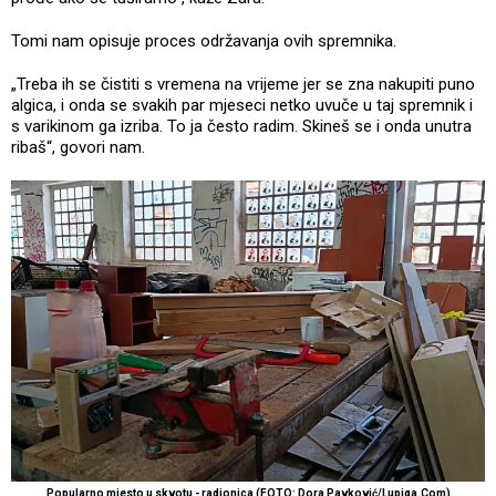
Tomi nam opisuje proces održavanja ovih spremnika.
„Treba ih se čistiti s vremena na vrijeme jer se zna nakupiti puno
algica, i onda se svakih par mjeseci netko uvuče u taj spremnik i
s varikinom ga izriba. To ja često radim. Skineš se i onda unutra
ribaš“, govori nam.
Popularno mjesto u skvotu - radionica (FOTO: Dora Pavković/Lupiga.Com)