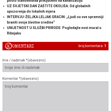
posto stanovništva priključeno na kanalizaciju“
UZ SVJETSKI DAN ZAŠTITE OKOLIŠA: Od globalnih
upozorenja do lokalnih mjera
INTERVJU-ŽELJKA LELJAK GRACIN: „Ljudi su sve spremniji
braniti svoje životne sredine“
UMJETNOST U SLUŽBI PRIRODE: Pogledajte novi mural u
Ribnjaku
K
OMENTARI
broj komentara:
1
Ime / nadimak *(obavezno)
Komentar *(obavezno)