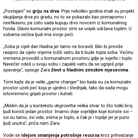
„Postajani“ se
griju na drva
. Prije nekoliko godina imali su projekt
skupljanja drva po gradu, no to se pokazalo kao prenaporno i
neefikasno, pa zato sada kupuju drvo novcem iz komunalnog
fonda. Glavni komunalni prostor zimi se uvijek održava toplim. U
sobama većina ljudi ima svoje peći.
„Soba je cijeli dan hladna jer tamo ne boraviš. Bilo bi previše
rasipno da cijelo vrijeme ložiš vatru da ti bude topla soba. Većinu
vremena provodiš u komunalnom prostoru gdje je svjetlo i toplo.
Navečer odeš u svoju sobu i zapališ vatru da se ugriješ prije
spavanja“, opisuje Zara
život u hladnim zimskim mjesecima
.
Tomi kaže da je veliki „game changer“ bio kada su za komunalni
prostor uzeli peć koja je ujedno i štednjak, tako da sada mogu
istovremeno grijati prostor i kuhati.
„Mislim da je u kontekstu
degrowtha
velika stvar to što toliki broj
ljudi koristi jedan prostor. Imamo dvije svjetiljke koje koriste svi –
svi su tamo, svi vide, svima je toplo, a čak je i toplije jer je puno
ljudi unutra”, priča nam Zara.
Vode se
idejom smanjenja potrošnje resursa
kroz prihvaćanje