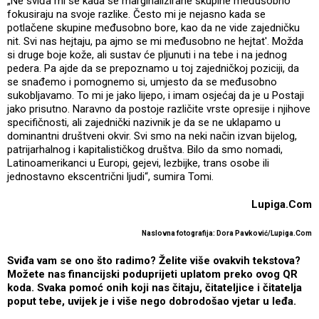
„Ne sviđa mi se kada se marginalizirane skupine međusobno
fokusiraju na svoje razlike. Često mi je nejasno kada se
potlačene skupine međusobno bore, kao da ne vide zajedničku
nit. Svi nas hejtaju, pa ajmo se mi međusobno ne hejtat'. Možda
si druge boje kože, ali sustav će pljunuti i na tebe i na jednog
pedera. Pa ajde da se prepoznamo u toj zajedničkoj poziciji, da
se snađemo i pomognemo si, umjesto da se međusobno
sukobljavamo. To mi je jako lijepo, i imam osjećaj da je u Postaji
jako prisutno. Naravno da postoje različite vrste opresije i njihove
specifičnosti, ali zajednički nazivnik je da se ne uklapamo u
dominantni društveni okvir. Svi smo na neki način izvan bijelog,
patrijarhalnog i kapitalističkog društva. Bilo da smo nomadi,
Latinoamerikanci u Europi, gejevi, lezbijke, trans osobe ili
jednostavno ekscentrični ljudi“, sumira Tomi.
Lupiga.Com
Naslovna fotografija: Dora Pavković/Lupiga.Com
Sviđa vam se ono što radimo? Želite više ovakvih tekstova?
Možete nas financijski poduprijeti uplatom preko ovog QR
koda. Svaka pomoć onih koji nas čitaju, čitateljice i čitatelja
poput tebe, uvijek je i više nego dobrodošao vjetar u leđa.