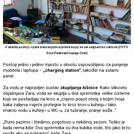
U skvotu postoji i cijela mala knjižnica prema kojoj se svi odgovorno odnose (FOTO:
Dora Pavković/Lupiga.Com)
Postoji jedno i jedino mjesto u skvotu osposobljeno za punjenje
mobitela i laptopa –
„charging station“
, također na solarni
panel.
Za vodu je napravljen sustav
skupljanja kišnice
. Kako slikovito
objašnjava Zara, voda se skuplja u dva spremnika: velike cisterne
koje se postavljaju na krov, a „crijevo poput onog s kojim tvoja
baka zalijeva cvijeće protegne to kroz krov u kuhinju i tako
imamo vodu u kuhinji i u WC-u, za tuširanje, pranje suđa…“
„Puno pazimo i štedimo, pogotovo u nekišnoj sezoni. Teško je
kada nema kiše. Dva spremnika su dva kubika vode, što jako brzo
prođe ako se tuširamo“, kaže Zara.