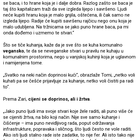
se baca, i to hrane koja je i dalje dobra. Razlog zašto se baca je
taj što kapitalizam traži da sve izgleda lijepo i savršeno. Ljudi
neće kupiti hranu koja je malo gnjila, oštećena, ili čak samo ne
izgleda lijepo. Radije će kupiti savršenu rajčicu nego onu koja je
malo udubljena. Na tržnicama se jako puno hrane baca, pa mi
onda dođemo i uzmemo te stvari.“
Što se tiče kuhanja, kaže da je sve što se kuha komunalno
vegansko
, te da se neveganske stvari u pravilu ne kuhaju u
komunalnim prostorima, nego u vanjskoj kuhinji koja je uglavnom
i namijenjena tome.
„Svatko na neki način doprinosi kući“, obrazlaže Tomi, „netko voli
kuhati pa se češće prijavljuje za kuhanje, netko voli čistiti pa radi
to“.
Prema Zari,
cijeni se doprinos, ali i žrtva
.
„Jako puno ljudi ima svoje stvari koje žele raditi, ali puno više će
se cijeniti žrtva, na bilo koji način. Nije sve samo kuhanje i
čišćenje – ima puno nevidljivog rada, poput održavanja
infrastrukture, popravaka i sličnog, što ljudi često ne vole raditi.
Ako isti ljudi stalno rade iste zadatke, to nije fer. Ali isto tako nije