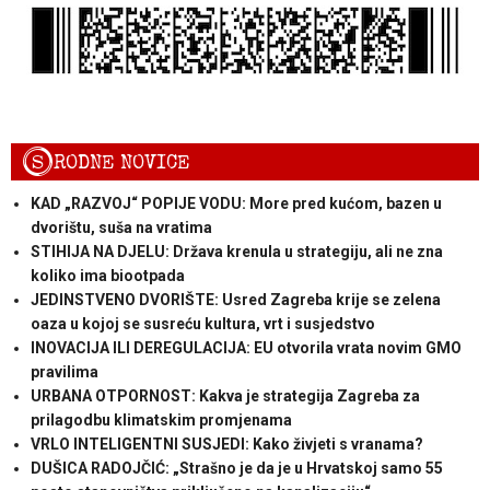
S
RODNE NOVICE
KAD „RAZVOJ“ POPIJE VODU: More pred kućom, bazen u
dvorištu, suša na vratima
STIHIJA NA DJELU: Država krenula u strategiju, ali ne zna
koliko ima biootpada
JEDINSTVENO DVORIŠTE: Usred Zagreba krije se zelena
oaza u kojoj se susreću kultura, vrt i susjedstvo
INOVACIJA ILI DEREGULACIJA: EU otvorila vrata novim GMO
pravilima
URBANA OTPORNOST: Kakva je strategija Zagreba za
prilagodbu klimatskim promjenama
VRLO INTELIGENTNI SUSJEDI: Kako živjeti s vranama?
DUŠICA RADOJČIĆ: „Strašno je da je u Hrvatskoj samo 55