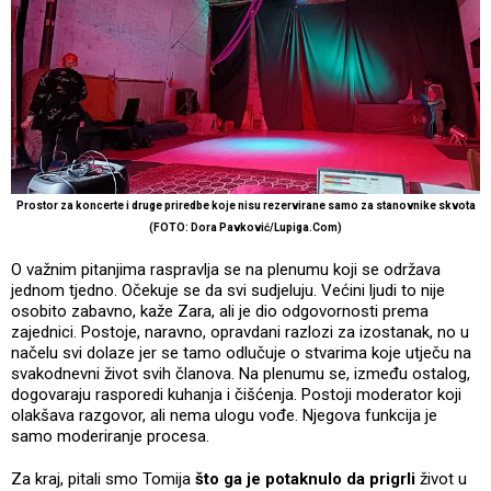
Prostor za koncerte i druge priredbe koje nisu rezervirane samo za stanovnike skvota
(FOTO: Dora Pavković/Lupiga.Com)
O važnim pitanjima raspravlja se na plenumu koji se održava
jednom tjedno. Očekuje se da svi sudjeluju. Većini ljudi to nije
osobito zabavno, kaže Zara, ali je dio odgovornosti prema
zajednici. Postoje, naravno, opravdani razlozi za izostanak, no u
načelu svi dolaze jer se tamo odlučuje o stvarima koje utječu na
svakodnevni život svih članova. Na plenumu se, između ostalog,
dogovaraju rasporedi kuhanja i čišćenja. Postoji moderator koji
olakšava razgovor, ali nema ulogu vođe. Njegova funkcija je
samo moderiranje procesa.
Za kraj, pitali smo Tomija
što ga je potaknulo da prigrli
život u