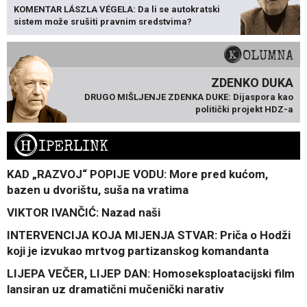
KOMENTAR LÁSZLA VÉGELA: Da li se autokratski
sistem može srušiti pravnim sredstvima?
KOLUMNA
ZDENKO DUKA
DRUGO MIŠLJENJE ZDENKA DUKE: Dijaspora kao
politički projekt HDZ-a
H
IPERLINK
KAD „RAZVOJ“ POPIJE VODU: More pred kućom,
bazen u dvorištu, suša na vratima
VIKTOR IVANČIĆ: Nazad naši
INTERVENCIJA KOJA MIJENJA STVAR: Priča o Hodži
koji je izvukao mrtvog partizanskog komandanta
LIJEPA VEČER, LIJEP DAN: Homoseksploatacijski film
lansiran uz dramatični mučenički narativ