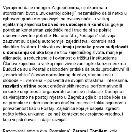
Vjerujemo da je mnogim Zagrepčanima, uljuljkanima u
atomizirani život u „nuklearnoj obitelji“, nezamislivo da bi netko u
njihovom gradu mogao živjeti na ovakav način: u velikoj
egalitarnoj zajednici
bez većine uobičajenih komfora
, gdje je
potreban konstantan zajednički rad i trud da bi se pokrile
osnovne životne potrebe. No, ono što „Postajani“ dobivaju
zauzvrat su osjećaj autonomije, zajedništva i kontrole nad
vlastitim životom. U skvotu
svi imaju jednako pravo sudjelovati
u donošenju odluka
koje se tiču zajedničkog života, manje je
alijenacije, a reducirana je i ovisnost o tržištu i institucijama.
Članovi zajednice u velikoj mjeri žive izvan logike konzumerizma.
Budući da su u Postaji oslobođeni pritiska da budu „produktivni“ ili
„respektabilni“ članovi normativnog društva, stanari imaju
slobode – i vremena – posvetiti se svojim strastima i interesima,
razvijati vještine
poput građevinskih radova, performativne ili
cirkuske umjetnosti, organizirati radionice i diskusije. Dodajmo i
da vjerojatno ne postoji mjesto u Zagrebu gdje bi osobe koje se
ne pronalaze u dominantnom društvu osjećale toliku sigurnost i
prihvaćenost kao u Postaji. Zajednica koja je uspjela izgraditi
nešto krhko, unikatno i za naš kontekst nevjerojatno vrijedno, i
koju vrijedi čuvati - i dalje razvijati.
Razgovarali smo s dva „Postajana“,
Zarom i Tomijem
, koje