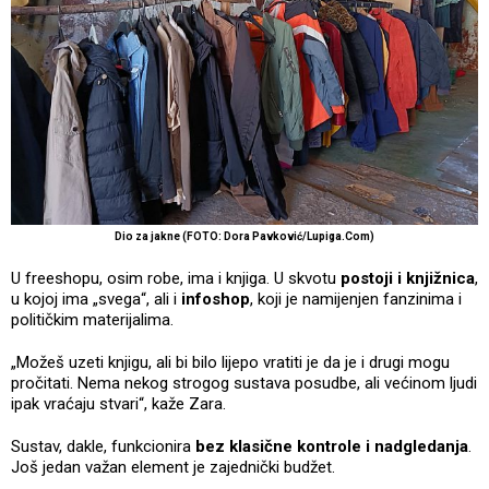
Dio za jakne (FOTO: Dora Pavković/Lupiga.Com)
U freeshopu, osim robe, ima i knjiga. U skvotu
postoji i knjižnica
,
u kojoj ima „svega“, ali i
infoshop
, koji je namijenjen fanzinima i
političkim materijalima.
„Možeš uzeti knjigu, ali bi bilo lijepo vratiti je da je i drugi mogu
pročitati. Nema nekog strogog sustava posudbe, ali većinom ljudi
ipak vraćaju stvari“, kaže Zara.
Sustav, dakle, funkcionira
bez klasične kontrole i nadgledanja
.
Još jedan važan element je zajednički budžet.