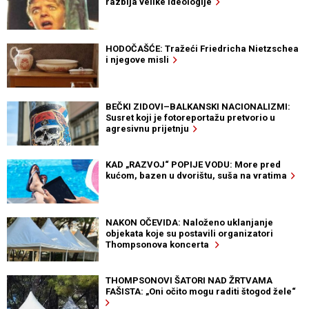
razbija velike ideologije
HODOČAŠĆE: Tražeći Friedricha Nietzschea
i njegove misli
BEČKI ZIDOVI–BALKANSKI NACIONALIZMI:
Susret koji je fotoreportažu pretvorio u
agresivnu prijetnju
KAD „RAZVOJ“ POPIJE VODU: More pred
kućom, bazen u dvorištu, suša na vratima
NAKON OČEVIDA: Naloženo uklanjanje
objekata koje su postavili organizatori
Thompsonova koncerta
THOMPSONOVI ŠATORI NAD ŽRTVAMA
FAŠISTA: „Oni očito mogu raditi štogod žele“