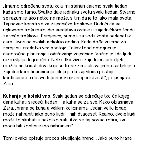
„Imamo određenu svotu koju mi stanari dajemo svaki tjedan
kada smo tamo. Svatko daje jednaku svotu svaki tjedan. Stvarno
se razumije ako netko ne može, s tim da je to jako mala svota.
Taj novac koristi se za zajedničke troškove. Budući da se
uglavnom troši malo, dio sredstava ostaje u zajedničkom fondu
za veće troškove. Primjerice, pumpa za vodu košta pedesetak
eura i kvari se svakih nekoliko godina. Kada dođe vrijeme za
zamjenu, sredstva već postoje. Takav fond omogućuje
dugoročno planiranje i održavanje zajednice. Važno je i da ljudi
razmišljaju dugoročno. Netko tko živi u zajednici samo ljeti
možda ne koristi drva koja se troše zimi, ali svejedno sudjeluje u
zajedničkom financiranju. Ideja je da zajednica postoji
kontinuirano i da svi doprinose njezinoj održivosti“, pojašnjava
Zara.
Kuhanje je kolektivno
. Svaki tjedan se određuje tko će kojeg
dana kuhati sljedeći tjedan – a kuha se za sve. Kako objašnjava
Zara: „hrana se kuha u velikim količinama. Jedan veliki lonac
može nahraniti jako puno ljudi – njih dvadeset. Realno, dvoje ljudi
može to skuhati u nekoliko sati. Ako se taj posao rotira, svi
mogu biti kontinuirano nahranjeni“.
Tomi ovako opisuje proces skupljanja hrane: „Jako puno hrane