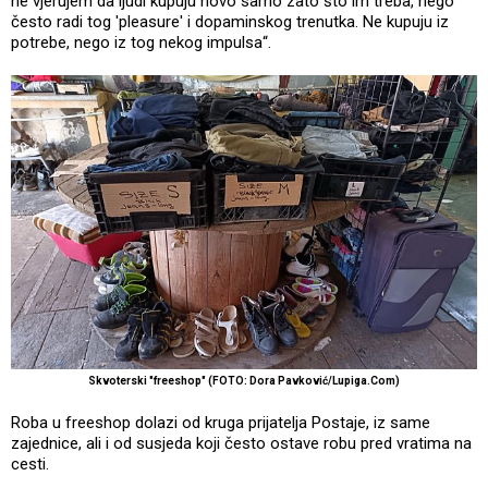
ne vjerujem da ljudi kupuju novo samo zato što im treba, nego
često radi tog 'pleasure' i dopaminskog trenutka. Ne kupuju iz
potrebe, nego iz tog nekog impulsa“.
Skvoterski "freeshop" (FOTO: Dora Pavković/Lupiga.Com)
Roba u freeshop dolazi od kruga prijatelja Postaje, iz same
zajednice, ali i od susjeda koji često ostave robu pred vratima na
cesti.