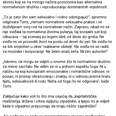
skvotu koji se na mnogo načina pozicionira kao alternativa
normativnom društvu i reproduciranju dominantnih vrijednosti.
„To je zato što sam seksualno i rodno odstupajući“, spremno
odgovara Tomi, „nemam normativne seksualne prakse i ne
doživljavam svoj rod na normativan način. Zapravo, nikad mi se
nije sviđala ta normativna životna putanja, taj socijalni sat koji
otkucava – taj scenarij po kojem ideš od škole do groba. Ne
sviđa mi se provoditi život na poslu od devet do pet. Ne sviđa mi
se biti smješten u okvir 'nuklearne obitelji'. Ne sviđa mi se raditi
za moćnike i korporacije. Ne želim imati šefa. Mrzim autoritet“.
„Iskreno, ne mogu se vidjeti u onome što bi normativno društvo
za mene zacrtalo. Ne vidim se ni u jednom aspektu toga. Ni u
načinu na koji koncipiram emocionalne i romantične odnose, ni
posao, ni pristup obrazovanju i znanju, ni u odnosu prema hrani,
tijelu, seksualnosti ili rodu. Ništa od toga mi ne odgovara“, kaže
Tomi.
Zaključuje kako voli to što ima osjećaj da „kapitalistička
mašinerija, država i crkva ispljunu otpadnike, a lijepo mi je vidjeti
kada ti otpadnici prepoznaju da imaju nešto zajedničko“.