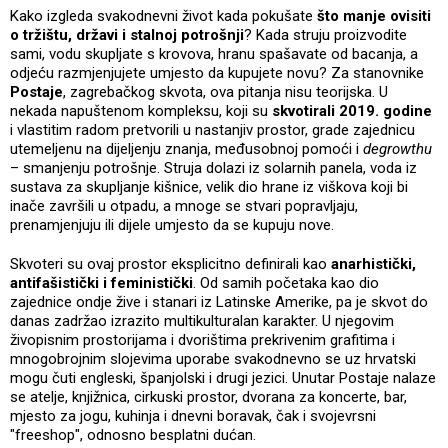
Kako izgleda svakodnevni život kada pokušate
što manje ovisiti
o tržištu, državi i stalnoj potrošnji
? Kada struju proizvodite
sami, vodu skupljate s krovova, hranu spašavate od bacanja, a
odjeću razmjenjujete umjesto da kupujete novu? Za stanovnike
Postaje
, zagrebačkog skvota, ova pitanja nisu teorijska. U
nekada napuštenom kompleksu, koji su
skvotirali 2019. godine
i vlastitim radom pretvorili u nastanjiv prostor, grade zajednicu
utemeljenu na dijeljenju znanja, međusobnoj pomoći i
degrowthu
– smanjenju potrošnje. Struja dolazi iz solarnih panela, voda iz
sustava za skupljanje kišnice, velik dio hrane iz viškova koji bi
inače završili u otpadu, a mnoge se stvari popravljaju,
prenamjenjuju ili dijele umjesto da se kupuju nove.
Skvoteri su ovaj prostor eksplicitno definirali kao
anarhistički,
antifašistički i feministički
. Od samih početaka kao dio
zajednice ondje žive i stanari iz Latinske Amerike, pa je skvot do
danas zadržao izrazito multikulturalan karakter. U njegovim
živopisnim prostorijama i dvorištima prekrivenim grafitima i
mnogobrojnim slojevima uporabe svakodnevno se uz hrvatski
mogu čuti engleski, španjolski i drugi jezici. Unutar Postaje nalaze
se atelje, knjižnica, cirkuski prostor, dvorana za koncerte, bar,
mjesto za jogu, kuhinja i dnevni boravak, čak i svojevrsni
"freeshop", odnosno besplatni dućan.