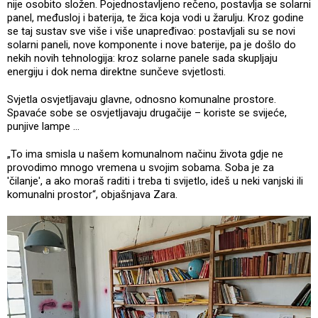
nije osobito složen. Pojednostavljeno rečeno, postavlja se solarni
panel, međusloj i baterija, te žica koja vodi u žarulju. Kroz godine
se taj sustav sve više i više unapređivao: postavljali su se novi
solarni paneli, nove komponente i nove baterije, pa je došlo do
nekih novih tehnologija: kroz solarne panele sada skupljaju
energiju i dok nema direktne sunčeve svjetlosti.
Svjetla osvjetljavaju glavne, odnosno komunalne prostore.
Spavaće sobe se osvjetljavaju drugačije – koriste se svijeće,
punjive lampe …
„To ima smisla u našem komunalnom načinu života gdje ne
provodimo mnogo vremena u svojim sobama. Soba je za
'čilanje', a ako moraš raditi i treba ti svijetlo, ideš u neki vanjski ili
komunalni prostor“, objašnjava Zara.