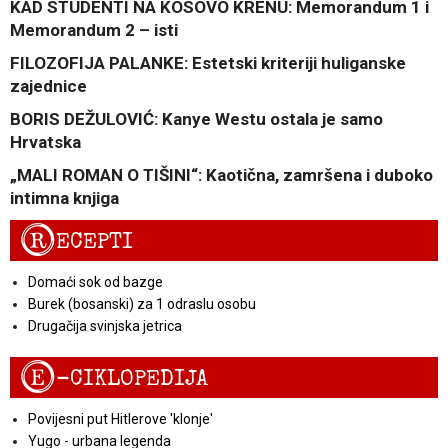
KAD STUDENTI NA KOSOVO KRENU: Memorandum 1 i
Memorandum 2 – isti
FILOZOFIJA PALANKE: Estetski kriteriji huliganske
zajednice
BORIS DEŽULOVIĆ: Kanye Westu ostala je samo
Hrvatska
„MALI ROMAN O TIŠINI“: Kaotična, zamršena i duboko
intimna knjiga
R
ECEPTI
Domaći sok od bazge
Burek (bosanski) za 1 odraslu osobu
Drugačija svinjska jetrica
E
-CIKLOPEDIJA
Povijesni put Hitlerove 'klonje'
Yugo - urbana legenda