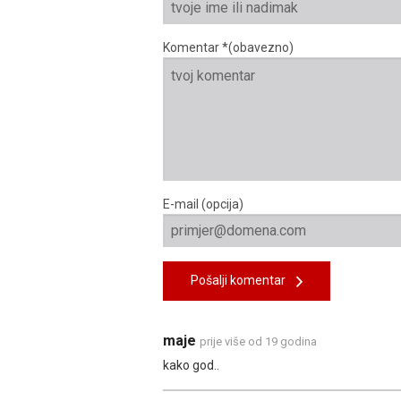
Komentar *(obavezno)
E-mail (opcija)
Pošalji komentar
maje
prije više od 19 godina
kako god..