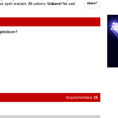
o se opet vraćam. Ali uskoro.
Uskoro!
Ne sad.
džabe!"
upitnikom?
broj komentara:
26