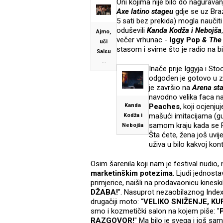
Oni kojima nije bilo do nagurava
Axe latino stageu
gdje se uz Braz
5 sati bez prekida) mogla naučit
oduševili
Kanda Kodža i Nebojša
Ajmo,
večer vrhunac -
Iggy Pop
& The
uči
stasom i svime što je radio na b
Salsu
...
Inače prije Iggyja i St
odgođen je gotovo u za
je završio na
Arena st
navodno velika faca n
Kanda
Peaches
, koji ocjenj
mašući imitacijama (gu
Kodža i
samom kraju kada se Pe
Nebojša
Šta ćete, žena još uvij
uživa u bilo kakvoj kont
Osim šarenila koji nam je festival nudio,
marketinškim potezima
. Ljudi jednost
primjerice, naišli na prodavaonicu kineskih
DŽABA!
". Nasuprot nezaobilaznog Inde
drugačiji moto: "
VELIKO SNIŽENJE, KU
smo i kozmetički salon na kojem piše: "
RAZGOVOR!
" Ma bilo je svega i još sa