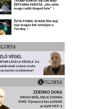
THOMPSONOVI ŠATORI NAD
ŽRTVAMA FAŠISTA: „Oni očito
mogu raditi štogod žele“
ŽUTA PISMA: Kritički film koji
nije mogao biti snimljen u
Turskoj
KOLUMNA
ZLÓ VÉGEL
NTAR LÁSZLA VÉGELA: Da
 autokratski sistem može
ti pravnim sredstvima?
KOLUMNA
ZDENKO DUKA
DRUGO MIŠLJENJE ZDENKA
DUKE: Dijaspora kao politički
projekt HDZ-a