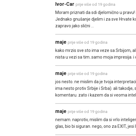
Ivor-Car
prije više od 19 godina
Moram priznati da sdi djelomično u pravu! 
Jednako gnušanje djelim i za sve Hrvate ko
zapravo jako slični ...
maje
prije više od 19 godina
kako mrzis sve sto ima veze sa Srbijom, ali 
nista u vezi sa tim..samo moja impresija. 
maje
prije više od 19 godina
jos nesto. ne mislim da je tvoja interpreta
ima nesto protiv Srbije i Srba). ali takodje,
komentaru. zato i kazem da si veoma inteli
maje
prije više od 19 godina
nemam. naprotiv, mislim da si vrlo inteligent
glas, bio bi siguran. nego, ono za EXIT, jesi 