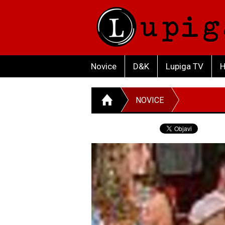
Novice
D&K
Lupiga TV
H
NOVICE