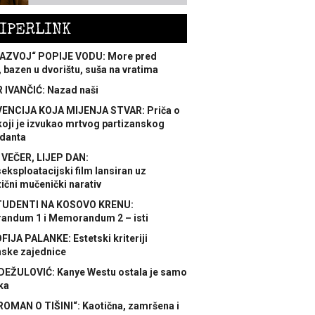
IPERLINK
AZVOJ“ POPIJE VODU: More pred
 bazen u dvorištu, suša na vratima
 IVANČIĆ: Nazad naši
ENCIJA KOJA MIJENJA STVAR: Priča o
koji je izvukao mrtvog partizanskog
danta
 VEČER, LIJEP DAN:
ksploatacijski film lansiran uz
ični mučenički narativ
TUDENTI NA KOSOVO KRENU:
ndum 1 i Memorandum 2 – isti
FIJA PALANKE: Estetski kriteriji
nske zajednice
DEŽULOVIĆ: Kanye Westu ostala je samo
ka
ROMAN O TIŠINI“: Kaotična, zamršena i