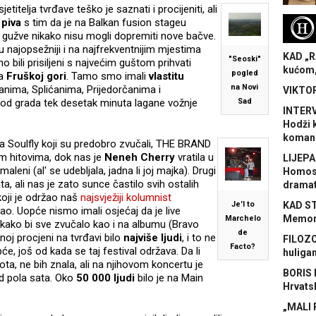
etitelja tvrđave teško je saznati i procijeniti, ali
 piva
s tim da je na Balkan fusion stageu
H
ke gužve nikako nisu mogli dopremiti nove bačve.
 najopsežniji i na najfrekventnijim mjestima
KAD „R
"Seoski"
bili prisiljeni s najvećim guštom prihvati
kućom,
pogled
na
Fruškoj gori
. Tamo smo imali
vlastitu
na Novi
anima, Splićanima, Prijedorčanima i
VIKTOR
 od grada tek desetak minuta lagane vožnje
Sad
INTERV
Hodži 
koman
a Soulfly koji su predobro zvučali, THE BRAND
im hitovima, dok nas je
Neneh Cherry
vratila u
LIJEPA
aleni (al' se udebljala, jadna li joj majka). Drugi
Homose
ata, ali nas je zato sunce častilo svih ostalih
dramat
oji je održao naš
najsvježiji kolumnist
Je'l to
KAD S
ao. Uopće nismo imali osjećaj da je live
Memora
Marchelo
 kako bi sve zvučalo kao i na albumu (Bravo
de
oj procjeni na tvrđavi bilo
najviše ljudi
, i to ne
FILOZO
Facto?
 još od kada se taj festival održava. Da li
huliga
bota, ne bih znala, ali na njihovom koncertu je
BORIS 
 od pola sata. Oko
50 000 ljudi
bilo je na Main
Hrvats
„MALI 