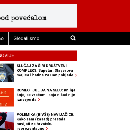
mo
Gledali smo
NOVIJE
SLUČAJ ZA ŠIRI DRUŠTVENI
KOMPLEKS: Supetar, Slayerova
majica i batine za Dan pobjede
ROMEO I JULIJA NA SELU: Knjiga
kojoj se vraćam i koja nikad nije
iznevjerila
POLEMIKA (BIVŠE) NAVIJAČICE:
Kako sam (zasad) prestala
navijati za hrvatsku
reprezentaciju