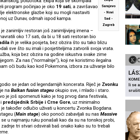
lkanskog, poluotoka. Ekipa koja se skompala
eli program počinjao je oko
19 sati
, a završavao
Sarajevo
lje elektronske glazbe koji su mogli nastaviti
- Novi
jenoj uz Dunav, odmah ispod kampa.
Sad -
Zagreb
 zanimljiv restoran još zanimljivijeg imena –
avratili oko 17 sati, da bi u 18 sati restoran bio
adila
ih je velika posjeta, bez obzira što su tako blizu
li sve što su imali i posjetiteljima zatvorili svoja vrata.
užba, koja bez obzira na godine iskustva svake zime
gom. Za nas ("normalnije"), koji ne koristimo ilegalna
am oči budu kao kod Pokemona, izbora za uživanje bilo
LÁS
KOME
odio se jedan od legendarnijih koncerata. Riječ je
Zvonku
li se
 je na
Balkan fusion stageu
okupio sve, i mlado i staro.
sruši
ivo je još spomenuti kako je tog prvog dana festivala,
 i
predsjednik Srbije i Crne Gore
, uz minimalno
n je također odlučio uživati u koncertu Zvonka Bogdana.
tageu (
Main stage
) oko ponoći zabavljali su nas
Massive
su se u najmanju ruku ponašali kao da su na tonskoj probi,
 zadnje tri stvari odsvirali baš onako kako su to trebali
jeme.