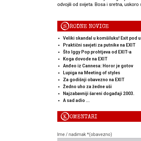
odvojili od svijeta. Bosa i sretna, uskor
S
RODNE NOVICE
Veliki skandal u komšiluku! Exit pod 
Praktični savjeti za putnike na EXIT
Što Iggy Pop prohtjeva od EXIT-a
Koga dovode na EXIT
Anđeo iz Cannesa: Horor je gotov
Lupiga na Meeting of styles
Za godišnji obavezno na EXIT
Žedno uho za žedne uši
Najzabavniji šareni događaji 2003.
A sad adio ...
K
OMENTARI
Ime / nadimak *(obavezno)