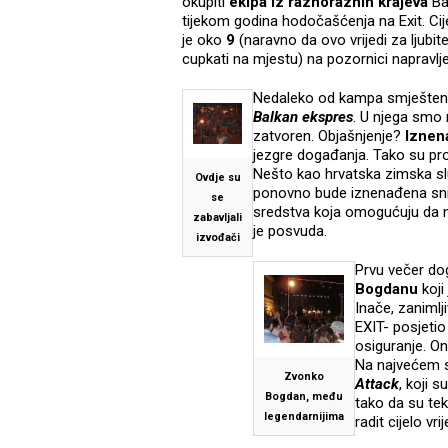
okupiti
ekipa iz raznoraznih krajeva
Ba
tijekom godina hodočašćenja na Exit. Cij
je oko
9
(naravno da ovo vrijedi za ljubite
cupkati na mjestu) na pozornici napravl
Nedaleko od kampa smješten je
Balkan ekspres
. U njega smo n
zatvoren. Objašnjenje?
Iznen
jezgre događanja. Tako su proda
Nešto kao hrvatska zimska sl
Ovdje su
ponovno bude iznenađena snije
se
sredstva koja omogućuju da n
zabavljali
je posvuda.
izvođači
Prvu večer dog
Bogdanu
koji
Inače, zanimlj
EXIT- posjetio
osiguranje. O
Na najvećem s
Zvonko
Attack
, koji 
Bogdan, među
tako da su tek
legendarnijima
radit cijelo vri