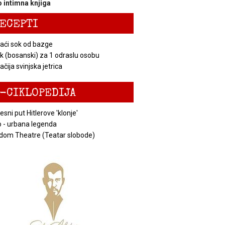
 intimna knjiga
ECEPTI
ći sok od bazge
k (bosanski) za 1 odraslu osobu
čija svinjska jetrica
-CIKLOPEDIJA
esni put Hitlerove 'klonje'
 - urbana legenda
dom Theatre (Teatar slobode)