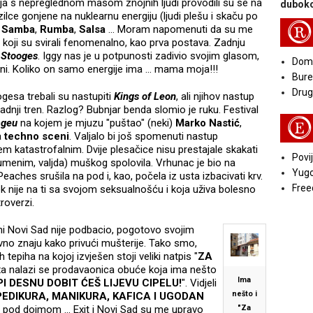
nja s nepreglednom masom znojnih ljudi provodili su se na
duboko
ilce gonjene na nuklearnu energiju (ljudi plešu i skaču po
R
i
Samba
,
Rumba
,
Salsa
... Moram napomenuti da su me
, koji su svirali fenomenalno, kao prva postava. Zadnju
 Stooges
. Iggy nas je u potpunosti zadivio svojim glasom,
Doma
ini. Koliko on samo energije ima ... mama moja!!!
Bure
Druga
oogesa trebali su nastupiti
Kings of Leon
, ali njihov nastup
dnji tren. Razlog? Bubnjar benda slomio je ruku. Festival
E
ageu
na kojem je mjuzu "puštao" (neki)
Marko Nastić
,
a
techno sceni
. Valjalo bi još spomenuti nastup
ujem katastrofalnim. Dvije plesačice nisu prestajale skakati
Povij
menim, valjda) muškog spolovila. Vrhunac je bio na
Yugo
aches srušila na pod i, kao, počela iz usta izbacivati krv.
Free
ek nije na ti sa svojom seksualnošću i koja uživa bolesno
roverzi.
 ni Novi Sad nije podbacio, pogotovo svojim
avno znaju kako privući mušterije. Tako smo,
 tepiha na kojoj izvješen stoji veliki natpis "
ZA
xa nalazi se prodavaonica obuće koja ima nešto
Ima
PI DESNU DOBIT ĆEŠ LIJEVU CIPELU!
". Vidjeli
nešto i
PEDIKURA, MANIKURA, KAFICA I UGODAN
m pod dojmom ... Exit i Novi Sad su me upravo
"Za