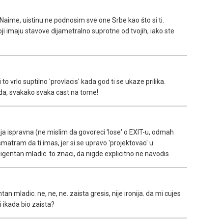
Naime, uistinu ne podnosim sve one Srbe kao što si ti.
ji imaju stavove dijametralno suprotne od tvojih, iako ste
to vrlo suptilno 'provlacis' kada god ti se ukaze prilika.
i da, svakako svaka cast na tome!
cija ispravna (ne mislim da govoreci 'lose' o EXIT-u, odmah
 smatram da ti imas, jer si se upravo 'projektovao' u
gentan mladic. to znaci, da nigde explicitno ne navodis
an mladic. ne, ne, ne. zaista gresis, nije ironija. da mi cujes
li ikada bio zaista?