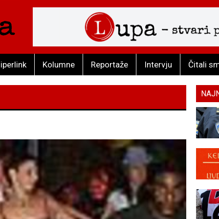
iperlink
Kolumne
Reportaže
Intervju
Čitali s
NAJ