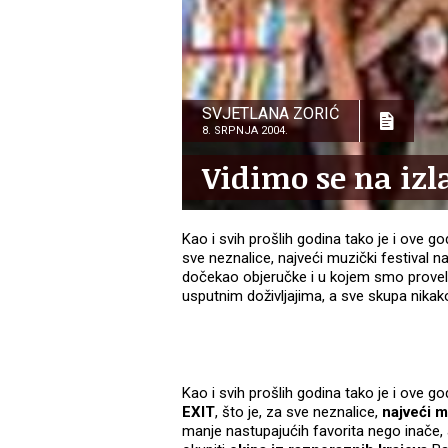
SVJETLANA ZORIĆ
8. SRPNJA 2004.
Vidimo se na izl
Kao i svih prošlih godina tako je i ove g
sve neznalice, najveći muzički festival 
dočekao objeručke i u kojem smo proveli
usputnim doživljajima, a sve skupa nikak
Kao i svih prošlih godina tako je i ove g
EXIT
, što je, za sve neznalice,
najveći m
manje nastupajućih favorita nego inače, 