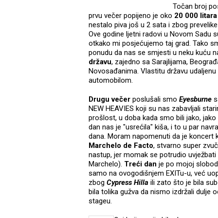
Točan broj posj
prvu večer popijeno je oko
20 000 litara
nestalo piva još u 2 sata i zbog preveli
Ove godine ljetni radovi u Novom Sadu su
otkako mi posjećujemo taj grad. Tako smo 
ponudu da nas se smjesti u neku kuću 
državu
, zajedno sa Sarajlijama, Beograđ
Novosađanima. Vlastitu državu udaljenu
automobilom.
Drugu
večer
poslušali smo
Eyesburne
s
NEW HEAVIES koji su nas zabavljali star
prošlost, u doba kada smo bili jako, jako m
dan nas je "usrećila" kiša, i to u par navr
dana. Moram napomenuti da je koncert k
Marchelo de Facto
, stvarno super zvuč
nastup, jer momak se potrudio uvježbati
Marchelo).
Treći dan
je po mojoj slobodn
samo na ovogodišnjem EXITu-u, već uopće,
zbog
Cypress Hilla
ili zato što je bila su
bila tolika gužva da nismo izdržali dulje
stageu.