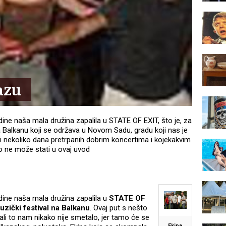
azu
odine naša mala družina zapalila u STATE OF EXIT, što je, za
na Balkanu koji se održava u Novom Sadu, gradu koji nas je
 nekoliko dana pretrpanih dobrim koncertima i kojekakvim
o ne može stati u ovaj uvod
odine naša mala družina zapalila u
STATE OF
uzički festival na Balkanu
. Ovaj put s nešto
ali to nam nikako nije smetalo, jer tamo će se
Ekipa