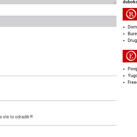
duboko
R
Doma
Bure
Druga
E
Povij
Yugo
Free
ste to odradili !!!