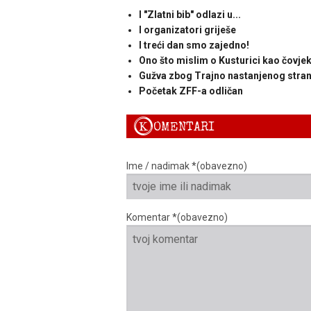
I "Zlatni bib" odlazi u...
I organizatori griješe
I treći dan smo zajedno!
Ono što mislim o Kusturici kao čovjek
Gužva zbog Trajno nastanjenog stran
Početak ZFF-a odličan
K
OMENTARI
Ime / nadimak *(obavezno)
Komentar *(obavezno)