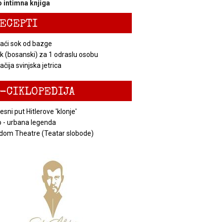
 intimna knjiga
ECEPTI
ći sok od bazge
k (bosanski) za 1 odraslu osobu
čija svinjska jetrica
-CIKLOPEDIJA
esni put Hitlerove 'klonje'
 - urbana legenda
dom Theatre (Teatar slobode)