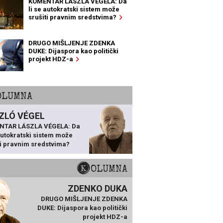
KOMENTAR LÁSZLA VÉGELA: Da
li se autokratski sistem može
srušiti pravnim sredstvima?
DRUGO MIŠLJENJE ZDENKA
DUKE: Dijaspora kao politički
projekt HDZ-a
KOLUMNA
ZLÓ VÉGEL
NTAR LÁSZLA VÉGELA: Da
 autokratski sistem može
ti pravnim sredstvima?
KOLUMNA
ZDENKO DUKA
DRUGO MIŠLJENJE ZDENKA
DUKE: Dijaspora kao politički
projekt HDZ-a