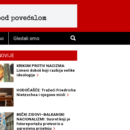
mo
Gledali smo
NOVIJE
KRIKOM PROTIV NACIZMA:
Limeni doboš koji razbija velike
ideologije
HODOČAŠĆE: Tražeći Friedricha
Nietzschea i njegove misli
BEČKI ZIDOVI–BALKANSKI
NACIONALIZMI: Susret koji je
fotoreportažu pretvorio u
agresivnu prijetnju