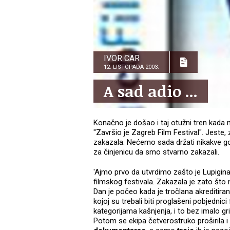
IVOR CAR
12. LISTOPADA 2003.
A sad adio ...
Konačno je došao i taj otužni tren kada 
"Završio je Zagreb Film Festival". Jeste,
zakazala. Nećemo sada držati nikakve go
za činjenicu da smo stvarno zakazali.
'Ajmo prvo da utvrdimo zašto je Lupigina 
filmskog festivala. Zakazala je zato št
Dan je počeo kada je tročlana akreditira
kojoj su trebali biti proglašeni pobjednic
kategorijama kašnjenja, i to bez imalo gr
Potom se ekipa četverostruko proširila i o