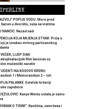
IPERLINK
AZVOJ“ POPIJE VODU: More pred
 bazen u dvorištu, suša na vratima
 IVANČIĆ: Nazad naši
ENCIJA KOJA MIJENJA STVAR: Priča o
koji je izvukao mrtvog partizanskog
danta
 VEČER, LIJEP DAN:
ksploatacijski film lansiran uz
ični mučenički narativ
TUDENTI NA KOSOVO KRENU:
ndum 1 i Memorandum 2 – isti
FIJA PALANKE: Estetski kriteriji
nske zajednice
DEŽULOVIĆ: Kanye Westu ostala je samo
ka
ROMAN O TIŠINI“: Kaotična, zamršena i