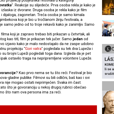
ilo projekciji pobjednika festivala u kategoriji
ovratka
". Reakcije su slijedeće. Prva osoba rekla je kako je
 izlaska iz dvorane. Druga osoba je rekla kako je film
ja i dijaloga, zagonetan. Treća osoba je samo kimala
agimbekova koji je bio u tročlanom žiriju festivala, a
je samo jedno od to troje rekavši kako je zanimljiv. Samo
 filma koji je zapravo trebao biti prikazan u četvrtak, ali
og kao titl, film je prikazan tek jučer. Samo
jedan
od
jivo izjavio kako je malo nedostajalo da ne zaspe udobno
atnu projekciju "
Gori vatra
" pogledala su tek dva Lupeža i
to su brojni Lupeži pogledali toga dana. Izgleda da je pet
pak ostavilo traga na nepripremljene volontere Lupeže.
LÁS
KOME
li se
vorancije
? Kao prvo nema se tu što reći. Festival je bio
sruši
va-gladne publike. Filmovi su bili odlični, baš kao i svi
ora nije mogao ostati neprimjećen. Svaka im čast.
ato što je govoranciju u nekoj drugoj rubrici obećao
jmo što nam ova persona ima za reći.