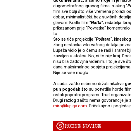
dokumentarac
, a samo
troje
ih je nazoč
dugometražnog igranog filma, ruskog "
P
film sve bolji što više vremena prolazi od
dobar, minimalistički, bez suvišnih detal
glavom. Kratki film "
Nafta
", redatelja Ibr
prikazanom prije "Povratka" komentiralo 
to.
Što se tiče projekcije "
Poštara
", kineskog
zbog nestanka vrlo važnog detalja poznat
Lupeža vidio je o čemu se radi i sramežl
zavaljen u stolicu. No, ni to nije kraj. Dod
nisu bila zadovljna viđenim. I to je sve š
dana maksimalnog posjeta projekcijama i
Nije se više moglo.
A sada, zašto nećemo držati nikakve
go
pun pogodak
što su potvrdile horde filmo
ostali popratni programi. Trud organizat
Drugi razlog zašto nema govorancije je z
miro@lupiga.com
. Pričekajmo i pogleda
S
RODNE NOVICE