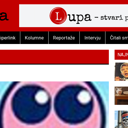
iperlink
Kolumne
Reportaže
Intervju
Čitali s
NAJ