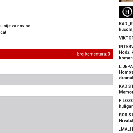
H
KAD „R
u nije za novine
kućom,
ca!
VIKTOR
INTERV
Hodži 
broj komentara:
3
koman
LIJEPA
Homose
dramat
KAD S
Memora
FILOZO
huliga
BORIS 
Hrvats
„MALI 