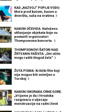
KAD „RAZVOJ“ POPIJE VODU:
More pred kućom, bazen u
dvorištu, suša na vratima
NAKON OČEVIDA: Naloženo
uklanjanje objekata koje su
postavili organizatori
Thompsonova koncerta
THOMPSONOVI ŠATORI NAD
ŽRTVAMA FAŠISTA: „Oni očito
mogu raditi štogod žele“
ŽUTA PISMA: Kritički film koji
nije mogao biti snimljen u
Turskoj
NAKON ISKORAKA CRNE GORE:
„Vrijeme je da i Hrvatska
razgovara o utjecaju
menstruacije na radni život
žena“