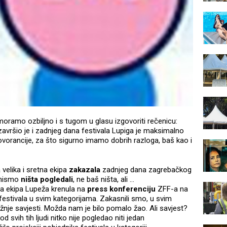
moramo ozbiljno i s tugom u glasu izgovoriti rečenicu:
 završio je i zadnjeg dana festivala Lupiga je maksimalno
vorancije, za što sigurno imamo dobrih razloga, baš kao i
velika i sretna ekipa
zakazala
zadnjeg dana zagrebačkog
o nismo
ništa pogledali
, ne baš ništa, ali …
na ekipa Lupeža krenula na
press konferenciju
ZFF-a na
i festivala u svim kategorijama. Zakasnili smo, u svim
ižnje savjesti. Možda nam je bilo pomalo žao. Ali savjest?
d svih tih ljudi nitko nije pogledao niti jedan