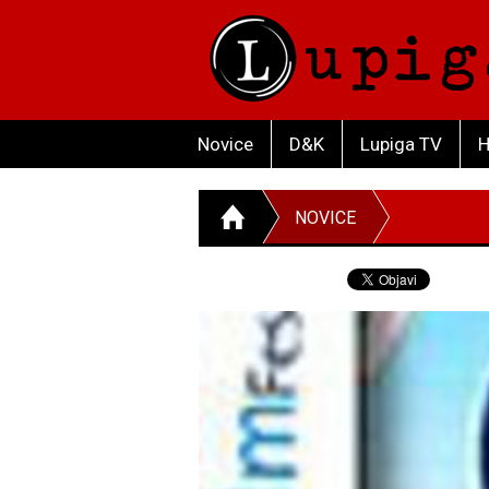
Novice
D&K
Lupiga TV
H
NOVICE