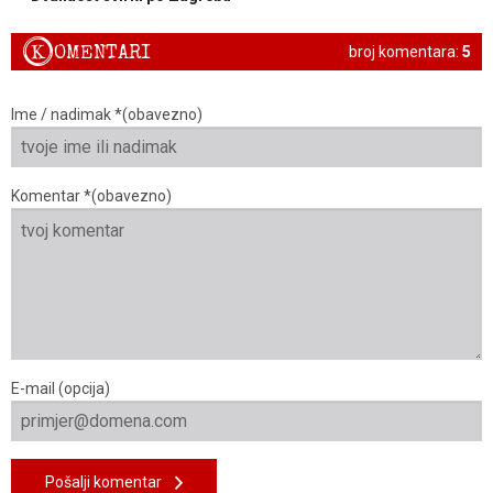
K
OMENTARI
broj komentara:
5
Ime / nadimak *(obavezno)
Komentar *(obavezno)
E-mail (opcija)
Pošalji komentar