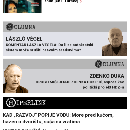
snimljen u Turskoj
KOLUMNA
LÁSZLÓ VÉGEL
KOMENTAR LÁSZLA VÉGELA: Da li se autokratski
sistem može srušiti pravnim sredstvima?
KOLUMNA
ZDENKO DUKA
DRUGO MIŠLJENJE ZDENKA DUKE: Dijaspora kao
politički projekt HDZ-a
H
IPERLINK
KAD „RAZVOJ“ POPIJE VODU: More pred kućom,
bazen u dvorištu, suša na vratima