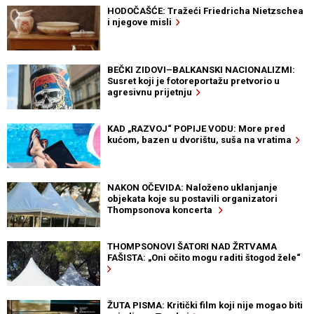
HODOČAŠĆE: Tražeći Friedricha Nietzschea
i njegove misli
BEČKI ZIDOVI–BALKANSKI NACIONALIZMI:
Susret koji je fotoreportažu pretvorio u
agresivnu prijetnju
KAD „RAZVOJ“ POPIJE VODU: More pred
kućom, bazen u dvorištu, suša na vratima
NAKON OČEVIDA: Naloženo uklanjanje
objekata koje su postavili organizatori
Thompsonova koncerta
THOMPSONOVI ŠATORI NAD ŽRTVAMA
FAŠISTA: „Oni očito mogu raditi štogod žele“
ŽUTA PISMA: Kritički film koji nije mogao biti