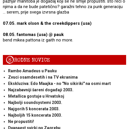
pažnja! manitoba je događaj koji se ne smije propustiti. što reći o
njima a da ne bude patetično? garažni tehno za punk generaciju
... serem, prije svega izvrsna glazba
07.05. mark olson & the creekdippers (usa)
08.05. fantomas (usa) @ pauk
bend mikea pattona iz gaith no more.
S
RODNE NOVICE
Rambo Amadeus u Pauku
Zvuci osamdesetih i na TV ekranima
Ekskluziva: Edo Maajka - no "No sikiriki" na osmi mart
Najzabavniji šareni događaji 2003.
Metallica gostuje u Hrvatskoj
Najbolji soundsystemi 2003.
Najgorih 5 koncerata 2003.
Najboljih 15 koncerata 2003.
Ne propustiti!
Dvanaest svirki po Zagrebu