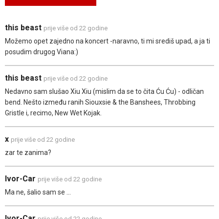
this beast
prije više od 22 godine
Možemo opet zajedno na koncert -naravno, ti mi središ upad, a ja ti
posudim drugog Viana:)
this beast
prije više od 22 godine
Nedavno sam slušao Xiu Xiu (mislim da se to čita Ću Ću) - odličan
bend. Nešto između ranih Siouxsie & the Banshees, Throbbing
Gristle i, recimo, New Wet Kojak.
x
prije više od 22 godine
zar te zanima?
Ivor-Car
prije više od 22 godine
Ma ne, šalio sam se ...
Ivor-Car
prije više od 22 godine