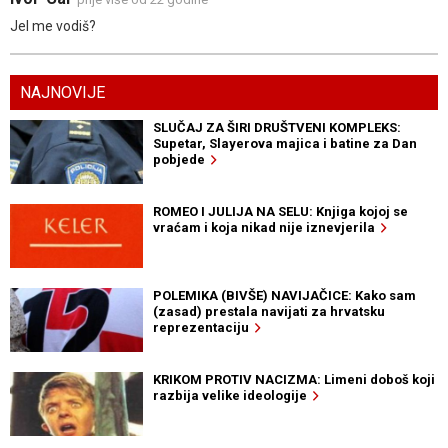
Jel me vodiš?
NAJNOVIJE
SLUČAJ ZA ŠIRI DRUŠTVENI KOMPLEKS:
Supetar, Slayerova majica i batine za Dan
pobjede
ROMEO I JULIJA NA SELU: Knjiga kojoj se
vraćam i koja nikad nije iznevjerila
POLEMIKA (BIVŠE) NAVIJAČICE: Kako sam
(zasad) prestala navijati za hrvatsku
reprezentaciju
KRIKOM PROTIV NACIZMA: Limeni doboš koji
razbija velike ideologije