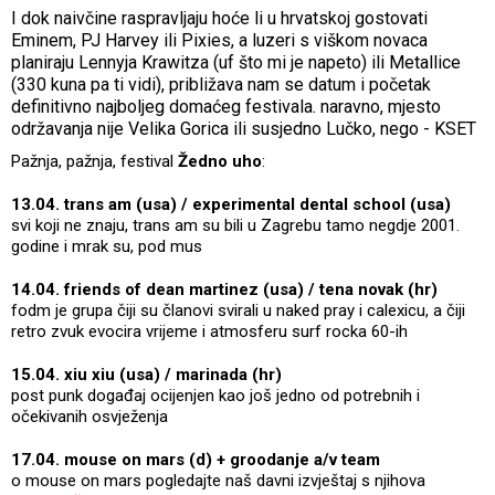
I dok naivčine raspravljaju hoće li u hrvatskoj gostovati
Eminem, PJ Harvey ili Pixies, a luzeri s viškom novaca
planiraju Lennyja Krawitza (uf što mi je napeto) ili Metallice
(330 kuna pa ti vidi), približava nam se datum i početak
definitivno najboljeg domaćeg festivala. naravno, mjesto
održavanja nije Velika Gorica ili susjedno Lučko, nego - KSET
Pažnja, pažnja, festival
Žedno uho
:
13.04. trans am (usa) / experimental dental school (usa)
svi koji ne znaju, trans am su bili u Zagrebu tamo negdje 2001.
godine i mrak su, pod mus
14.04. friends of dean martinez (usa) / tena novak (hr)
fodm je grupa čiji su članovi svirali u naked pray i calexicu, a čiji
retro zvuk evocira vrijeme i atmosferu surf rocka 60-ih
15.04. xiu xiu (usa) / marinada (hr)
post punk događaj ocijenjen kao još jedno od potrebnih i
očekivanih osvježenja
17.04. mouse on mars (d) + groodanje a/v team
o mouse on mars pogledajte naš davni izvještaj s njihova