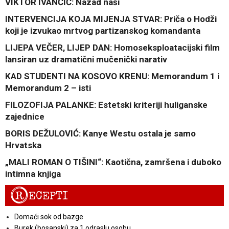
VIKTOR IVANČIĆ: Nazad naši
INTERVENCIJA KOJA MIJENJA STVAR: Priča o Hodži
koji je izvukao mrtvog partizanskog komandanta
LIJEPA VEČER, LIJEP DAN: Homoseksploatacijski film
lansiran uz dramatični mučenički narativ
KAD STUDENTI NA KOSOVO KRENU: Memorandum 1 i
Memorandum 2 – isti
FILOZOFIJA PALANKE: Estetski kriteriji huliganske
zajednice
BORIS DEŽULOVIĆ: Kanye Westu ostala je samo
Hrvatska
„MALI ROMAN O TIŠINI“: Kaotična, zamršena i duboko
intimna knjiga
R
ECEPTI
Domaći sok od bazge
Burek (bosanski) za 1 odraslu osobu