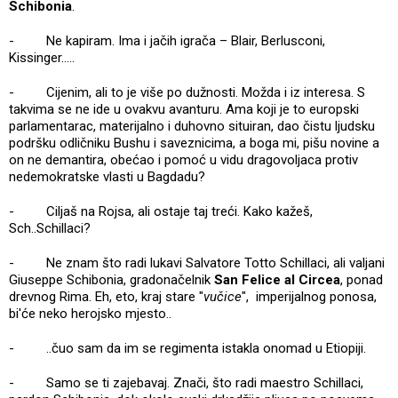
Schibonia
.
- Ne kapiram. Ima i jačih igrača – Blair, Berlusconi,
Kissinger.....
- Cijenim, ali to je više po dužnosti. Možda i iz interesa. S
takvima se ne ide u ovakvu avanturu. Ama koji je to europski
parlamentarac, materijalno i duhovno situiran, dao čistu ljudsku
podršku odličniku Bushu i saveznicima, a boga mi, pišu novine a
on ne demantira, obećao i pomoć u vidu dragovoljaca protiv
nedemokratske vlasti u Bagdadu?
- Ciljaš na Rojsa, ali ostaje taj treći. Kako kažeš,
Sch..Schillaci?
- Ne znam što radi lukavi Salvatore Totto Schillaci, ali valjani
Giuseppe Schibonia, gradonačelnik
San Felice al Circea
, ponad
drevnog Rima. Eh, eto, kraj stare "
vučice
", imperijalnog ponosa,
bi'će neko herojsko mjesto..
- ..čuo sam da im se regimenta istakla onomad u Etiopiji.
- Samo se ti zajebavaj. Znači, što radi maestro Schillaci,