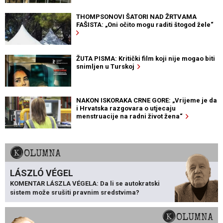
THOMPSONOVI ŠATORI NAD ŽRTVAMA
FAŠISTA: „Oni očito mogu raditi štogod žele“
ŽUTA PISMA: Kritički film koji nije mogao biti
snimljen u Turskoj
NAKON ISKORAKA CRNE GORE: „Vrijeme je da
i Hrvatska razgovara o utjecaju
menstruacije na radni život žena“
KOLUMNA
LÁSZLÓ VÉGEL
KOMENTAR LÁSZLA VÉGELA: Da li se autokratski
sistem može srušiti pravnim sredstvima?
KOLUMNA