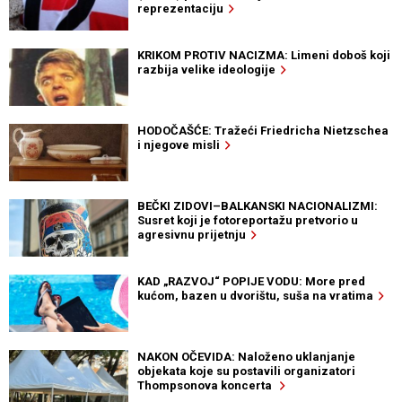
reprezentaciju
KRIKOM PROTIV NACIZMA: Limeni doboš koji
razbija velike ideologije
HODOČAŠĆE: Tražeći Friedricha Nietzschea
i njegove misli
BEČKI ZIDOVI–BALKANSKI NACIONALIZMI:
Susret koji je fotoreportažu pretvorio u
agresivnu prijetnju
KAD „RAZVOJ“ POPIJE VODU: More pred
kućom, bazen u dvorištu, suša na vratima
NAKON OČEVIDA: Naloženo uklanjanje
objekata koje su postavili organizatori
Thompsonova koncerta