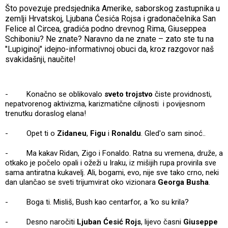
Što povezuje predsjednika Amerike, saborskog zastupnika u
zemlji Hrvatskoj, Ljubana Ćesića Rojsa i gradonačelnika San
Felice al Circea, gradića podno drevnog Rima, Giuseppea
Schiboniu? Ne znate? Naravno da ne znate – zato ste tu na
"Lupiginoj" idejno-informativnoj obuci da, kroz razgovor naš
svakidašnji, naučite!
- Konačno se oblikovalo
sveto trojstvo
čiste providnosti,
nepatvorenog aktivizma, karizmatične ciljnosti i povijesnom
trenutku doraslog elana!
- Opet ti o
Zidaneu
,
Figu
i
Ronaldu
. Gled'o sam sinoć..
- Ma kakav Ridan, Zigo i Fonaldo. Ratna su vremena, druže, a
otkako je počelo opali i ožeži u Iraku, iz mišijih rupa provirila sve
sama antiratna kukavelj. Ali, bogami, evo, nije sve tako crno, neki
dan ulančao se sveti trijumvirat oko vizionara
Georga Busha
.
- Boga ti. Misliš, Bush kao centarfor, a 'ko su krila?
- Desno naročiti
Ljuban Ćesić Rojs
, lijevo časni
Giuseppe