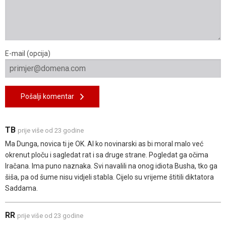
E-mail (opcija)
Pošalji komentar
TB
prije više od 23 godine
Ma Dunga, novica ti je OK. Al ko novinarski as bi moral malo već
okrenut ploču i sagledat rat i sa druge strane. Pogledat ga očima
Iračana. Ima puno naznaka. Svi navalili na onog idiota Busha, tko ga
šiša, pa od šume nisu vidjeli stabla. Cijelo su vrijeme štitili diktatora
Saddama.
RR
prije više od 23 godine