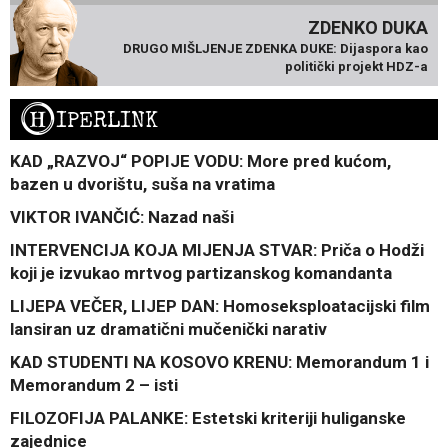
ZDENKO DUKA
DRUGO MIŠLJENJE ZDENKA DUKE: Dijaspora kao
politički projekt HDZ-a
H
IPERLINK
KAD „RAZVOJ“ POPIJE VODU: More pred kućom,
bazen u dvorištu, suša na vratima
VIKTOR IVANČIĆ: Nazad naši
INTERVENCIJA KOJA MIJENJA STVAR: Priča o Hodži
koji je izvukao mrtvog partizanskog komandanta
LIJEPA VEČER, LIJEP DAN: Homoseksploatacijski film
lansiran uz dramatični mučenički narativ
KAD STUDENTI NA KOSOVO KRENU: Memorandum 1 i
Memorandum 2 – isti
FILOZOFIJA PALANKE: Estetski kriteriji huliganske
zajednice