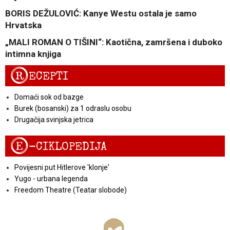
BORIS DEŽULOVIĆ: Kanye Westu ostala je samo
Hrvatska
„MALI ROMAN O TIŠINI“: Kaotična, zamršena i duboko
intimna knjiga
R
ECEPTI
Domaći sok od bazge
Burek (bosanski) za 1 odraslu osobu
Drugačija svinjska jetrica
E
-CIKLOPEDIJA
Povijesni put Hitlerove 'klonje'
Yugo - urbana legenda
Freedom Theatre (Teatar slobode)