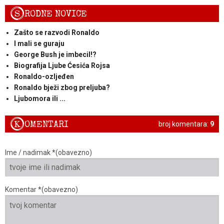
S
RODNE NOVICE
Zašto se razvodi Ronaldo
I mali se guraju
George Bush je imbecil!?
Biografija Ljube Ćesića Rojsa
Ronaldo-ozljeđen
Ronaldo bježi zbog preljuba?
Ljubomora ili ...
K
OMENTARI
broj komentara:
9
Ime / nadimak *(obavezno)
Komentar *(obavezno)