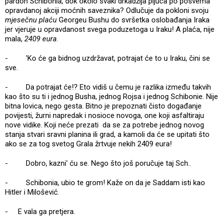
pardon Schibonia, dok okolo svaki drkadžija pljuca po posvema
opravdanoj akciji moćnih saveznika? Odlučuje da pokloni svoju
mjesečnu plaću
Georgeu Bushu do svršetka oslobađanja Iraka
jer vjeruje u opravdanost svega poduzetoga u Iraku! A plaća, nije
mala,
2409 eura
.
- 'Ko će ga bidnog uzdržavat, potrajat će to u Iraku, čini se
sve.
- Da potrajat će!? Eto vidiš u čemu je razlika između takvih
kao što su ti i jednog Busha, jednog Rojsa i jednog Schibonie. Nije
bitna lovica, nego gesta. Bitno je prepoznati čisto događanje
povijesti, žurni napredak i nosioce novoga, one koji asfaltiraju
nove vidike. Koji neće prezati da se za potrebe jednog novog
stanja stvari sravni planina ili grad, a kamoli da će se upitati što
ako se za tog svetog Grala žrtvuje nekih 2409 eura!
- Dobro, kazni' ću se. Nego što još poručuje taj Sch..
- Schibonia, ubio te grom! Kaže on da je Saddam isti kao
Hitler i Milošević.
- E vala ga pretjera.