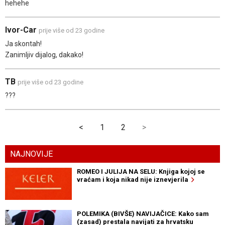
hehehe
Ivor-Car
prije više od 23 godine
Ja skontah!
Zanimljiv dijalog, dakako!
TB
prije više od 23 godine
???
<
1
2
>
NAJNOVIJE
ROMEO I JULIJA NA SELU: Knjiga kojoj se
vraćam i koja nikad nije iznevjerila
POLEMIKA (BIVŠE) NAVIJAČICE: Kako sam
(zasad) prestala navijati za hrvatsku