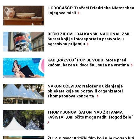
HODOČAŠĆE: Tražeći Friedricha Nietzschea
i njegove misli
BEČKI ZIDOVI–BALKANSKI NACIONALIZMI:
Susret koji je fotoreportažu pretvorio u
agresivnu prijetnju
KAD „RAZVOJ“ POPIJE VODU: More pred
kućom, bazen u dvorištu, suša na vratima
NAKON OČEVIDA: Naloženo uklanjanje
objekata koje su postavili organizatori
Thompsonova koncerta
THOMPSONOVI ŠATORI NAD ŽRTVAMA
FAŠISTA: „Oni očito mogu raditi štogod žele“
ŽUTA PISMA: Kritički film koji nije mogao biti