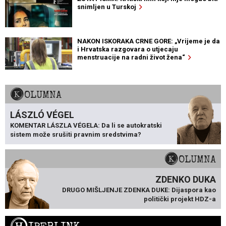
snimljen u Turskoj
NAKON ISKORAKA CRNE GORE: „Vrijeme je da
i Hrvatska razgovara o utjecaju
menstruacije na radni život žena“
KOLUMNA
LÁSZLÓ VÉGEL
KOMENTAR LÁSZLA VÉGELA: Da li se autokratski
sistem može srušiti pravnim sredstvima?
KOLUMNA
ZDENKO DUKA
DRUGO MIŠLJENJE ZDENKA DUKE: Dijaspora kao
politički projekt HDZ-a