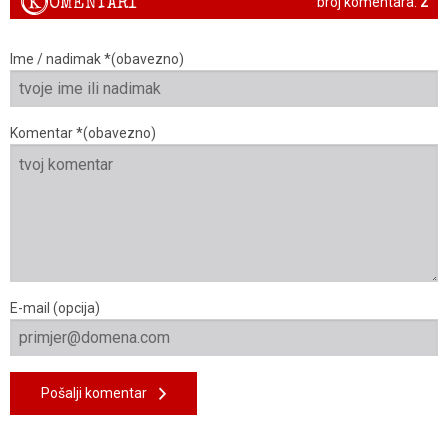
K
OMENTARI
broj komentara:
2
Ime / nadimak *(obavezno)
Komentar *(obavezno)
E-mail (opcija)
Pošalji komentar