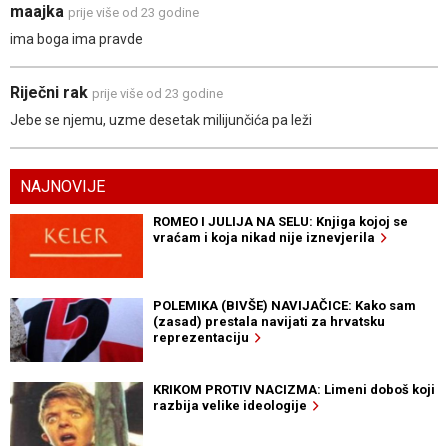
maajka
prije više od 23 godine
ima boga ima pravde
Riječni rak
prije više od 23 godine
Jebe se njemu, uzme desetak milijunčića pa leži
NAJNOVIJE
ROMEO I JULIJA NA SELU: Knjiga kojoj se
vraćam i koja nikad nije iznevjerila
POLEMIKA (BIVŠE) NAVIJAČICE: Kako sam
(zasad) prestala navijati za hrvatsku
reprezentaciju
KRIKOM PROTIV NACIZMA: Limeni doboš koji
razbija velike ideologije