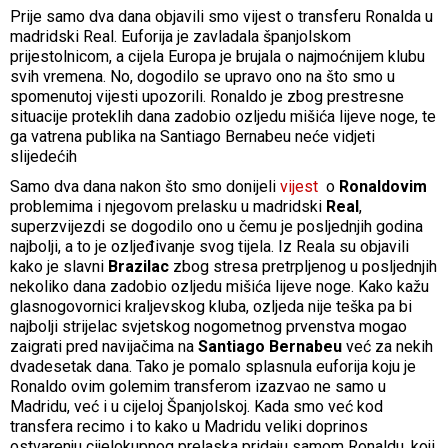
Prije samo dva dana objavili smo vijest o transferu Ronalda u
madridski Real. Euforija je zavladala španjolskom
prijestolnicom, a cijela Europa je brujala o najmoćnijem klubu
svih vremena. No, dogodilo se upravo ono na što smo u
spomenutoj vijesti upozorili. Ronaldo je zbog prestresne
situacije proteklih dana zadobio ozljedu mišića lijeve noge, te
ga vatrena publika na Santiago Bernabeu neće vidjeti
slijedećih
Samo dva dana nakon što smo donijeli
vijest
o
Ronaldovim
problemima i njegovom prelasku u madridski
Real
,
superzvijezdi se dogodilo ono u čemu je posljednjih godina
najbolji, a to je ozljeđivanje svog tijela. Iz Reala su objavili
kako je slavni
Brazilac
zbog stresa pretrpljenog u posljednjih
nekoliko dana zadobio ozljedu mišića lijeve noge. Kako kažu
glasnogovornici kraljevskog kluba, ozljeda nije teška pa bi
najbolji strijelac svjetskog nogometnog prvenstva mogao
zaigrati pred navijačima na
Santiago Bernabeu
već za nekih
dvadesetak dana. Tako je pomalo splasnula euforija koju je
Ronaldo ovim golemim transferom izazvao ne samo u
Madridu, već i u cijeloj Španjolskoj. Kada smo već kod
transfera recimo i to kako u Madridu veliki doprinos
ostvarenju cijelokupnog prelaska pridaju samom Ronaldu, koji