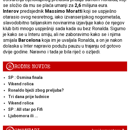
se složio da mu se plaća umanji za
2,6
milijuna eura.
Interov
predsjednik
Massimo Moratti
koji se uspješno
otarasio ovog nesretnog, iako izvanserijskog nogometaša,
slavodobitno talijanskim novinarima izjavljuje kako će njegov
klub biti mnogo uspješniji sada kada su bez Ronalda. Sigurno
je kako se u Interu smiju, ali ne zaboravimo kako se i njima
smijala
Barcelona
koja im je uvaljala Ronalda, a on je nakon
dolaska u Inter napravio podužu pauzu u trajanju od gotovo
dvije godine. Naravno i tada je bila riječ o ozljedi.
S
RODNE NOVICE
SP : Osmina finala
Vikend rolica
Ronaldo bježi zbog preljuba?
Tri dana prije ludnice
Vikend rolica
SP : All star po Fifi
Ljubomora ili ...