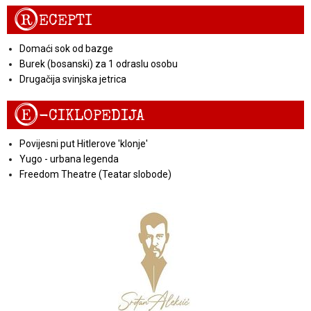
R
ECEPTI
Domaći sok od bazge
Burek (bosanski) za 1 odraslu osobu
Drugačija svinjska jetrica
E
-CIKLOPEDIJA
Povijesni put Hitlerove 'klonje'
Yugo - urbana legenda
Freedom Theatre (Teatar slobode)