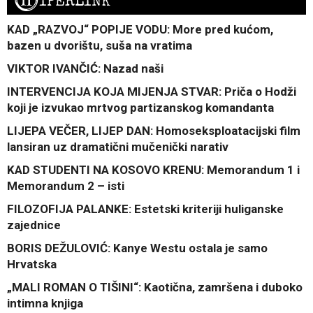
H
IPERLINK
KAD „RAZVOJ“ POPIJE VODU: More pred kućom,
bazen u dvorištu, suša na vratima
VIKTOR IVANČIĆ: Nazad naši
INTERVENCIJA KOJA MIJENJA STVAR: Priča o Hodži
koji je izvukao mrtvog partizanskog komandanta
LIJEPA VEČER, LIJEP DAN: Homoseksploatacijski film
lansiran uz dramatični mučenički narativ
KAD STUDENTI NA KOSOVO KRENU: Memorandum 1 i
Memorandum 2 – isti
FILOZOFIJA PALANKE: Estetski kriteriji huliganske
zajednice
BORIS DEŽULOVIĆ: Kanye Westu ostala je samo
Hrvatska
„MALI ROMAN O TIŠINI“: Kaotična, zamršena i duboko
intimna knjiga