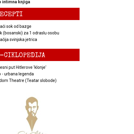
 intimna knjiga
ECEPTI
ći sok od bazge
k (bosanski) za 1 odraslu osobu
čija svinjska jetrica
-CIKLOPEDIJA
esni put Hitlerove 'klonje'
 - urbana legenda
dom Theatre (Teatar slobode)