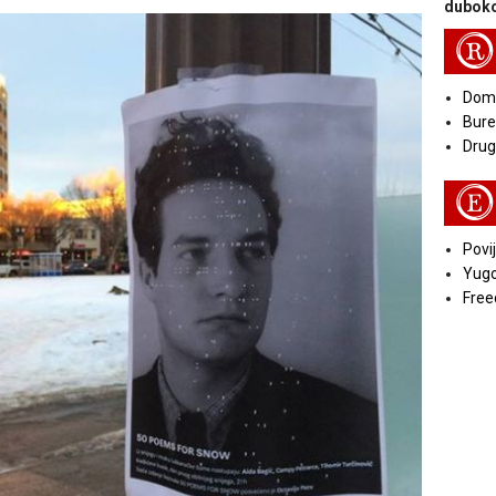
duboko
R
Doma
Bure
Druga
E
Povij
Yugo
Free