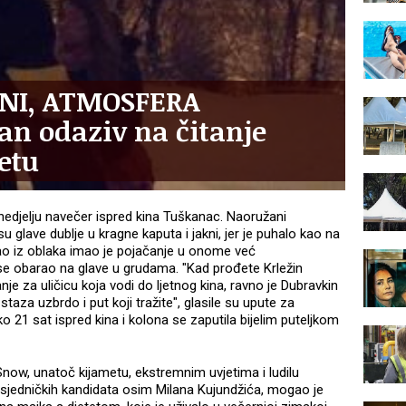
NI, ATMOSFERA
an odaziv na čitanje
etu
 nedjelju navečer ispred kina Tuškanac. Naoružani
u glave dublje u kragne kaputa i jakni, jer je puhalo kao na
ao iz oblaka imao je pojačanje u onome već
se obarao na glave u grudama. "Kad prođete Krležin
tanje za uličicu koja vodi do ljetnog kina, ravno je Dubravkin
staza uzbrdo i put koji tražite", glasile su upute za
oko 21 sat ispred kina i kolona se zaputila bijelim puteljkom
Snow, unatoč kijametu, ekstremnim uvjetima i ludilu
dsjedničkih kandidata osim Milana Kujundžića, mogao je