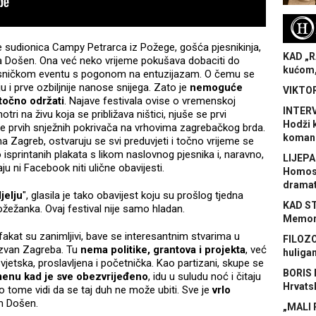
H
 se sudionica Campy Petrarca iz Požege, gošća pjesnikinja,
KAD „R
a Došen. Ona već neko vrijeme pokušava dobaciti do
kućom,
esničkom eventu s pogonom na entuzijazam. O čemu se
 i prve ozbiljnije nanose snijega. Zato je
nemoguće
VIKTOR
 točno održati
. Najave festivala ovise o vremenskoj
INTERV
otri na živu koja se približava ništici, njuše se prvi
Hodži 
tke prvih snježnih pokrivača na vrhovima zagrebačkog brda.
koman
na Zagreb, ostvaruju se svi preduvjeti i točno vrijeme se
 isprintanih plakata s likom naslovnog pjesnika i, naravno,
LIJEPA
u ni Facebook niti ulične obavijesti.
Homose
dramat
jelju
", glasila je tako obavijest koju su prošlog tjedna
KAD S
Požežanka. Ovaj festival nije samo hladan.
Memora
e, fakat su zanimljivi, bave se interesantnim stvarima u
FILOZO
 izvan Zagreba. Tu
nema politike, grantova i projekta
, već
huliga
etska, proslavljena i početnička. Kao partizani, skupe se
BORIS 
enu kad je sve obezvrijeđeno
, idu u suludu noć i čitaju
Hrvats
o tome vidi da se taj duh ne može ubiti. Sve je
vrlo
m Došen.
„MALI 