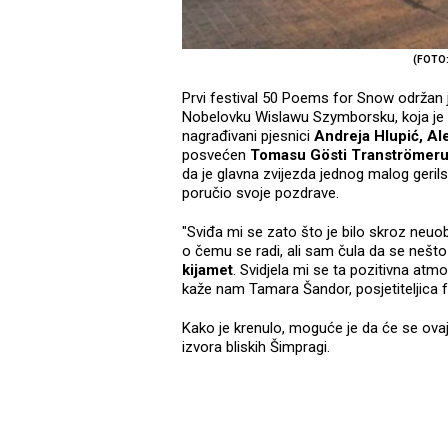
(FOTO
Prvi festival 50 Poems for Snow održan je
Nobelovku Wislawu Szymborsku, koja je p
nagrađivani pjesnici
Andreja Hlupić, Al
posvećen
Tomasu Gösti Tranströmer
da je glavna zvijezda jednog malog gerils
poručio svoje pozdrave.
"Sviđa mi se zato što je bilo skroz neuob
o čemu se radi, ali sam čula da se nešt
kijamet
. Svidjela mi se ta pozitivna atmo
kaže nam Tamara Šandor, posjetiteljica fes
Kako je krenulo, moguće je da će se ovaj
izvora bliskih Šimpragi.