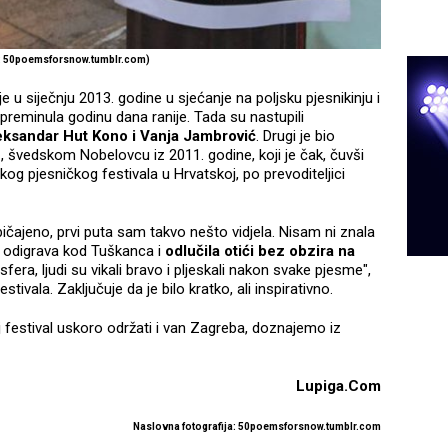
:
50poemsforsnow.tumblr.com)
 u siječnju 2013. godine u sjećanje na poljsku pjesnikinju i
reminula godinu dana ranije. Tada su nastupili
eksandar Hut Kono i Vanja Jambrović
. Drugi je bio
u
, švedskom Nobelovcu iz 2011. godine, koji je čak, čuvši
kog pjesničkog festivala u Hrvatskoj, po prevoditeljici
ičajeno, prvi puta sam takvo nešto vidjela. Nisam ni znala
o odigrava kod Tuškanca i
odlučila otići bez obzira na
sfera, ljudi su vikali bravo i pljeskali nakon svake pjesme",
tivala. Zaključuje da je bilo kratko, ali inspirativno.
 festival uskoro održati i van Zagreba, doznajemo iz
Lupiga.Com
Naslovna fotografija: 50poemsforsnow.tumblr.com