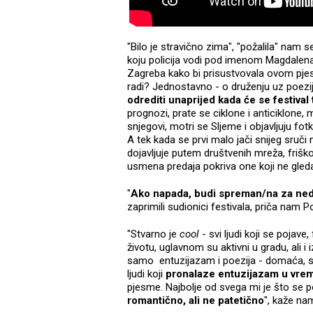
"Bilo je stravično zima", "požalila" nam
koju policija vodi pod imenom Magdalen
Zagreba kako bi prisustvovala ovom pj
radi? Jednostavno - o druženju uz poeziju
odrediti unaprijed kada će se festival
prognozi, prate se ciklone i anticiklone, m
snjegovi, motri se Sljeme i objavljuju fo
A tek kada se prvi malo jači snijeg sruči 
dojavljuje putem društvenih mreža, friško
usmena predaja pokriva one koji ne gledaj
"
Ako napada, budi spreman/na za ned
zaprimili sudionici festivala, priča nam 
"Stvarno je
cool
- svi ljudi koji se pojav
životu, uglavnom su aktivni u gradu, ali i
samo entuzijazam i poezija - domaća, svj
ljudi koji
pronalaze entuzijazam u vrem
pjesme. Najbolje od svega mi je što se p
romantično, ali ne patetično
", kaže na