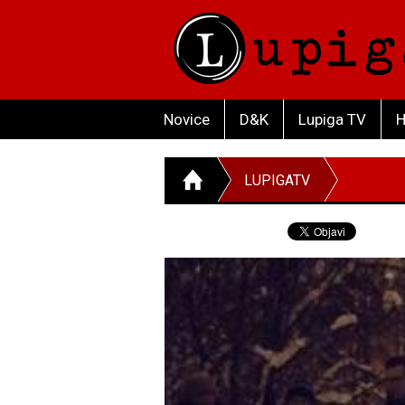
Novice
D&K
Lupiga TV
H
LUPIGATV