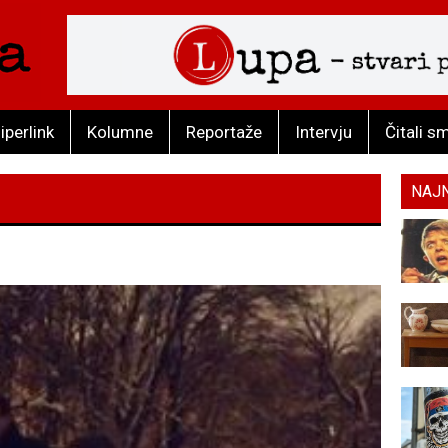
iperlink
Kolumne
Reportaže
Intervju
Čitali s
NAJ