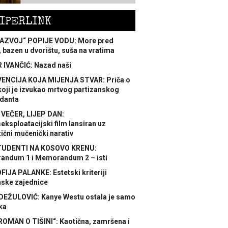
IPERLINK
AZVOJ“ POPIJE VODU: More pred
 bazen u dvorištu, suša na vratima
 IVANČIĆ: Nazad naši
ENCIJA KOJA MIJENJA STVAR: Priča o
koji je izvukao mrtvog partizanskog
danta
 VEČER, LIJEP DAN:
ksploatacijski film lansiran uz
ični mučenički narativ
TUDENTI NA KOSOVO KRENU:
ndum 1 i Memorandum 2 – isti
FIJA PALANKE: Estetski kriteriji
nske zajednice
DEŽULOVIĆ: Kanye Westu ostala je samo
ka
ROMAN O TIŠINI“: Kaotična, zamršena i