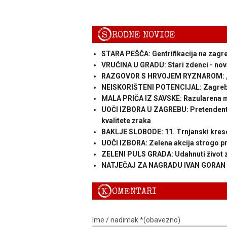
S
RODNE NOVICE
STARA PEŠČA: Gentrifikacija na zagre
VRUĆINA U GRADU: Stari zdenci - nov
RAZGOVOR S HRVOJEM RYZNAROM: „Ko
NEISKORIŠTENI POTENCIJAL: Zagreb lež
MALA PRIČA IZ SAVSKE: Razularena ma
UOČI IZBORA U ZAGREBU: Pretendenti
kvalitete zraka
BAKLJE SLOBODE: 11. Trnjanski kres
UOČI IZBORA: Zelena akcija strogo 
ZELENI PULS GRADA: Udahnuti život 
NATJEČAJ ZA NAGRADU IVAN GORAN KO
K
OMENTARI
Ime / nadimak *(obavezno)