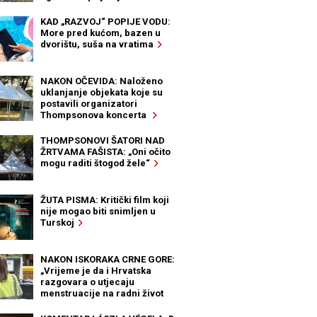
KAD „RAZVOJ“ POPIJE VODU:
More pred kućom, bazen u
dvorištu, suša na vratima
NAKON OČEVIDA: Naloženo
uklanjanje objekata koje su
postavili organizatori
Thompsonova koncerta
THOMPSONOVI ŠATORI NAD
ŽRTVAMA FAŠISTA: „Oni očito
mogu raditi štogod žele“
ŽUTA PISMA: Kritički film koji
nije mogao biti snimljen u
Turskoj
NAKON ISKORAKA CRNE GORE:
„Vrijeme je da i Hrvatska
razgovara o utjecaju
menstruacije na radni život
žena“