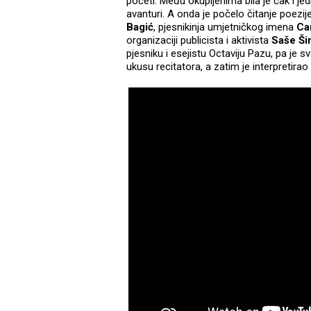
početi. Među okupljenima bila je čak i je
avanturi. A onda je počelo čitanje poezi
Bagić
, pjesnikinja umjetničkog imena
Ca
organizaciji publicista i aktivista
Saše Š
pjesniku i esejistu Octaviju Pazu, pa je s
ukusu recitatora, a zatim je interpretirao i