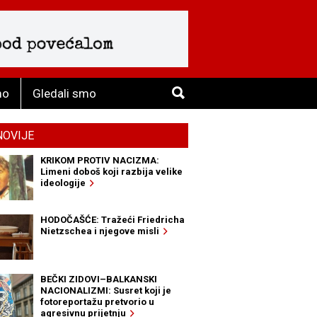
mo
Gledali smo
NOVIJE
KRIKOM PROTIV NACIZMA:
Limeni doboš koji razbija velike
ideologije
HODOČAŠĆE: Tražeći Friedricha
Nietzschea i njegove misli
BEČKI ZIDOVI–BALKANSKI
NACIONALIZMI: Susret koji je
fotoreportažu pretvorio u
agresivnu prijetnju