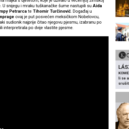
dna majka s djetetom, koje je uživalo u večernjoj zimskoj
je. U snijegu i mraku tuškanačke šume nastupili su
Aida
mpy Petrarca
te
Tihomir Turčinović
. Događaj u
imprage
ovaj je put posvećen meksičkom Nobelovcu,
vaki sudionik najprije čitao njegovu pjesmu, izabranu po
li interpretirala po dvije vlastite pjesme.
LÁS
KOME
li se
sruši