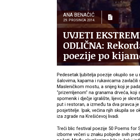
ANA BENAČIĆ
29. PROSINCA 2014.
UVJETI EKSTREM
ODLIČNA: Rekord
poezije po kijam
Pedesetak ljubitelja poezije okupilo se u
šalovima, kapama i rukavicama zavlačili s
Masleničkom mostu, a snijeg koji je pad
"prizemljenom" na granama drveća, koji 
spomenik i dječje igralište, lijevo je skre
put i restoran, a između ta dva pravca je 
posjetitelje. Ipak, većina njih skupila se 
iza zgrade na Krešićevoj livadi.
Treći blic festival poezije 50 Poems for 
izborne večeri u znaku pobjede svih pre