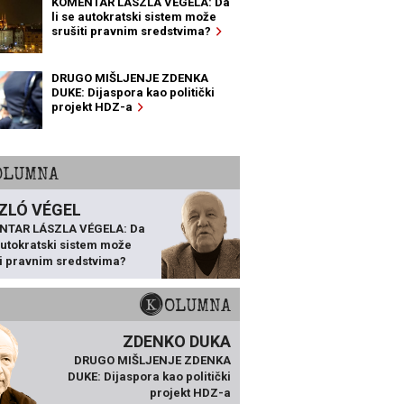
KOMENTAR LÁSZLA VÉGELA: Da
li se autokratski sistem može
srušiti pravnim sredstvima?
DRUGO MIŠLJENJE ZDENKA
DUKE: Dijaspora kao politički
projekt HDZ-a
KOLUMNA
ZLÓ VÉGEL
NTAR LÁSZLA VÉGELA: Da
 autokratski sistem može
ti pravnim sredstvima?
KOLUMNA
ZDENKO DUKA
DRUGO MIŠLJENJE ZDENKA
DUKE: Dijaspora kao politički
projekt HDZ-a