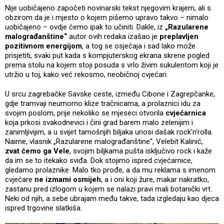
Nije uobičajeno započeti novinarski tekst njegovim krajem, ali s
obzirom da je i mjesto o kojem pišemo upravo takvo – nimalo
uobičajeno – ovdje ćemo ipak to učiniti. Dakle, iz
„Razularene
malograđanštine“
autor ovih redaka izašao je
preplavljen
pozitivnom energijom
, a tog se osjećaja i sad lako može
prisjetiti, svaki put kada s kompjuterskog ekrana skrene pogled
prema stolu na kojem stoji posuda s vrlo živim sukulentom koji je
utržio u toj, kako već rekosmo, neobičnoj cvjećari.
U srcu zagrebačke Savske ceste, između Cibone i Zagrepčanke,
gdje tramvaji neumorno klize tračnicama, a prolaznici idu za
svojim poslom, prije nekoliko se mjeseci otvorila
cvjećarnica
koja prkosi svakodnevici i čini grad barem malo zelenijim i
zanimljivijim, a u svijet tamošnjih biljaka unosi dašak rock'n'rolla.
Naime, vlasnik „Razularene malograđanštine“, Velebit Kalinić,
zvat ćemo ga Vele
, svojim biljkama pušta isključivo rock i kaže
da im se to itekako sviđa. Dok stojimo ispred cvjećarnice,
gledamo prolaznike. Malo tko prođe, a da mu reklama s imenom
cvjećare
ne izmami osmijeh
, a i oni koji žure, makar nakratko,
zastanu pred izlogom u kojem se nalazi pravi mali botanički vrt.
Neki od njih, a sebe ubrajam među takve, tada izgledaju kao djeca
ispred trgovine slatkiša.