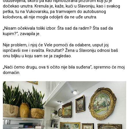
oduševljena, skoro pa kao hipnotizirana prizorom koji ju je
dočekao unutra. Krenula je, kaže, kući u Slavoniju, kao i svakog
petka, tu na Vukovarsku, pa tramvajem do autobusnog
kolodvora, ali nije mogla odoljeti da ne uđe unutra.
„Nisam očekivala toliki izbor. Šta sad da radim? Šta sad da
kupim?“, zavapila je.
Nije problem, i njoj će Vele pomoći da odabere, usput joj
ispričavši sve i svašta. Rezultat? Žena u Slavoniju odnosi baš
onu biljku u koju sam se ja zagledao.
„Naći ćemo drugu, ova ti očito nije bila suđena“, spremno će moj
domaćin.