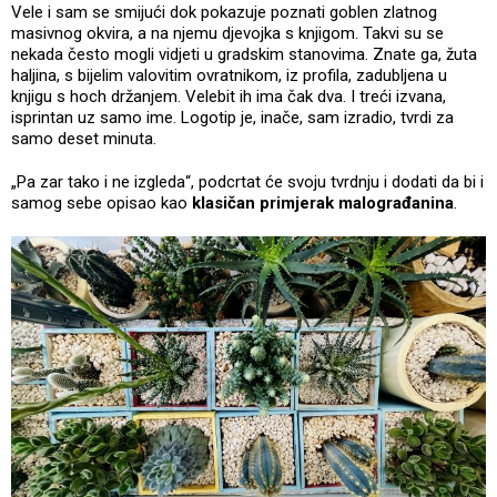
Vele i sam se smijući dok pokazuje poznati goblen zlatnog
masivnog okvira, a na njemu djevojka s knjigom. Takvi su se
nekada često mogli vidjeti u gradskim stanovima. Znate ga, žuta
haljina, s bijelim valovitim ovratnikom, iz profila, zadubljena u
knjigu s hoch držanjem. Velebit ih ima čak dva. I treći izvana,
isprintan uz samo ime. Logotip je, inače, sam izradio, tvrdi za
samo deset minuta.
„Pa zar tako i ne izgleda“, podcrtat će svoju tvrdnju i dodati da bi i
samog sebe opisao kao
klasičan primjerak malograđanina
.