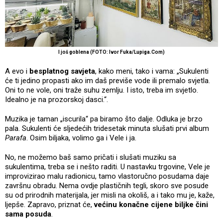
I još goblena (FOTO: Ivor Fuka/Lupiga.Com)
A evo i
besplatnog savjeta
, kako meni, tako i vama: „Sukulenti
će ti jedino propasti ako im daš previše vode ili premalo svjetla.
Oni to ne vole, oni traže suhu zemlju. I isto, treba im svjetlo.
Idealno je na prozorskoj dasci.“.
Muzika je taman „iscurila“ pa biramo što dalje. Odluka je brzo
pala. Sukulenti će sljedećih tridesetak minuta slušati prvi album
Parafa
. Osim biljaka, volimo ga i Vele i ja.
No, ne možemo baš samo pričati i slušati muziku sa
sukulentima, treba se i nešto raditi. U nastavku trgovine, Vele je
improvizirao malu radionicu, tamo vlastoručno posudama daje
završnu obradu. Nema ovdje plastičnih tegli, skoro sve posude
su od prirodnih materijala, jer misli na okoliš, a i tako mu je, kaže,
ljepše. Zapravo, priznat će,
većinu konačne cijene biljke čini
sama posuda
.