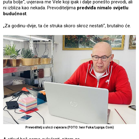
puta bolje“, uvjerava me Vele koji ipak i dalje ponešto prevodi, ali
ni izbliza kao nekada. Prevoditeljima
predviđa nimalo svijetlu
budućnost
.
„Za godinu-dvije, ta će struka skoro skroz nestati“, brutalno će.
Prevoditelj u ulozi cvjećara (FOTO: Ivor Fuka/Lupiga.Com)