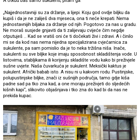
A otkud baš samo sukulenti, pitam ga.
„Najjednostavniji su za držanje, a lijepi. Koju god ovdje biljku da
kupiš i da je ne zaliješ dva mjeseca, ona ti neće krepati. Nema
jednostavnijih biljaka za držanje od njih. Pogotovo za nas u gradu.
Ne moraš susjede gnjaviti da ti zalijevaju cvijeće čim negdje
otputuješ ... Kad se vratiš oni će ti dočekati živi i zdravi. A i činilo
mi se da kod nas nema nijedna specijalizirana cvjećarnica za
sukulente, pa sam pomislio da je to neka tržišna niša. Inače,
sukulenti su sve biljke koje imaju sposobnost skladištenja vode. U
listovima, stabljikama ili korijenju skladište vodu kako bi preživjele
sušne uvjete. Naša čuvarkuća je sukulent. Meksički kaktus je
sukulent. Afrički babab isto. A nisu ni u kakvom rodu. Pustinjske,
polupustinjske biljke, znači iz sušnijih područja, tamo gdje kiša
padne sad pa tko zna kad, a one moraju preživjeti do sljedećih
kišnih kapi“, slikovito objašnjava i tko zna do kad bi da nas ne
prekida kupac.