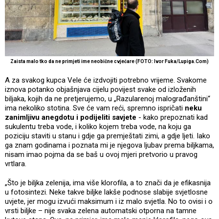
Zaista malo tko da ne primjeti ime neobične cvjećare (FOTO: Ivor Fuka/Lupiga.Com)
A za svakog kupca Vele će izdvojiti potrebno vrijeme. Svakome
iznova potanko objašnjava cijelu povijest svake od izloženih
biljaka, kojih da ne pretjerujemo, u „Razularenoj malograđanštini“
ima nekoliko stotina. Sve će vam reći, spremno ispričati
neku
zanimljivu anegdotu i podijeliti savjete
- kako prepoznati kad
sukulentu treba vode, i koliko kojem treba vode, na koju ga
poziciju staviti u stanu i gdje ga premještati zimi, a gdje ljeti. Iako
ga znam godinama i poznata mi je njegova ljubav prema biljkama,
nisam imao pojma da se baš u ovoj mjeri pretvorio u pravog
vrtlara.
„Što je biljka zelenija, ima više klorofila, a to znači da je efikasnija
u fotosintezi. Neke takve biljke lakše podnose slabije svjetlosne
uvjete, jer mogu izvući maksimum i iz malo svjetla. No to ovisi i o
vrsti biljke – nije svaka zelena automatski otporna na tamne