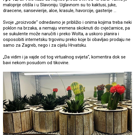
maloprije otišla i u Slavoniju. Uglavnom su to kaktusi, juke,
draecene, sansevierije, aloe, krasule, havorcije, gasterije …
Svoje „proizvode“ odnedavno je približio i onima kojima treba neki
poklon na brzaka, a nemaju vremena skoknuti do cvjećarnice, pa
se sukulente može naručiti i preko Wolta, a uskoro planira i
osposobiti internetsku trgovinu preko koje bi obavljao prodaju ne
samo za Zagreb, nego i za cijelu Hrvatsku.
„Da vidim i ja vajde od tog virtualnog svijeta“, komentira dok se
bavi nekom posudom od tikovine.