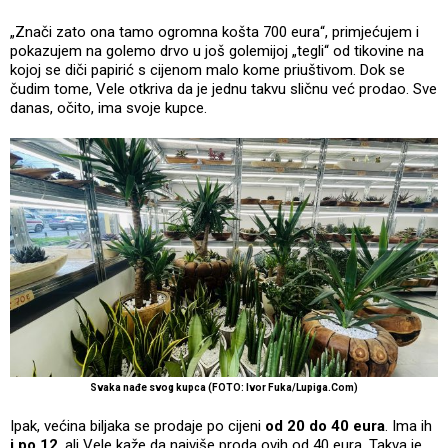
„Znači zato ona tamo ogromna košta 700 eura“, primjećujem i
pokazujem na golemo drvo u još golemijoj „tegli“ od tikovine na
kojoj se diči papirić s cijenom malo kome priuštivom. Dok se
čudim tome, Vele otkriva da je jednu takvu sličnu već prodao. Sve
danas, očito, ima svoje kupce.
Svaka nađe svog kupca (FOTO: Ivor Fuka/Lupiga.Com)
Ipak, većina biljaka se prodaje po cijeni
od 20 do 40 eura
. Ima ih
i po 12
, ali Vele kaže da najviše proda ovih od 40 eura. Takva je