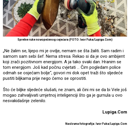
Spretne ruke novopečenog cvjećara (FOTO: Ivor Fuka/Lupiga.Com)
„Ne žalim se, lijepo mi je ovdje, nemam se šta žaliti. Sam radim i
samom sam sebi šef. Nema stresa. Rekao si da je ovo ambijent
koji zrači pozitivnom energijom. A ja tako svaki dan. Hranim se
tom energijom. Još kad počnu cvjetati … Čim pogledam police
odmah se osjećam bolje“, govori mi dok opet traži što sljedeće
pustiti biljkama prije nego ćemo se oprostiti.
Što će biljke sljedeće slušati, ne znam, ali čini mi se da bi Vele još
mogao zahvaljivati umjetnoj inteligenciji što ga je gurnula u ovo
nesvakidašnje zelenilo.
Lupiga.Com
Naslovna fotografija:
Ivor Fuka/Lupiga.Com