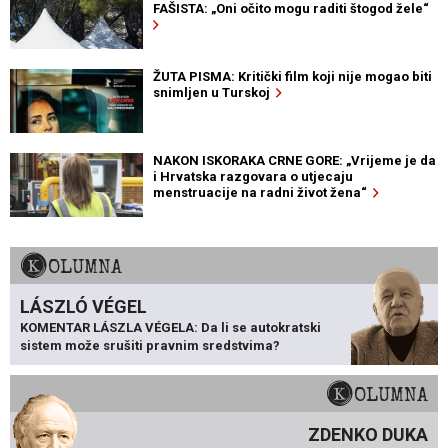
FAŠISTA: „Oni očito mogu raditi štogod žele“
ŽUTA PISMA: Kritički film koji nije mogao biti
snimljen u Turskoj
NAKON ISKORAKA CRNE GORE: „Vrijeme je da
i Hrvatska razgovara o utjecaju
menstruacije na radni život žena“
KOLUMNA
LÁSZLÓ VÉGEL
KOMENTAR LÁSZLA VÉGELA: Da li se autokratski
sistem može srušiti pravnim sredstvima?
KOLUMNA
ZDENKO DUKA