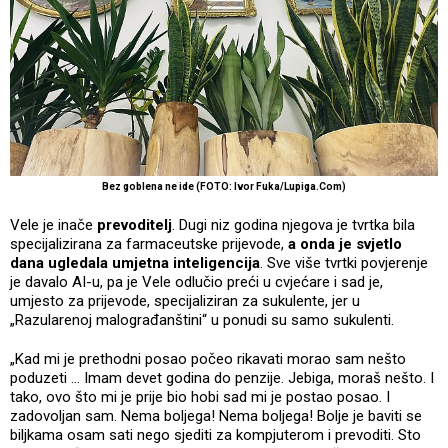
Bez goblena ne ide (FOTO: Ivor Fuka/Lupiga.Com)
Vele je inače
prevoditelj
. Dugi niz godina njegova je tvrtka bila
specijalizirana za farmaceutske prijevode,
a onda je svjetlo
dana ugledala umjetna inteligencija
. Sve više tvrtki povjerenje
je davalo AI-u, pa je Vele odlučio preći u cvjećare i sad je,
umjesto za prijevode, specijaliziran za sukulente, jer u
„Razularenoj malograđanštini“ u ponudi su samo sukulenti.
„Kad mi je prethodni posao počeo rikavati morao sam nešto
poduzeti ... Imam devet godina do penzije. Jebiga, moraš nešto. I
tako, ovo što mi je prije bio hobi sad mi je postao posao. I
zadovoljan sam. Nema boljega! Nema boljega! Bolje je baviti se
biljkama osam sati nego sjediti za kompjuterom i prevoditi. Sto