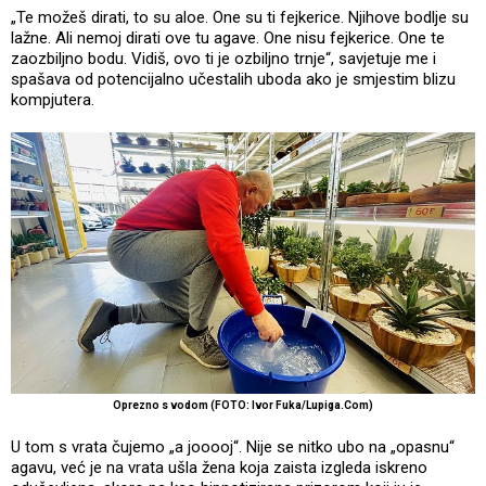
„Te možeš dirati, to su aloe. One su ti fejkerice. Njihove bodlje su
lažne. Ali nemoj dirati ove tu agave. One nisu fejkerice. One te
zaozbiljno bodu. Vidiš, ovo ti je ozbiljno trnje“, savjetuje me i
spašava od potencijalno učestalih uboda ako je smjestim blizu
kompjutera.
Oprezno s vodom (FOTO: Ivor Fuka/Lupiga.Com)
U tom s vrata čujemo „a jooooj“. Nije se nitko ubo na „opasnu“
agavu, već je na vrata ušla žena koja zaista izgleda iskreno