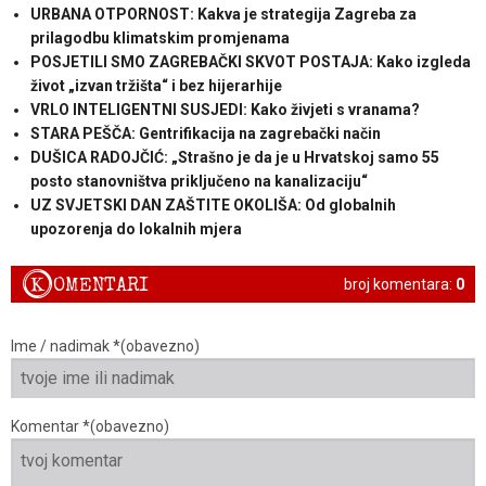
URBANA OTPORNOST: Kakva je strategija Zagreba za
prilagodbu klimatskim promjenama
POSJETILI SMO ZAGREBAČKI SKVOT POSTAJA: Kako izgleda
život „izvan tržišta“ i bez hijerarhije
VRLO INTELIGENTNI SUSJEDI: Kako živjeti s vranama?
STARA PEŠČA: Gentrifikacija na zagrebački način
DUŠICA RADOJČIĆ: „Strašno je da je u Hrvatskoj samo 55
posto stanovništva priključeno na kanalizaciju“
UZ SVJETSKI DAN ZAŠTITE OKOLIŠA: Od globalnih
upozorenja do lokalnih mjera
K
OMENTARI
broj komentara:
0
Ime / nadimak *(obavezno)
Komentar *(obavezno)