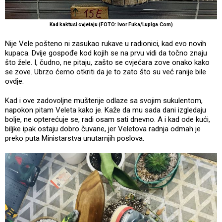
Kad kaktusi cvjetaju (FOTO: Ivor Fuka/Lupiga.Com)
Nije Vele pošteno ni zasukao rukave u radionici, kad evo novih
kupaca. Dvije gospođe kod kojih se na prvu vidi da točno znaju
što žele. I, čudno, ne pitaju, zašto se cvjećara zove onako kako
se zove. Ubrzo ćemo otkriti da je to zato što su već ranije bile
ovdje.
Kad i ove zadovoljne mušterije odlaze sa svojim sukulentom,
napokon pitam Veleta kako je. Kaže da mu sada dani izgledaju
bolje, ne opterećuje se, radi osam sati dnevno. A i kad ode kući,
biljke ipak ostaju dobro čuvane, jer Veletova radnja odmah je
preko puta Ministarstva unutarnjih poslova.