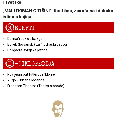
Hrvatska
„MALI ROMAN O TIŠINI“: Kaotična, zamršena i duboko
intimna knjiga
R
ECEPTI
Domaći sok od bazge
Burek (bosanski) za 1 odraslu osobu
Drugačija svinjska jetrica
E
-CIKLOPEDIJA
Povijesni put Hitlerove 'klonje'
Yugo - urbana legenda
Freedom Theatre (Teatar slobode)