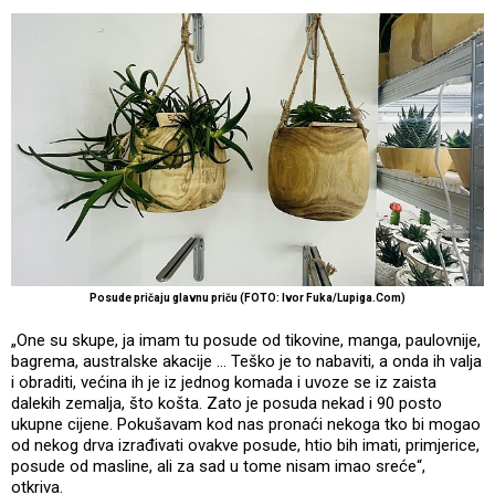
Posude pričaju glavnu priču (FOTO: Ivor Fuka/Lupiga.Com)
„One su skupe, ja imam tu posude od tikovine, manga, paulovnije,
bagrema, australske akacije ... Teško je to nabaviti, a onda ih valja
i obraditi, većina ih je iz jednog komada i uvoze se iz zaista
dalekih zemalja, što košta. Zato je posuda nekad i 90 posto
ukupne cijene. Pokušavam kod nas pronaći nekoga tko bi mogao
od nekog drva izrađivati ovakve posude, htio bih imati, primjerice,
posude od masline, ali za sad u tome nisam imao sreće“,
otkriva.