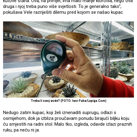
kutove stana. Ova, na primjer, ima malo manje klorofila, nego ova
druga i njoj treba puno više svjetlosti. To je generalno tako“,
pokušava Vele razriješiti dilemu pred kojom se našao kupac.
Treba li ovoj vode? (FOTO: Ivor Fuka/Lupiga.Com)
Nedugo zatim kupac, koji želi iznenaditi suprugu, odlazi s
osmijehom, dok ja izbliza proučavam ponudu birajući biljku koju
ću smjestiti na radni stol. Malo tko, izgleda, odavde izlazi praznih
ruku, pa neću ni ja.