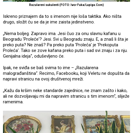
Razulareni sukulenti (FOTO: Ivor Fuka/Lupiga.Com)
Iskreno priznajem da to s imenom nije loša taktika. Ako ništa
drugo, složit ću se da je ime zaista jedinstveno.
„Nema boljeg. Zapravo ima. Jesi čuo za onu slavnu kafanu u
Beogradu 'Proleće'? Jesi. Svi u Beogradu znaju. E, a znaš li šta je
preko puta? Ne znaš? Pa preko puta 'Proleća' je 'Prekoputa
Proleća'. Tako se zove kafana preko puta i sad svi znaju i za nju.
Genijalna ideja“, oduševljeno će.
Ipak, ne sviđa se baš svima to ime – „Razularena
malograđanština“. Recimo, Facebooku, koji Veletu ne dopušta da
napravi stranicu na ovoj društvenoj mreži.
„Kažu da kršim neke standarde zajednice, ne znam zašto i kako,
ali ne dozvoljavaju mi da napravim stranicu s tim imenom“, sliježe
ramenima.