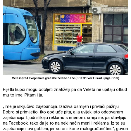
Vele ispred svoje male gradske zelene oaze (FOTO: Ivor Fuka/Lupiga.Com)
Rijetki kupci mogu odoljeti znatiželji pa da Veleta ne upitaju otkud
mu to ime. Pitam i ja.
„Ime je isključivo zajebancija. Izaziva osmijeh i privlači pažnju
Dobro si primijetio, tko god uđe pita, a ja uvijek isto odgovaram –
zajebancija. Ljudi slikaju reklamu s imenom, smiju se, pa stavljaju
na Facebook, tako da je to na neki način meni i reklama. Iz te su
zajebancije i ovi gobleni, jer su oni ikone malograđanštine“, govori