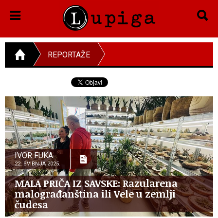
REPORTAŽE
IVOR FUKA
22. SVIBNJA 2025.
MALA PRIČA IZ SAVSKE: Razularena
malograđanština ili Vele u zemlji
čudesa