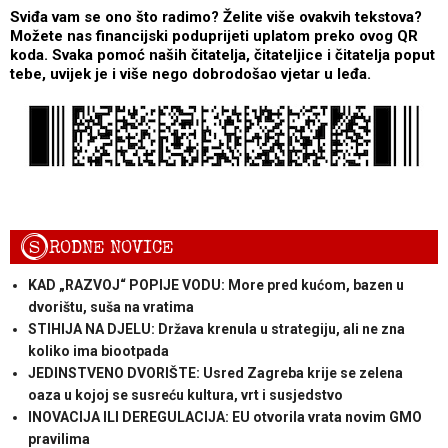
Sviđa vam se ono što radimo? Želite više ovakvih tekstova?
Možete nas financijski poduprijeti uplatom preko ovog QR
koda. Svaka pomoć naših čitatelja, čitateljice i čitatelja poput
tebe, uvijek je i više nego dobrodošao vjetar u leđa.
S
RODNE NOVICE
KAD „RAZVOJ“ POPIJE VODU: More pred kućom, bazen u
dvorištu, suša na vratima
STIHIJA NA DJELU: Država krenula u strategiju, ali ne zna
koliko ima biootpada
JEDINSTVENO DVORIŠTE: Usred Zagreba krije se zelena
oaza u kojoj se susreću kultura, vrt i susjedstvo
INOVACIJA ILI DEREGULACIJA: EU otvorila vrata novim GMO
pravilima