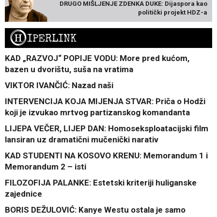
DRUGO MIŠLJENJE ZDENKA DUKE: Dijaspora kao
politički projekt HDZ-a
H
IPERLINK
KAD „RAZVOJ“ POPIJE VODU: More pred kućom,
bazen u dvorištu, suša na vratima
VIKTOR IVANČIĆ: Nazad naši
INTERVENCIJA KOJA MIJENJA STVAR: Priča o Hodži
koji je izvukao mrtvog partizanskog komandanta
LIJEPA VEČER, LIJEP DAN: Homoseksploatacijski film
lansiran uz dramatični mučenički narativ
KAD STUDENTI NA KOSOVO KRENU: Memorandum 1 i
Memorandum 2 – isti
FILOZOFIJA PALANKE: Estetski kriteriji huliganske
zajednice
BORIS DEŽULOVIĆ: Kanye Westu ostala je samo