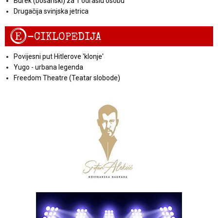
Burek (bosanski) za 1 odraslu osobu
Drugačija svinjska jetrica
E
-CIKLOPEDIJA
Povijesni put Hitlerove 'klonje'
Yugo - urbana legenda
Freedom Theatre (Teatar slobode)