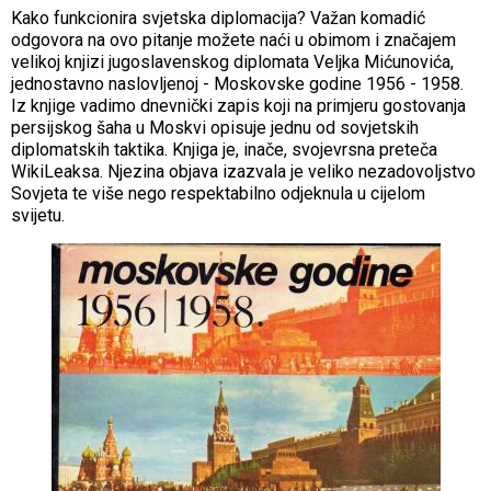
Kako funkcionira svjetska diplomacija? Važan komadić
odgovora na ovo pitanje možete naći u obimom i značajem
velikoj knjizi jugoslavenskog diplomata Veljka Mićunovića,
jednostavno naslovljenoj - Moskovske godine 1956 - 1958.
Iz knjige vadimo dnevnički zapis koji na primjeru gostovanja
persijskog šaha u Moskvi opisuje jednu od sovjetskih
diplomatskih taktika. Knjiga je, inače, svojevrsna preteča
WikiLeaksa. Njezina objava izazvala je veliko nezadovoljstvo
Sovjeta te više nego respektabilno odjeknula u cijelom
svijetu.