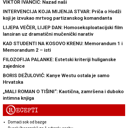
VIKTOR IVANČIĆ: Nazad naši
INTERVENCIJA KOJA MIJENJA STVAR: Priča o Hodži
koji je izvukao mrtvog partizanskog komandanta
LIJEPA VEČER, LIJEP DAN: Homoseksploatacijski film
lansiran uz dramatični mučenički narativ
KAD STUDENTI NA KOSOVO KRENU: Memorandum 1 i
Memorandum 2 – isti
FILOZOFIJA PALANKE: Estetski kriteriji huliganske
zajednice
BORIS DEŽULOVIĆ: Kanye Westu ostala je samo
Hrvatska
„MALI ROMAN O TIŠINI“: Kaotična, zamršena i duboko
intimna knjiga
R
ECEPTI
Domaći sok od bazge