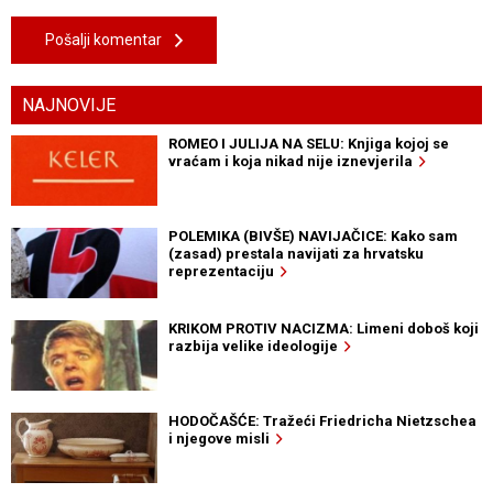
Pošalji komentar
NAJNOVIJE
ROMEO I JULIJA NA SELU: Knjiga kojoj se
vraćam i koja nikad nije iznevjerila
POLEMIKA (BIVŠE) NAVIJAČICE: Kako sam
(zasad) prestala navijati za hrvatsku
reprezentaciju
KRIKOM PROTIV NACIZMA: Limeni doboš koji
razbija velike ideologije
HODOČAŠĆE: Tražeći Friedricha Nietzschea
i njegove misli