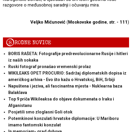
razgovore o međusobnoj saradnji i očuvanju mira.
Veljko Mićunović
(
Moskovske godine
,
str. - 111
)
S
RODNE NOVICE
BORIS RAŠETA: Fotografije predrevolucionarne Rusije i hitleri
iz naših sokaka
Ruski fotograf pronašao vremenski prolaz
WIKILEAKS OPET PROCURIO: Sadržaj diplomatskih dopisa iz
američkog arhiva - Evo što kažu o Hrvatskoj, BiH, Srbiji
Napuštena i jeziva, ali fascinantna mjesta - Nuklearna baza
Balaklava
Top 9 priča Wikileaksa do objave dokumenata o Iraku i
Afganistanu
Posjetili smo zloglasni Goli otok
Potemkinovi konzulati hrvatske diplomacije: U Mariboru
imamo fantomski konzulat
In memoriam- grad duhova