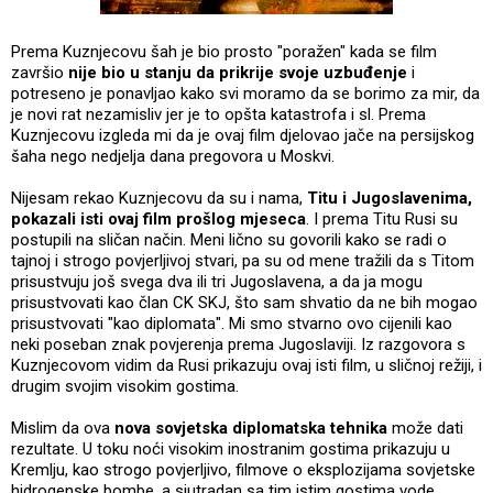
Prema Kuznjecovu šah je bio prosto "poražen" kada se film
završio
nije bio u stanju da prikrije svoje uzbuđenje
i
potreseno je ponavljao kako svi moramo da se borimo za mir, da
je novi rat nezamisliv jer je to opšta katastrofa i sl. Prema
Kuznjecovu izgleda mi da je ovaj film djelovao jače na persijskog
šaha nego nedjelja dana pregovora u Moskvi.
Nijesam rekao Kuznjecovu da su i nama,
Titu i Jugoslavenima,
pokazali isti ovaj film prošlog mjeseca
. I prema Titu Rusi su
postupili na sličan način. Meni lično su govorili kako se radi o
tajnoj i strogo povjerljivoj stvari, pa su od mene tražili da s Titom
prisustvuju još svega dva ili tri Jugoslavena, a da ja mogu
prisustvovati kao član CK SKJ, što sam shvatio da ne bih mogao
prisustvovati "kao diplomata". Mi smo stvarno ovo cijenili kao
neki poseban znak povjerenja prema Jugoslaviji. Iz razgovora s
Kuznjecovom vidim da Rusi prikazuju ovaj isti film, u sličnoj režiji, i
drugim svojim visokim gostima.
Mislim da ova
nova sovjetska diplomatska tehnika
može dati
rezultate. U toku noći visokim inostranim gostima prikazuju u
Kremlju, kao strogo povjerljivo, filmove o eksplozijama sovjetske
hidrogenske bombe, a sjutradan sa tim istim gostima vode