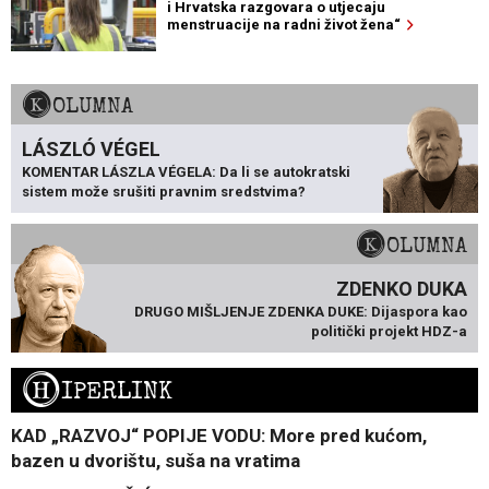
i Hrvatska razgovara o utjecaju
menstruacije na radni život žena“
KOLUMNA
LÁSZLÓ VÉGEL
KOMENTAR LÁSZLA VÉGELA: Da li se autokratski
sistem može srušiti pravnim sredstvima?
KOLUMNA
ZDENKO DUKA
DRUGO MIŠLJENJE ZDENKA DUKE: Dijaspora kao
politički projekt HDZ-a
H
IPERLINK
KAD „RAZVOJ“ POPIJE VODU: More pred kućom,
bazen u dvorištu, suša na vratima