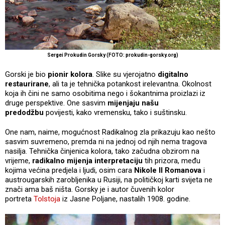
Sergei Prokudin Gorsky (FOTO:
prokudin-gorsky.org)
Gorski je bio
pionir kolora
. Slike su vjerojatno
digitalno
restaurirane
, ali ta je tehnička potankost irelevantna. Okolnost
koja ih čini ne samo osobitima nego i šokantnima proizlazi iz
druge perspektive. One sasvim
mijenjaju našu
predodžbu
povijesti, kako vremensku, tako i suštinsku.
One nam, naime, mogućnost Radikalnog zla prikazuju kao nešto
sasvim suvremeno, premda ni na jednoj od njih nema tragova
nasilja. Tehnička činjenica kolora, tako začudna obzirom na
vrijeme,
radikalno mijenja interpretaciju
tih prizora, među
kojima većina predjela i ljudi, osim cara
Nikole II Romanova
i
austrougarskih zarobljenika u Rusiji, na političkoj karti svijeta ne
znači ama baš ništa. Gorsky je i autor čuvenih kolor
portreta
Tolstoja
iz Jasne Poljane, nastalih 1908. godine.