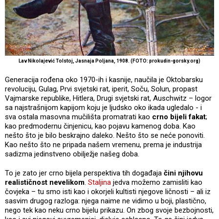
Lav Nikolajević Tolstoj, Jasnaja Poljana, 1908. (FOTO:
prokudin-gorsky.org)
Generacija rođena oko 1970-ih i kasnije, naučila je Oktobarsku
revoluciju, Gulag, Prvi svjetski rat, iperit, Soču, Solun, propast
Vajmarske republike, Hitlera, Drugi svjetski rat, Auschwitz – logor
sa najstrašnijom kapijom koju je ljudsko oko ikada ugledalo - i
sva ostala masovna mučilišta promatrati kao
crno bijeli fakat
;
kao predmodernu činjenicu, kao pojavu kamenog doba. Kao
nešto što je bilo beskrajno daleko. Nešto što se neće ponoviti.
Kao nešto što ne pripada našem vremenu, prema je industrija
sadizma jedinstveno obilježje našeg doba.
To je zato jer crno bijela perspektiva tih događaja
čini njihovu
realističnost nevelikom
.
Staljina
jedva možemo zamisliti kao
čovjeka – tu smo isti kao i okorjeli kultisti njegove ličnosti – ali iz
sasvim drugog razloga: njega naime ne vidimo u boji, plastično,
nego tek kao neku crno bijelu prikazu. On zbog svoje bezbojnosti,