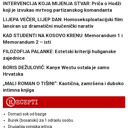
INTERVENCIJA KOJA MIJENJA STVAR: Priča o Hodži
koji je izvukao mrtvog partizanskog komandanta
LIJEPA VEČER, LIJEP DAN: Homoseksploatacijski film
lansiran uz dramatični mučenički narativ
KAD STUDENTI NA KOSOVO KRENU: Memorandum 1 i
Memorandum 2 – isti
FILOZOFIJA PALANKE: Estetski kriteriji huliganske
zajednice
BORIS DEŽULOVIĆ: Kanye Westu ostala je samo
Hrvatska
„MALI ROMAN O TIŠINI“: Kaotična, zamršena i duboko
intimna knjiga
R
ECEPTI
Domaći sok od bazge
Burek (bosanski) za 1 odraslu osobu
Drugačija svinjska jetrica