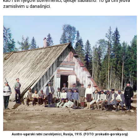
kao i svi njegovi suvremenici, djeluje sablasno. To ga čini jedva
zamislivim u današnjici.
Austro-ugarski ratni zarobljenici, Rusija, 1915. (FOTO: prokudin-gorsky.org)