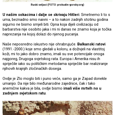
Ruski seljaci (FOTO: prokudin-gorsky.org)
U našim sokacima i dalje se skrivaju Hitleri
. Smetnemo li to s
uma, beznadno smo naivni – a to nakon zadnjih stotinu godina
sigurno ne bismo smjeli biti. Opna koja dijeli civilizaciju od
barbarstva nije osobito jaka i mi ni danas ne znamo koja je točka
naprezanja na kojoj dolazi do njenog pucanja.
Naše neposredno iskustvo nije ohrabrujuće.
Balkanski ratovi
(1991.-2000.) koje smo gledali u koloru, a doživjeli na vlastitoj
koži, mi to jako dobro znamo, imali su sve potencijale onoga
najgoreg, Drugoga svjetskog rata. Europa i Amerika nisu ih
spriječile iako su političkim metodama spriječile bar realiziranje
njihovih krajnjih zločinačkih dosega.
Ovdje je Zlo moglo biti i puno veće, samo ga je Zapad donekle
umanjio. Da nije bilo međunarodne zajednice, čak i tako
anemične kakva je bila, ovdje bismo
imali više mrtvih no u
zadnjem svjetskom ratu
.