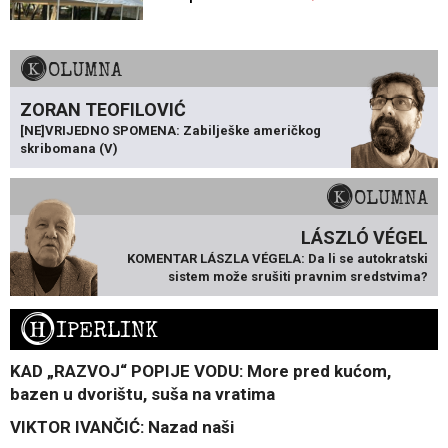
KOLUMNA
ZORAN TEOFILOVIĆ
[NE]VRIJEDNO SPOMENA: Zabilješke američkog
skribomana (V)
KOLUMNA
LÁSZLÓ VÉGEL
KOMENTAR LÁSZLA VÉGELA: Da li se autokratski
sistem može srušiti pravnim sredstvima?
H
IPERLINK
KAD „RAZVOJ“ POPIJE VODU: More pred kućom,
bazen u dvorištu, suša na vratima
VIKTOR IVANČIĆ: Nazad naši