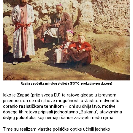
Rusija s početka minulog stoljeća (FOTO: prokudin-gorsky.org)
Iako je Zapad (prije svega EU) te ratove gledao u izravnom
prijenosu, on se od njihove mogućnosti u vlastitom dvorištu
obranio
rasističkom tehnikom
– oni su divljaštvo, motive i
dosege tih ratova pripisali jednostavno „Balkanu“, atavizmima
divljeg poluotoka, koji nemaju šanse zaživjeti među njima.
Time su realizam vlastite političke optike učinili jednako