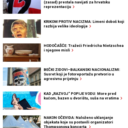
(zasad) prestala navijati za hrvatsku
reprezentaciju
KRIKOM PROTIV NACIZMA: Limeni doboš koji
razbija velike ideologije
HODOČAŠĆE: Tražeći Friedricha Nietzschea
i njegove misli
BEČKI ZIDOVI–BALKANSKI NACIONALIZMI:
Susret koji je fotoreportažu pretvorio u
agresivnu prijetnju
KAD „RAZVOJ“ POPIJE VODU: More pred
kućom, bazen u dvorištu, suša na vratima
NAKON OČEVIDA: Naloženo uklanjanje
objekata koje su postavili organizatori
Thompsonova koncerta