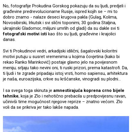
No, fotografije Prokudina Gorskog pokazuju da su ljudi, predjeli i
građevine predrevolucionarne Rusije, ispred kojih se – mi to
dobro znamo - nalaze deseci krugova pakla (Gulag, Kolima,
Novosibirski, Irkutsk i svi slični toponimi, 30 godina Staljina,
ukrajinski Gladomor, milijuni umrlih od gladi) da su dakle svi ti
fotografski motivi isti
kao što su ljudi, građevine i krajolici
danas.
Svi ti Prokudinovi vedri, arkadijski idilični, šagalovski koloritni
motivi putuju u susret vremenima u kojima čovjetina (kako bi
rekao Ranko Marinković) postaje glavno jelo na povijesnom
meniju; srljaju tako nevini oni, ti ruski prizori, prema katastrofi. Da,
ti ljudi i te zgrade pripadaju istoj vrsti, homo sapiensu, arhitektura
je naša, euroazijska, crkve su kršćanske, vinogradi su plodni…
I sa svega toga skinuta je
amnestirajuća koprena crno bijele
tehnike
, koja je Zlo i nehotično prebacila u predpovijesnu ravan,
učinivši time mogućnost njegove reprize – znatno većom. Zlo
voli da se prikriva jer tako lakše napada.