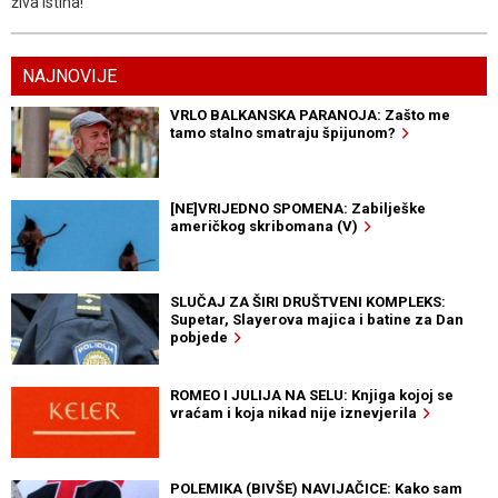
živa istina!
NAJNOVIJE
VRLO BALKANSKA PARANOJA: Zašto me
tamo stalno smatraju špijunom?
[NE]VRIJEDNO SPOMENA: Zabilješke
američkog skribomana (V)
SLUČAJ ZA ŠIRI DRUŠTVENI KOMPLEKS:
Supetar, Slayerova majica i batine za Dan
pobjede
ROMEO I JULIJA NA SELU: Knjiga kojoj se
vraćam i koja nikad nije iznevjerila
POLEMIKA (BIVŠE) NAVIJAČICE: Kako sam