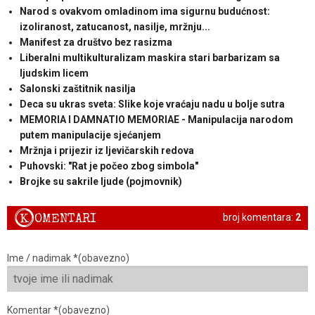
Narod s ovakvom omladinom ima sigurnu budućnost:
izoliranost, zatucanost, nasilje, mržnju...
Manifest za društvo bez rasizma
Liberalni multikulturalizam maskira stari barbarizam sa
ljudskim licem
Salonski zaštitnik nasilja
Deca su ukras sveta: Slike koje vraćaju nadu u bolje sutra
MEMORIA I DAMNATIO MEMORIAE - Manipulacija narodom
putem manipulacije sjećanjem
Mržnja i prijezir iz ljevičarskih redova
Puhovski: "Rat je počeo zbog simbola"
Brojke su sakrile ljude (pojmovnik)
K
OMENTARI
broj komentara:
2
Ime / nadimak *(obavezno)
Komentar *(obavezno)