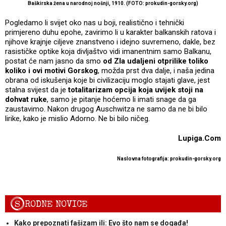
Baškirska žena u narodnoj nošnji, 1910. (FOTO: prokudin-gorsky.org)
Pogledamo li svijet oko nas u boji, realistično i tehnički
primjereno duhu epohe, zavirimo li u karakter balkanskih ratova i
njihove krajnje ciljeve znanstveno i idejno suvremeno, dakle, bez
rasističke optike koja divljaštvo vidi imanentnim samo Balkanu,
postat će nam jasno da smo
od Zla udaljeni otprilike toliko
koliko i ovi motivi Gorskog
, možda prst dva dalje, i naša jedina
obrana od iskušenja koje bi civilizaciju moglo stajati glave, jest
stalna svijest da je
totalitarizam opcija koja uvijek stoji na
dohvat ruke
, samo je pitanje hoćemo li imati snage da ga
zaustavimo. Nakon drugog Auschwitza ne samo da ne bi bilo
lirike, kako je mislio Adorno. Ne bi bilo ničeg.
Lupiga.Com
Naslovna fotografija: prokudin-gorsky.org
S
RODNE NOVICE
Kako prepoznati fašizam ili: Evo što nam se događa!