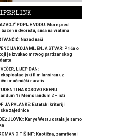
IPERLINK
AZVOJ“ POPIJE VODU: More pred
 bazen u dvorištu, suša na vratima
 IVANČIĆ: Nazad naši
ENCIJA KOJA MIJENJA STVAR: Priča o
koji je izvukao mrtvog partizanskog
danta
 VEČER, LIJEP DAN:
ksploatacijski film lansiran uz
ični mučenički narativ
TUDENTI NA KOSOVO KRENU:
ndum 1 i Memorandum 2 – isti
FIJA PALANKE: Estetski kriteriji
nske zajednice
DEŽULOVIĆ: Kanye Westu ostala je samo
ka
ROMAN O TIŠINI“: Kaotična, zamršena i