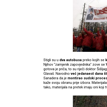
Stigli su u
dva autobusa
preko kojih se
Njihov "zamjenik zapovjednika" zove se
gotova je priča, to su riječi doktor Šišlj
Glavaš. Navodno
već jedanaest dana št
Sanadera da je
montirao sudski proce
kaže svoju obranu prije izbora. Materija
tako, materijala na pretek imaju oni koji