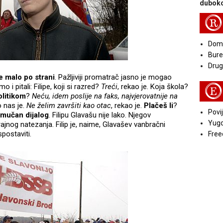
duboko
R
Doma
Bure
Druga
e malo po strani
. Pažljiviji promatrač jasno je mogao
smo i pitali: Filipe, koji si razred?
Treći
, rekao je. Koja škola?
E
politikom
?
Neću, idem poslije na faks, najvjerovatnije na
o nas je.
Ne želim završiti kao otac
, rekao je.
Plačeš li
?
Povij
mučan dijalog
. Filipu Glavašu nije lako. Njegov
Yugo
ajnog natezanja. Filip je, naime, Glavašev vanbračni
uspostaviti.
Free