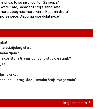
 priča, to su riječi doktor Šišljagića."
vete Kate, Sanaderu brojiš sitne sate."
ora, zbog nas mora van iz Banskih dvora."
o se šeće, Slavoniju više dobit neće."
lakati
 televizijskog etera
neno djelo?
 nakon što je Glavaš ponovno stupio u štrajk?
ijek
slavnu crkvu
edni odu - drugi dođu, svatko štuje svoga vođu"
broj komentara:
6