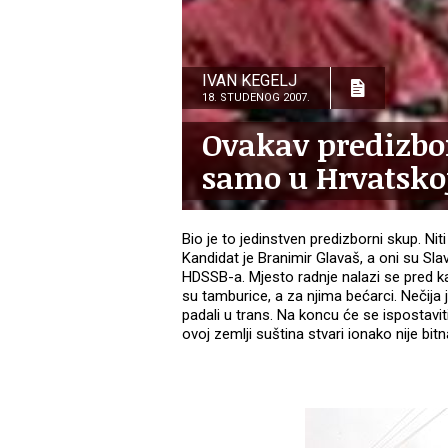
IVAN KEGELJ
18. STUDENOG 2007.
Ovakav predizbor
samo u Hrvatsko
Bio je to jedinstven predizborni skup. Niti s
Kandidat je Branimir Glavaš, a oni su Slav
HDSSB-a. Mjesto radnje nalazi se pred ka
su tamburice, a za njima bećarci. Nečija
padali u trans. Na koncu će se ispostaviti
ovoj zemlji suština stvari ionako nije bitn