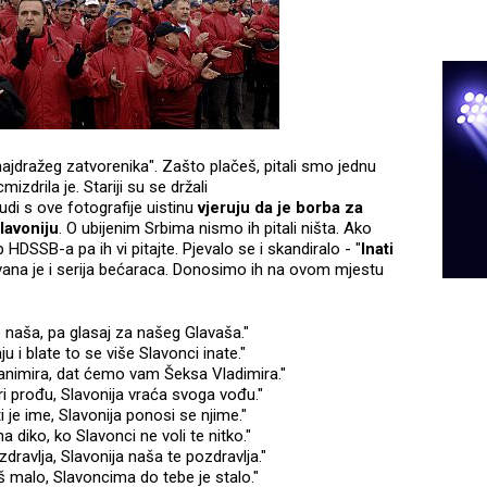
"najdražeg zatvorenika". Zašto plačeš, pitali smo jednu
 cmizdrila je. Stariji su se držali
di s ove fotografije uistinu
vjeruju da je borba za
lavoniju
. O ubijenim Srbima nismo ih pitali ništa. Ako
 HDSSB-a pa ih vi pitajte. Pjevalo se i skandiralo - "
Inati
jevana je i serija bećaraca. Donosimo ih na ovom mjestu
o naša, pa glasaj za našeg Glavaša."
ju i blate to se više Slavonci inate."
animira, dat ćemo vam Šeksa Vladimira."
ri prođu, Slavonija vraća svoga vođu."
ti je ime, Slavonija ponosi se njime."
a diko, ko Slavonci ne voli te nitko."
zdravlja, Slavonija naša te pozdravlja."
oš malo, Slavoncima do tebe je stalo."