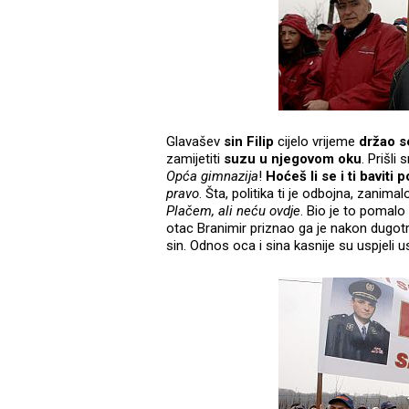
Glavašev
sin Filip
cijelo vrijeme
držao s
zamijetiti
suzu u njegovom oku
. Prišli 
Opća gimnazija
!
Hoćeš li se i ti baviti 
pravo
. Šta, politika ti je odbojna, zanimal
Plačem, ali neću ovdje
. Bio je to pomalo
otac Branimir priznao ga je nakon dugotr
sin. Odnos oca i sina kasnije su uspjeli 