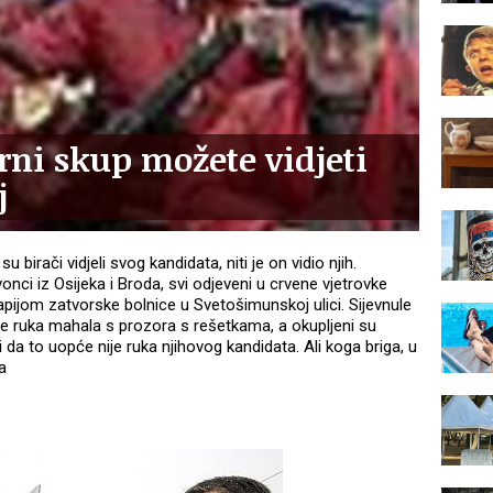
ni skup možete vidjeti
j
u birači vidjeli svog kandidata, niti je on vidio njih.
onci iz Osijeka i Broda, svi odjeveni u crvene vjetrovke
pijom zatvorske bolnice u Svetošimunskoj ulici. Sijevnule
 je ruka mahala s prozora s rešetkama, a okupljeni su
 da to uopće nije ruka njihovog kandidata. Ali koga briga, u
a