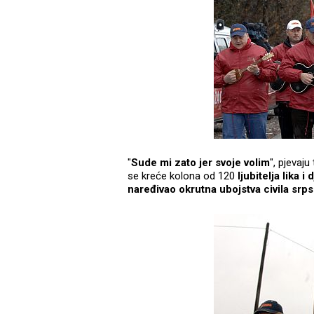
"
Sude mi zato jer svoje volim
", pjevaj
se kreće kolona od 120
ljubitelja lika i 
naređivao okrutna ubojstva civila srp