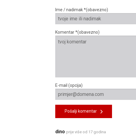
Ime / nadimak *(obavezno)
Komentar *(obavezno)
E-mail (opcija)
Pošalji komentar
dino
prije više od 17 godina