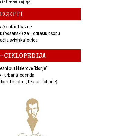
 intimna knjiga
ECEPTI
ći sok od bazge
k (bosanski) za 1 odraslu osobu
čija svinjska jetrica
-CIKLOPEDIJA
esni put Hitlerove 'klonje'
 - urbana legenda
dom Theatre (Teatar slobode)