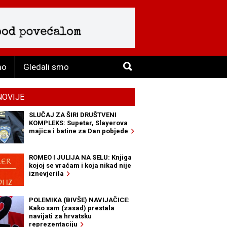
mo
Gledali smo
NOVIJE
SLUČAJ ZA ŠIRI DRUŠTVENI
KOMPLEKS: Supetar, Slayerova
majica i batine za Dan pobjede
ROMEO I JULIJA NA SELU: Knjiga
kojoj se vraćam i koja nikad nije
iznevjerila
POLEMIKA (BIVŠE) NAVIJAČICE:
Kako sam (zasad) prestala
navijati za hrvatsku
reprezentaciju