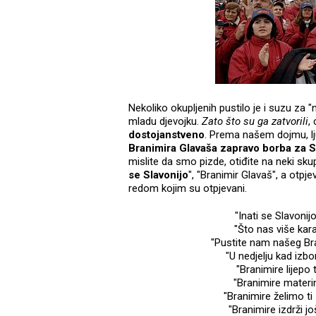
Nekoliko okupljenih pustilo je i suzu za 
mladu djevojku.
Zato što su ga zatvorili
,
dostojanstveno
. Prema našem dojmu, lju
Branimira Glavaša zapravo borba za S
mislite da smo pizde, otiđite na neki skup
se Slavonijo
", "Branimir Glavaš", a otp
redom kojim su otpjevani.
"Inati se Slavonij
"Što nas više kara
"Pustite nam našeg Br
"U nedjelju kad izbo
"Branimire lijepo 
"Branimire materin
"Branimire želimo ti 
"Branimire izdrži j