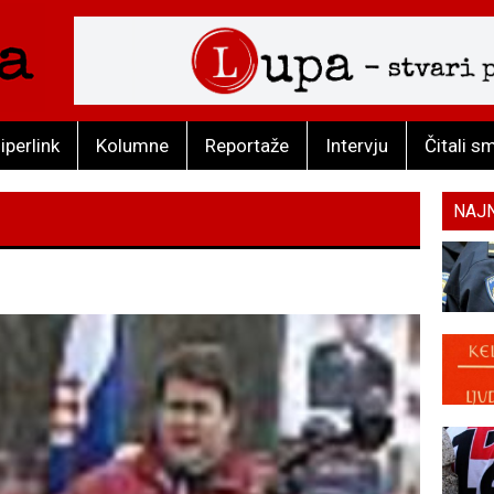
iperlink
Kolumne
Reportaže
Intervju
Čitali s
NAJ