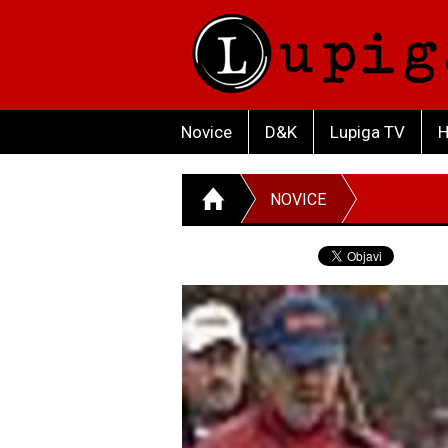
Novice
D&K
Lupiga TV
H
NOVICE