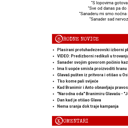
"S lopovima gotova je
"Sve od danas pa do S
"Sanaderu mi smo noćna m
"Sanader sad nervozn
S
RODNE NOVICE
Plasirani protuhadezeovski izborni p
VIDEO: Predizborni redikuli u trovanju
Sanader svojim govorom počinio kaz
Ima li uopće smisla proizvoditi hranu
Glavaš pušten iz pritvora i otišao u Os
Tko kome pali svijeće
Kad Branimir i Anto obnavljaju pravo
"Narodna oda" Branimiru Glavašu - "J
Dan kad je otišao Glava
Nema sranja dok traje kampanja
K
OMENTARI