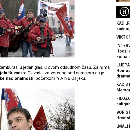
H
KAD „R
kućom,
VIKTOR
INTERV
Hodži 
koman
LIJEPA
u tamburaši u jedan glas, u ovom odsudnom času. Za njima
Homose
djela
Branimira Glavaša, zatvorenog pod sumnjom da je
dramat
ske nacionalnosti
početkom '90-ih u Osijeku.
KAD S
Memora
FILOZO
huliga
BORIS 
Hrvats
„MALI 