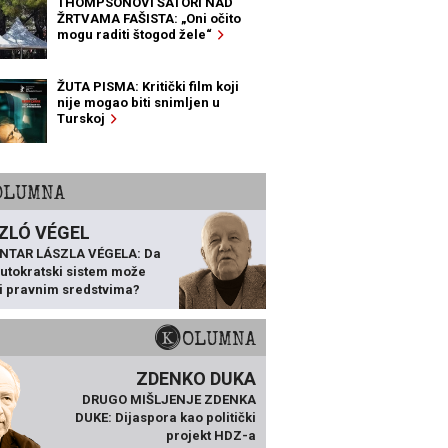
THOMPSONOVI ŠATORI NAD
ŽRTVAMA FAŠISTA: „Oni očito
mogu raditi štogod žele“
ŽUTA PISMA: Kritički film koji
nije mogao biti snimljen u
Turskoj
KOLUMNA
ZLÓ VÉGEL
NTAR LÁSZLA VÉGELA: Da
 autokratski sistem može
ti pravnim sredstvima?
KOLUMNA
ZDENKO DUKA
DRUGO MIŠLJENJE ZDENKA
DUKE: Dijaspora kao politički
projekt HDZ-a