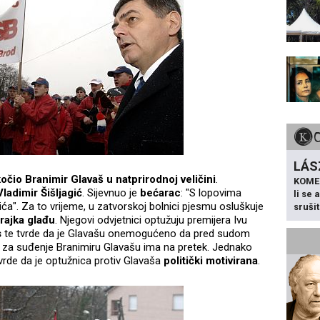
LÁS
kočio Branimir Glavaš
u natprirodnoj veličini
.
KOME
Vladimir Šišljagić
. Sijevnuo je
bećarac
: "S lopovima
li se
agića". Za to vrijeme, u zatvorskoj bolnici pjesmu osluškuje
sruši
rajka glađu
. Njegovi odvjetnici optužuju premijera Ivu
s
te tvrde da je Glavašu onemogućeno da pred sudom
la za suđenje Branimiru Glavašu ima na pretek. Jednako
 tvrde da je optužnica protiv Glavaša
politički motivirana
.