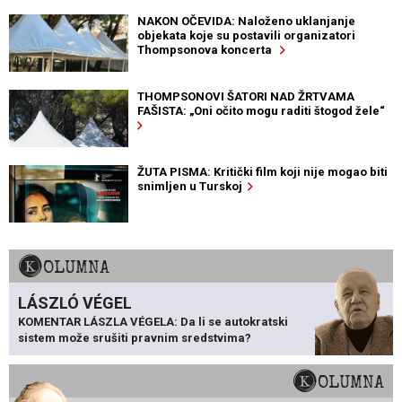
NAKON OČEVIDA: Naloženo uklanjanje
objekata koje su postavili organizatori
Thompsonova koncerta
THOMPSONOVI ŠATORI NAD ŽRTVAMA
FAŠISTA: „Oni očito mogu raditi štogod žele“
ŽUTA PISMA: Kritički film koji nije mogao biti
snimljen u Turskoj
KOLUMNA
LÁSZLÓ VÉGEL
KOMENTAR LÁSZLA VÉGELA: Da li se autokratski
sistem može srušiti pravnim sredstvima?
KOLUMNA