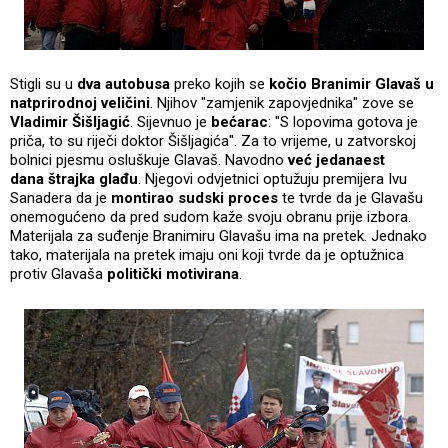
Stigli su u
dva autobusa
preko kojih se
kočio Branimir Glavaš
u
natprirodnoj veličini
. Njihov "zamjenik zapovjednika" zove se
Vladimir Šišljagić
. Sijevnuo je
bećarac
: "S lopovima gotova je
priča, to su riječi doktor Šišljagića". Za to vrijeme, u zatvorskoj
bolnici pjesmu osluškuje Glavaš. Navodno
već jedanaest
dana štrajka glađu
. Njegovi odvjetnici optužuju premijera Ivu
Sanadera da je
montirao sudski proces
te tvrde da je Glavašu
onemogućeno da pred sudom kaže svoju obranu prije izbora.
Materijala za suđenje Branimiru Glavašu ima na pretek. Jednako
tako, materijala na pretek imaju oni koji tvrde da je optužnica
protiv Glavaša
politički motivirana
.