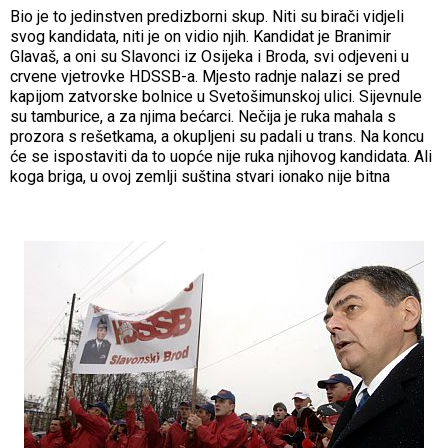
Bio je to jedinstven predizborni skup. Niti su birači vidjeli
svog kandidata, niti je on vidio njih. Kandidat je Branimir
Glavaš, a oni su Slavonci iz Osijeka i Broda, svi odjeveni u
crvene vjetrovke HDSSB-a. Mjesto radnje nalazi se pred
kapijom zatvorske bolnice u Svetošimunskoj ulici. Sijevnule
su tamburice, a za njima bećarci. Nečija je ruka mahala s
prozora s rešetkama, a okupljeni su padali u trans. Na koncu
će se ispostaviti da to uopće nije ruka njihovog kandidata. Ali
koga briga, u ovoj zemlji suština stvari ionako nije bitna