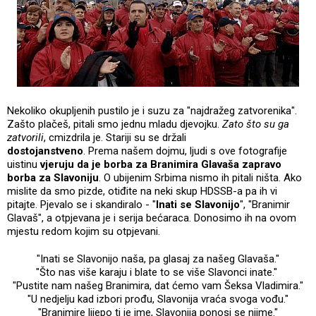
Nekoliko okupljenih pustilo je i suzu za "najdražeg zatvorenika".
Zašto plačeš, pitali smo jednu mladu djevojku.
Zato što su ga
zatvorili
, cmizdrila je. Stariji su se držali
dostojanstveno
. Prema našem dojmu, ljudi s ove fotografije
uistinu
vjeruju da je borba za Branimira Glavaša zapravo
borba za Slavoniju
. O ubijenim Srbima nismo ih pitali ništa. Ako
mislite da smo pizde, otiđite na neki skup HDSSB-a pa ih vi
pitajte. Pjevalo se i skandiralo - "
Inati se Slavonijo
", "Branimir
Glavaš", a otpjevana je i serija bećaraca. Donosimo ih na ovom
mjestu redom kojim su otpjevani.
"Inati se Slavonijo naša, pa glasaj za našeg Glavaša."
"Što nas više karaju i blate to se više Slavonci inate."
"Pustite nam našeg Branimira, dat ćemo vam Šeksa Vladimira."
"U nedjelju kad izbori prođu, Slavonija vraća svoga vođu."
"Branimire lijepo ti je ime, Slavonija ponosi se njime."