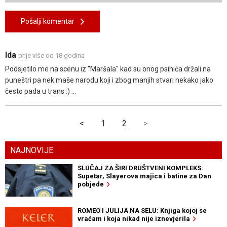
Pošalji komentar
Ida
prije više od 18 godina
Podsjetilo me na scenu iz "Maršala" kad su onog psihića držali na
puneštri pa nek maše narodu koji i zbog manjih stvari nekako jako
često pada u trans :) ...
<
1
2
>
NAJNOVIJE
SLUČAJ ZA ŠIRI DRUŠTVENI KOMPLEKS:
Supetar, Slayerova majica i batine za Dan
pobjede
ROMEO I JULIJA NA SELU: Knjiga kojoj se
vraćam i koja nikad nije iznevjerila