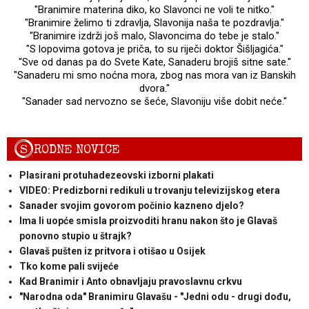
"Branimire materina diko, ko Slavonci ne voli te nitko."
"Branimire želimo ti zdravlja, Slavonija naša te pozdravlja."
"Branimire izdrži još malo, Slavoncima do tebe je stalo."
"S lopovima gotova je priča, to su riječi doktor Šišljagića."
"Sve od danas pa do Svete Kate, Sanaderu brojiš sitne sate."
"Sanaderu mi smo noćna mora, zbog nas mora van iz Banskih
dvora."
"Sanader sad nervozno se šeće, Slavoniju više dobit neće."
S
RODNE NOVICE
Plasirani protuhadezeovski izborni plakati
VIDEO: Predizborni redikuli u trovanju televizijskog etera
Sanader svojim govorom počinio kazneno djelo?
Ima li uopće smisla proizvoditi hranu nakon što je Glavaš
ponovno stupio u štrajk?
Glavaš pušten iz pritvora i otišao u Osijek
Tko kome pali svijeće
Kad Branimir i Anto obnavljaju pravoslavnu crkvu
"Narodna oda" Branimiru Glavašu - "Jedni odu - drugi dođu,