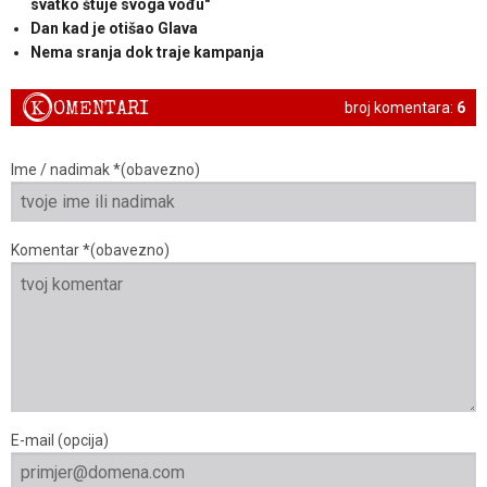
svatko štuje svoga vođu"
Dan kad je otišao Glava
Nema sranja dok traje kampanja
K
OMENTARI
broj komentara:
6
Ime / nadimak *(obavezno)
Komentar *(obavezno)
E-mail (opcija)