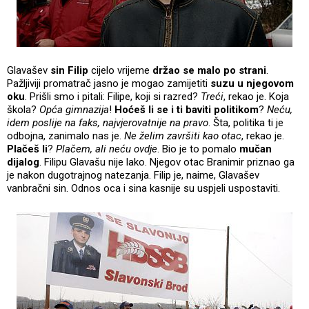
Glavašev
sin Filip
cijelo vrijeme
držao se malo po strani
.
Pažljiviji promatrač jasno je mogao zamijetiti
suzu u njegovom
oku
. Prišli smo i pitali: Filipe, koji si razred?
Treći
, rekao je. Koja
škola?
Opća gimnazija
!
Hoćeš li se i ti baviti politikom
?
Neću,
idem poslije na faks, najvjerovatnije na pravo
. Šta, politika ti je
odbojna, zanimalo nas je.
Ne želim završiti kao otac
, rekao je.
Plačeš li
?
Plačem, ali neću ovdje
. Bio je to pomalo
mučan
dijalog
. Filipu Glavašu nije lako. Njegov otac Branimir priznao ga
je nakon dugotrajnog natezanja. Filip je, naime, Glavašev
vanbračni sin. Odnos oca i sina kasnije su uspjeli uspostaviti.