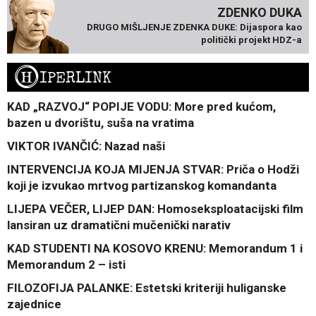
ZDENKO DUKA
DRUGO MIŠLJENJE ZDENKA DUKE: Dijaspora kao
politički projekt HDZ-a
H
IPERLINK
KAD „RAZVOJ“ POPIJE VODU: More pred kućom,
bazen u dvorištu, suša na vratima
VIKTOR IVANČIĆ: Nazad naši
INTERVENCIJA KOJA MIJENJA STVAR: Priča o Hodži
koji je izvukao mrtvog partizanskog komandanta
LIJEPA VEČER, LIJEP DAN: Homoseksploatacijski film
lansiran uz dramatični mučenički narativ
KAD STUDENTI NA KOSOVO KRENU: Memorandum 1 i
Memorandum 2 – isti
FILOZOFIJA PALANKE: Estetski kriteriji huliganske
zajednice