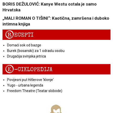
BORIS DEŽULOVIĆ: Kanye Westu ostala je samo
Hrvatska
„MALI ROMAN O TIŠINI“: Kaotična, zamršena i duboko
intimna knjiga
R
ECEPTI
Domaći sok od bazge
Burek (bosanski) za 1 odraslu osobu
Drugačija svinjska jetrica
E
-CIKLOPEDIJA
Povijesni put Hitlerove 'klonje'
Yugo - urbana legenda
Freedom Theatre (Teatar slobode)