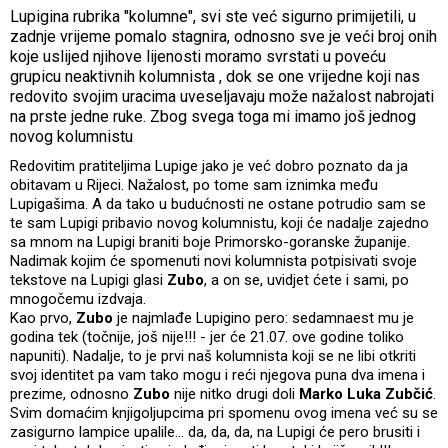
Lupigina rubrika "kolumne", svi ste već sigurno primijetili, u
zadnje vrijeme pomalo stagnira, odnosno sve je veći broj onih
koje uslijed njihove lijenosti moramo svrstati u poveću
grupicu neaktivnih kolumnista , dok se one vrijedne koji nas
redovito svojim uracima uveseljavaju može nažalost nabrojati
na prste jedne ruke. Zbog svega toga mi imamo još jednog
novog kolumnistu
Redovitim pratiteljima Lupige jako je već dobro poznato da ja
obitavam u Rijeci. Nažalost, po tome sam iznimka među
Lupigašima. A da tako u budućnosti ne ostane potrudio sam se
te sam Lupigi pribavio novog kolumnistu, koji će nadalje zajedno
sa mnom na Lupigi braniti boje Primorsko-goranske županije.
Nadimak kojim će spomenuti novi kolumnista potpisivati svoje
tekstove na Lupigi glasi
Zubo
, a on se, uvidjet ćete i sami, po
mnogočemu izdvaja.
Kao prvo,
Zubo
je najmlađe Lupigino pero: sedamnaest mu je
godina tek (točnije, još nije!!! - jer će 21.07. ove godine toliko
napuniti). Nadalje, to je prvi naš kolumnista koji se ne libi otkriti
svoj identitet pa vam tako mogu i reći njegova puna dva imena i
prezime, odnosno
Zubo
nije nitko drugi doli
Marko Luka Zubčić
.
Svim domaćim knjigoljupcima pri spomenu ovog imena već su se
zasigurno lampice upalile... da, da, da, na Lupigi će pero brusiti i