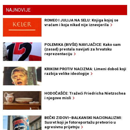
NAJNOVIJE
ROMEO I JULIJA NA SELU: Knjiga kojoj se
vraćam i koja nikad nije iznevjerila
POLEMIKA (BIVŠE) NAVIJAČICE: Kako sam
(zasad) prestala navijati za hrvatsku
reprezentaciju
KRIKOM PROTIV NACIZMA: Limeni doboš koji
razbija velike ideologije
HODOČAŠĆE: Tražeći Friedricha Nietzschea
i njegove misli
BEČKI ZIDOVI–BALKANSKI NACIONALIZMI:
Susret koji je fotoreportažu pretvorio u
agresivnu prijetnju