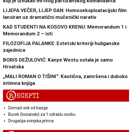
koji je izvukao mrtvog partizanskog komandanta
LIJEPA VEČER, LIJEP DAN: Homoseksploatacijski film
lansiran uz dramatični mučenički narativ
KAD STUDENTI NA KOSOVO KRENU: Memorandum 1 i
Memorandum 2 – isti
FILOZOFIJA PALANKE: Estetski kriteriji huliganske
zajednice
BORIS DEŽULOVIĆ: Kanye Westu ostala je samo
Hrvatska
„MALI ROMAN O TIŠINI“: Kaotična, zamršena i duboko
intimna knjiga
R
ECEPTI
Domaći sok od bazge
Burek (bosanski) za 1 odraslu osobu
Drugačija svinjska jetrica