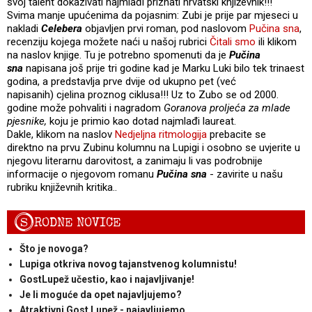
svoj talent dokazivati najmlađi priznati hrvatski književnik!!!
Svima manje upućenima da pojasnim: Zubi je prije par mjeseci u
nakladi
Celebera
objavljen prvi roman, pod naslovom
Pučina sna
,
recenziju kojega možete naći u našoj rubrici
Čitali smo
ili klikom
na naslov knjige. Tu je potrebno spomenuti da je
Pučina
sna
napisana još prije tri godine kad je Marku Luki bilo tek trinaest
godina, a predstavlja prve dvije od ukupno pet (već
napisanih) cjelina proznog ciklusa!!! Uz to Zubo se od 2000.
godine može pohvaliti i nagradom
Goranova proljeća za mlade
pjesnike,
koju je primio kao dotad najmlađi laureat.
Dakle, klikom na naslov
Nedjeljna ritmologija
prebacite se
direktno na prvu Zubinu kolumnu na Lupigi i osobno se uvjerite u
njegovu literarnu darovitost, a zanimaju li vas podrobnije
informacije o njegovom romanu
Pučina sna
- zavirite u našu
rubriku književnih kritika..
S
RODNE NOVICE
Što je novoga?
Lupiga otkriva novog tajanstvenog kolumnistu!
GostLupež učestio, kao i najavljivanje!
Je li moguće da opet najavljujemo?
Atraktivni Gost Lupež - najavljujemo