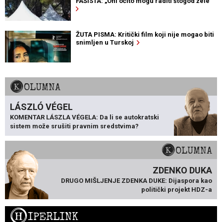
FAŠISTA: „Oni očito mogu raditi štogod žele“
ŽUTA PISMA: Kritički film koji nije mogao biti
snimljen u Turskoj
KOLUMNA
LÁSZLÓ VÉGEL
KOMENTAR LÁSZLA VÉGELA: Da li se autokratski
sistem može srušiti pravnim sredstvima?
KOLUMNA
ZDENKO DUKA
DRUGO MIŠLJENJE ZDENKA DUKE: Dijaspora kao
politički projekt HDZ-a
H
IPERLINK