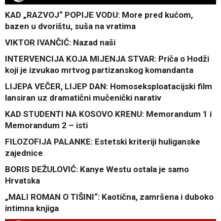
KAD „RAZVOJ“ POPIJE VODU: More pred kućom,
bazen u dvorištu, suša na vratima
VIKTOR IVANČIĆ: Nazad naši
INTERVENCIJA KOJA MIJENJA STVAR: Priča o Hodži
koji je izvukao mrtvog partizanskog komandanta
LIJEPA VEČER, LIJEP DAN: Homoseksploatacijski film
lansiran uz dramatični mučenički narativ
KAD STUDENTI NA KOSOVO KRENU: Memorandum 1 i
Memorandum 2 – isti
FILOZOFIJA PALANKE: Estetski kriteriji huliganske
zajednice
BORIS DEŽULOVIĆ: Kanye Westu ostala je samo
Hrvatska
„MALI ROMAN O TIŠINI“: Kaotična, zamršena i duboko
intimna knjiga