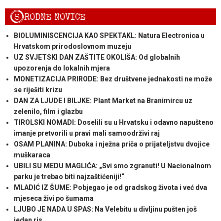
S
RODNE NOVICE
BIOLUMINISCENCIJA KAO SPEKTAKL: Natura Electronica u
Hrvatskom prirodoslovnom muzeju
UZ SVJETSKI DAN ZAŠTITE OKOLIŠA: Od globalnih
upozorenja do lokalnih mjera
MONETIZACIJA PRIRODE: Bez društvene jednakosti ne može
se riješiti krizu
DAN ZA LJUDE I BILJKE: Plant Market na Branimircu uz
zelenilo, film i glazbu
TIROLSKI NOMADI: Doselili su u Hrvatsku i odavno napušteno
imanje pretvorili u pravi mali samoodrživi raj
OSAM PLANINA: Duboka i nježna priča o prijateljstvu dvojice
muškaraca
UBILI SU MEDU MAGLIĆA: „Svi smo zgranuti! U Nacionalnom
parku je trebao biti najzaštićeniji!“
MLADIĆ IZ ŠUME: Pobjegao je od gradskog života i već dva
mjeseca živi po šumama
LJUBO JE NADA U SPAS: Na Velebitu u divljinu pušten još
jedan ris