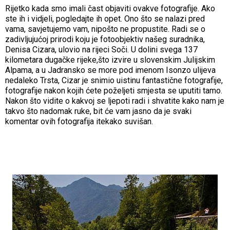
Rijetko kada smo imali čast objaviti ovakve fotografije. Ako
ste ih i vidjeli, pogledajte ih opet. Ono što se nalazi pred
vama, savjetujemo vam, nipošto ne propustite. Radi se o
zadivljujućoj prirodi koju je fotoobjektiv našeg suradnika,
Denisa Cizara, ulovio na rijeci Soči. U dolini svega 137
kilometara dugačke rijeke,što izvire u slovenskim Julijskim
Alpama, a u Jadransko se more pod imenom Isonzo ulijeva
nedaleko Trsta, Cizar je snimio uistinu fantastične fotografije,
fotografije nakon kojih ćete poželjeti smjesta se uputiti tamo.
Nakon što vidite o kakvoj se ljepoti radi i shvatite kako nam je
takvo što nadomak ruke, bit će vam jasno da je svaki
komentar ovih fotografija itekako suvišan.