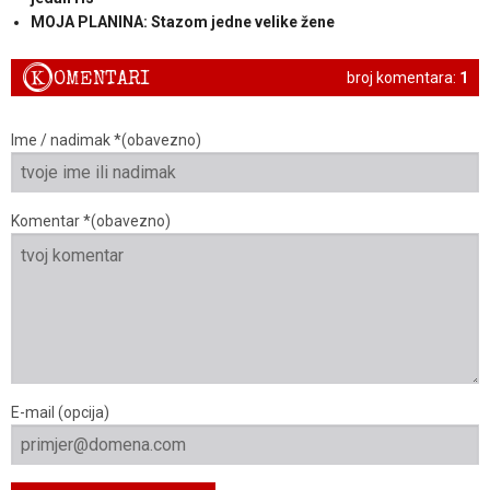
MOJA PLANINA: Stazom jedne velike žene
K
OMENTARI
broj komentara:
1
Ime / nadimak *(obavezno)
Komentar *(obavezno)
E-mail (opcija)