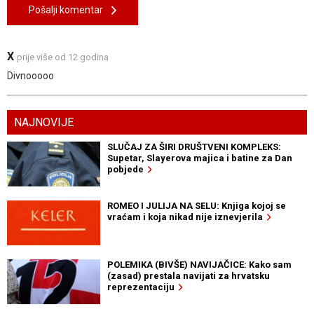
Pošalji komentar
X
prije više od 12 godina
Divnooooo
NAJNOVIJE
SLUČAJ ZA ŠIRI DRUŠTVENI KOMPLEKS:
Supetar, Slayerova majica i batine za Dan
pobjede
ROMEO I JULIJA NA SELU: Knjiga kojoj se
vraćam i koja nikad nije iznevjerila
POLEMIKA (BIVŠE) NAVIJAČICE: Kako sam
(zasad) prestala navijati za hrvatsku
reprezentaciju