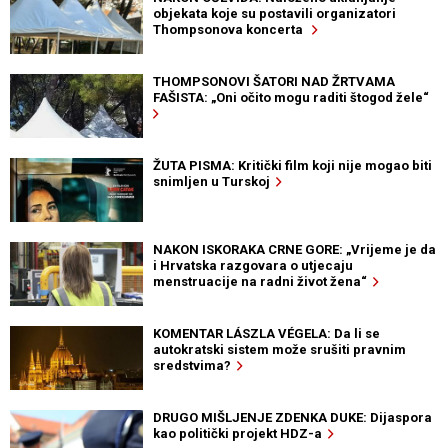
objekata koje su postavili organizatori
Thompsonova koncerta
THOMPSONOVI ŠATORI NAD ŽRTVAMA
FAŠISTA: „Oni očito mogu raditi štogod žele“
ŽUTA PISMA: Kritički film koji nije mogao biti
snimljen u Turskoj
NAKON ISKORAKA CRNE GORE: „Vrijeme je da
i Hrvatska razgovara o utjecaju
menstruacije na radni život žena“
KOMENTAR LÁSZLA VÉGELA: Da li se
autokratski sistem može srušiti pravnim
sredstvima?
DRUGO MIŠLJENJE ZDENKA DUKE: Dijaspora
kao politički projekt HDZ-a