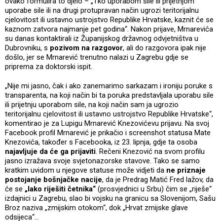
ovako formulira to djelo – „Tko uporabom sile ili prijetnjom
uporabe sile ili na drugi protupravan način ugrozi teritorijalnu
cjelovitost ili ustavno ustrojstvo Republike Hrvatske, kaznit će se
kaznom zatvora najmanje pet godina“. Nakon prijave, Mrnarevića
su danas kontaktirali iz Županijskog državnog odvjetništva u
Dubrovniku, s
pozivom na razgovor
, ali do razgovora ipak nije
došlo, jer se Mrnarević trenutno nalazi u Zagrebu gdje se
priprema za doktorski ispit.
„Nije mi jasno, čak i ako zanemarimo sarkazam i ironiju poruke s
transparenta, na koji način bi ta poruka predstavljala uporabu sile
ili prijetnju uporabom sile, na koji način sam ja ugrozio
teritorijalnu cjelovitost ili ustavno ustrojstvo Republike Hrvatske“,
komentirao je za Lupigu Mrnarević Knezovićevu prijavu. Na svoj
Facebook profil Mrnarević je prikačio i screenshot statusa Mate
Knezovića, također s Facebooka, iz 23. lipnja, gdje ta osoba
najavljuje da će ga prijaviti
. Rečeni Knezović na svom profilu
jasno izražava svoje svjetonazorske stavove. Tako se samo
kratkim uvidom u njegove statuse može vidjeti da
ne priznaje
postojanje bošnjačke nacije
, da je Predrag Matić Fred lažov, da
će se
„lako riješiti četnika“
(prosvjednici u Srbu) čim se „riješe“
izdajnici u Zagrebu, slao bi vojsku na granicu sa Slovenijom, Sašu
Broz naziva „zmijskim otokom“, dok „Hrvat zmijske glave
odsijeca“…