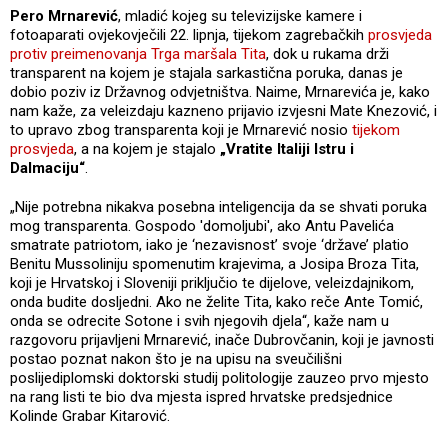
Pero Mrnarević
, mladić kojeg su televizijske kamere i
fotoaparati ovjekovječili 22. lipnja, tijekom zagrebačkih
prosvjeda
protiv preimenovanja Trga maršala Tita
, dok u rukama drži
transparent na kojem je stajala sarkastična poruka, danas je
dobio poziv iz Državnog odvjetništva. Naime, Mrnarevića je, kako
nam kaže, za veleizdaju kazneno prijavio izvjesni Mate Knezović, i
to upravo zbog transparenta koji je Mrnarević nosio
tijekom
prosvjeda
, a na kojem je stajalo
„Vratite Italiji Istru i
Dalmaciju“
.
„Nije potrebna nikakva posebna inteligencija da se shvati poruka
mog transparenta. Gospodo 'domoljubi', ako Antu Pavelića
smatrate patriotom, iako je ‘nezavisnost’ svoje ‘države’ platio
Benitu Mussoliniju spomenutim krajevima, a Josipa Broza Tita,
koji je Hrvatskoj i Sloveniji priključio te dijelove, veleizdajnikom,
onda budite dosljedni. Ako ne želite Tita, kako reče Ante Tomić,
onda se odrecite Sotone i svih njegovih djela“, kaže nam u
razgovoru prijavljeni Mrnarević, inače Dubrovčanin, koji je javnosti
postao poznat nakon što je na upisu na sveučilišni
poslijediplomski doktorski studij politologije zauzeo prvo mjesto
na rang listi te bio dva mjesta ispred hrvatske predsjednice
Kolinde Grabar Kitarović.