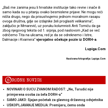
„Baš me zanima jesu li hrvatske institucije tako revne i inače ili
samo kada su u pitanju ovako besmislene prijave. Ne mogu reći
ništa drugo, nego da prisustvujemo jednom moralnom rasapu
ovoga društva, gdje se izdajnike želi proglasiti velikanima“,
zaključio je Mrnarević, uz poruku kolumnisti Anti Tomiću da ga
zbog njegovog teksta od 1. srpnja, pod naslovom „Kad se već
odričemo Tita na ulicama, red je da se odreknemo i Istre,
Dalmacije i Kvarnera“
vjerojatno očekuje poziv iz DORH-a
.
Lupiga.Com
Naslovna fotografija: Lupiga.Com
S
RODNE NOVICE
NOVINARI O SUCU ZVANOM RADOST: „Ne, Turudić nije
primjerena osoba za šefa DORH-a“
SAMO JAKO: Sjajan početak za glavnog državnog odvjetnika
UŠKOPLJAVANJE MEDIJA: Premijeru, čemu onda