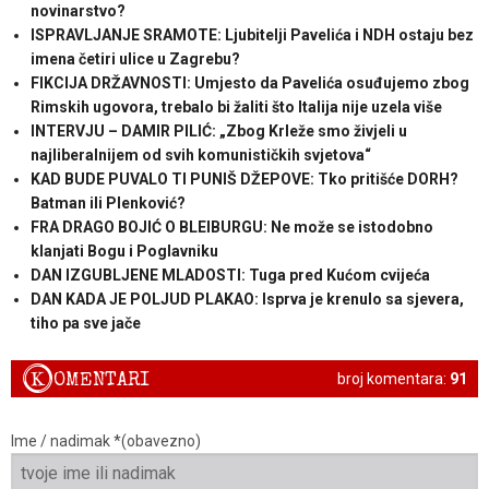
novinarstvo?
ISPRAVLJANJE SRAMOTE: Ljubitelji Pavelića i NDH ostaju bez
imena četiri ulice u Zagrebu?
FIKCIJA DRŽAVNOSTI: Umjesto da Pavelića osuđujemo zbog
Rimskih ugovora, trebalo bi žaliti što Italija nije uzela više
INTERVJU – DAMIR PILIĆ: „Zbog Krleže smo živjeli u
najliberalnijem od svih komunističkih svjetova“
KAD BUDE PUVALO TI PUNIŠ DŽEPOVE: Tko pritišće DORH?
Batman ili Plenković?
FRA DRAGO BOJIĆ O BLEIBURGU: Ne može se istodobno
klanjati Bogu i Poglavniku
DAN IZGUBLJENE MLADOSTI: Tuga pred Kućom cvijeća
DAN KADA JE POLJUD PLAKAO: Isprva je krenulo sa sjevera,
tiho pa sve jače
K
OMENTARI
broj komentara:
91
Ime / nadimak *(obavezno)