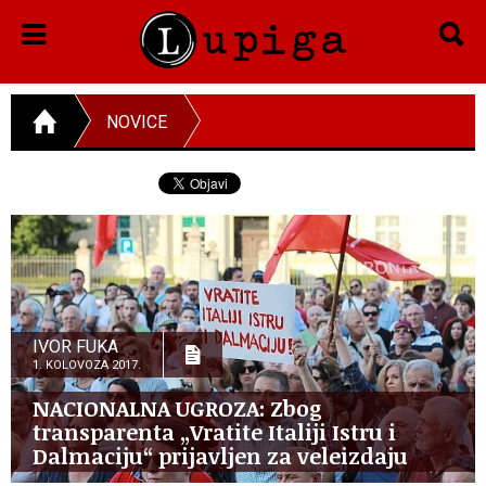
NOVICE
IVOR FUKA
1. KOLOVOZA 2017.
NACIONALNA UGROZA: Zbog
transparenta „Vratite Italiji Istru i
Dalmaciju“ prijavljen za veleizdaju