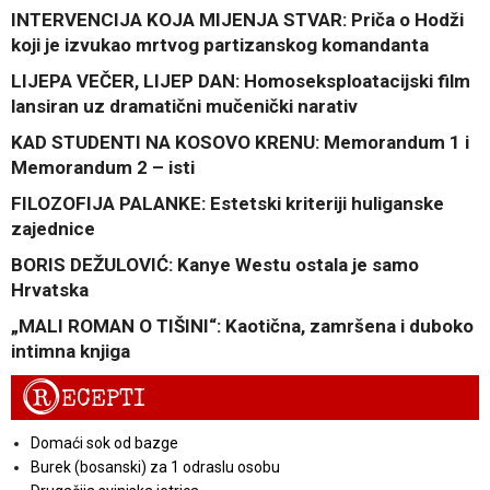
INTERVENCIJA KOJA MIJENJA STVAR: Priča o Hodži
koji je izvukao mrtvog partizanskog komandanta
LIJEPA VEČER, LIJEP DAN: Homoseksploatacijski film
lansiran uz dramatični mučenički narativ
KAD STUDENTI NA KOSOVO KRENU: Memorandum 1 i
Memorandum 2 – isti
FILOZOFIJA PALANKE: Estetski kriteriji huliganske
zajednice
BORIS DEŽULOVIĆ: Kanye Westu ostala je samo
Hrvatska
„MALI ROMAN O TIŠINI“: Kaotična, zamršena i duboko
intimna knjiga
R
ECEPTI
Domaći sok od bazge
Burek (bosanski) za 1 odraslu osobu