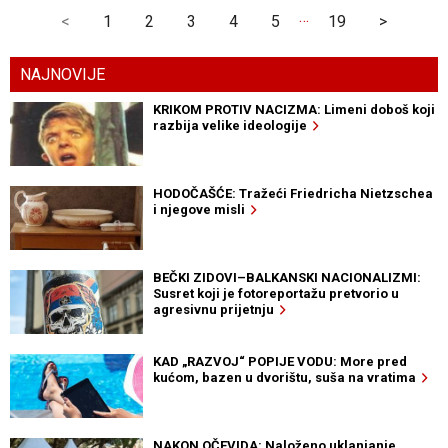
…
<
1
2
3
4
5
19
>
NAJNOVIJE
KRIKOM PROTIV NACIZMA: Limeni doboš koji
razbija velike ideologije
HODOČAŠĆE: Tražeći Friedricha Nietzschea
i njegove misli
BEČKI ZIDOVI–BALKANSKI NACIONALIZMI:
Susret koji je fotoreportažu pretvorio u
agresivnu prijetnju
KAD „RAZVOJ“ POPIJE VODU: More pred
kućom, bazen u dvorištu, suša na vratima
NAKON OČEVIDA: Naloženo uklanjanje