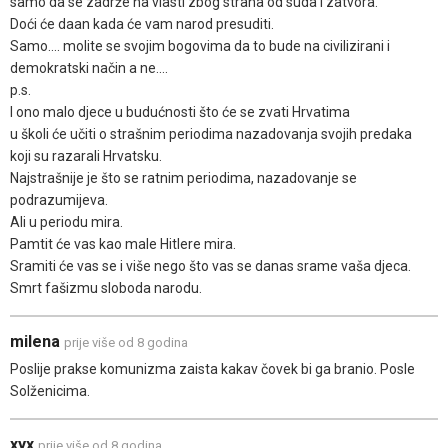
samo da se zadrže na vlasti zbog straha od suda i zatvora.
Doći će daan kada će vam narod presuditi.
Samo.... molite se svojim bogovima da to bude na civilizirani i
demokratski način a ne....
p.s.
I ono malo djece u budućnosti što će se zvati Hrvatima
u školi će učiti o strašnim periodima nazadovanja svojih predaka
koji su razarali Hrvatsku.
Najstrašnije je što se ratnim periodima, nazadovanje se
podrazumijeva.
Ali u periodu mira.
Pamtit će vas kao male Hitlere mira.
Sramiti će vas se i više nego što vas se danas srame vaša djeca.
Smrt fašizmu sloboda narodu.
milena
prije više od 8 godina
Poslije prakse komunizma zaista kakav čovek bi ga branio. Posle
Solženicima.
xyx
prije više od 8 godina