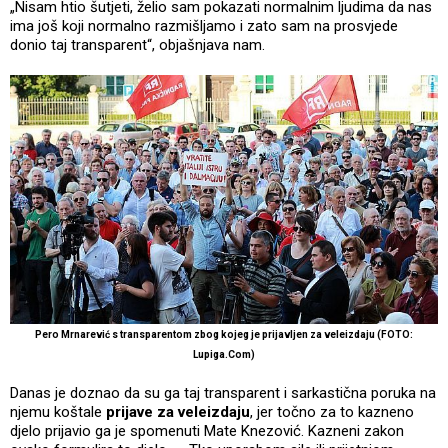
„Nisam htio šutjeti, želio sam pokazati normalnim ljudima da nas
ima još koji normalno razmišljamo i zato sam na prosvjede
donio taj transparent“, objašnjava nam.
Pero Mrnarević s transparentom zbog kojeg je prijavljen za veleizdaju (FOTO:
Lupiga.Com)
Danas je doznao da su ga taj transparent i sarkastična poruka na
njemu koštale
prijave za veleizdaju
, jer točno za to kazneno
djelo prijavio ga je spomenuti Mate Knezović. Kazneni zakon