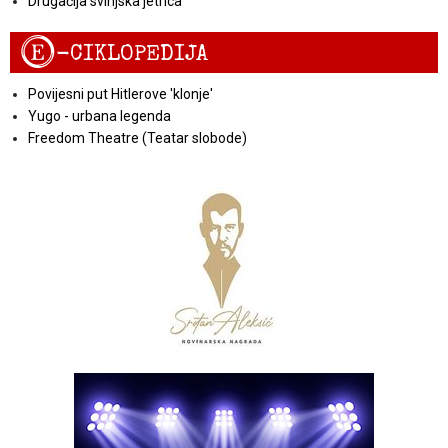
Drugačija svinjska jetrica
E
-CIKLOPEDIJA
Povijesni put Hitlerove 'klonje'
Yugo - urbana legenda
Freedom Theatre (Teatar slobode)