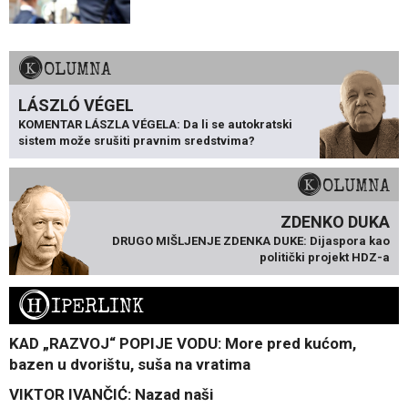
KOLUMNA
LÁSZLÓ VÉGEL
KOMENTAR LÁSZLA VÉGELA: Da li se autokratski
sistem može srušiti pravnim sredstvima?
KOLUMNA
ZDENKO DUKA
DRUGO MIŠLJENJE ZDENKA DUKE: Dijaspora kao
politički projekt HDZ-a
H
IPERLINK
KAD „RAZVOJ“ POPIJE VODU: More pred kućom,
bazen u dvorištu, suša na vratima
VIKTOR IVANČIĆ: Nazad naši