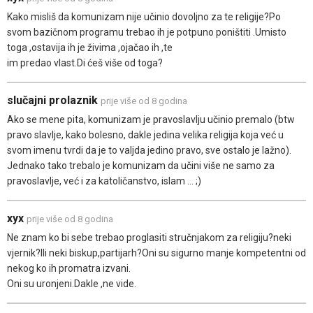
Kako misliš da komunizam nije učinio dovoljno za te religije?Po
svom bazičnom programu trebao ih je potpuno poništiti .Umisto
toga ,ostavija ih je živima ,ojačao ih ,te
im predao vlast.Di ćeš više od toga?
slučajni prolaznik
prije više od 8 godina
Ako se mene pita, komunizam je pravoslavlju učinio premalo (btw
pravo slavlje, kako bolesno, dakle jedina velika religija koja već u
svom imenu tvrdi da je to valjda jedino pravo, sve ostalo je lažno).
Jednako tako trebalo je komunizam da učini više ne samo za
pravoslavlje, već i za katoličanstvo, islam ... ;)
xyx
prije više od 8 godina
Ne znam ko bi sebe trebao proglasiti stručnjakom za religiju?neki
vjernik?Ili neki biskup,partijarh?Oni su sigurno manje kompetentni od
nekog ko ih promatra izvani.
Oni su uronjeni.Dakle ,ne vide.