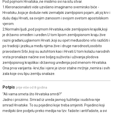
Pod pojmom Hrvatska ,ne mislimo svi na istu stvar.
1.Kleronacionalisti vide uzvišeno imaginarno svemirsko biće -
Hrvatsku ,koja je doduše neki zemaljski zamljopisni pojam ,ali joj krv i
dušu daju Hrvati, sa svojim zanosom i svojom svetom apostolskom
vjerom.
2.Normalni ljudi ,pod pojmom Hrvatska,vide zemljopisni krajolik,koji
je državno omeđen i uređen.U tom lipom zemljopisnom kraju žive
razni građani,uglavnom Hrvati ,koji su opet međusobno vrlo različiti i
po tradiciji i jeziku,a među njima žive i druge narodnosti,osobito
pravoslavni Srbi ,koji su autohtoni kao i Hrvati.U tom kolažu narodnih
vrsta pronalaze načine sve boljeg suživota i uživanja plodova
zemljopisnog krajolika i državnog uređenja pod imenom-Hrvatska.
Ona prva varijanta -krvi,tla i vjere je izvor stalne mržnje ,nemira i svih
zala koje ovu lipu zemlju snalaze.
Potpis
prije više od 8 godina
"Ali vama smeta što Hrvatska smrdi?"
Jadno i prozirno. Smrad iz ureda javnog tužitelja i sudstva nije
smrad Hrvatske. To su pojedinci koje treba smjeniti. Pojedinci koji
medijski šire podjelu preko medija na tzv. fašiste i antifašiste, a svi