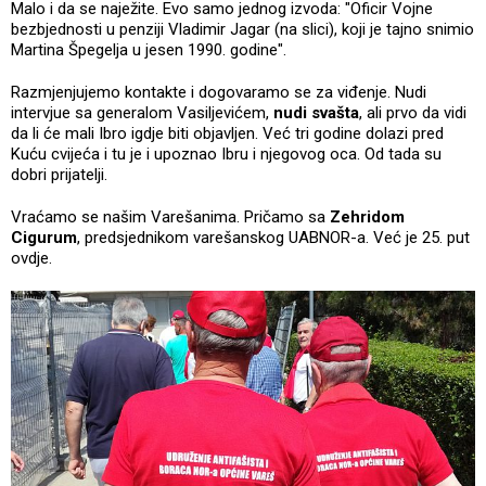
Malo i da se naježite. Evo samo jednog izvoda: "Oficir Vojne
bezbjednosti u penziji Vladimir Jagar (na slici), koji je tajno snimio
Martina Špegelja u jesen 1990. godine".
Razmjenjujemo kontakte i dogovaramo se za viđenje. Nudi
intervjue sa generalom Vasiljevićem,
nudi svašta
, ali prvo da vidi
da li će mali Ibro igdje biti objavljen. Već tri godine dolazi pred
Kuću cvijeća i tu je i upoznao Ibru i njegovog oca. Od tada su
dobri prijatelji.
Vraćamo se našim Varešanima. Pričamo sa
Zehridom
Cigurum
, predsjednikom varešanskog UABNOR-a. Već je 25. put
ovdje.