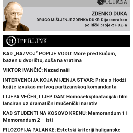
KOLUMNA
ZDENKO DUKA
DRUGO MIŠLJENJE ZDENKA DUKE: Dijaspora kao
politički projekt HDZ-a
H
IPERLINK
KAD „RAZVOJ“ POPIJE VODU: More pred kućom,
bazen u dvorištu, suša na vratima
VIKTOR IVANČIĆ: Nazad naši
INTERVENCIJA KOJA MIJENJA STVAR: Priča o Hodži
koji je izvukao mrtvog partizanskog komandanta
LIJEPA VEČER, LIJEP DAN: Homoseksploatacijski film
lansiran uz dramatični mučenički narativ
KAD STUDENTI NA KOSOVO KRENU: Memorandum 1 i
Memorandum 2 – isti
FILOZOFIJA PALANKE: Estetski kriteriji huliganske