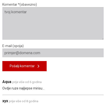
Komentar *(obavezno)
E-mail (opcija)
Pošalji komentar
Aqua
prije više od 6 godina
Ovdje ruze najljepse mirisu...
xyx
prije više od 8 godina