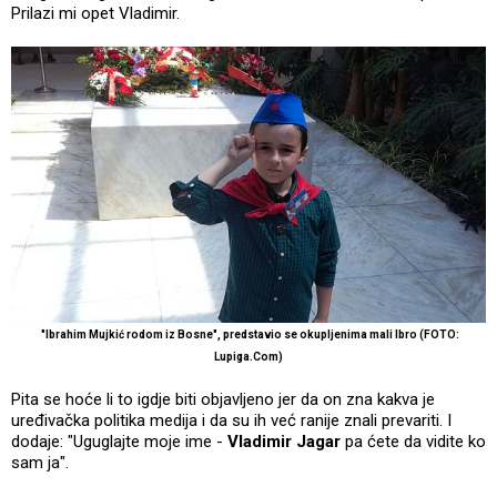
Prilazi mi opet Vladimir.
"Ibrahim Mujkić rodom iz Bosne", predstavio se okupljenima mali Ibro (FOTO:
Lupiga.Com)
Pita se hoće li to igdje biti objavljeno jer da on zna kakva je
uređivačka politika medija i da su ih već ranije znali prevariti. I
dodaje: "Uguglajte moje ime -
Vladimir Jagar
pa ćete da vidite ko
sam ja".