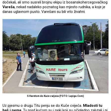
dočekali, ali smo susreli brojnu ekipu iz bosanskohercegovačkog
Vareša
, nekad nadaleko poznatog kao mjesto rudnika, a koje je
danas uglavnom pusto. Varešani su bili vrlo živahni.
S Haretom do Kuće cvijeća (FOTO: Lupiga.Com)
Uz pjesmu o drugu Titu penju se do Kuće cvijeća.
Mladosti tu
baš i nema
. Tu pred kućom su i neki koji su očigledno zalutali i ni