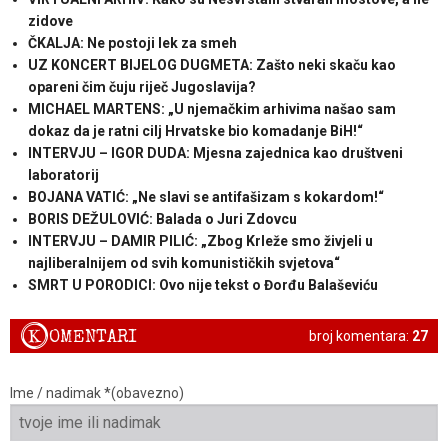
zidove
ČKALJA: Ne postoji lek za smeh
UZ KONCERT BIJELOG DUGMETA: Zašto neki skaču kao
opareni čim čuju riječ Jugoslavija?
MICHAEL MARTENS: „U njemačkim arhivima našao sam
dokaz da je ratni cilj Hrvatske bio komadanje BiH!“
INTERVJU – IGOR DUDA: Mjesna zajednica kao društveni
laboratorij
BOJANA VATIĆ: „Ne slavi se antifašizam s kokardom!“
BORIS DEŽULOVIĆ: Balada o Juri Zdovcu
INTERVJU – DAMIR PILIĆ: „Zbog Krleže smo živjeli u
najliberalnijem od svih komunističkih svjetova“
SMRT U PORODICI: Ovo nije tekst o Đorđu Balaševiću
K
OMENTARI
broj komentara:
27
Ime / nadimak *(obavezno)