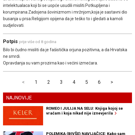
intelektualaca koji bi se uopće usudili misliti.Potkupljena i
korumpirana.Zadojena šovinizmom i mržnjom,koja je sastavni dio
busanja u prsa.Religijom opijena da je teško to i gledati a kamoli
sudjelovati.
Potpis
prije više od 8 godina
Bilo bi čudno misliti da je fašistička orjuna pozitivna, a da Hrvatska
ne smrdi.
Opravdanja su vam prozirna kao i većini izmećara.
<
1
2
3
4
5
6
>
NAJNOVIJE
ROMEO I JULIJA NA SELU: Knjiga kojoj se
vraćam i koja nikad nije iznevjerila
POLEMIKA (BIVŠE) NAVIJAČICE: Kako sam