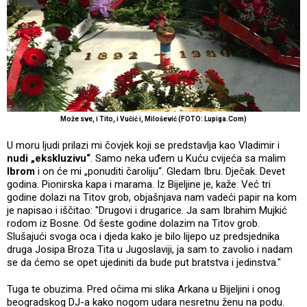
Može sve, i Tito, i Vučić i, Milošević (FOTO: Lupiga.Com)
U moru ljudi prilazi mi čovjek koji se predstavlja kao Vladimir i
nudi „ekskluzivu“
. Samo neka uđem u Kuću cvijeća sa malim
Ibrom
i on će mi „ponuditi čaroliju“. Gledam Ibru. Dječak. Devet
godina. Pionirska kapa i marama. Iz Bijeljine je, kaže. Već tri
godine dolazi na Titov grob, objašnjava nam vadeći papir na kom
je napisao i iščitao: "Drugovi i drugarice. Ja sam Ibrahim Mujkić
rodom iz Bosne. Od šeste godine dolazim na Titov grob.
Slušajući svoga oca i djeda kako je bilo lijepo uz predsjednika
druga Josipa Broza Tita u Jugoslaviji, ja sam to zavolio i nadam
se da ćemo se opet ujediniti da bude put bratstva i jedinstva."
Tuga te obuzima. Pred očima mi slika Arkana u Bijeljini i onog
beogradskog DJ-a kako nogom udara nesretnu ženu na podu.