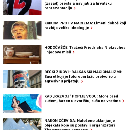
(zasad) prestala navijati za hrvatsku
reprezentaciju
KRIKOM PROTIV NACIZMA: Limeni doboš koji
razbija velike ideologije
HODOČAŠĆE: Tražeći Friedricha Nietzschea
i njegove misli
BEČKI ZIDOVI–BALKANSKI NACIONALIZMI:
Susret koji je fotoreportažu pretvorio u
agresivnu prijetnju
KAD „RAZVOJ“ POPIJE VODU: More pred
kućom, bazen u dvorištu, suša na vratima
NAKON OČEVIDA: Naloženo uklanjanje
objekata koje su postavili organizatori
Thompsonova koncerta