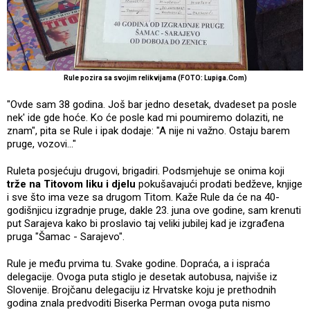
Rule pozira sa svojim relikvijama (FOTO: Lupiga.Com)
"Ovde sam 38 godina. Još bar jedno desetak, dvadeset pa posle
nek' ide gde hoće. Ko će posle kad mi poumiremo dolaziti, ne
znam", pita se Rule i ipak dodaje: "A nije ni važno. Ostaju barem
pruge, vozovi..."
Ruleta posjećuju drugovi, brigadiri. Podsmjehuje se onima koji
trže na Titovom liku i djelu
pokušavajući prodati bedževe, knjige
i sve što ima veze sa drugom Titom. Kaže Rule da će na 40-
godišnjicu izgradnje pruge, dakle 23. juna ove godine, sam krenuti
put Sarajeva kako bi proslavio taj veliki jubilej kad je izgrađena
pruga "Šamac - Sarajevo".
Rule je među prvima tu. Svake godine. Dopraća, a i ispraća
delegacije. Ovoga puta stiglo je desetak autobusa, najviše iz
Slovenije. Brojčanu delegaciju iz Hrvatske koju je prethodnih
godina znala predvoditi Biserka Perman ovoga puta nismo