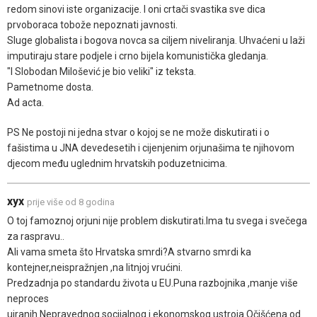
redom sinovi iste organizacije. I oni crtači svastika sve dica
prvoboraca tobože nepoznati javnosti.
Sluge globalista i bogova novca sa ciljem niveliranja. Uhvaćeni u laži
imputiraju stare podjele i crno bijela komunistička gledanja.
"I Slobodan Milošević je bio veliki" iz teksta.
Pametnome dosta.
Ad acta.
PS Ne postoji ni jedna stvar o kojoj se ne može diskutirati i o
fašistima u JNA devedesetih i cijenjenim orjunašima te njihovom
djecom među uglednim hrvatskih poduzetnicima.
xyx
prije više od 8 godina
O toj famoznoj orjuni nije problem diskutirati.Ima tu svega i svečega
za raspravu..
Ali vama smeta što Hrvatska smrdi?A stvarno smrdi ka
kontejner,neispražnjen ,na litnjoj vrućini.
Predzadnja po standardu života u EU.Puna razbojnika ,manje više
neproces
uiranih.Nepravednog socijalnog i ekonomskog ustroja.Očišćena od