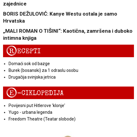
zajednice
BORIS DEŽULOVIĆ: Kanye Westu ostala je samo
Hrvatska
„MALI ROMAN O TIŠINI“: Kaotična, zamršena i duboko
intimna knjiga
R
ECEPTI
Domaći sok od bazge
Burek (bosanski) za 1 odraslu osobu
Drugačija svinjska jetrica
E
-CIKLOPEDIJA
Povijesni put Hitlerove 'klonje'
Yugo - urbana legenda
Freedom Theatre (Teatar slobode)