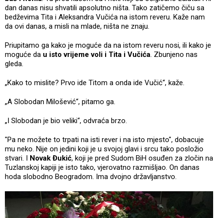
dan danas nisu shvatili apsolutno ništa. Tako zatičemo čiču sa
bedževima Tita i Aleksandra Vučića na istom reveru. Kaže nam
da ovi danas, a misli na mlade, ništa ne znaju.
Priupitamo ga kako je moguće da na istom reveru nosi, ili kako je
moguće da
u isto vrijeme voli i Tita i Vučića
. Zbunjeno nas
gleda.
„Kako to mislite? Prvo ide Titom a onda ide Vučić“, kaže.
„A Slobodan Milošević“, pitamo ga.
„I Slobodan je bio veliki“, odvraća brzo.
"Pa ne možete to trpati na isti rever i na isto mjesto", dobacuje
mu neko. Nije on jedini koji je u svojoj glavi i srcu tako posložio
stvari. I
Novak Đukić
, koji je pred Sudom BiH osuđen za zločin na
Tuzlanskoj kapiji je isto tako, vjerovatno razmišljao. On danas
hoda slobodno Beogradom. Ima dvojno državljanstvo.