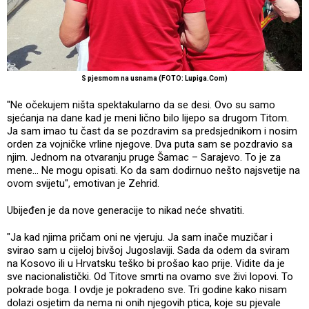
S pjesmom na usnama (FOTO: Lupiga.Com)
"Ne očekujem ništa spektakularno da se desi. Ovo su samo
sjećanja na dane kad je meni lično bilo lijepo sa drugom Titom.
Ja sam imao tu čast da se pozdravim sa predsjednikom i nosim
orden za vojničke vrline njegove. Dva puta sam se pozdravio sa
njim. Jednom na otvaranju pruge Šamac – Sarajevo. To je za
mene... Ne mogu opisati. Ko da sam dodirnuo nešto najsvetije na
ovom svijetu", emotivan je Zehrid.
Ubijeđen je da nove generacije to nikad neće shvatiti.
"Ja kad njima pričam oni ne vjeruju. Ja sam inače muzičar i
svirao sam u cijeloj bivšoj Jugoslaviji. Sada da odem da sviram
na Kosovo ili u Hrvatsku teško bi prošao kao prije. Vidite da je
sve nacionalistički. Od Titove smrti na ovamo sve živi lopovi. To
pokrade boga. I ovdje je pokradeno sve. Tri godine kako nisam
dolazi osjetim da nema ni onih njegovih ptica, koje su pjevale