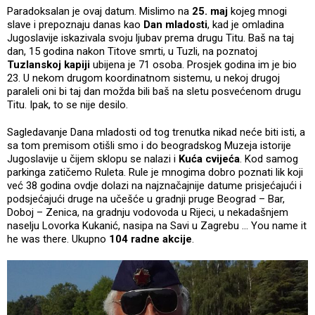
Paradoksalan je ovaj datum. Mislimo na
25. maj
kojeg mnogi
slave i prepoznaju danas kao
Dan mladosti
, kad je omladina
Jugoslavije iskazivala svoju ljubav prema drugu Titu. Baš na taj
dan, 15 godina nakon Titove smrti, u Tuzli, na poznatoj
Tuzlanskoj kapiji
ubijena je 71 osoba. Prosjek godina im je bio
23. U nekom drugom koordinatnom sistemu, u nekoj drugoj
paraleli oni bi taj dan možda bili baš na sletu posvećenom drugu
Titu. Ipak, to se nije desilo.
Sagledavanje Dana mladosti od tog trenutka nikad neće biti isti, a
sa tom premisom otišli smo i do beogradskog Muzeja istorije
Jugoslavije u čijem sklopu se nalazi i
Kuća cvijeća
. Kod samog
parkinga zatičemo Ruleta. Rule je mnogima dobro poznati lik koji
već 38 godina ovdje dolazi na najznačajnije datume prisjećajući i
podsjećajući druge na učešće u gradnji pruge Beograd – Bar,
Doboj – Zenica, na gradnju vodovoda u Rijeci, u nekadašnjem
naselju Lovorka Kukanić, nasipa na Savi u Zagrebu ... You name it
he was there. Ukupno
104 radne akcije
.