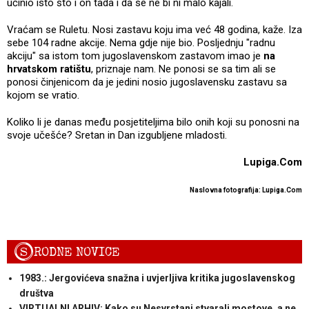
učinio isto što i on tada i da se ne bi ni malo kajali.
Vraćam se Ruletu. Nosi zastavu koju ima već 48 godina, kaže. Iza
sebe 104 radne akcije. Nema gdje nije bio. Posljednju "radnu
akciju" sa istom tom jugoslavenskom zastavom imao je
na
hrvatskom ratištu
, priznaje nam. Ne ponosi se sa tim ali se
ponosi činjenicom da je jedini nosio jugoslavensku zastavu sa
kojom se vratio.
Koliko li je danas među posjetiteljima bilo onih koji su ponosni na
svoje učešće? Sretan in Dan izgubljene mladosti.
Lupiga.Com
Naslovna fotografija: Lupiga.Com
S
RODNE NOVICE
1983.: Jergovićeva snažna i uvjerljiva kritika jugoslavenskog
društva
VIRTUALNI ARHIV: Kako su Nesvrstani stvarali mostove, a ne