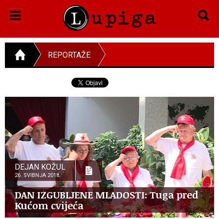
REPORTAŽE
DEJAN KOŽUL
26. SVIBNJA 2018.
DAN IZGUBLJENE MLADOSTI: Tuga pred
Kućom cvijeća