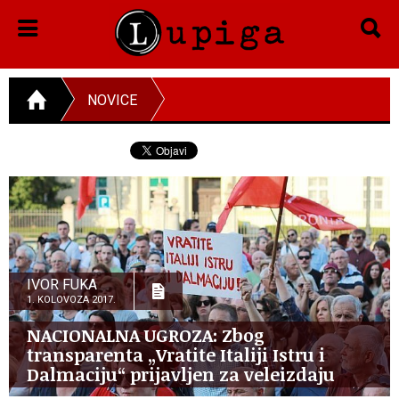
NOVICE
IVOR FUKA
1. KOLOVOZA 2017.
NACIONALNA UGROZA: Zbog
transparenta „Vratite Italiji Istru i
Dalmaciju“ prijavljen za veleizdaju