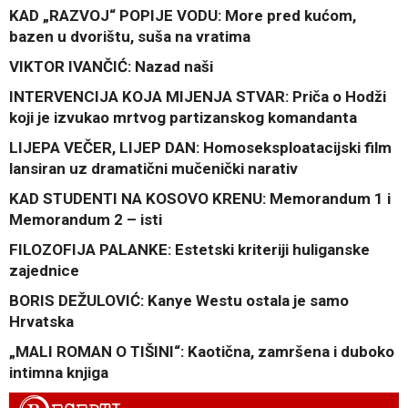
KAD „RAZVOJ“ POPIJE VODU: More pred kućom,
bazen u dvorištu, suša na vratima
VIKTOR IVANČIĆ: Nazad naši
INTERVENCIJA KOJA MIJENJA STVAR: Priča o Hodži
koji je izvukao mrtvog partizanskog komandanta
LIJEPA VEČER, LIJEP DAN: Homoseksploatacijski film
lansiran uz dramatični mučenički narativ
KAD STUDENTI NA KOSOVO KRENU: Memorandum 1 i
Memorandum 2 – isti
FILOZOFIJA PALANKE: Estetski kriteriji huliganske
zajednice
BORIS DEŽULOVIĆ: Kanye Westu ostala je samo
Hrvatska
„MALI ROMAN O TIŠINI“: Kaotična, zamršena i duboko
intimna knjiga