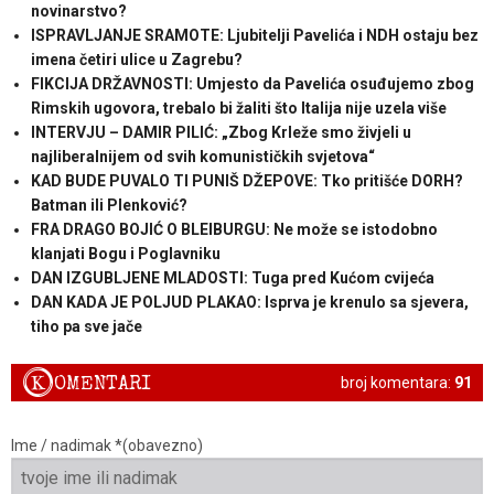
novinarstvo?
ISPRAVLJANJE SRAMOTE: Ljubitelji Pavelića i NDH ostaju bez
imena četiri ulice u Zagrebu?
FIKCIJA DRŽAVNOSTI: Umjesto da Pavelića osuđujemo zbog
Rimskih ugovora, trebalo bi žaliti što Italija nije uzela više
INTERVJU – DAMIR PILIĆ: „Zbog Krleže smo živjeli u
najliberalnijem od svih komunističkih svjetova“
KAD BUDE PUVALO TI PUNIŠ DŽEPOVE: Tko pritišće DORH?
Batman ili Plenković?
FRA DRAGO BOJIĆ O BLEIBURGU: Ne može se istodobno
klanjati Bogu i Poglavniku
DAN IZGUBLJENE MLADOSTI: Tuga pred Kućom cvijeća
DAN KADA JE POLJUD PLAKAO: Isprva je krenulo sa sjevera,
tiho pa sve jače
K
OMENTARI
broj komentara:
91
Ime / nadimak *(obavezno)