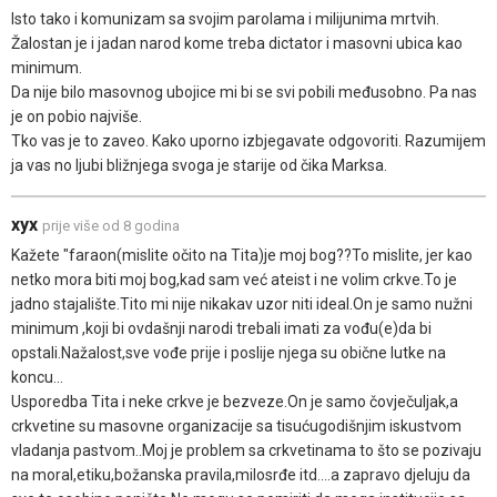
Isto tako i komunizam sa svojim parolama i milijunima mrtvih.
Žalostan je i jadan narod kome treba dictator i masovni ubica kao
minimum.
Da nije bilo masovnog ubojice mi bi se svi pobili međusobno. Pa nas
je on pobio najviše.
Tko vas je to zaveo. Kako uporno izbjegavate odgovoriti. Razumijem
ja vas no ljubi bližnjega svoga je starije od čika Marksa.
xyx
prije više od 8 godina
Kažete "faraon(mislite očito na Tita)je moj bog??To mislite, jer kao
netko mora biti moj bog,kad sam već ateist i ne volim crkve.To je
jadno stajalište.Tito mi nije nikakav uzor niti ideal.On je samo nužni
minimum ,koji bi ovdašnji narodi trebali imati za vođu(e)da bi
opstali.Nažalost,sve vođe prije i poslije njega su obične lutke na
koncu...
Usporedba Tita i neke crkve je bezveze.On je samo čovječuljak,a
crkvetine su masovne organizacije sa tisućugodišnjim iskustvom
vladanja pastvom..Moj je problem sa crkvetinama to što se pozivaju
na moral,etiku,božanska pravila,milosrđe itd....a zapravo djeluju da