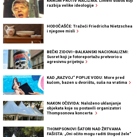
KRIKOM PROTIV NACIZMA: Limeni doboš koji
razbija velike ideologije
HODOČAŠĆE: Tražeći Friedricha Nietzschea
i njegove misli
BEČKI ZIDOVI–BALKANSKI NACIONALIZMI:
Susret koji je fotoreportažu pretvorio u
agresivnu prijetnju
KAD „RAZVOJ“ POPIJE VODU: More pred
kućom, bazen u dvorištu, suša na vratima
NAKON OČEVIDA: Naloženo uklanjanje
objekata koje su postavili organizatori
Thompsonova koncerta
THOMPSONOVI ŠATORI NAD ŽRTVAMA
FAŠISTA: „Oni očito mogu raditi štogod žele“