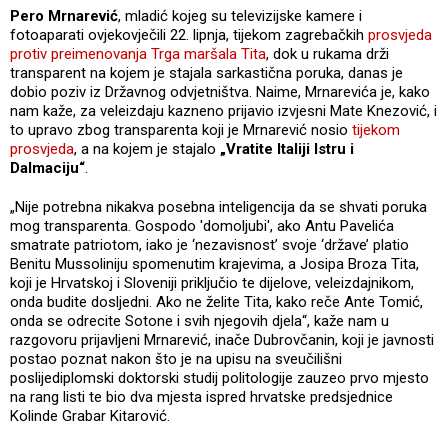
Pero Mrnarević
, mladić kojeg su televizijske kamere i
fotoaparati ovjekovječili 22. lipnja, tijekom zagrebačkih
prosvjeda
protiv preimenovanja Trga maršala Tita
, dok u rukama drži
transparent na kojem je stajala sarkastična poruka, danas je
dobio poziv iz Državnog odvjetništva. Naime, Mrnarevića je, kako
nam kaže, za veleizdaju kazneno prijavio izvjesni Mate Knezović, i
to upravo zbog transparenta koji je Mrnarević nosio
tijekom
prosvjeda
, a na kojem je stajalo
„Vratite Italiji Istru i
Dalmaciju“
.
„Nije potrebna nikakva posebna inteligencija da se shvati poruka
mog transparenta. Gospodo 'domoljubi', ako Antu Pavelića
smatrate patriotom, iako je ‘nezavisnost’ svoje ‘države’ platio
Benitu Mussoliniju spomenutim krajevima, a Josipa Broza Tita,
koji je Hrvatskoj i Sloveniji priključio te dijelove, veleizdajnikom,
onda budite dosljedni. Ako ne želite Tita, kako reče Ante Tomić,
onda se odrecite Sotone i svih njegovih djela“, kaže nam u
razgovoru prijavljeni Mrnarević, inače Dubrovčanin, koji je javnosti
postao poznat nakon što je na upisu na sveučilišni
poslijediplomski doktorski studij politologije zauzeo prvo mjesto
na rang listi te bio dva mjesta ispred hrvatske predsjednice
Kolinde Grabar Kitarović.