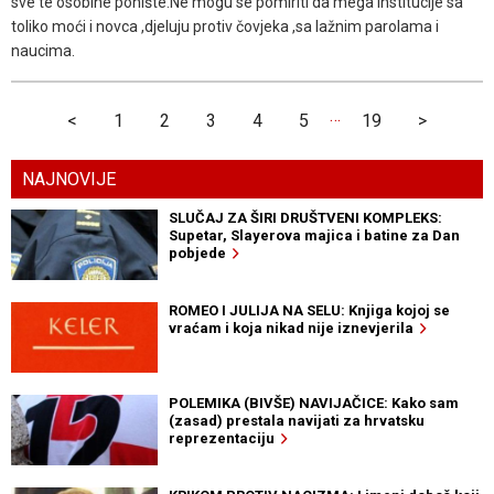
sve te osobine ponište.Ne mogu se pomiriti da mega institucije sa
toliko moći i novca ,djeluju protiv čovjeka ,sa lažnim parolama i
naucima.
…
<
1
2
3
4
5
19
>
NAJNOVIJE
SLUČAJ ZA ŠIRI DRUŠTVENI KOMPLEKS:
Supetar, Slayerova majica i batine za Dan
pobjede
ROMEO I JULIJA NA SELU: Knjiga kojoj se
vraćam i koja nikad nije iznevjerila
POLEMIKA (BIVŠE) NAVIJAČICE: Kako sam
(zasad) prestala navijati za hrvatsku
reprezentaciju