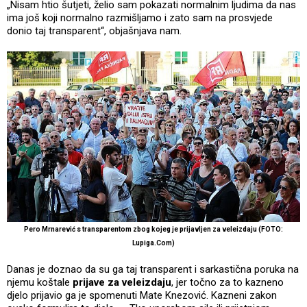
„Nisam htio šutjeti, želio sam pokazati normalnim ljudima da nas
ima još koji normalno razmišljamo i zato sam na prosvjede
donio taj transparent“, objašnjava nam.
Pero Mrnarević s transparentom zbog kojeg je prijavljen za veleizdaju (FOTO:
Lupiga.Com)
Danas je doznao da su ga taj transparent i sarkastična poruka na
njemu koštale
prijave za veleizdaju
, jer točno za to kazneno
djelo prijavio ga je spomenuti Mate Knezović. Kazneni zakon