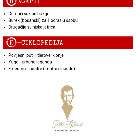
R
ECEPTI
Domaći sok od bazge
Burek (bosanski) za 1 odraslu osobu
Drugačija svinjska jetrica
E
-CIKLOPEDIJA
Povijesni put Hitlerove 'klonje'
Yugo - urbana legenda
Freedom Theatre (Teatar slobode)