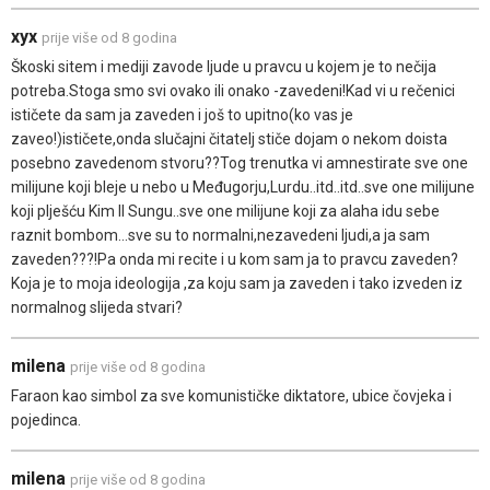
xyx
prije više od 8 godina
Škoski sitem i mediji zavode ljude u pravcu u kojem je to nečija
potreba.Stoga smo svi ovako ili onako -zavedeni!Kad vi u rečenici
ističete da sam ja zaveden i još to upitno(ko vas je
zaveo!)ističete,onda slučajni čitatelj stiče dojam o nekom doista
posebno zavedenom stvoru??Tog trenutka vi amnestirate sve one
milijune koji bleje u nebo u Međugorju,Lurdu..itd..itd..sve one milijune
koji plješću Kim Il Sungu..sve one milijune koji za alaha idu sebe
raznit bombom...sve su to normalni,nezavedeni ljudi,a ja sam
zaveden???!Pa onda mi recite i u kom sam ja to pravcu zaveden?
Koja je to moja ideologija ,za koju sam ja zaveden i tako izveden iz
normalnog slijeda stvari?
milena
prije više od 8 godina
Faraon kao simbol za sve komunističke diktatore, ubice čovjeka i
pojedinca.
milena
prije više od 8 godina