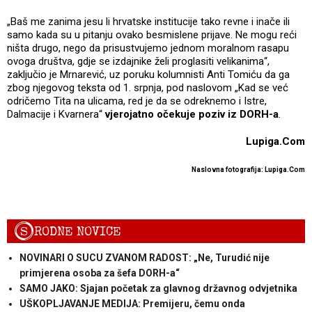
„Baš me zanima jesu li hrvatske institucije tako revne i inače ili
samo kada su u pitanju ovako besmislene prijave. Ne mogu reći
ništa drugo, nego da prisustvujemo jednom moralnom rasapu
ovoga društva, gdje se izdajnike želi proglasiti velikanima“,
zaključio je Mrnarević, uz poruku kolumnisti Anti Tomiću da ga
zbog njegovog teksta od 1. srpnja, pod naslovom „Kad se već
odričemo Tita na ulicama, red je da se odreknemo i Istre,
Dalmacije i Kvarnera“
vjerojatno očekuje poziv iz DORH-a
.
Lupiga.Com
Naslovna fotografija: Lupiga.Com
S
RODNE NOVICE
NOVINARI O SUCU ZVANOM RADOST: „Ne, Turudić nije
primjerena osoba za šefa DORH-a“
SAMO JAKO: Sjajan početak za glavnog državnog odvjetnika
UŠKOPLJAVANJE MEDIJA: Premijeru, čemu onda