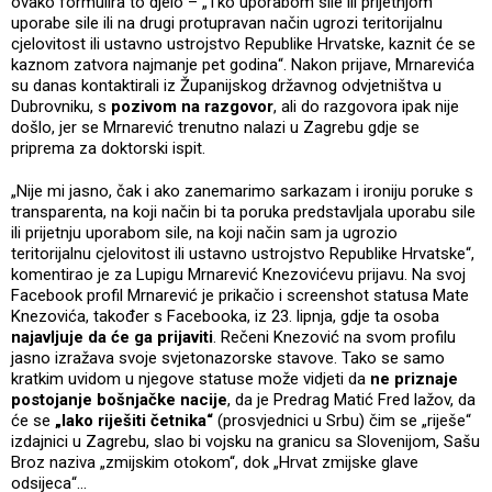
ovako formulira to djelo – „Tko uporabom sile ili prijetnjom
uporabe sile ili na drugi protupravan način ugrozi teritorijalnu
cjelovitost ili ustavno ustrojstvo Republike Hrvatske, kaznit će se
kaznom zatvora najmanje pet godina“. Nakon prijave, Mrnarevića
su danas kontaktirali iz Županijskog državnog odvjetništva u
Dubrovniku, s
pozivom na razgovor
, ali do razgovora ipak nije
došlo, jer se Mrnarević trenutno nalazi u Zagrebu gdje se
priprema za doktorski ispit.
„Nije mi jasno, čak i ako zanemarimo sarkazam i ironiju poruke s
transparenta, na koji način bi ta poruka predstavljala uporabu sile
ili prijetnju uporabom sile, na koji način sam ja ugrozio
teritorijalnu cjelovitost ili ustavno ustrojstvo Republike Hrvatske“,
komentirao je za Lupigu Mrnarević Knezovićevu prijavu. Na svoj
Facebook profil Mrnarević je prikačio i screenshot statusa Mate
Knezovića, također s Facebooka, iz 23. lipnja, gdje ta osoba
najavljuje da će ga prijaviti
. Rečeni Knezović na svom profilu
jasno izražava svoje svjetonazorske stavove. Tako se samo
kratkim uvidom u njegove statuse može vidjeti da
ne priznaje
postojanje bošnjačke nacije
, da je Predrag Matić Fred lažov, da
će se
„lako riješiti četnika“
(prosvjednici u Srbu) čim se „riješe“
izdajnici u Zagrebu, slao bi vojsku na granicu sa Slovenijom, Sašu
Broz naziva „zmijskim otokom“, dok „Hrvat zmijske glave
odsijeca“…