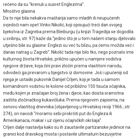
rečeno da su “krenuli u susret Englezima”.
Mnoštvo glasina
Da to nije bila nekakva maštarija samo mladih ili neupućenih
svjedoči nam opet Vinko Nikolić, koji opisujući treći dan svojeg
bjekstva iz Zagreba prema Bleiburgu (u knjizi Tragedija se dogodila
u svibnju, str. 97) kaže da “jedino što je u tom našem stanju djelovalo
utješno bile su glasine: Englezi su već tu blizu, pa ćemo možda već i
danas natrag u Zagreb”. Nikolić tada nije bilo tko, nego poznato ime
kulturnog života Hrvatske, prilično upućen u namjere vodstva
njegove države, koja čini pravi zločin prema vlastitom narodu,
odvodeći ga prevarom u bjegstvo iz domovine. Još i upućeniji od
njega je ustaški pukovnik Danijel Crljen, koji je tada u samom
komandnom vodstvu te kolone od približno 150 tisuća očajnika,
među kojim je značajan broj žena i djece, kao doista sramotna
zaštita zločinačkog kukavičluka. Prema njegovim zapisima, na
osnovu vlastitog dnevnika (objavljenog u Hrvatskoj reviji 1966., str.
274), on navodi “moramo sebi prokrčiti put do Engleza ili
Amerikanaca, makar i uz cijenu očajničkih okršaja”.
Crljen dalje nastavlja kako su ih zaustavile partizanske jedinice na
granici kod dravskog mosta i postavile ultimatum bezuvjetne