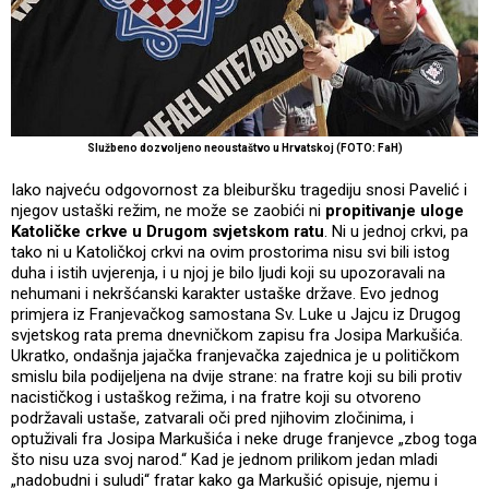
Službeno dozvoljeno neoustaštvo u Hrvatskoj (FOTO: FaH)
Iako najveću odgovornost za bleiburšku tragediju snosi Pavelić i
njegov ustaški režim, ne može se zaobići ni
propitivanje uloge
Katoličke crkve u Drugom svjetskom ratu
. Ni u jednoj crkvi, pa
tako ni u Katoličkoj crkvi na ovim prostorima nisu svi bili istog
duha i istih uvjerenja, i u njoj je bilo ljudi koji su upozoravali na
nehumani i nekršćanski karakter ustaške države. Evo jednog
primjera iz Franjevačkog samostana Sv. Luke u Jajcu iz Drugog
svjetskog rata prema dnevničkom zapisu fra Josipa Markušića.
Ukratko, ondašnja jajačka franjevačka zajednica je u političkom
smislu bila podijeljena na dvije strane: na fratre koji su bili protiv
nacističkog i ustaškog režima, i na fratre koji su otvoreno
podržavali ustaše, zatvarali oči pred njihovim zločinima, i
optuživali fra Josipa Markušića i neke druge franjevce „zbog toga
što nisu uza svoj narod.“ Kad je jednom prilikom jedan mladi
„nadobudni i suludi“ fratar kako ga Markušić opisuje, njemu i