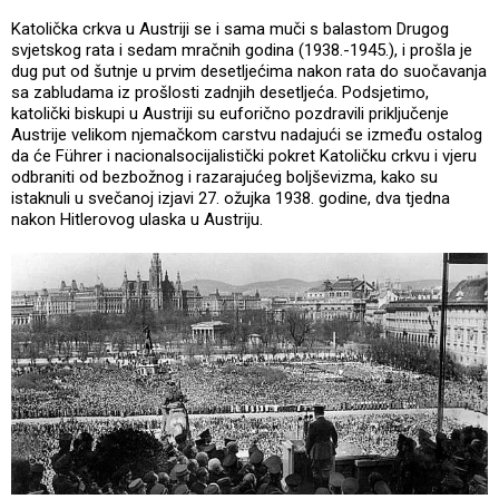
Katolička crkva u Austriji se i sama muči s balastom Drugog
svjetskog rata i sedam mračnih godina (1938.-1945.), i prošla je
dug put od šutnje u prvim desetljećima nakon rata do suočavanja
sa zabludama iz prošlosti zadnjih desetljeća. Podsjetimo,
katolički biskupi u Austriji su euforično pozdravili priključenje
Austrije velikom njemačkom carstvu nadajući se između ostalog
da će Führer i nacionalsocijalistički pokret Katoličku crkvu i vjeru
odbraniti od bezbožnog i razarajućeg boljševizma, kako su
istaknuli u svečanoj izjavi 27. ožujka 1938. godine, dva tjedna
nakon Hitlerovog ulaska u Austriju.