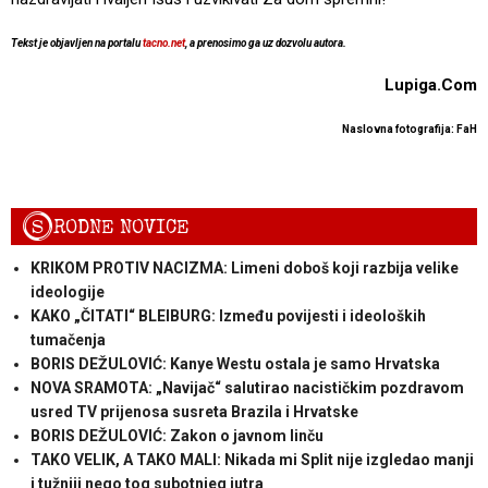
Tekst je objavljen na portalu
tacno.net
, a prenosimo ga uz dozvolu autora.
Lupiga.Com
Naslovna fotografija: FaH
S
RODNE NOVICE
KRIKOM PROTIV NACIZMA: Limeni doboš koji razbija velike
ideologije
KAKO „ČITATI“ BLEIBURG: Između povijesti i ideoloških
tumačenja
BORIS DEŽULOVIĆ: Kanye Westu ostala je samo Hrvatska
NOVA SRAMOTA: „Navijač“ salutirao nacističkim pozdravom
usred TV prijenosa susreta Brazila i Hrvatske
BORIS DEŽULOVIĆ: Zakon o javnom linču
TAKO VELIK, A TAKO MALI: Nikada mi Split nije izgledao manji
i tužniji nego tog subotnjeg jutra