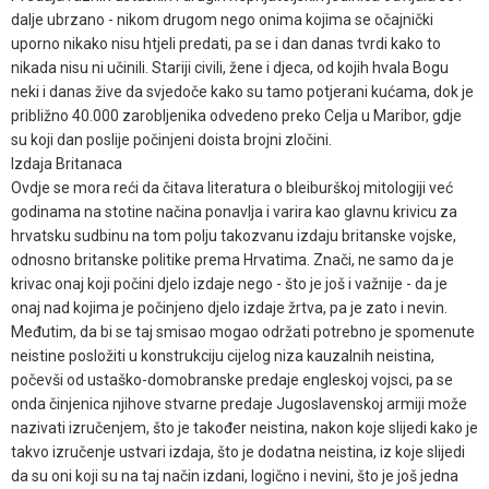
dalje ubrzano - nikom drugom nego onima kojima se očajnički
uporno nikako nisu htjeli predati, pa se i dan danas tvrdi kako to
nikada nisu ni učinili. Stariji civili, žene i djeca, od kojih hvala Bogu
neki i danas žive da svjedoče kako su tamo potjerani kućama, dok je
približno 40.000 zarobljenika odvedeno preko Celja u Maribor, gdje
su koji dan poslije počinjeni doista brojni zločini.
Izdaja Britanaca
Ovdje se mora reći da čitava literatura o bleiburškoj mitologiji već
godinama na stotine načina ponavlja i varira kao glavnu krivicu za
hrvatsku sudbinu na tom polju takozvanu izdaju britanske vojske,
odnosno britanske politike prema Hrvatima. Znači, ne samo da je
krivac onaj koji počini djelo izdaje nego - što je još i važnije - da je
onaj nad kojima je počinjeno djelo izdaje žrtva, pa je zato i nevin.
Međutim, da bi se taj smisao mogao održati potrebno je spomenute
neistine posložiti u konstrukciju cijelog niza kauzalnih neistina,
počevši od ustaško-domobranske predaje engleskoj vojsci, pa se
onda činjenica njihove stvarne predaje Jugoslavenskoj armiji može
nazivati izručenjem, što je također neistina, nakon koje slijedi kako je
takvo izručenje ustvari izdaja, što je dodatna neistina, iz koje slijedi
da su oni koji su na taj način izdani, logično i nevini, što je još jedna