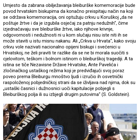
Umjesto da zabrana obilježavanja bleiburške komemoracije bude
povod hrvatskim biskupima da konačno preispitaju način na koji
se održava komemoracija, oni optužuju crkvu u Koruškoj „da ne
poštuje žrtve i da je izgubila osjećaj za patnju nedužnih“, čime
izjednačavaju sve bleiburške žrtve, iako njihove krivnje,
odgovornosti i nedužnosti ni u kom slučaju nisu iste niti ih se
može staviti u istu misnu nakanu. Ali „Crkva u Hrvata“, kako svoju
crkvu vole nazivati nacionalno opijeni biskupi i svećenici u
Hrvatskoj, ne želi praviti te razlike da se ne bi morala suočiti s
cjelovitom, teškom i bolnom istinom o bleiburškoj tragediji. A ta
istina se tiče Nezavisne Države Hrvatske, Ante Pavelića i
zločinačkog ustaškog režima koji je predviđajući svoj poraz
poveo prema Bleiburgu mnoštvo ljudi i izručio ih osvetnički
raspoloženoj pobjedničkoj strani da se iživljava nad njima, dok su
„ustaški časnici i dužnosnici uoči kapitulacije pobjegli s
Bleiburškog polja ili su izbjegli drugim putovima“ (S. Goldstein).