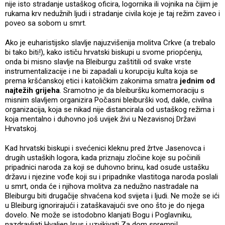
nije isto stradanje ustaškog oficira, logornika ili vojnika na čijim je
rukama krv nedužnih ljudi i stradanje civila koje je taj režim zaveo i
poveo sa sobom u smrt.
Ako je euharistijsko slavlje najuzvišenija molitva Crkve (a trebalo
bi tako biti!), kako ističu hrvatski biskupi u svome priopćenju,
onda bi misno slavlje na Bleiburgu zaštitili od svake vrste
instrumentalizacije i ne bi zapadali u korupciju kulta koja se
prema kršćanskoj etici i katoličkim zakonima smatra
jednim od
najtežih grijeha
. Sramotno je da bleiburšku komemoraciju s
misnim slavljem organizira Počasni bleiburški vod, dakle, civilna
organizacija, koja se nikad nije distancirala od ustaškog režima i
koja mentalno i duhovno još uvijek živi u Nezavisnoj Državi
Hrvatskoj.
Kad hrvatski biskupi i svećenici kleknu pred žrtve Jasenovca i
drugih ustaških logora, kada priznaju zločine koje su počinili
pripadnici naroda za koji se duhovno brinu, kad osude ustašku
državu i njezine vođe koji su i pripadnike vlastitoga naroda poslali
u smrt, onda će i njihova molitva za nedužno nastradale na
Bleiburgu biti drugačije shvaćena kod svijeta i ljudi. Ne može se ići
u Bleiburg ignorirajući i zataškavajući sve ono što je do njega
dovelo. Ne može se istodobno klanjati Bogu i Poglavniku,
nazdravljati Hvaljen Isus i uzvikivati Za dom spremni!