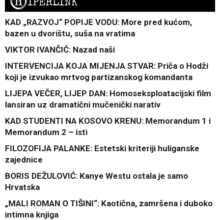
H
IPERLINK
KAD „RAZVOJ“ POPIJE VODU: More pred kućom,
bazen u dvorištu, suša na vratima
VIKTOR IVANČIĆ: Nazad naši
INTERVENCIJA KOJA MIJENJA STVAR: Priča o Hodži
koji je izvukao mrtvog partizanskog komandanta
LIJEPA VEČER, LIJEP DAN: Homoseksploatacijski film
lansiran uz dramatični mučenički narativ
KAD STUDENTI NA KOSOVO KRENU: Memorandum 1 i
Memorandum 2 – isti
FILOZOFIJA PALANKE: Estetski kriteriji huliganske
zajednice
BORIS DEŽULOVIĆ: Kanye Westu ostala je samo
Hrvatska
„MALI ROMAN O TIŠINI“: Kaotična, zamršena i duboko
intimna knjiga