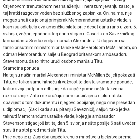
Crljenovom trenutačnom nesnalaženju ili nerazumijevanju zašto je
taj kratki razgovor vođen bez službenog zapisnika. On, naime, nije
mogao znati da je onaj primjerak Memoranduma ustaške vlade, s
kojim su odletjela dva američka pilota prije deset dana rano u zoru 5.
svibnja, već prijepodne istog dana stigao u Casertu do Savezničkog
komandanta Sredozemlja maršala Alexandera. U dogovoru sa
tamo prisutnim ministrom britanske vladeHaroldom McMillanom, on
odmah Memorandum šalje u Beograd britanskom ambasadoru
Stevensonu, da to hitno uruči osobno maršalu Titu.
Sramotna ponuda
Na taj su način maršal Alexander i ministar McMillan željeli pokazati
Titu, ne toliko samu hitnoću ili važnost te doista sramotne ponude,
koliko svoje potpuno odbijanje da uopće prime nešto takvo na
razmatranje. Zato i ne uručuju samo uobičajenu diplomatsku
obavijest o tom dokumentu i njegovo odbijanje, nego čine presedan
u diplomaciji (čak i kada su u pitanju Saveznici), šaljući tako jedva
taknuti Memorandum ustaške vlade, kojeg je ambasador
Stevenson stigao još isti taj dan 5. svibnja nešto poslije 6 sati uvečer
staviti na stol pred maršala Tita.
Prije nego je iz Zagreba uopće krenulo mnoštvo u bjekstvo prema