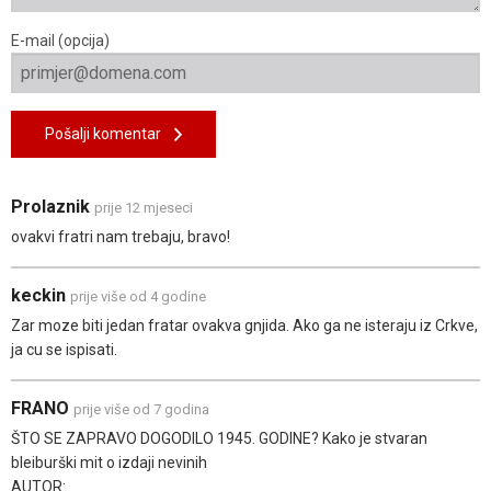
E-mail (opcija)
Pošalji komentar
Prolaznik
prije 12 mjeseci
ovakvi fratri nam trebaju, bravo!
keckin
prije više od 4 godine
Zar moze biti jedan fratar ovakva gnjida. Ako ga ne isteraju iz Crkve,
ja cu se ispisati.
FRANO
prije više od 7 godina
ŠTO SE ZAPRAVO DOGODILO 1945. GODINE? Kako je stvaran
bleiburški mit o izdaji nevinih
AUTOR: