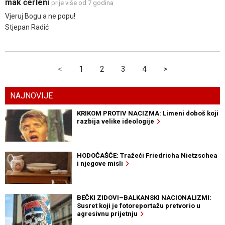
mak čerleni
prije više od 7 godina
Vjeruj Bogu a ne popu!
Stjepan Radić
<
1
2
3
4
>
NAJNOVIJE
KRIKOM PROTIV NACIZMA: Limeni doboš koji
razbija velike ideologije
HODOČAŠĆE: Tražeći Friedricha Nietzschea
i njegove misli
BEČKI ZIDOVI–BALKANSKI NACIONALIZMI:
Susret koji je fotoreportažu pretvorio u
agresivnu prijetnju