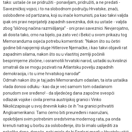
tako: ustaše će se pridružiti - ponavljam, pridružiti, a ne predati -
Savezničkoj vojsci, i to na slobodnom području Hrvatske; znači,
oslobođene od partizana, koji su inače komunisti, pa kao takvi valjda
ipak oni pravi neprijatelji zapadnih saveznika, dok su ustaše - valjda
zbog “sličnog načina razmišljanja” - oni pravi saveznici. Nevjerojatno,
ali doista tako, crno na bijelo, pa zato već i Bekić u svom prikazu tog
Memoranduma osjeća potrebu komentirati: “Nakon što su četiri
godine bili najvjerniji sluge Hitlerove Njemačke, i kao takvi objavili rat
zapadnim silama, nakon što su u vlastitoj zemlji počinili
besprimjerne zločine, i osramotili hrvatski narod, ustaški su kvislinzi
smatrali da se mogu pozivati na Atlantsku povelju zapadnih
demokracija, i to u ime hrvatskog naroda!”
Odmah nakon što je taj jadni Memorandum odaslan, ta ista ustaška
vlada donosi odluku - kao da je već samom tom odaslanom
ponudom sve sređeno! - da sljedećeg dana započne sveopći
odlazak vojske i civila prema austrijskoj granici i Vinko
Nikolićzapisuje u svoj dnevnik kako će ih “na granici prihvatiti
Angloamerikanci. Tamo ćemo biti preuređeni i naoružani,
opskrbljeni svim potrebnim sredstvima modernog rata, pa onda
krenuti natrag u borbu za oslobođenje, što bi imalo uslijediti za