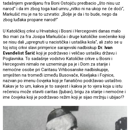
tadašnjem gvardijanu fra Boni Ostojiću predbacio „što nisu uz
narod“ i da im zbog toga kad umru „nitko ni na ukop ne će doći“,
Markušić mu je na to uzvratio: „Bolje je da i to bude, nego da
zbog luđaka propane narod!“
U Katoličkoj crkvi u Hrvatskoj i Bosni i Hercegovini danas malo
tko mari za fra Josipa Markušića i druge katoličke svećenike koji
se nisu dali „upregnuti u nacistička i ustaška kola“, ali zato se u
toj istoj crkvi slavi primjerice sarajevski nadbiskup
Dr. Ivan
Evanđelist Šarić
koji je podržavao i veličao ustašku državu i
Poglavnika. To sadašnje vodstvo Katoličke crkve u Bosni i
Hercegovini nimalo ne uznemiruje pa je i Dom za starije i
nemoćne osobe pri Caritasu Vrhbosanske nadbiskupije,
smješten na tromeđi između Busovače, Kiseljaka i Fojnice,
nazvan po imenu čovjeka koji je fanatično podržavao ustaštvo.
Kakav je to um, kakva je to savjest i kakva je to vjera koja u istu
rečenicu može staviti caritas (ljubav), brigu za starije i nemoćne i
ime čovjeka koji je podržavao režim koji je sijao mržnju i ubijao!?