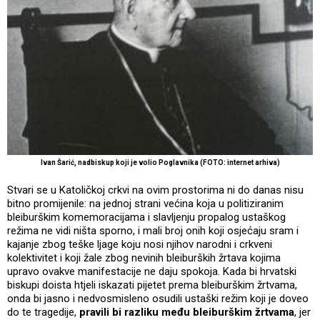
Ivan Šarić, nadbiskup koji je volio Poglavnika (FOTO: internet arhiva)
Stvari se u Katoličkoj crkvi na ovim prostorima ni do danas nisu
bitno promijenile: na jednoj strani većina koja u politiziranim
bleiburškim komemoracijama i slavljenju propalog ustaškog
režima ne vidi ništa sporno, i mali broj onih koji osjećaju sram i
kajanje zbog teške ljage koju nosi njihov narodni i crkveni
kolektivitet i koji žale zbog nevinih bleiburških žrtava kojima
upravo ovakve manifestacije ne daju spokoja. Kada bi hrvatski
biskupi doista htjeli iskazati pijetet prema bleiburškim žrtvama,
onda bi jasno i nedvosmisleno osudili ustaški režim koji je doveo
do te tragedije,
pravili bi razliku među bleiburškim žrtvama
, jer