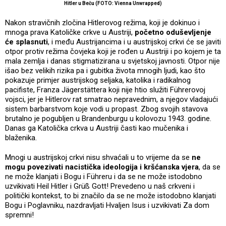
Hitler u Beču (FOTO: Vienna Unwrapped)
Nakon stravičnih zločina Hitlerovog režima, koji je dokinuo i
mnoga prava Katoličke crkve u Austriji,
početno oduševljenje
će splasnuti
, i među Austrijancima i u austrijskoj crkvi će se javiti
otpor protiv režima čovjeka koji je rođen u Austriji i po kojem je ta
mala zemlja i danas stigmatizirana u svjetskoj javnosti. Otpor nije
išao bez velikih rizika pa i gubitka života mnogih ljudi, kao što
pokazuje primjer austrijskog seljaka, katolika i radikalnog
pacifiste, Franza Jägerstättera koji nije htio služiti Führerovoj
vojsci, jer je Hitlerov rat smatrao nepravednim, a njegov vladajući
sistem barbarstvom koje vodi u propast. Zbog svojih stavova
brutalno je pogubljen u Brandenburgu u kolovozu 1943. godine.
Danas ga Katolička crkva u Austriji časti kao mučenika i
blaženika.
Mnogi u austrijskoj crkvi nisu shvaćali u to vrijeme da se
ne
mogu povezivati nacistička ideologija i kršćanska vjera
, da se
ne može klanjati i Bogu i Führeru i da se ne može istodobno
uzvikivati Heil Hitler i Grüß Gott! Prevedeno u naš crkveni i
politički kontekst, to bi značilo da se ne može istodobno klanjati
Bogu i Poglavniku, nazdravljati Hvaljen Isus i uzvikivati Za dom
spremni!