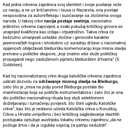
Kad jedna crkvena zajednica svoj identitet i svoje poslanje veže
uz naciju, a ne uz kršćanstvo i Isusa iz Nazareta, ona postaje
nesposobna za autorefleksiju i suočavanje sa zločinima svoga
naroda. U takvoj crkvi
nacija postaje svetinja
, nacionalno
jedinstvo crkvena zapovijed, a svaki pokušaj kritičkog govora se
unaprijed kvalificira kao izdaja i otpadništvo. Takva crkva će
bešćutno umanjivati ustaške zločine i genocidni karakter
jasenovačkih logora i istodobno uz suradnju države u nacionalnoj
opijenosti obilježavati bleiburšku komemoraciju koja misna slavlja
pretvara u političke skupove, „koji znatno više služe političkoj
propagandi nego zasluženom pijetetu bleiburškim žrtvama“ (S.
Goldstein).
Kad toj nacionaliziranoj crkvi druga katolička crkvena zajednica
uskrati dozvolu za
održavanje misnog slavlja na Bleiburgu
,
zato što je „misa na polju pored Bleiburga postala dio
manifestacije koja se politički instrumentalizira i zato što je ona
dio političko-nacionalnog rituala koji služi selektivnom
doživljavanju i tumačenju povijesti, što šteti ugledu Katoličke
crkve“, kao što je nedavno učinila Katolička crkva u Koruškoj,
Crkva u Hrvata uvrijeđeno i bez kritičkog sagledavanja vlastitih
postupaka optužuje austrijsku lokalnu crkvenu zajednicu „da ne
poštuje žrtve i da je izgubila osjećaj za patnju nedužnih“.