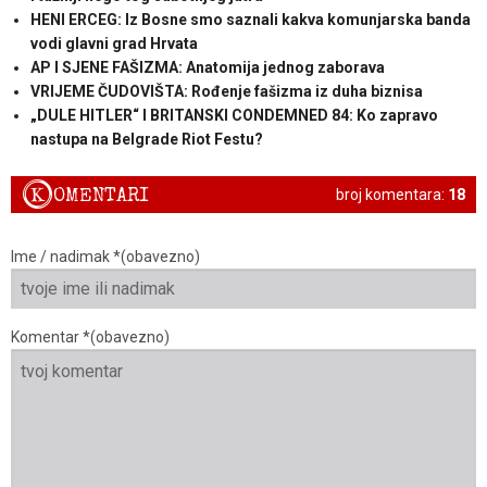
HENI ERCEG: Iz Bosne smo saznali kakva komunjarska banda
vodi glavni grad Hrvata
AP I SJENE FAŠIZMA: Anatomija jednog zaborava
VRIJEME ČUDOVIŠTA: Rođenje fašizma iz duha biznisa
„DULE HITLER“ I BRITANSKI CONDEMNED 84: Ko zapravo
nastupa na Belgrade Riot Festu?
K
OMENTARI
broj komentara:
18
Ime / nadimak *(obavezno)
Komentar *(obavezno)