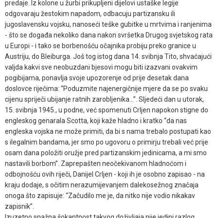
predaje. Iz kolone u žurbi prikupljeni dijelovi ustaške legije
odgovaraju žestokim napadom, odbacuju partizansku ili
jugoslavensku vojsku, nanoseći teške gubitke u mrtvima i ranjenima
- što se događa nekoliko dana nakon svršetka Drugog svjetskog rata
u Europi - i tako se borbenošću očajnika probiju preko granice u
Austriju, do Bleiburga. Još tog istog dana 14. svibnja Tito, shvaćajući
valjda kakvi sve neobuzdani bjesovi mogu biti izazvani ovakvim
pogibijama, ponavlja svoje upozorenje od prije desetak dana
doslovce riječima: “Poduzmite najenergičnije mjere da se po svaku
cijenu spriječi ubijanje ratnih zarobljenika...”. Sljedeći dan u utorak,
15. svibnja 1945., u podne, već spomenuti Crljen napokon stigne do
engleskog genarala Scotta, koji kaže hladno i kratko “da nas
engleska vojska ne može primiti, da bi s nama trebalo postupati kao
s ilegalnim bandama, jer smo po ugovoru o primirju trebali već prije
osam dana položiti oružje pred partizanskim jedinicama, a mi smo
nastavili borbom”. Zaprepašten neočekivanom hladnoćom i
odbojnošću ovih riječi, Danijel Crljen - koji ih je osobno zapisao - na
kraju dodaje, s očitim nerazumijevanjem dalekosežnog značaja
onoga što zapisuje: “Začudilo me je, da nitko nije vodio nikakav
zapisnik”.
Izuzetno snažna šokantnost takvog doživljaja nije jedini razlog