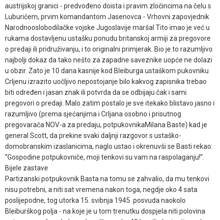
austrijskoj granici - predvođeno doista i pravim zločincima na čelu s
Luburićem, prvim komandantom Jasenovca - Vrhovni zapovjednik
Narodnooslobodilačke vojske Jugoslavije maršal Tito imao je već u
rukama dostavljenu ustašku ponudu britanskoj armiji za pregovore
o predaji ili pridruživanju, i to originalni primjerak. Bio je to razumljivo
najbolji dokaz da tako nešto za zapadne saveznike uopće ne dolazi
u obzir. Zato je 10 dana kasnije kod Bleiburga ustaškom pukovniku
Crljenu izrazito uočljivo nepostojanje bilo kakvog zapisnika trebao
biti određen i jasan znak ili potvrda da se odbijaju čak i sami
pregovori o predaji. Malo zatim postalo je sve itekako blistavo jasno i
razumljivo (prema sjećanjima i Crljana osobno i prisutnog
pregovarača NOV-a za predaju, potpukovnikaMilana Baste) kad je
general Scott, da prekine svaki daljnji razgovor s ustaško-
domobranskim izaslanicima, naglo ustao i okrenuvši se Basti rekao:
“Gospodine potpukovniče, moji tenkovi su vam na raspolaganju!”.
Bijele zastave
Partizanski potpukovnik Basta na tomu se zahvalio, da mu tenkovi
nisu potrebni, a niti sat vremena nakon toga, negdje oko 4 sata
poslijepodne, tog utorka 15. svibnja 1945. posvuda naokolo
Bleiburškog polja - na koje je u tom trenutku dospjela niti polovina