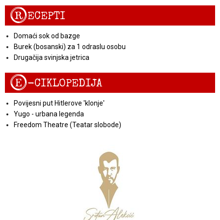
R
ECEPTI
Domaći sok od bazge
Burek (bosanski) za 1 odraslu osobu
Drugačija svinjska jetrica
E
-CIKLOPEDIJA
Povijesni put Hitlerove 'klonje'
Yugo - urbana legenda
Freedom Theatre (Teatar slobode)