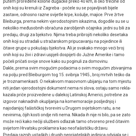
putem proređene kolone dugačke preko 40 km, ili oko trećine od
onih koji su krenuli iz Zagreba - počele su se pojavljivati bijele
zastave, odnosno razne svijetle krpe, košulje, majice. Prve žrtve
Bleiburga, prema nekim vjerodostojnim iskazima, dogodile su se u
nekoliko međusobnih obračuna zarobljenih očajnika: jedni su bili za
predaju, drugi za bjekstvo. Njima treba pribrojiti nekoliko desetaka
onih koji su stradali u stražarskom pripucavanju na pojedince ili
čitave grupe u pokušaju bjekstva. Ali je svakako mnogo veći broj
onih koji su živi i zdravi uspjeli dospijeti do Južne Amerike i tamo
počeli pričati svoje snove kako su poginuli za domovinu.
Dakle, prema svim mogućim podacima o svim mogućim zbivanjima
na polju pred Bleiburgom tog 15. svibnja 1945., broj mrtvih teško da
je troznamenkasti. O nekakvom masovnom ubijanju na tom mjestu
niti jedan vjerodostojni dokument nema ni slova; ostaju samo rekla-
kazala priče proizvedene u dalekoj Latinskoj Americi, potrebne za
izgovor naknadnih okupljanja na komemoracije posljednjoj i
najodanijoj fašističkoj tvorevini u Drugom svjetskom ratu, a ne
nevinima, čijih kosti ondje niti nema. Nikada ih nije ni bilo, pa se zato
može reći kako nečiji službeni odlazak tamo otvoreno pred čitavim
svijetom Hrvatsku proklamira kao neofašističku državu.
Predaja raznih ustaških i drugih neprijateljskih jedinica odvijala se i