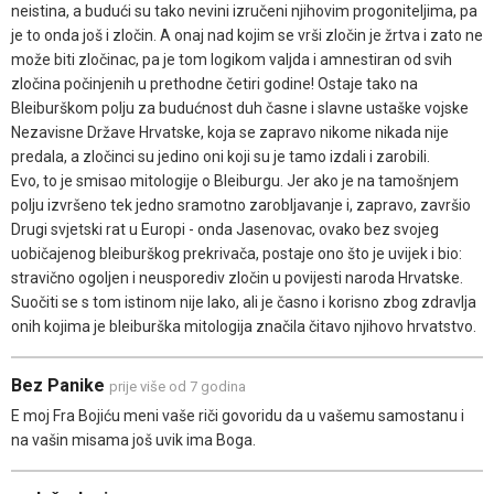
neistina, a budući su tako nevini izručeni njihovim progoniteljima, pa
je to onda još i zločin. A onaj nad kojim se vrši zločin je žrtva i zato ne
može biti zločinac, pa je tom logikom valjda i amnestiran od svih
zločina počinjenih u prethodne četiri godine! Ostaje tako na
Bleiburškom polju za budućnost duh časne i slavne ustaške vojske
Nezavisne Države Hrvatske, koja se zapravo nikome nikada nije
predala, a zločinci su jedino oni koji su je tamo izdali i zarobili.
Evo, to je smisao mitologije o Bleiburgu. Jer ako je na tamošnjem
polju izvršeno tek jedno sramotno zarobljavanje i, zapravo, završio
Drugi svjetski rat u Europi - onda Jasenovac, ovako bez svojeg
uobičajenog bleiburškog prekrivača, postaje ono što je uvijek i bio:
stravično ogoljen i neusporediv zločin u povijesti naroda Hrvatske.
Suočiti se s tom istinom nije lako, ali je časno i korisno zbog zdravlja
onih kojima je bleiburška mitologija značila čitavo njihovo hrvatstvo.
Bez Panike
prije više od 7 godina
E moj Fra Bojiću meni vaše riči govoridu da u vašemu samostanu i
na vašin misama još uvik ima Boga.