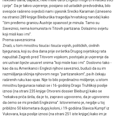
nekoliko dana, dapače, neki misle da bi Englezi mogli u Hrvatsku stići
i prije”. Da je takvo uvjerenje, posijano od ustaških predvodnika, bilo
sveopće rašireno svjedoči nam i pjesnik Srećko Karaman (izneseno
na stranici 289 knjige Bleiburška tragedija hrvatskog naroda) kako
“čim pređemo granicu Austrije opasnost je minula. Tamo su
Saveznici, nema komunista ni Titovih partizana. Dolazimo svijetu
koji misli kao i mi”.
Prema saveznicima
Znači, u tom mnoštvu tisuća i tisuća vojnih, političkih, civilnih
bjegunaca, koji su dva dana prije svršetka Drugog svjetskog rata
napuštali Zagreb pred Titovom vojskom, postojalo je uvjerenje da
oni ustvari bježe ususret onima “koji misle kao i mi”. Doslovno tako -
kao da su Amerikanci i Englezi njihovi saveznici, budući da su im
razmišljanja sličnija njihovom nego “partizanskom”, pa ih čekaju
raširenih ruku kao spas. Nije to bilo pojedinačno mišljenje; u istom
mnoštvu bjegunaca nalazi se i 16-godišnji Drago Truhlikoji poslije
iznosi (na strani 235 knjige Otvoreni dossier Bleiburg) kako se
“nekakva priča širila, da je to, zapravo ugovoreno, da je ugovoreno
da ćemo se mi predati Englezima”. Istovremeno je, negdje u toj
približno 50 kilometara dugoj koloni, i 19-godišna Slavica Kumpf iz
Vukovara, koja poslije iznosi (na strani 251 iste knjige) kako im je