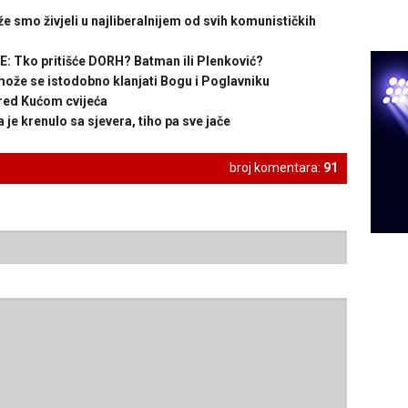
 smo živjeli u najliberalnijem od svih komunističkih
Tko pritišće DORH? Batman ili Plenković?
že se istodobno klanjati Bogu i Poglavniku
ed Kućom cvijeća
 krenulo sa sjevera, tiho pa sve jače
broj komentara:
91