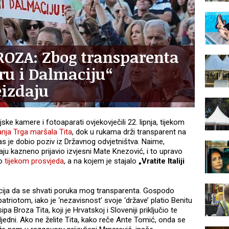
OZA: Zbog transparenta
stru i Dalmaciju“
eizdaju
ijske kamere i fotoaparati ovjekovječili 22. lipnja, tijekom
nja Trga maršala Tita
, dok u rukama drži transparent na
as je dobio poziv iz Državnog odvjetništva. Naime,
aju kazneno prijavio izvjesni Mate Knezović, i to upravo
io
tijekom prosvjeda
, a na kojem je stajalo
„Vratite Italiji
ncija da se shvati poruka mog transparenta. Gospodo
atriotom, iako je ‘nezavisnost’ svoje ‘države’ platio Benitu
 Broza Tita, koji je Hrvatskoj i Sloveniji priključio te
ljedni. Ako ne želite Tita, kako reče Ante Tomić, onda se