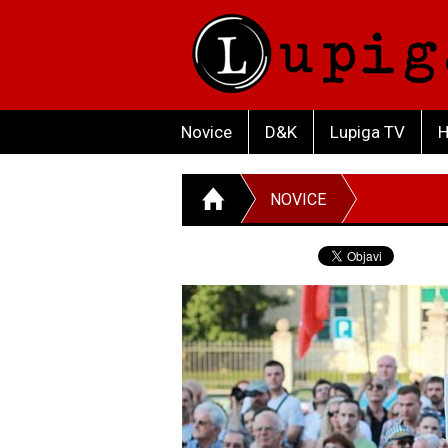
Novice
D&K
Lupiga TV
H
NOVICE