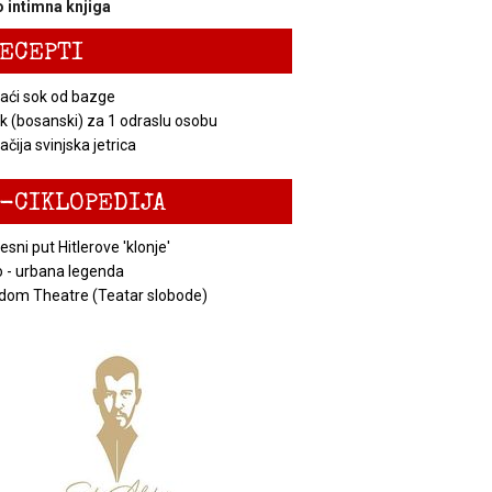
 intimna knjiga
ECEPTI
ći sok od bazge
k (bosanski) za 1 odraslu osobu
čija svinjska jetrica
-CIKLOPEDIJA
esni put Hitlerove 'klonje'
 - urbana legenda
dom Theatre (Teatar slobode)