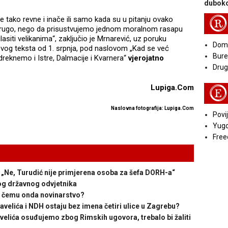
duboko
je tako revne i inače ili samo kada su u pitanju ovako
R
 drugo, nego da prisustvujemo jednom moralnom rasapu
lasiti velikanima“, zaključio je Mrnarević, uz poruku
Doma
vog teksta od 1. srpnja, pod naslovom „Kad se već
Bure
dreknemo i Istre, Dalmacije i Kvarnera“
vjerojatno
Druga
Lupiga.Com
E
Naslovna fotografija: Lupiga.Com
Povij
Yugo
Free
e, Turudić nije primjerena osoba za šefa DORH-a“
og državnog odvjetnika
čemu onda novinarstvo?
elića i NDH ostaju bez imena četiri ulice u Zagrebu?
lića osuđujemo zbog Rimskih ugovora, trebalo bi žaliti