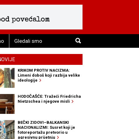
mo
Gledali smo
NOVIJE
KRIKOM PROTIV NACIZMA:
Limeni doboš koji razbija velike
ideologije
HODOČAŠĆE: Tražeći Friedricha
Nietzschea i njegove misli
BEČKI ZIDOVI–BALKANSKI
NACIONALIZMI: Susret koji je
fotoreportažu pretvorio u
agresivnu prijetnju