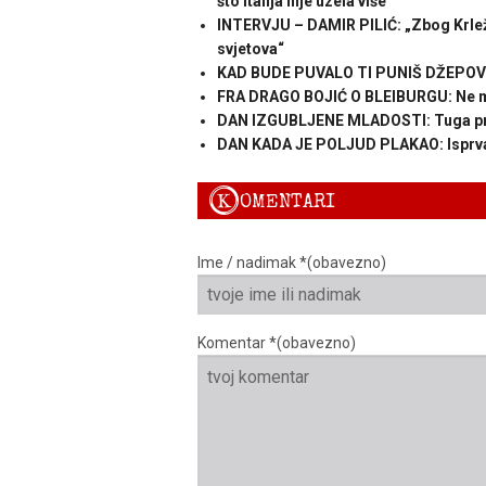
što Italija nije uzela više
INTERVJU – DAMIR PILIĆ: „Zbog Krleže
svjetova“
KAD BUDE PUVALO TI PUNIŠ DŽEPOVE: 
FRA DRAGO BOJIĆ O BLEIBURGU: Ne mo
DAN IZGUBLJENE MLADOSTI: Tuga pr
DAN KADA JE POLJUD PLAKAO: Isprva je
K
OMENTARI
Ime / nadimak *(obavezno)
Komentar *(obavezno)