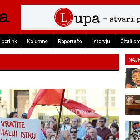
iperlink
Kolumne
Reportaže
Intervju
Čitali s
NAJ