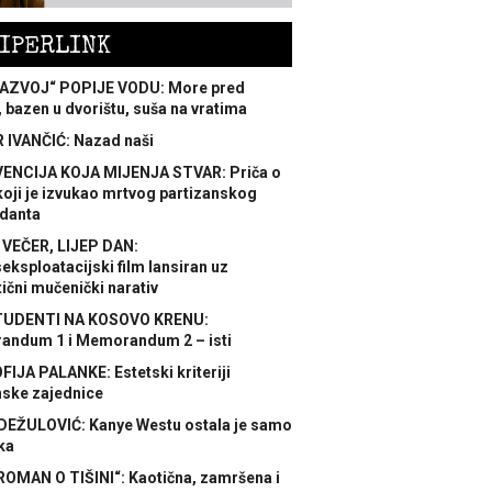
IPERLINK
AZVOJ“ POPIJE VODU: More pred
 bazen u dvorištu, suša na vratima
 IVANČIĆ: Nazad naši
ENCIJA KOJA MIJENJA STVAR: Priča o
koji je izvukao mrtvog partizanskog
danta
 VEČER, LIJEP DAN:
ksploatacijski film lansiran uz
ični mučenički narativ
TUDENTI NA KOSOVO KRENU:
ndum 1 i Memorandum 2 – isti
FIJA PALANKE: Estetski kriteriji
nske zajednice
DEŽULOVIĆ: Kanye Westu ostala je samo
ka
ROMAN O TIŠINI“: Kaotična, zamršena i