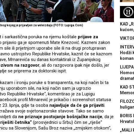
H
KAD „R
bog kojeg je prijavljen za veleizdaju (FOTO: Lupiga.Com)
kućom,
t i sarkastična poruka na njemu koštale
prijave za
VIKTOR
lo prijavio ga je spomenuti Mate Knezović. Kazneni zakon
INTERV
ile ili prijetnjom uporabe sile ili na drugi protupravan
Hodži 
i ustavno ustrojstvo Republike Hrvatske, kaznit će se kaznom
koman
ave, Mrnarevića su danas kontaktirali iz Županijskog
zivom na razgovor
, ali do razgovora ipak nije došlo, jer
LIJEPA
dje se priprema za doktorski ispit.
Homose
dramat
azam i ironiju poruke s transparenta, na koji način bi ta
KAD S
etnju uporabom sile, na koji način sam ja ugrozio
Memora
ojstvo Republike Hrvatske“, komentirao je za Lupigu
acebook profil Mrnarević je prikačio i screenshot statusa
FILOZO
23. lipnja, gdje ta osoba
najavljuje da će ga prijaviti
.
huliga
izražava svoje svjetonazorske stavove. Tako se samo
BORIS 
idjeti da
ne priznaje postojanje bošnjačke nacije
, da je
Hrvats
riješiti četnika“
(prosvjednici u Srbu) čim se „riješe“
ranicu sa Slovenijom, Sašu Broz naziva „zmijskim otokom“,
„MALI 