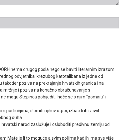
a DORH nema drugog posla nego se baviti literarnim izrazom
zrednog odvjetnika, krezubog katotalibana iz jedne od
u također poziva na prekrajanje hrvatskih granica i na
ora mržnje i poziva na konačno obračunavanje s
i ne mogu Stepinca pobijediti, hoće se s njim "pomiriti" i
 svim područjima, slomiti njihov otpor, izbaciti ih iz svih
okobnog duha.
hrvatski narod zaslužuje i osloboditi predivnu zemlju od
am Mate je li to moguće a svim poljima kad ih ima sve više