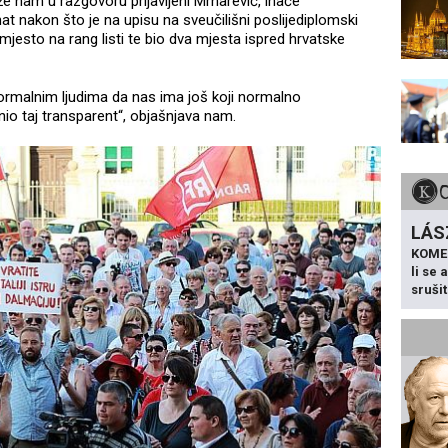
aže nam u razgovoru prijavljeni Mrnarević, inače
at nakon što je na upisu na sveučilišni poslijediplomski
 mjesto na rang listi te bio dva mjesta ispred hrvatske
normalnim ljudima da nas ima još koji normalno
io taj transparent“, objašnjava nam.
LÁS
KOME
li se
sruši