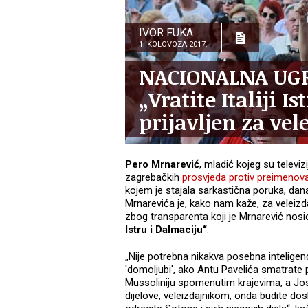
IVOR FUKA
1. KOLOVOZA 2017.
NACIONALNA UGR
„Vratite Italiji I
prijavljen za vel
Pero Mrnarević
, mladić kojeg su televiz
zagrebačkih
prosvjeda protiv preimenova
kojem je stajala sarkastična poruka, dan
Mrnarevića je, kako nam kaže, za veleizd
zbog transparenta koji je Mrnarević nos
Istru i Dalmaciju“
.
„Nije potrebna nikakva posebna intelige
'domoljubi', ako Antu Pavelića smatrate p
Mussoliniju spomenutim krajevima, a Josipa
dijelove, veleizdajnikom, onda budite dos