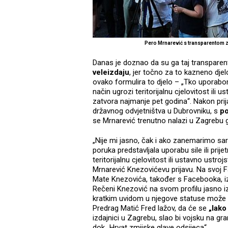
Pero Mrnarević s transparentom z
Danas je doznao da su ga taj transparen
veleizdaju
, jer točno za to kazneno dje
ovako formulira to djelo – „Tko uporabom s
način ugrozi teritorijalnu cjelovitost il
zatvora najmanje pet godina“. Nakon prij
državnog odvjetništva u Dubrovniku, s
po
se Mrnarević trenutno nalazi u Zagrebu g
„Nije mi jasno, čak i ako zanemarimo sark
poruka predstavljala uporabu sile ili prij
teritorijalnu cjelovitost ili ustavno ustr
Mrnarević Knezovićevu prijavu. Na svoj F
Mate Knezovića, također s Facebooka, iz 
Rečeni Knezović na svom profilu jasno 
kratkim uvidom u njegove statuse može v
Predrag Matić Fred lažov, da će se
„lako 
izdajnici u Zagrebu, slao bi vojsku na g
dok „Hrvat zmijske glave odsijeca“…