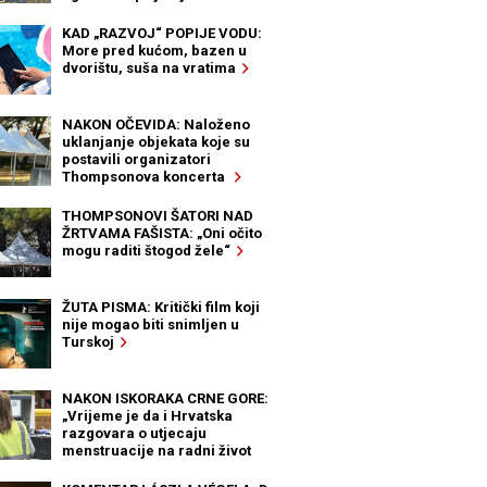
KAD „RAZVOJ“ POPIJE VODU:
More pred kućom, bazen u
dvorištu, suša na vratima
NAKON OČEVIDA: Naloženo
uklanjanje objekata koje su
postavili organizatori
Thompsonova koncerta
THOMPSONOVI ŠATORI NAD
ŽRTVAMA FAŠISTA: „Oni očito
mogu raditi štogod žele“
ŽUTA PISMA: Kritički film koji
nije mogao biti snimljen u
Turskoj
NAKON ISKORAKA CRNE GORE:
„Vrijeme je da i Hrvatska
razgovara o utjecaju
menstruacije na radni život
žena“