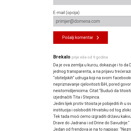
E-mail (opcija)
Pošalji komentar
Brekalo
prije više od 9 godina
Da je ova zemlja u kurcu, dokazuje i to d
jednog transparenta, a na prijavu trećera
"obiteljskih" udruga koji na svom facebook
nepriznavanje cjelovitosti BiH, pored gov
neistomišljenicima. Citat:"Budući da titoist
izjednačiti Tita i Stepinca.
Jedini lijek protiv titoista je pobijediti ih u
institucija i osloboditi Hrvatsku od tog zl
Tek tada moći ćemo izgraditi državu kakvu 
Drave do Jadrana i od Drine do Savudrije."
Jedan od frendova je na to napisao: "Nezn