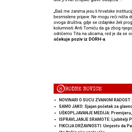
„Baš me zanima jesu li hrvatske instituci
besmislene prijave. Ne mogu reći ništa
ovoga društva, gdje se izdajnike želi prog
kolumnisti Anti Tomiću da ga zbog njego
odričemo Tita na ulicama, red je da se o
očekuje poziv iz DORH-a
.
S
RODNE NOVICE
NOVINARI O SUCU ZVANOM RADOST: „N
SAMO JAKO: Sjajan početak za glavn
UŠKOPLJAVANJE MEDIJA: Premijeru, 
ISPRAVLJANJE SRAMOTE: Ljubitelji Pav
FIKCIJA DRŽAVNOSTI: Umjesto da Pave