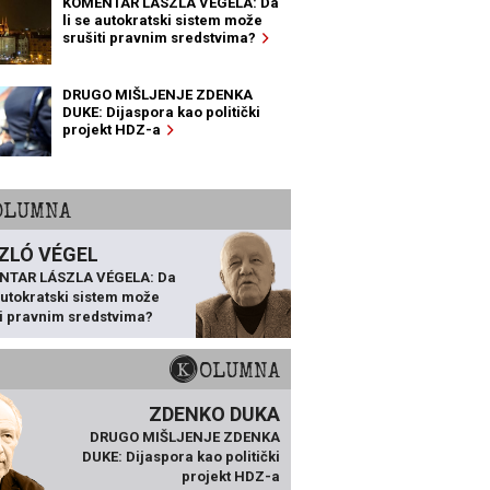
KOMENTAR LÁSZLA VÉGELA: Da
li se autokratski sistem može
srušiti pravnim sredstvima?
DRUGO MIŠLJENJE ZDENKA
DUKE: Dijaspora kao politički
projekt HDZ-a
KOLUMNA
ZLÓ VÉGEL
NTAR LÁSZLA VÉGELA: Da
 autokratski sistem može
ti pravnim sredstvima?
KOLUMNA
ZDENKO DUKA
DRUGO MIŠLJENJE ZDENKA
DUKE: Dijaspora kao politički
projekt HDZ-a