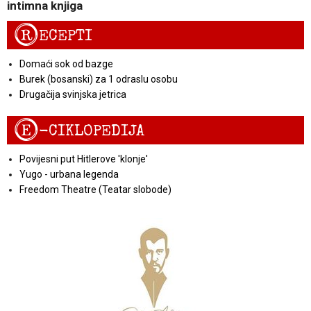
intimna knjiga
R
ECEPTI
Domaći sok od bazge
Burek (bosanski) za 1 odraslu osobu
Drugačija svinjska jetrica
E
-CIKLOPEDIJA
Povijesni put Hitlerove 'klonje'
Yugo - urbana legenda
Freedom Theatre (Teatar slobode)