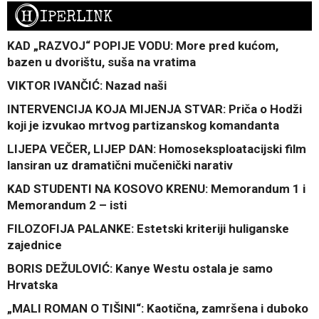
H
IPERLINK
KAD „RAZVOJ“ POPIJE VODU: More pred kućom,
bazen u dvorištu, suša na vratima
VIKTOR IVANČIĆ: Nazad naši
INTERVENCIJA KOJA MIJENJA STVAR: Priča o Hodži
koji je izvukao mrtvog partizanskog komandanta
LIJEPA VEČER, LIJEP DAN: Homoseksploatacijski film
lansiran uz dramatični mučenički narativ
KAD STUDENTI NA KOSOVO KRENU: Memorandum 1 i
Memorandum 2 – isti
FILOZOFIJA PALANKE: Estetski kriteriji huliganske
zajednice
BORIS DEŽULOVIĆ: Kanye Westu ostala je samo
Hrvatska
„MALI ROMAN O TIŠINI“: Kaotična, zamršena i duboko