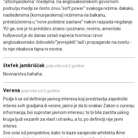
"iztočnjačskima" medijima. na anglosaksonskom govornom
području mediji se često zovu "soft power" svakoga režima. dakako,
naslieđenima (komunjarskima) režimima na balkanu,
prëobůčenima u "nove podobne zastave" nakon razpada nëgdanje
YU-ge, sve je to prëdobro znano i poznano. recimo, američski
hollywood je do danas ostaō najveća tvornica i izvor
anglosaksonsko-židovskih/"jevrejskih" lažī i propagande na svietu -
to nije nikakova tajna ni novina.
štefek jambrišćak
prije više od 2 godine
Novinarstvo,hahaha..
Verena
prije više od 2 godine
Podje li se od definicije javnog interesa koji predstavlja zajednički
interes svih gradjana ili većine, jasno je da bi ovakav Zakon o curenju
informacija, bio suprotan javnom interesu: to bi bila zastita uskog
kruga ljudi vezanih za vlast i stranku, a to, po definiciji nije javni
interes.
Sve ovisi od perspektive, kako to kaze sarajevski arhitekta Amir