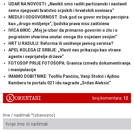
UDAR NA NOVOSTI: „Navikli smo raditi partizanski i nastavit
ćemo njegovati bratstvo srpskih i hrvatskih novinara“
MEDIJI I ODGOVORNOST: Dok god se govor mržnje percipira
kao „drugo mišljenje“, ljudska prava nisu zaštićena
IVICA ĐIKIĆ: „Moj je izbor da primarno govorim o zlu i o
pogrešnim stvarima unutar onoga što osjećam svojim“
HRT U RASULU: Reforma ili uništenje javnog servisa?
APEL KOLEGA IZ SRBIJE: „Vlasti nas prikazuju kao strane
agente i neprijatelje države“
FOTOŠOP PRIJE FOTOŠOPA: Granica između dokumentiranja
i manipulacije
IMAMO DOBITNIKE: Teofilu Pančiću, Vanji Stokić i Ajdinu
Kamberu te portalu 021 idu nagrade „Srđan Aleksić“
K
OMENTARI
broj komentara:
12
Ime / nadimak *(obavezno)