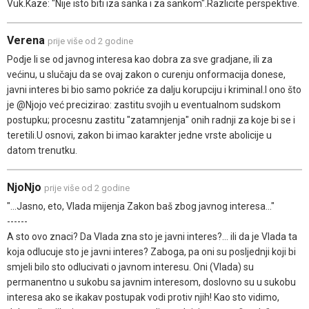
Vuk.Kaze: "Nije isto biti iza sanka i za sankom".Razlicite perspektive.
Verena
prije više od 2 godine
Podje li se od javnog interesa kao dobra za sve gradjane, ili za
većinu, u slučaju da se ovaj zakon o curenju onformacija donese,
javni interes bi bio samo pokriće za dalju korupciju i kriminal.I ono što
je @Njojo već precizirao: zastitu svojih u eventualnom sudskom
postupku; procesnu zastitu "zatamnjenja" onih radnji za koje bi se i
teretili.U osnovi, zakon bi imao karakter jedne vrste abolicije u
datom trenutku.
NjoNjo
prije više od 2 godine
"...Jasno, eto, Vlada mijenja Zakon baš zbog javnog interesa..."
------
A sto ovo znaci? Da Vlada zna sto je javni interes?... ili da je Vlada ta
koja odlucuje sto je javni interes? Zaboga, pa oni su posljednji koji bi
smjeli bilo sto odlucivati o javnom interesu. Oni (Vlada) su
permanentno u sukobu sa javnim interesom, doslovno su u sukobu
interesa ako se ikakav postupak vodi protiv njih! Kao sto vidimo,