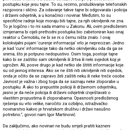
postupku koje jesu tajne. To su, recimo, prisluškivanje telefonskih
razgovora i slično. Za odavanje takve tajne bi odgovarala i policija
i državni odvjetnik, a u konačnici i novinar. Međutim, to su
specifične radnje koje moraju biti tajne, za njih okrivljenik ne zna.
To je logično i to mi sada imamo u Zakonu. Ali, ovim predloženim
izmjenama bi cijeli prethodni postupka bio zabetoniran kao onaj
reaktor u Černobilu, ne bi se ni o čemu ništa znalo. I ovaj
kolokvijalni pojam 'curenje informacija' vrlo je neprecizan. Jedno
je kad 'cure' informacije tako da netko okrivljeniku oda da ga se
snima, što je potpuno nedopustivo. Osim toga, postoje tajne
kako bi se zaštitio sam okrivljenik ili žrtva ili neki svjedok koji je
ugrožen. Ali, posve drugo je kad netko ide štititi informacije koje
su od javnog interesa. Ako se ne štiti niti okrivljenik niti svjedok,
onda je očito da se zapravo želi zaštiti neku ili neke treće osobe.
Javnost je važna i zbog toga da se saznaju neke zloporabe u
postupku. A ako to prepustite policiji ili državnom odvjetniku,
jasno je da neće policija ili državni odvjetnik izvještavati o
vlastitim propustima ili zloporabama. Opasnosti predloženog
rješenja su vrlo velike, naročito za ozbiljno, istraživačko
novinarstvo kakvo je hrvatskom društvu i državi nasušno
potrebno.“, govori nam Igor Martinović.
Da zaključimo, ako novinari ne budu smjeli pratiti kazneni