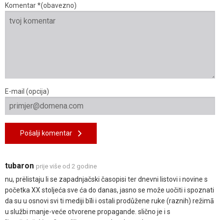
Komentar *(obavezno)
E-mail (opcija)
Pošalji komentar
tubaron
prije više od 2 godine
nu, prëlistaju li se zapadnjačski časopisi ter dnevni listovi i novine s
početka XX stoljeća sve ća do danas, jasno se može uočiti i spoznati
da su u osnovi svi ti mediji bīli i ostali prodůžene ruke (raznih) režimā
u službi manje-veće otvorene propagande. slično je i s