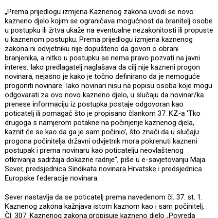
„Prema prijedlogu izmjena Kaznenog zakona uvodi se novo
kazneno djelo kojim se ograničava mogućnost da branitelj osobe
u postupku ili žrtva ukaže na eventualne nezakonitosti ili propuste
u kaznenom postupku. Prema prijedlogu izmjena kaznenog
zakona ni odvjetniku nije dopušteno da govori o obrani
branjenika, a nitko u postupku se nema pravo pozvati na javni
interes. Iako predlagatelj naglašava da cilj nije kazneni progon
novinara, nejasno je kako je točno definirano da je nemoguće
progoniti novinare. Iako novinari nisu na popisu osoba koje mogu
odgovarati za ovo novo kazneno djelo, u slučaju da novinar/ka
prenese informaciju iz postupka postaje odgovoran kao
poticatelj ili pomagač što je propisano člankom 37. KZ-a 'Tko
drugoga s namjerom potakne na počinjenje kaznenog djela,
kaznit će se kao da ga je sam počinio', što znači da u slučaju
progona počinitelja državni odvjetnik mora pokrenuti kazneni
postupak i prema novinaru kao poticatelju neovlaštenog
otkrivanja sadržaja dokazne radnje“, piše u e-savjetovanju Maja
Sever, predsjednica Sindikata novinara Hrvatske i predsjednica
Europske federacije novinara.
Sever nastavlja da se poticatelj prema navedenom čl. 37. st. 1.
Kaznenog zakona kažnjava istom kaznom kao i sam počinitelj.
Čl. 307. Kaznenog zakona propisuje kazneno djelo „Povreda