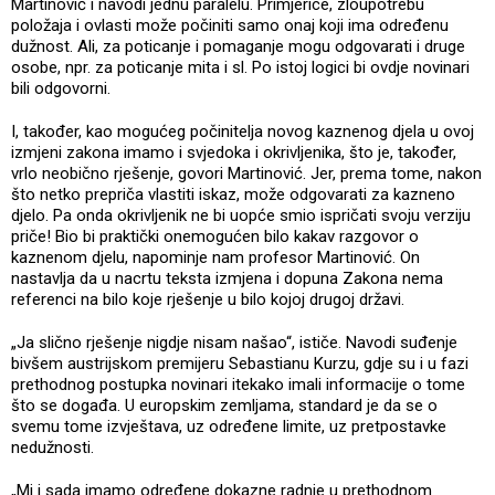
Martinović i navodi jednu paralelu. Primjerice, zloupotrebu
položaja i ovlasti može počiniti samo onaj koji ima određenu
dužnost. Ali, za poticanje i pomaganje mogu odgovarati i druge
osobe, npr. za poticanje mita i sl. Po istoj logici bi ovdje novinari
bili odgovorni.
I, također, kao mogućeg počinitelja novog kaznenog djela u ovoj
izmjeni zakona imamo i svjedoka i okrivljenika, što je, također,
vrlo neobično rješenje, govori Martinović. Jer, prema tome, nakon
što netko prepriča vlastiti iskaz, može odgovarati za kazneno
djelo. Pa onda okrivljenik ne bi uopće smio ispričati svoju verziju
priče! Bio bi praktički onemogućen bilo kakav razgovor o
kaznenom djelu, napominje nam profesor Martinović. On
nastavlja da u nacrtu teksta izmjena i dopuna Zakona nema
referenci na bilo koje rješenje u bilo kojoj drugoj državi.
„Ja slično rješenje nigdje nisam našao“, ističe. Navodi suđenje
bivšem austrijskom premijeru Sebastianu Kurzu, gdje su i u fazi
prethodnog postupka novinari itekako imali informacije o tome
što se događa. U europskim zemljama, standard je da se o
svemu tome izvještava, uz određene limite, uz pretpostavke
nedužnosti.
„Mi i sada imamo određene dokazne radnje u prethodnom