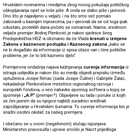
Hrvatskim novinarima i medijima zbog novog pokušaja političkog
uškopljavanja opet se loše piše. A onda se slabo piše i javnosti.
Ono što je najavljeno u veljači, i na što smo već pomalo
zaboravili u kasnijim mjesecima, pa i vjerovali da se od toga ipak
odustalo, proteklih dana počelo se ostvarivati. Naime, sredinom
veljače premijer Andrej Plenković je nakon sjednice šireg
Predsjedništva HDZ-a obznanio da će Vlada
krenuti u izmjene
Zakona o kaznenom postupku i Kaznenog zakona
„kako se
ne bi događalo da informacije iz spisa izlaze van i čine političke
probleme, jer će to biti kazneno djelo“.
Premijerova ondašnja najava kažnjavanja
curenja informacija
iz
istraga uslijedila je nakon što su mediji objavili prepisku između
optuženica Josipe Rimac (sada Josipe Čuline) i Gabrijele Žalac,
nekadašnje Plenkovićeve ministrice regionalnog razvoja i
europskih fondova, u vezi nabavke spornog softvera u kojoj se
spominje i
„A.P.“
(premijer?). Objavljene su tada i poruke iz kojih
se čini jasnim da su njegovi najbliži suradnici sređivali
zapošljavanje u Hrvatskim šumama. To curenje informacija bio je
snažni osobni okidač za našeg premijera.
I obećano se u ovom (negativnom) slučaju ispunjava.
Ministarstvo pravosuđa i uprave sročilo je Nacrt prijedloga