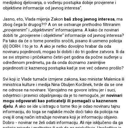
medijskog djelovanja, o vođenju postupka dobije provjerene i
objektivne informacije od javnog interesa“.
Jasno, eto, Vlada mijenja Zakon
baš zbog javnog interesa
, ma
zbog čega bi drugog?!? A on se ostvaruje prethodno filtriranim
„provjerenim“ i „objektivnim“ informacijama. A kako će novinari
dobiti te „provjerene i objektivne“ informacije od javnog interesa?
Pa tako da će o tome ponešto sročiti, pisano ili usmeno policija
i(li) DORH. I to je to. A ako je netko dovoljno hrabar da oda
novinaru pojedinosti, mogao bi dobiti i do tri godine zatvora. Ili da
se svi strpimo i pričekamo četiri-pet godina da počne suđenje u
određenom predmetu, pa da onda doznamo zanimljive
pojedinosti iz kaznenog postupka kad je sve već odavno prošlo?
Svi koji iz Vlade tumače izmjene zakona, kao ministar Malenica ili
ministrica kulture i medija Nina Obuljen Koržinek, tvrde da se one
ne odnose na novinare. Vjerojatno ne govore istinu jer i suci,
odvjetnici i pravnici objašnjavaju da je to nemoguće, jer
novinari
mogu odgovarati kao poticatelji ili pomagači u kaznenom
djelu
. A ako se ide u istragu o tome tko je odao novinaru tajnu
informaciju, do toga se najlakše može doći tako da policija na
ovaj ili onaj način istražuje novinara koji je informaciju objavio.
Dobro - novinar ne želi odati informaciju. Ali nije isključeno da ga
policija privede i maltretira ili pak da ga prisluškuje. Upečatljiva je