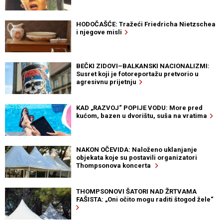
HODOČAŠĆE: Tražeći Friedricha Nietzschea
i njegove misli
BEČKI ZIDOVI–BALKANSKI NACIONALIZMI:
Susret koji je fotoreportažu pretvorio u
agresivnu prijetnju
KAD „RAZVOJ“ POPIJE VODU: More pred
kućom, bazen u dvorištu, suša na vratima
NAKON OČEVIDA: Naloženo uklanjanje
objekata koje su postavili organizatori
Thompsonova koncerta
THOMPSONOVI ŠATORI NAD ŽRTVAMA
FAŠISTA: „Oni očito mogu raditi štogod žele“