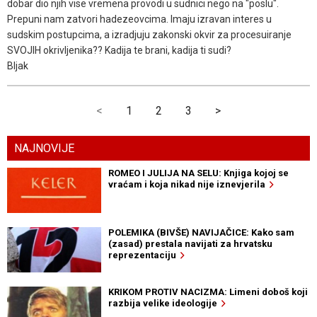
dobar dio njih vise vremena provodi u sudnici nego na "poslu".
Prepuni nam zatvori hadezeovcima. Imaju izravan interes u
sudskim postupcima, a izradjuju zakonski okvir za procesuiranje
SVOJIH okrivljenika?? Kadija te brani, kadija ti sudi?
Bljak
<
1
2
3
>
NAJNOVIJE
ROMEO I JULIJA NA SELU: Knjiga kojoj se
vraćam i koja nikad nije iznevjerila
POLEMIKA (BIVŠE) NAVIJAČICE: Kako sam
(zasad) prestala navijati za hrvatsku
reprezentaciju
KRIKOM PROTIV NACIZMA: Limeni doboš koji
razbija velike ideologije