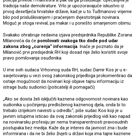
tradicija naše demokrature. Vrlo je upozoravajuće iskustvo iz
prvog desetljeća hrvatske države, kad je u to Tuđmanovo vrijeme
bilo pod prisluškivanjem i praćenjem dvjestotinjak novinara.
Moguć je stoga revival, pa makar i u ponešto smanjenom obimu.
Svakako ohrabruje nedavna izjava predsjednika Republike Zorana
Milanovića da će
pomilovati svakoga tko dođe pod udar
zakona zbog „curenja“ informacija
. Inače je poznato da je
Milanović prvi predsjednik RH koji dosad nije želio koristiti svoje
pravo pomilovanja osuđenika.
U ime svih sudaca Vrhovnog suda RH, sudac Damir Kos je u e-
savjetovanju u vezi ovog zakonskog prijedloga prokomentirao da
ostaje mogućnost da novinari koji objave tajnu informaciju iz
istrage budu sudionici (poticatelji ili pomagači).
„Ako se doista želi isključiti kaznena odgovornost novinara kao
sudionika u počinjenju predloženog kaznenog djela, onda bi to
trebalo izrijekom navesti u odredbi.“, piše sudac Kos koji je u
javnim istupima isticao da ovaj zakonski prijedlog vidi kao napad
na novinarsku profesiju jer nema transparentnosti pravosudnih
postupaka bez medija. Kaže da je interes da javnost zna i bude
informirana i da ne bi želio živjeti u državi koja ima tajne kaznene