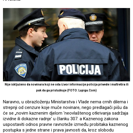
Nije isključeno da novinara koji ne oda izvor informacije policija privede i maltretira ili
pak da ga prisluškuje (FOTO: Lupiga.Com)
Naravno, u obrazloženju Ministarstva i Vlade nema crnih dilema i
strepnji od cenzure koje muče novinare, nego predlagači pišu da
će se „novim kaznenim djelom 'neovlaštenog otkrivanja sadržaja
izvidne ili dokazne radnje' u članku 307. a Kaznenog zakona
uspostaviti odnos pravne ravnoteže između probitaka kaznenog
postupka s jedne strane i prava javnosti da, kroz slobodu