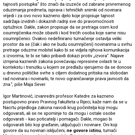
tajnosti postupka“ što znači da izuzeće od zabrane privremenog
oduzimanja predmeta, isprava i tehničkih snimki od novinara
vrijedi i za ovo novo kazneno djelo koje propisuje tajnost
sadržaja izvidnih i dokaznih radnji sve do pravomoćnosti
optužnice. Dakle, zakon propisuje da se pretraga osim kod
osumnjičenika može obaviti i kod trećih osoba koje same nisu
osumnjičenici. Ovakvo nedefinirano tumačenje ostavlja veliki
prostor da se (čak i ako ne budu osumnjičeni) novinarima u svrhu
pretrage oduzme mobitel kako bi se vidjela njihova komunikacija
s izvorima, te bi se tako pribavili dokazi protiv „izvora“. Najave
izmjena kaznenih zakona povećavaju represivne ovlasti te u
kontekstu i trenutku u kojem se predlažu vjerujemo da se donose
u dnevno političke svrhe s ciljem dodatnog pritiska na slobodan
rad novinara i novinarki, te novo ograničavanje prava javnosti da
zna.“, piše Maja Sever.
Igor Martinović, izvanredni profesor Katedre za kazneno
postupovno pravo Pravnog fakulteta u Rijeci, kaže nam da se u
Nacrtu prijedloga zakona navodi krug počinitelja koji mogu
odgovarati, ali se ne spominje to da mogu i ostale osobe
odgovarati - kao poticatelji i pomagači. Dakle, mogao bi
odgovarati bilo koji građanin, uključujući i novinare. Oni koji
govore da su novinari isključeni,
ne govore istinu
, tumači