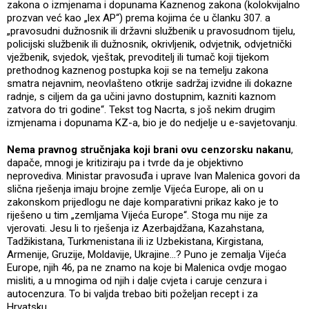
zakona o izmjenama i dopunama Kaznenog zakona (kolokvijalno
prozvan već kao „lex AP“) prema kojima će u članku 307. a
„pravosudni dužnosnik ili državni službenik u pravosudnom tijelu,
policijski službenik ili dužnosnik, okrivljenik, odvjetnik, odvjetnički
vježbenik, svjedok, vještak, prevoditelj ili tumač koji tijekom
prethodnog kaznenog postupka koji se na temelju zakona
smatra nejavnim, neovlašteno otkrije sadržaj izvidne ili dokazne
radnje, s ciljem da ga učini javno dostupnim, kazniti kaznom
zatvora do tri godine“. Tekst tog Nacrta, s još nekim drugim
izmjenama i dopunama KZ-a, bio je do nedjelje u e-savjetovanju.
Nema pravnog stručnjaka koji brani ovu cenzorsku nakanu
,
dapače, mnogi je kritiziraju pa i tvrde da je objektivno
neprovediva. Ministar pravosuđa i uprave Ivan Malenica govori da
slična rješenja imaju brojne zemlje Vijeća Europe, ali on u
zakonskom prijedlogu ne daje komparativni prikaz kako je to
riješeno u tim „zemljama Vijeća Europe“. Stoga mu nije za
vjerovati. Jesu li to rješenja iz Azerbajdžana, Kazahstana,
Tadžikistana, Turkmenistana ili iz Uzbekistana, Kirgistana,
Armenije, Gruzije, Moldavije, Ukrajine…? Puno je zemalja Vijeća
Europe, njih 46, pa ne znamo na koje bi Malenica ovdje mogao
misliti, a u mnogima od njih i dalje cvjeta i caruje cenzura i
autocenzura. To bi valjda trebao biti poželjan recept i za
Hrvatsku.