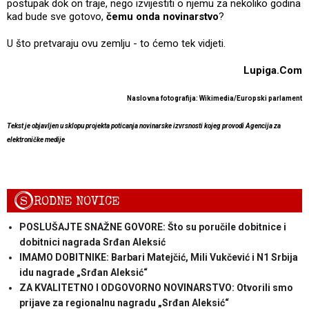
postupak dok on traje, nego izvijestiti o njemu za nekoliko godina
kad bude sve gotovo,
čemu onda novinarstvo
?
U što pretvaraju ovu zemlju - to ćemo tek vidjeti.
Lupiga.Com
Naslovna fotografija: Wikimedia/Europski parlament
Tekst je objavljen u sklopu projekta poticanja novinarske izvrsnosti kojeg provodi Agencija za
elektroničke medije
S
RODNE NOVICE
POSLUŠAJTE SNAŽNE GOVORE: Što su poručile dobitnice i
dobitnici nagrada Srđan Aleksić
IMAMO DOBITNIKE: Barbari Matejčić, Mili Vukčević i N1 Srbija
idu nagrade „Srđan Aleksić“
ZA KVALITETNO I ODGOVORNO NOVINARSTVO: Otvorili smo
prijave za regionalnu nagradu „Srđan Aleksić“