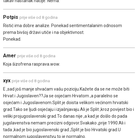
takav nastanak nacije. Nema.
Potpis
prije više od 8 godina
Ristić ima dobre analize. Ponekad sentimentalanim odnosom
prema bivšoj državi utiče i na objektivnost.
Ponekad.
Amer
prije više od 8 godina
Koja šizofrena rasprava.wow.
xyx
prije više od 8 godina
E ,sad još manje shvaćam vašu poziciju.Kažete da se ne može biti
Hrvat i Jugoslaven??Ja se osjećam Hrvatom ,a paralelno se
osjećam i Jugoslavenom.Split je doista velikom većinom hrvatski
grad.Tako se ljudi osjećaju i izjašnjavaju.Ali je Split ,kroz povijest bio i
veliki projugoslavenski grad.To danas nije ,a kad je došlo do pada
jugslavenstva nemam precizni odgovor.Svakako ,prije 1990.Ali i
tada ,kad je bio jugoslavenski grad ,Split je bio Hrvatski grad.U
normalnom jugoslavenstvu to je normalno.