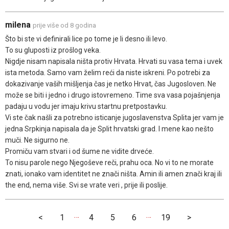
milena
prije više od 8 godina
Što bi ste vi definirali lice po tome je li desno ili levo.
To su gluposti iz prošlog veka.
Nigdje nisam napisala ništa protiv Hrvata. Hrvati su vasa tema i uvek
ista metoda. Samo vam želim reći da niste iskreni. Po potrebi za
dokazivanje vaših mišljenja čas je netko Hrvat, čas Jugosloven. Ne
može se biti i jedno i drugo istovremeno. Time sva vasa pojašnjenja
padaju u vodu jer imaju krivu startnu pretpostavku.
Vi ste čak našli za potrebno isticanje jugoslavenstva Splita jer vam je
jedna Srpkinja napisala da je Split hrvatski grad. I mene kao nešto
muči. Ne sigurno ne.
Promiču vam stvari i od šume ne vidite drveće.
To nisu parole nego Njegoševe reči, prahu oca. No vi to ne morate
znati, ionako vam identitet ne znači ništa. Amin ili amen znači kraj ili
the end, nema više. Svi se vrate veri , prije ili poslije.
…
…
<
1
4
5
6
19
>