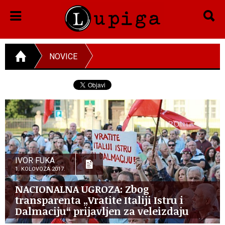
NOVICE
IVOR FUKA
1. KOLOVOZA 2017.
NACIONALNA UGROZA: Zbog
transparenta „Vratite Italiji Istru i
Dalmaciju“ prijavljen za veleizdaju