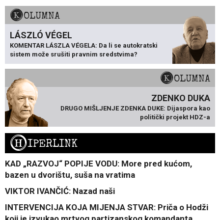
KOLUMNA
LÁSZLÓ VÉGEL
KOMENTAR LÁSZLA VÉGELA: Da li se autokratski
sistem može srušiti pravnim sredstvima?
KOLUMNA
ZDENKO DUKA
DRUGO MIŠLJENJE ZDENKA DUKE: Dijaspora kao
politički projekt HDZ-a
H
IPERLINK
KAD „RAZVOJ“ POPIJE VODU: More pred kućom,
bazen u dvorištu, suša na vratima
VIKTOR IVANČIĆ: Nazad naši
INTERVENCIJA KOJA MIJENJA STVAR: Priča o Hodži
koji je izvukao mrtvog partizanskog komandanta