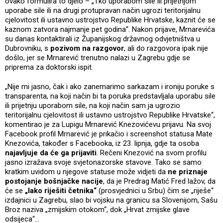
ovako formulira to djelo – „Tko uporabom sile ili prijetnjom
uporabe sile ili na drugi protupravan način ugrozi teritorijalnu
cjelovitost ili ustavno ustrojstvo Republike Hrvatske, kaznit će se
kaznom zatvora najmanje pet godina“. Nakon prijave, Mrnarevića
su danas kontaktirali iz Županijskog državnog odvjetništva u
Dubrovniku, s
pozivom na razgovor
, ali do razgovora ipak nije
došlo, jer se Mrnarević trenutno nalazi u Zagrebu gdje se
priprema za doktorski ispit.
„Nije mi jasno, čak i ako zanemarimo sarkazam i ironiju poruke s
transparenta, na koji način bi ta poruka predstavljala uporabu sile
ili prijetnju uporabom sile, na koji način sam ja ugrozio
teritorijalnu cjelovitost ili ustavno ustrojstvo Republike Hrvatske“,
komentirao je za Lupigu Mrnarević Knezovićevu prijavu. Na svoj
Facebook profil Mrnarević je prikačio i screenshot statusa Mate
Knezovića, također s Facebooka, iz 23. lipnja, gdje ta osoba
najavljuje da će ga prijaviti
. Rečeni Knezović na svom profilu
jasno izražava svoje svjetonazorske stavove. Tako se samo
kratkim uvidom u njegove statuse može vidjeti da
ne priznaje
postojanje bošnjačke nacije
, da je Predrag Matić Fred lažov, da
će se
„lako riješiti četnika“
(prosvjednici u Srbu) čim se „riješe“
izdajnici u Zagrebu, slao bi vojsku na granicu sa Slovenijom, Sašu
Broz naziva „zmijskim otokom“, dok „Hrvat zmijske glave
odsijeca“…