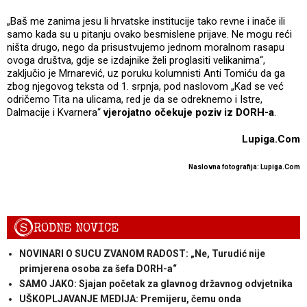
„Baš me zanima jesu li hrvatske institucije tako revne i inače ili
samo kada su u pitanju ovako besmislene prijave. Ne mogu reći
ništa drugo, nego da prisustvujemo jednom moralnom rasapu
ovoga društva, gdje se izdajnike želi proglasiti velikanima“,
zaključio je Mrnarević, uz poruku kolumnisti Anti Tomiću da ga
zbog njegovog teksta od 1. srpnja, pod naslovom „Kad se već
odričemo Tita na ulicama, red je da se odreknemo i Istre,
Dalmacije i Kvarnera“
vjerojatno očekuje poziv iz DORH-a
.
Lupiga.Com
Naslovna fotografija: Lupiga.Com
S
RODNE NOVICE
NOVINARI O SUCU ZVANOM RADOST: „Ne, Turudić nije
primjerena osoba za šefa DORH-a“
SAMO JAKO: Sjajan početak za glavnog državnog odvjetnika
UŠKOPLJAVANJE MEDIJA: Premijeru, čemu onda