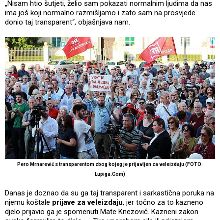
„Nisam htio šutjeti, želio sam pokazati normalnim ljudima da nas
ima još koji normalno razmišljamo i zato sam na prosvjede
donio taj transparent“, objašnjava nam.
Pero Mrnarević s transparentom zbog kojeg je prijavljen za veleizdaju (FOTO:
Lupiga.Com)
Danas je doznao da su ga taj transparent i sarkastična poruka na
njemu koštale
prijave za veleizdaju
, jer točno za to kazneno
djelo prijavio ga je spomenuti Mate Knezović. Kazneni zakon