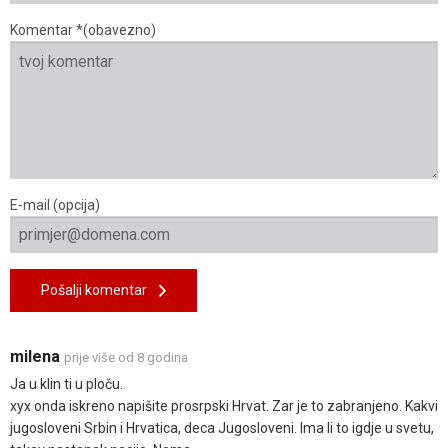
Komentar *(obavezno)
E-mail (opcija)
Pošalji komentar
milena
prije više od 8 godina
Ja u klin ti u ploču.
xyx onda iskreno napišite prosrpski Hrvat. Zar je to zabranjeno. Kakvi
jugosloveni Srbin i Hrvatica, deca Jugosloveni. Ima li to igdje u svetu,