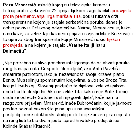
Pero Mrnarević
, mladić kojeg su televizijske kamere i
fotoaparati ovjekovječili 22. lipnja, tijekom zagrebačkih
prosvjeda
protiv preimenovanja Trga maršala Tita
, dok u rukama drži
transparent na kojem je stajala sarkastična poruka, danas je
dobio poziv iz Državnog odvjetništva. Naime, Mrnarevića je, kako
nam kaže, za veleizdaju kazneno prijavio izvjesni Mate Knezović, i
to upravo zbog transparenta koji je Mrnarević nosio
tijekom
prosvjeda
, a na kojem je stajalo
„Vratite Italiji Istru i
Dalmaciju“
.
„Nije potrebna nikakva posebna inteligencija da se shvati poruka
mog transparenta. Gospodo 'domoljubi', ako Antu Pavelića
smatrate patriotom, iako je ‘nezavisnost’ svoje ‘države’ platio
Benitu Mussoliniju spomenutim krajevima, a Josipa Broza Tita,
koji je Hrvatskoj i Sloveniji priključio te dijelove, veleizdajnikom,
onda budite dosljedni. Ako ne želite Tita, kako reče Ante Tomić,
onda se odrecite Sotone i svih njegovih djela“, kaže nam u
razgovoru prijavljeni Mrnarević, inače Dubrovčanin, koji je javnosti
postao poznat nakon što je na upisu na sveučilišni
poslijediplomski doktorski studij politologije zauzeo prvo mjesto
na rang listi te bio dva mjesta ispred hrvatske predsjednice
Kolinde Grabar Kitarović.