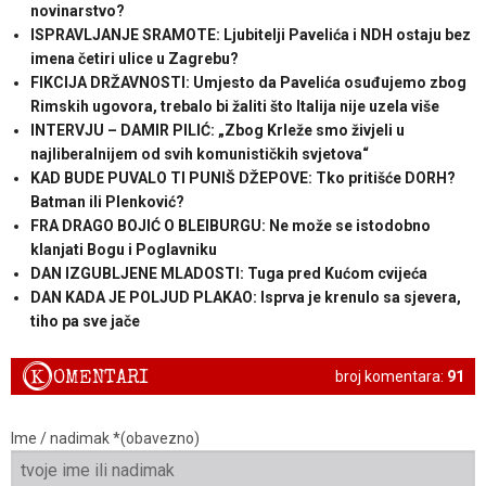
novinarstvo?
ISPRAVLJANJE SRAMOTE: Ljubitelji Pavelića i NDH ostaju bez
imena četiri ulice u Zagrebu?
FIKCIJA DRŽAVNOSTI: Umjesto da Pavelića osuđujemo zbog
Rimskih ugovora, trebalo bi žaliti što Italija nije uzela više
INTERVJU – DAMIR PILIĆ: „Zbog Krleže smo živjeli u
najliberalnijem od svih komunističkih svjetova“
KAD BUDE PUVALO TI PUNIŠ DŽEPOVE: Tko pritišće DORH?
Batman ili Plenković?
FRA DRAGO BOJIĆ O BLEIBURGU: Ne može se istodobno
klanjati Bogu i Poglavniku
DAN IZGUBLJENE MLADOSTI: Tuga pred Kućom cvijeća
DAN KADA JE POLJUD PLAKAO: Isprva je krenulo sa sjevera,
tiho pa sve jače
K
OMENTARI
broj komentara:
91
Ime / nadimak *(obavezno)