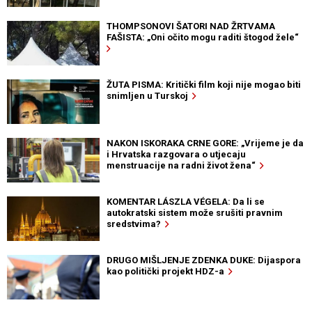
THOMPSONOVI ŠATORI NAD ŽRTVAMA
FAŠISTA: „Oni očito mogu raditi štogod žele“
ŽUTA PISMA: Kritički film koji nije mogao biti
snimljen u Turskoj
NAKON ISKORAKA CRNE GORE: „Vrijeme je da
i Hrvatska razgovara o utjecaju
menstruacije na radni život žena“
KOMENTAR LÁSZLA VÉGELA: Da li se
autokratski sistem može srušiti pravnim
sredstvima?
DRUGO MIŠLJENJE ZDENKA DUKE: Dijaspora
kao politički projekt HDZ-a