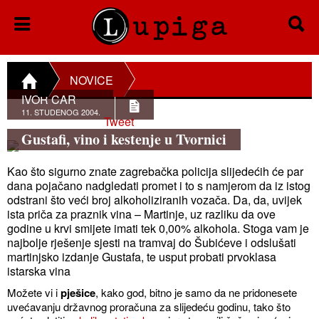
NOVICE
IVOR CAR
11. STUDENOG 2004.
Tweet
Gustafi, vino i kestenje u Tvornici
Kao što sigurno znate zagrebačka policija slijedećih će par
dana pojačano nadgledati promet i to s namjerom da iz istog
odstrani što veći broj alkoholiziranih vozača. Da, da, uvijek
ista priča za praznik vina – Martinje, uz razliku da ove
godine u krvi smijete imati tek 0,00% alkohola. Stoga vam je
najbolje rješenje sjesti na tramvaj do Šubićeve i odslušati
martinjsko izdanje Gustafa, te usput probati prvoklasa
istarska vina
Možete vi i
pješice
, kako god, bitno je samo da ne pridonesete
uvećavanju državnog proračuna za slijedeću godinu, tako što