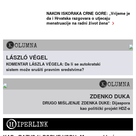
NAKON ISKORAKA CRNE GORE: „Vrijeme je
da i Hrvatska razgovara o utjecaju
menstruacije na radni život žena“
KOLUMNA
LÁSZLÓ VÉGEL
KOMENTAR LÁSZLA VÉGELA: Da li se autokratski
sistem može srušiti pravnim sredstvima?
KOLUMNA
ZDENKO DUKA
DRUGO MIŠLJENJE ZDENKA DUKE: Dijaspora
kao politički projekt HDZ-a
H
IPERLINK