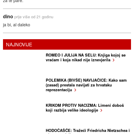
za te pare.
dino
prije više od 21 godinu
ja bi, al daleko
NAJNOVIJE
ROMEO I JULIJA NA SELU: Knjiga kojoj se
vraćam i koja nikad nije iznevjerila
POLEMIKA (BIVŠE) NAVIJAČICE: Kako sam
(zasad) prestala navijati za hrvatsku
reprezentaciju
KRIKOM PROTIV NACIZMA: Limeni doboš
koji razbija velike ideologije
HODOČAŠĆE: Tražeći Friedricha Nietzschea i