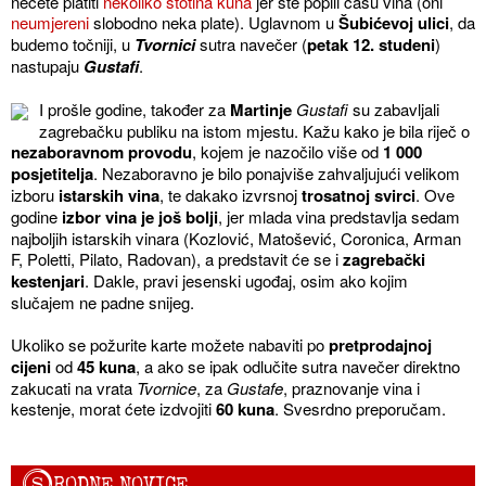
nećete platiti
nekoliko stotina kuna
jer ste popili čašu vina (oni
neumjereni
slobodno neka plate). Uglavnom u
Šubićevoj ulici
, da
budemo točniji, u
Tvornici
sutra navečer (
petak 12. studeni
)
nastupaju
Gustafi
.
I prošle godine, također za
Martinje
Gustafi
su zabavljali
zagrebačku publiku na istom mjestu. Kažu kako je bila riječ o
nezaboravnom provodu
, kojem je nazočilo više od
1 000
posjetitelja
. Nezaboravno je bilo ponajviše zahvaljujući velikom
izboru
istarskih vina
, te dakako izvrsnoj
trosatnoj svirci
. Ove
godine
izbor vina je još bolji
, jer mlada vina predstavlja sedam
najboljih istarskih vinara (Kozlović, Matošević, Coronica, Arman
F, Poletti, Pilato, Radovan), a predstavit će se i
zagrebački
kestenjari
. Dakle, pravi jesenski ugođaj, osim ako kojim
slučajem ne padne snijeg.
Ukoliko se požurite karte možete nabaviti po
pretprodajnoj
cijeni
od
45 kuna
, a ako se ipak odlučite sutra navečer direktno
zakucati na vrata
Tvornice
, za
Gustafe
, praznovanje vina i
kestenje, morat ćete izdvojiti
60 kuna
. Svesrdno preporučam.
S
RODNE NOVICE