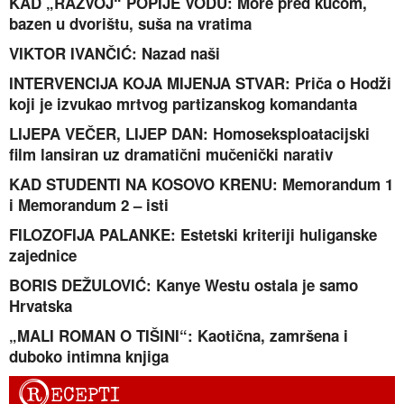
KAD „RAZVOJ“ POPIJE VODU: More pred kućom,
bazen u dvorištu, suša na vratima
VIKTOR IVANČIĆ: Nazad naši
INTERVENCIJA KOJA MIJENJA STVAR: Priča o Hodži
koji je izvukao mrtvog partizanskog komandanta
LIJEPA VEČER, LIJEP DAN: Homoseksploatacijski
film lansiran uz dramatični mučenički narativ
KAD STUDENTI NA KOSOVO KRENU: Memorandum 1
i Memorandum 2 – isti
FILOZOFIJA PALANKE: Estetski kriteriji huliganske
zajednice
BORIS DEŽULOVIĆ: Kanye Westu ostala je samo
Hrvatska
„MALI ROMAN O TIŠINI“: Kaotična, zamršena i
duboko intimna knjiga
R
ECEPTI