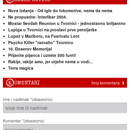
Nova izdanja - Od igle do lokomotive, nema da nema
Ne propustite: Interliber 2004.
Mostar Sevdah Reunion u Tvornici - jednostavno briljantno
Lupiga u Tvornici na proslavi prve petoljetke
Lupež v Mariboru, na Festivalu Lent
Psycho Killer "razvalio" Tvornicu
16. Đoserov Memorijal
Prijavite pijanca i uzmite 500 funti!
Rakije, rakije amo, jer utjehe nema u vodi...
Terra magica
K
OMENTARI
broj komentara:
3
Ime / nadimak *(obavezno)
Komentar *(obavezno)