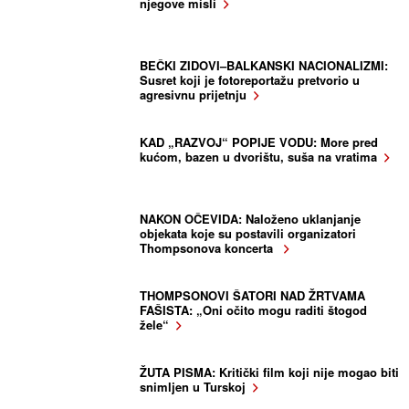
njegove misli
BEČKI ZIDOVI–BALKANSKI NACIONALIZMI:
Susret koji je fotoreportažu pretvorio u
agresivnu prijetnju
KAD „RAZVOJ“ POPIJE VODU: More pred
kućom, bazen u dvorištu, suša na vratima
NAKON OČEVIDA: Naloženo uklanjanje
objekata koje su postavili organizatori
Thompsonova koncerta
THOMPSONOVI ŠATORI NAD ŽRTVAMA
FAŠISTA: „Oni očito mogu raditi štogod
žele“
ŽUTA PISMA: Kritički film koji nije mogao biti
snimljen u Turskoj