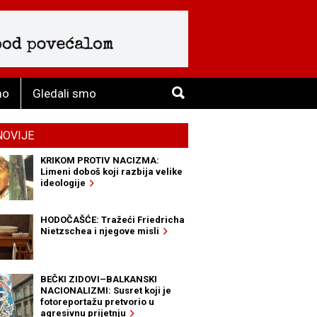
mo
Gledali smo
NOVIJE
KRIKOM PROTIV NACIZMA:
Limeni doboš koji razbija velike
ideologije
HODOČAŠĆE: Tražeći Friedricha
Nietzschea i njegove misli
BEČKI ZIDOVI–BALKANSKI
NACIONALIZMI: Susret koji je
fotoreportažu pretvorio u
agresivnu prijetnju