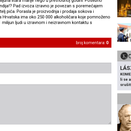
7 milijuna litara manje nego u prethodnoj godini. Posebno
andija!? Pad izvoza izravno je povezan s poremećajem
telj pića. Porasla je proizvodnja i prodaja sokova i
a Hrvatska ima oko 250 000 alkoholičara koje pomnoženo
 1 milijun ljudi u izravnom i neizravnom kontaktu s
broj komentara:
0
LÁS
KOME
li se
sruši