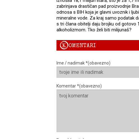
iznosila 18,1 milijun litara, što je za 1,
zabrinjava drastičan pad proizvodnje Br
odnosa s BIH koja je glavni uvoznik i ljubi
mineralne vode. Za kraj samo podatak d
s tri člana obitelji daju brojku od gotovo
alkoholizmom. Tko želi biti milijunaš?
K
OMENTARI
Ime / nadimak *(obavezno)
Komentar *(obavezno)