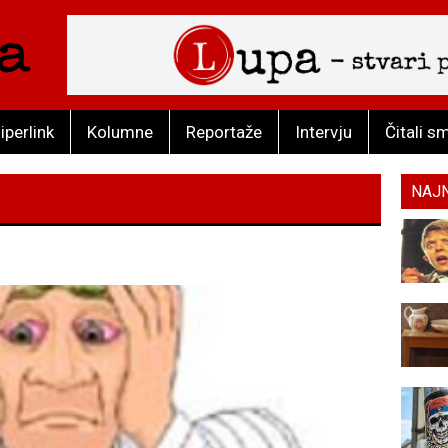
iperlink
Kolumne
Reportaže
Intervju
Čitali s
NAJ