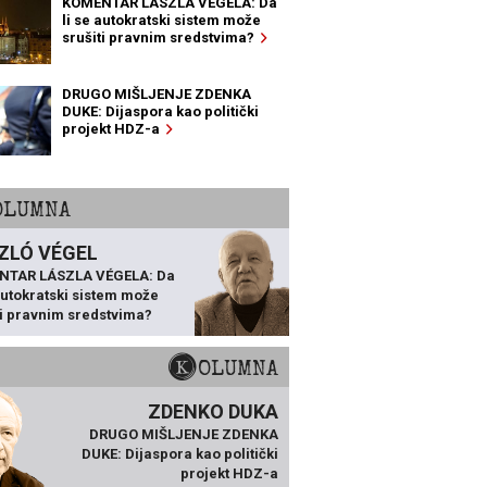
KOMENTAR LÁSZLA VÉGELA: Da
li se autokratski sistem može
srušiti pravnim sredstvima?
DRUGO MIŠLJENJE ZDENKA
DUKE: Dijaspora kao politički
projekt HDZ-a
KOLUMNA
ZLÓ VÉGEL
NTAR LÁSZLA VÉGELA: Da
 autokratski sistem može
ti pravnim sredstvima?
KOLUMNA
ZDENKO DUKA
DRUGO MIŠLJENJE ZDENKA
DUKE: Dijaspora kao politički
projekt HDZ-a