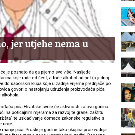
mo, jer utjehe nema u
će je poznato da ga pijemo sve više. Nasljeđe
anica koje rade od šest, a toče alkohol od pet (u jednoj
ve do saborskih klupa koje u zadnje vrijeme prednjače po
 novica govori o nastojanju udruženja proizvođača pića
 alkohola.
ođača pića Hrvatske svoje će aktivnosti za ovu godinu
rajući na poticajnim mjerama za razvoj te grane, zaštitu
tržišta" te usklađivanje domaće zakonske regulative s
 unije.
e manje pića. Prošle je godine tako ukupna proizvodnja