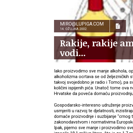
MIRO@LUPIGA.COM
14. OŽUJKA 2002.
Rakije, rakije a
vodi...
Iako proizvodimo sve manje alkohola, op
alkoholizma ocrtava se od željezničkih st
takvoj svojedobno je radio i Tomo), pa s
količini ispijenih pića. Unatoč tome ova
Hrvatske da poveća domaću proizvodnju
Gospodarsko-interesno udruženje proizv
usmjeriti u razvoj te djelatnosti, inzisti
domaće proizvodnje i suzbijanje "crnog 
zakonodavstvom i normativima Europske
Ipak, pijemo sve manje i proizvodimo sv