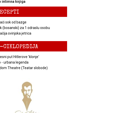
 intimna knjiga
ECEPTI
ći sok od bazge
k (bosanski) za 1 odraslu osobu
čija svinjska jetrica
-CIKLOPEDIJA
esni put Hitlerove 'klonje'
 - urbana legenda
dom Theatre (Teatar slobode)