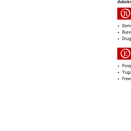
duboko
R
Doma
Bure
Druga
E
Povij
Yugo
Free