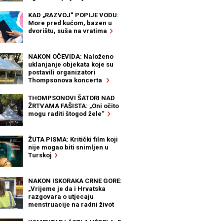
KAD „RAZVOJ“ POPIJE VODU:
More pred kućom, bazen u
dvorištu, suša na vratima
NAKON OČEVIDA: Naloženo
uklanjanje objekata koje su
postavili organizatori
Thompsonova koncerta
THOMPSONOVI ŠATORI NAD
ŽRTVAMA FAŠISTA: „Oni očito
mogu raditi štogod žele“
ŽUTA PISMA: Kritički film koji
nije mogao biti snimljen u
Turskoj
NAKON ISKORAKA CRNE GORE:
„Vrijeme je da i Hrvatska
razgovara o utjecaju
menstruacije na radni život
žena“