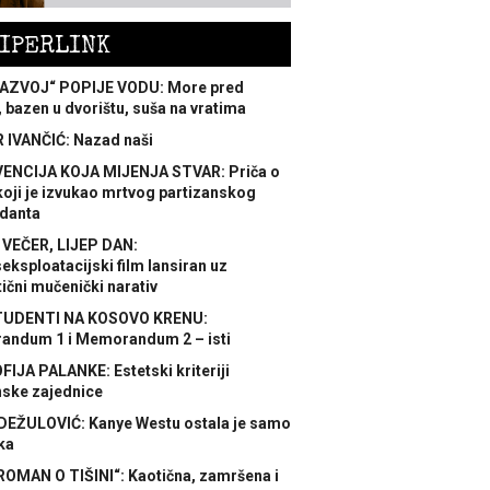
IPERLINK
AZVOJ“ POPIJE VODU: More pred
 bazen u dvorištu, suša na vratima
 IVANČIĆ: Nazad naši
ENCIJA KOJA MIJENJA STVAR: Priča o
koji je izvukao mrtvog partizanskog
danta
 VEČER, LIJEP DAN:
ksploatacijski film lansiran uz
ični mučenički narativ
TUDENTI NA KOSOVO KRENU:
ndum 1 i Memorandum 2 – isti
FIJA PALANKE: Estetski kriteriji
nske zajednice
DEŽULOVIĆ: Kanye Westu ostala je samo
ka
ROMAN O TIŠINI“: Kaotična, zamršena i