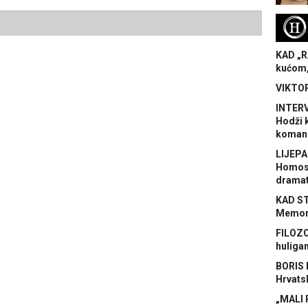
H
KAD „R
kućom,
VIKTOR
INTERV
Hodži 
koman
LIJEPA
Homose
dramat
KAD S
Memora
FILOZO
huliga
BORIS 
Hrvats
„MALI 