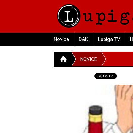
Novice
D&K
Lupiga TV
H
NOVICE