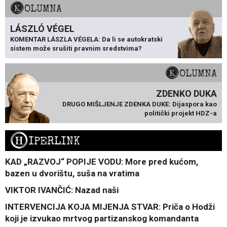
KOLUMNA
LÁSZLÓ VÉGEL
KOMENTAR LÁSZLA VÉGELA: Da li se autokratski
sistem može srušiti pravnim sredstvima?
KOLUMNA
ZDENKO DUKA
DRUGO MIŠLJENJE ZDENKA DUKE: Dijaspora kao
politički projekt HDZ-a
H
IPERLINK
KAD „RAZVOJ“ POPIJE VODU: More pred kućom,
bazen u dvorištu, suša na vratima
VIKTOR IVANČIĆ: Nazad naši
INTERVENCIJA KOJA MIJENJA STVAR: Priča o Hodži
koji je izvukao mrtvog partizanskog komandanta