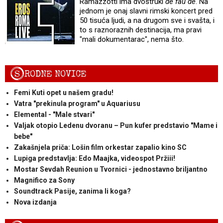
Ramazzotti ima dvostruki
de fau de
. Na
jednom je onaj slavni rimski koncert pred
50 tisuća ljudi, a na drugom sve i svašta, i
to s raznoraznih destinacija, ma pravi
"mali dokumentarac", nema što.
S
RODNE NOVICE
Femi Kuti opet u našem gradu!
Vatra "prekinula program" u Aquariusu
Elemental - "Male stvari"
Valjak otopio Ledenu dvoranu – Pun kufer predstavio "Mame i
bebe"
Zakašnjela priča: Lošin film orkestar zapalio kino SC
Lupiga predstavlja: Edo Maajka, videospot Pržiii!
Mostar Sevdah Reunion u Tvornici - jednostavno briljantno
Magnifico za Sony
Soundtrack Pasije, zanima li koga?
Nova izdanja