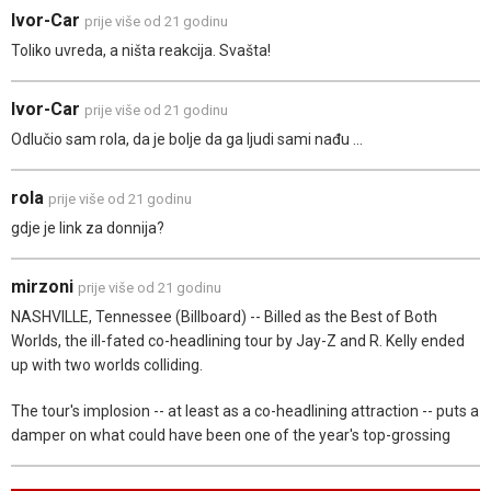
Ivor-Car
prije više od 21 godinu
Toliko uvreda, a ništa reakcija. Svašta!
Ivor-Car
prije više od 21 godinu
Odlučio sam rola, da je bolje da ga ljudi sami nađu ...
rola
prije više od 21 godinu
gdje je link za donnija?
mirzoni
prije više od 21 godinu
NASHVILLE, Tennessee (Billboard) -- Billed as the Best of Both
Worlds, the ill-fated co-headlining tour by Jay-Z and R. Kelly ended
up with two worlds colliding.
The tour's implosion -- at least as a co-headlining attraction -- puts a
damper on what could have been one of the year's top-grossing