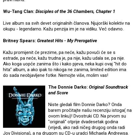
Wu-Tang Clan:
Disciples of the 36 Chambers, Chapter 1
Live album sa svih devet originalnih članova. Njujorški kolektiv na
okupu - legendarno. Kažu penzija im je na vidiku. Već odavno.
Britney Spears:
Greatest Hits - My Prerogative
Kažu promijenit će prezime, pa neće, kažu povući će se s
estrade, pa neće, kažu trudna je, pa nije, kažu udala se, pa nije.
Ako koga uopće zanima što i kako pjeva, neka kupi ovaj "hit do
hita" album, a ako ipak to nikoga ne zanima, limited edition ima
do sada neobjavljene fotke. Nemojte više, molim vas!
The Donnie Darko:
Original Soundtrack
and Score
Niste gledali film Donnie Darko? Onda
barem pročitajte našu recenziju istoga( na
ovom linku)! Dvostruki CD. Na prvom su
"originali" otprije dvadesetak godina
(vrijedi, ako radi ničeg drugog onda radi
Joy Divisiona), a na drugom su CD-u uradci Michaela Andrewsa.