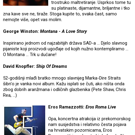
trostruko maltretiranje. Usprkos tome tu
su platinaste, dijamantne, briljantne i tko
zna kave sve ne, tiraže. Stoga kupite to, svaka čast, samo
nemojte više, opet vas molim.
George Winston:
Montana - A Love Story
Inspirirano jednom od najzabitijih država SAD-a … Djelo slavnog
pijaniste koji proizvodi ugođaje od kojih nužno kontempliramo …
O Montana … Trk u dućane!
David Knopfler:
Ship Of Dreams
52-godišnji mlađi bratko mnogo slavnijeg Marka-Dire Straits
šibn'o je vanka novi album. Kažu isplati se čuti, ako ništa onda
zbog dobrih aranžmana i odličnih glazbenika (Pete Shaw, Chris
Rea, …)
Eros Ramazzotti:
Eros Roma Live
Opa, koncertna atrakcija iz prekomorskog
nam susjedstva i relativno česta pojava
na hrvatskim pozornicama, Eros