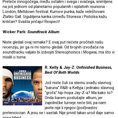
Preteče mnogočega, među ostalim i svega i svačega, snimljene
na još jednom od planetarno popularnih i isplativih reuniona -
London, Meltdown festival. Kumovi punka, kaže veleštovani
Zlatko Gall. Izgubljena karika između Stonesa i Pistolsa kažu
kritičari? Svašta pričaju! Respect!
Wicker Park:
Soundtrack Album
Niste gledali ovaj remake? E ovaj put nećete pročitati našu
recenziju, jer ga ni mi nismo gledali. Od brojnih izvođača na
soundtracku valjalo bi izdvojiti Stereophonics i Mogwai, ma što vi
mislili o tome.
R. Kelly & Jay-Z:
Unfinished Business,
Best Of Both Worlds
Još niste čuli za slavnu svađu slavnog
"baruna" R&B-a Kellyja i jednako slavnog
"grofa" hip-hopa Jay-Z-a? Ma kako to?
Onda barem poslušajte album, jer
zajedničke turneje neće biti, pa nam
javite nije li njegov (pod)naslov
pretenciozan. A jesu se i sastali. Nije privid takav urod daje samo
pravi hibrid.