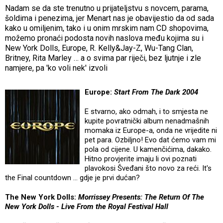
Nadam se da ste trenutno u prijateljstvu s novcem, parama,
šoldima i penezima, jer Menart nas je obavijestio da od sada
kako u omiljenim, tako i u onim mrskim nam CD shopovima,
možemo pronaći podosta novih naslova među kojima su i
New York Dolls, Europe, R. Kelly&Jay-Z, Wu-Tang Clan,
Britney, Rita Marley … a o svima par riječi, bez ljutnje i zle
namjere, pa 'ko voli nek' izvoli
Europe:
Start From The Dark 2004
E stvarno, ako odmah, i to smjesta ne
kupite povratnički album nenadmašnih
momaka iz Europe-a, onda ne vrijedite ni
pet para. Ozbiljno! Evo dat ćemo vam mi
pola od cijene. U kamenčićima, dakako.
Hitno provjerite imaju li ovi poznati
plavokosi Šveđani što novo za reći. It's
the Final countdown ... gdje je prvi dućan?
The New York Dolls:
Morrissey Presents: The Return Of The
New York Dolls - Live From the Royal Festival Hall