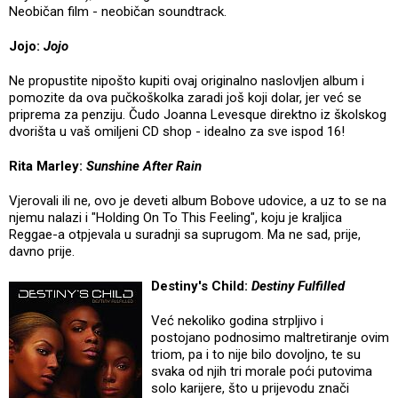
Neobičan film - neobičan soundtrack.
Jojo:
Jojo
Ne propustite nipošto kupiti ovaj originalno naslovljen album i
pomozite da ova pučkoškolka zaradi još koji dolar, jer već se
priprema za penziju. Čudo Joanna Levesque direktno iz školskog
dvorišta u vaš omiljeni CD shop - idealno za sve ispod 16!
Rita Marley:
Sunshine After Rain
Vjerovali ili ne, ovo je deveti album Bobove udovice, a uz to se na
njemu nalazi i "Holding On To This Feeling", koju je kraljica
Reggae-a otpjevala u suradnji sa suprugom. Ma ne sad, prije,
davno prije.
Destiny's Child:
Destiny Fulfilled
Već nekoliko godina strpljivo i
postojano podnosimo maltretiranje ovim
triom, pa i to nije bilo dovoljno, te su
svaka od njih tri morale poći putovima
solo karijere, što u prijevodu znači