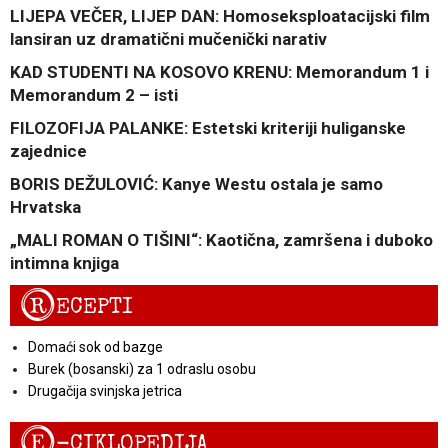
LIJEPA VEČER, LIJEP DAN: Homoseksploatacijski film
lansiran uz dramatični mučenički narativ
KAD STUDENTI NA KOSOVO KRENU: Memorandum 1 i
Memorandum 2 – isti
FILOZOFIJA PALANKE: Estetski kriteriji huliganske
zajednice
BORIS DEŽULOVIĆ: Kanye Westu ostala je samo
Hrvatska
„MALI ROMAN O TIŠINI“: Kaotična, zamršena i duboko
intimna knjiga
R
ECEPTI
Domaći sok od bazge
Burek (bosanski) za 1 odraslu osobu
Drugačija svinjska jetrica
E
-CIKLOPEDIJA