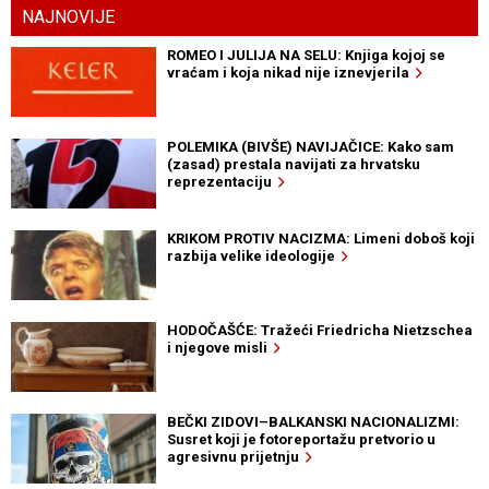
NAJNOVIJE
ROMEO I JULIJA NA SELU: Knjiga kojoj se
vraćam i koja nikad nije iznevjerila
POLEMIKA (BIVŠE) NAVIJAČICE: Kako sam
(zasad) prestala navijati za hrvatsku
reprezentaciju
KRIKOM PROTIV NACIZMA: Limeni doboš koji
razbija velike ideologije
HODOČAŠĆE: Tražeći Friedricha Nietzschea
i njegove misli
BEČKI ZIDOVI–BALKANSKI NACIONALIZMI:
Susret koji je fotoreportažu pretvorio u
agresivnu prijetnju