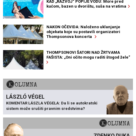
KAD „RAZVOJ“ POPIJE VODU: More pred
kućom, bazen u dvorištu, suša na vratima
NAKON OČEVIDA: Naloženo uklanjanje
objekata koje su postavili organizatori
Thompsonova koncerta
THOMPSONOVI ŠATORI NAD ŽRTVAMA
FAŠISTA: „Oni očito mogu raditi štogod žele“
KOLUMNA
LÁSZLÓ VÉGEL
KOMENTAR LÁSZLA VÉGELA: Da li se autokratski
sistem može srušiti pravnim sredstvima?
KOLUMNA
ZDENKO DUKA