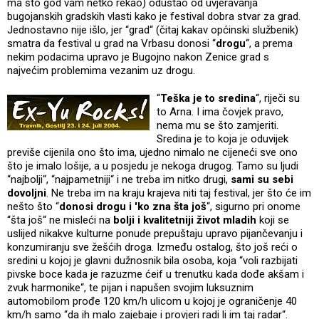
ma što god vam netko rekao) odustao od uvjeravanja
bugojanskih gradskih vlasti kako je festival dobra stvar za grad.
Jednostavno nije išlo, jer “grad“ (čitaj kakav općinski službenik)
smatra da festival u grad na Vrbasu donosi “
drogu
“, a prema
nekim podacima upravo je Bugojno nakon Zenice grad s
najvećim problemima vezanim uz drogu.
“
Teška je to sredina
“, riječi su
to Arna. I ima čovjek pravo,
nema mu se što zamjeriti.
Sredina je to koja je oduvijek
previše cijenila ono što ima, ujedno nimalo ne cijeneći sve ono
što je imalo lošije, a u posjedu je nekoga drugog. Tamo su ljudi
“najbolji“, “najpametniji“ i ne treba im nitko drugi,
sami su sebi
dovoljni
. Ne treba im na kraju krajeva niti taj festival, jer što će im
nešto što “
donosi drogu i 'ko zna šta još
“, sigurno pri onome
“šta još“ ne misleći na
bolji i kvalitetniji život mladih
koji se
uslijed nikakve kulturne ponude prepuštaju upravo pijančevanju i
konzumiranju sve žešćih droga. Između ostalog, što još reći o
sredini u kojoj je glavni dužnosnik bila osoba, koja “voli razbijati
pivske boce kada je razuzme ćeif u trenutku kada dođe akšam i
zvuk harmonike“, te pijan i napušen svojim luksuznim
automobilom prođe 120 km/h ulicom u kojoj je ograničenje 40
km/h samo “da ih malo zajebaje i provjeri radi li im taj radar“.