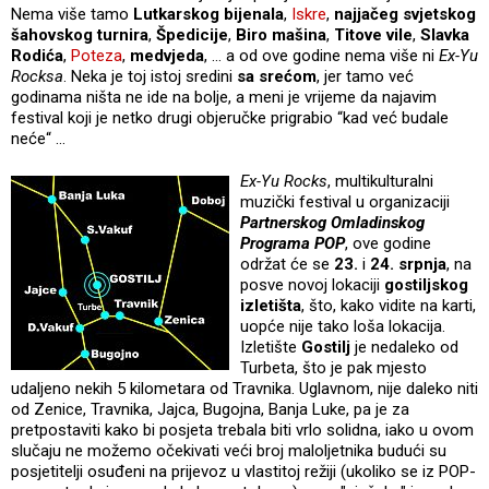
Nema više tamo
Lutkarskog bijenala
,
Iskre
,
najjačeg svjetskog
šahovskog
turnira
,
Špedicije
,
Biro mašina
,
Titove vile
,
Slavka
Rodića
,
Poteza
,
medvjeda
, … a od ove godine nema više ni
Ex-Yu
Rocksa
. Neka je toj istoj sredini
sa srećom
, jer tamo već
godinama ništa ne ide na bolje, a meni je vrijeme da najavim
festival koji je netko drugi objeručke prigrabio “kad već budale
neće“ …
Ex-Yu Rocks
, multikulturalni
muzički festival u organizaciji
Partnerskog Omladinskog
Programa
POP
, ove godine
održat će se
23.
i
24. srpnja
, na
posve novoj lokaciji
gostiljskog
izletišta
, što, kako vidite na karti,
uopće nije tako loša lokacija.
Izletište
Gostilj
je nedaleko od
Turbeta, što je pak mjesto
udaljeno nekih 5 kilometara od Travnika. Uglavnom, nije daleko niti
od Zenice, Travnika, Jajca, Bugojna, Banja Luke, pa je za
pretpostaviti kako bi posjeta trebala biti vrlo solidna, iako u ovom
slučaju ne možemo očekivati veći broj maloljetnika budući su
posjetitelji osuđeni na prijevoz u vlastitoj režiji (ukoliko se iz POP-