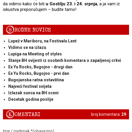
da vidimo kako će biti
u Gostilju 23. i 24. srpnja
, a ja vam iz
iskustva preporučujem – budite tamo!
S
RODNE NOVICE
Lupež v Mariboru, na Festivalu Lent
Vidimo se na izlazu
Lupiga na Meeting of styles
Stanje BH svijesti iz osobnih komentara o zapaljenoj crkvi
Ex Yu Rocks, Bugojno - drugi dan
Ex Yu Rocks, Bugojno - prvi dan
Bugojanska ratna ostavština
Najveći festival svijeta
Izlazak sunca na BH sceni
Desetak godina poslije
K
OMENTARI
broj komentara:
29
Ime / nadimak *(obavezno)