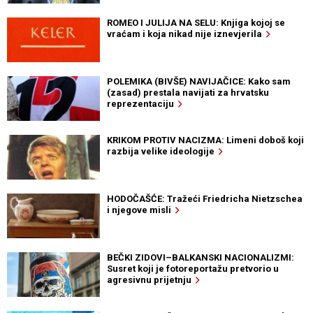
ROMEO I JULIJA NA SELU: Knjiga kojoj se
vraćam i koja nikad nije iznevjerila
POLEMIKA (BIVŠE) NAVIJAČICE: Kako sam
(zasad) prestala navijati za hrvatsku
reprezentaciju
KRIKOM PROTIV NACIZMA: Limeni doboš koji
razbija velike ideologije
HODOČAŠĆE: Tražeći Friedricha Nietzschea
i njegove misli
BEČKI ZIDOVI–BALKANSKI NACIONALIZMI:
Susret koji je fotoreportažu pretvorio u
agresivnu prijetnju