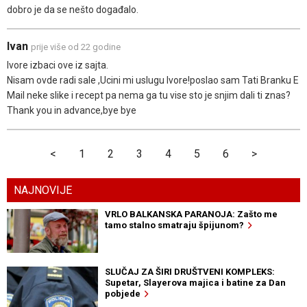
dobro je da se nešto događalo.
Ivan
prije više od 22 godine
Ivore izbaci ove iz sajta.
Nisam ovde radi sale ,Ucini mi uslugu Ivore!poslao sam Tati Branku E
Mail neke slike i recept pa nema ga tu vise sto je snjim dali ti znas?
Thank you in advance,bye bye
<
1
2
3
4
5
6
>
NAJNOVIJE
VRLO BALKANSKA PARANOJA: Zašto me
tamo stalno smatraju špijunom?
SLUČAJ ZA ŠIRI DRUŠTVENI KOMPLEKS:
Supetar, Slayerova majica i batine za Dan
pobjede