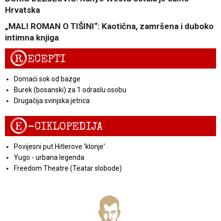
Hrvatska
„MALI ROMAN O TIŠINI“: Kaotična, zamršena i duboko
intimna knjiga
R
ECEPTI
Domaći sok od bazge
Burek (bosanski) za 1 odraslu osobu
Drugačija svinjska jetrica
E
-CIKLOPEDIJA
Povijesni put Hitlerove 'klonje'
Yugo - urbana legenda
Freedom Theatre (Teatar slobode)