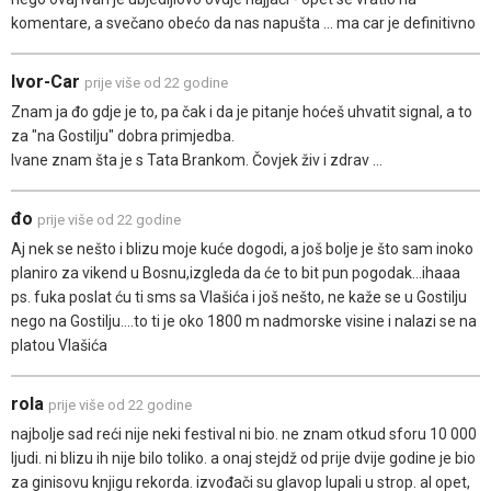
komentare, a svečano obećo da nas napušta ... ma car je definitivno
Ivor-Car
prije više od 22 godine
Znam ja đo gdje je to, pa čak i da je pitanje hoćeš uhvatit signal, a to
za "na Gostilju" dobra primjedba.
Ivane znam šta je s Tata Brankom. Čovjek živ i zdrav ...
đo
prije više od 22 godine
Aj nek se nešto i blizu moje kuće dogodi, a još bolje je što sam inoko
planiro za vikend u Bosnu,izgleda da će to bit pun pogodak...ihaaa
ps. fuka poslat ću ti sms sa Vlašića i još nešto, ne kaže se u Gostilju
nego na Gostilju....to ti je oko 1800 m nadmorske visine i nalazi se na
platou Vlašića
rola
prije više od 22 godine
najbolje sad reći nije neki festival ni bio. ne znam otkud sforu 10 000
ljudi. ni blizu ih nije bilo toliko. a onaj stejdž od prije dvije godine je bio
za ginisovu knjigu rekorda. izvođači su glavop lupali u strop. al opet,