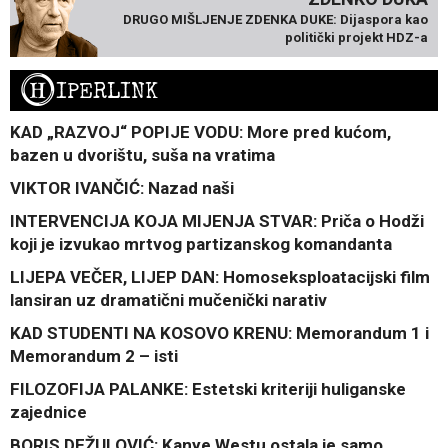
DRUGO MIŠLJENJE ZDENKA DUKE: Dijaspora kao
politički projekt HDZ-a
H
IPERLINK
KAD „RAZVOJ“ POPIJE VODU: More pred kućom,
bazen u dvorištu, suša na vratima
VIKTOR IVANČIĆ: Nazad naši
INTERVENCIJA KOJA MIJENJA STVAR: Priča o Hodži
koji je izvukao mrtvog partizanskog komandanta
LIJEPA VEČER, LIJEP DAN: Homoseksploatacijski film
lansiran uz dramatični mučenički narativ
KAD STUDENTI NA KOSOVO KRENU: Memorandum 1 i
Memorandum 2 – isti
FILOZOFIJA PALANKE: Estetski kriteriji huliganske
zajednice
BORIS DEŽULOVIĆ: Kanye Westu ostala je samo