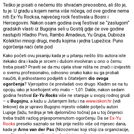
Teško je pisati o nečemu što shvaćam preosobno, ali što je,
tu je. U gradu u kojem nema više ničega, od ove godine nema
niti Ex-Yu Rocksa, najvećeg rock festivala u Bosni i
Hercegovini. Nakon osam godina ovaj festival se “zaslugom“
gradskih vlasti iz Bugojna seli u Gostilj gdje će ove godine
nastupiti Hladno Pivo, Rambo Amadeus, Yu Grupa, Dubioza
Kolektivi mnogi drugi, među kojima i jedna Lupežica. Puno
ogorčenja naći ćete pod
Kako početi ovu pisaniju kada je u pitanju nešto što autora iste
itekako dira i kada je srcem i dušom involviran u ono o čemu
treba pisati? Praviti se da mu cijela stvar ništa ne znači i izvijestiti
o svemu profesionalno, odnosno onako kako su ga probali
naučiti, ili jednostavno podijeliti s čitateljem
dio svoga
ogorčenja
? Vjerojatno će prevladati ovo drugo. Kladim se na tu
opciju, iako je koeficijent vrlo malo – 1,01. Dakle, nakon sedam
godina festival
Ex-Yu Rocks
više ne stanjuje u svojoj rodnoj grudi
– u
Bugojnu
, a kažu u Jutarnjem listu i na
www.iskon.hr
(vidi
linkove) da je upravo Bugojno mjesto odakle potječu autori
Lupige (lažu, tvrdnja je tek djelomično točna) pa u toj činjenici
treba tražiti razlog prijespomenutom ogorčenju. Da se
Ex-Yu
Rocks
preselio saznalo se tek prije nešto više od mjesec dana,
kada je
Arno van der Pas
(Nizozemac koji stoji iza organizacije,