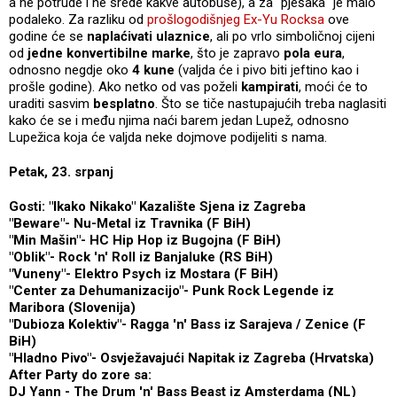
a ne potrude i ne srede kakve autobuse), a za "pješaka" je malo
podaleko. Za razliku od
prošlogodišnjeg Ex-Yu Rocksa
ove
godine će se
naplaćivati
ulaznice
, ali po vrlo simboličnoj cijeni
od
jedne konvertibilne marke
, što je zapravo
pola
eura
,
odnosno negdje oko
4 kune
(valjda će i pivo biti jeftino kao i
prošle godine). Ako netko od vas poželi
kampirati
, moći će to
uraditi sasvim
besplatno
. Što se tiče nastupajućih treba naglasiti
kako će se i među njima naći barem jedan Lupež, odnosno
Lupežica koja će valjda neke dojmove podijeliti s nama.
Petak, 23. srpanj
Gosti: "Ikako Nikako" Kazalište Sjena iz Zagreba
"Beware"- Nu-Metal iz Travnika (F BiH)
"Min Mašin"- HC Hip Hop iz Bugojna (F BiH)
"Oblik"- Rock 'n' Roll iz Banjaluke (RS BiH)
"Vuneny"- Elektro Psych iz Mostara (F BiH)
"Center za Dehumanizacijo"- Punk Rock Legende iz
Maribora (Slovenija)
"Dubioza Kolektiv"- Ragga 'n' Bass iz Sarajeva / Zenice (F
BiH)
"Hladno Pivo"- Osvježavajući Napitak iz Zagreba (Hrvatska)
After Party do zore sa:
DJ Yann - The Drum 'n' Bass Beast iz Amsterdama (NL)