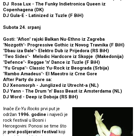
DJ Rosa Lux - The Funky Indietronica Queen iz
Copenhagena (DK)
DJ Gula-E - Latinized iz Tuzle (F BiH)
Subota 24. srpanj
Gosti: "Afion" rajski Balkan Nu-Ethno iz Zagreba
"Nozgoth"- Progressive Gothic iz Novog Travnika (F BiH)
"Dbau iza Ðale"- Elektro Dub iz Prijedora (RS BiH)
"Two Sides"- Melodic Hardcore iz Skopje (Makedonija)
"Defence"- Reggae 'n' Dance iz Tuzle (F BiH)
"Yu Grupa"- Classic Yu-Rock iz Beograda (Srbija)
"Rambo Amadeus"- El Maestro iz Crne Gore
After Party do zore sa:
DJ Xenomorph - Junglized iz Utrecht-a (NL)
DJ Yann - The Drum 'n' Bass Beast iz Amsterdama (NL)
DJ Word - Deep iz Doboja (RS BiH)
Inače
Ex-Yu Rocks
prvi put je
održan
1996. godine
i najveći je
rock festival u Bosni i
Hercegovini. Ponosi se time što
je
prvi poslijeratni festival
koji