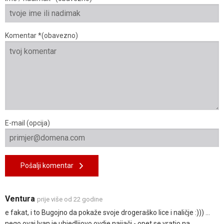
Komentar *(obavezno)
E-mail (opcija)
Pošalji komentar
Ventura
prije više od 22 godine
e fakat, i to Bugojno da pokaže svoje drogeraško lice i naličje :))) ...
nego ovaj Ivan je ubjedljiovo ovdje najjači - opet se vratio na