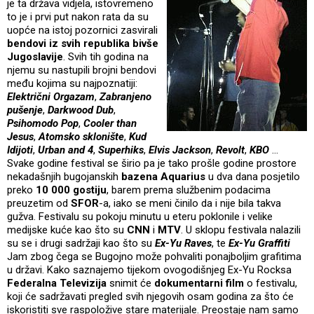
je ta država vidjela, istovremeno
to je i prvi put nakon rata da su
uopće na istoj pozornici zasvirali
bendovi iz svih republika bivše
Jugoslavije
. Svih tih godina na
njemu su nastupili brojni bendovi
među kojima su najpoznatiji:
Električni Orgazam
,
Zabranjeno
pušenje
,
Darkwood Dub
,
Psihomodo Pop
,
Cooler than
Jesus
,
Atomsko sklonište
,
Kud
Idijoti
,
Urban and 4
,
Superhiks
,
Elvis Jackson
,
Revolt
,
KBO
…
Svake godine festival se širio pa je tako prošle godine prostore
nekadašnjih bugojanskih
bazena Aquarius
u dva dana posjetilo
preko
10 000 gostiju
, barem prema službenim podacima
preuzetim od
SFOR
-a, iako se meni činilo da i nije bila takva
gužva. Festivalu su pokoju minutu u eteru poklonile i velike
medijske kuće kao što su
CNN
i
MTV
. U sklopu festivala nalazili
su se i drugi sadržaji kao što su
Ex-Yu Raves
, te
Ex-Yu Graffiti
Jam zbog čega se Bugojno može pohvaliti ponajboljim grafitima
u državi. Kako saznajemo tijekom ovogodišnjeg Ex-Yu Rocksa
Federalna Televizija
snimit će
dokumentarni film
o festivalu,
koji će sadržavati pregled svih njegovih osam godina za što će
iskoristiti sve raspoložive stare materijale. Preostaje nam samo