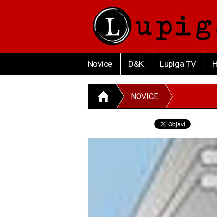
Novice
D&K
Lupiga TV
H
NOVICE