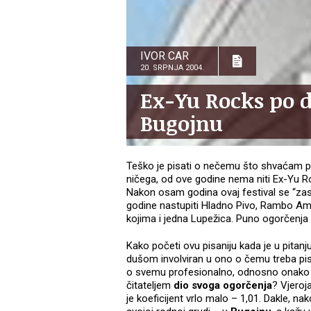
IVOR CAR
20. SRPNJA 2004.
Ex-Yu Rocks po d
Bugojnu
Teško je pisati o nečemu što shvaćam pre
ničega, od ove godine nema niti Ex-Yu Ro
Nakon osam godina ovaj festival se “zasl
godine nastupiti Hladno Pivo, Rambo Am
kojima i jedna Lupežica. Puno ogorčenja
Kako početi ovu pisaniju kada je u pitanju
dušom involviran u ono o čemu treba pisati
o svemu profesionalno, odnosno onako kak
čitateljem
dio svoga ogorčenja
? Vjeroj
je koeficijent vrlo malo – 1,01. Dakle, n