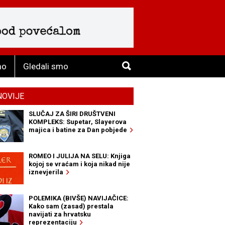
mo
Gledali smo
NOVIJE
SLUČAJ ZA ŠIRI DRUŠTVENI
KOMPLEKS: Supetar, Slayerova
majica i batine za Dan pobjede
ROMEO I JULIJA NA SELU: Knjiga
kojoj se vraćam i koja nikad nije
iznevjerila
POLEMIKA (BIVŠE) NAVIJAČICE:
Kako sam (zasad) prestala
navijati za hrvatsku
reprezentaciju