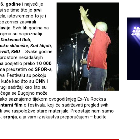
6. godine
i najveći je
si se time što je
prvi
jela, istovremeno to je i
pozornici zasvirali
avije
. Svih tih godina na
ojima su najpoznatiji:
,
Darkwood Dub
,
sko sklonište
,
Kud Idijoti
,
evolt
,
KBO
… Svake godine
e prostore nekadašnjih
a posjetilo preko
10 000
ima preuzetim od
SFOR
-a,
žva. Festivalu su pokoju
ke kuće kao što su
CNN
i
drugi sadržaji kao što su
čega se Bugojno može
i. Kako saznajemo tijekom ovogodišnjeg Ex-Yu Rocksa
tarni film
o festivalu, koji će sadržavati pregled svih
ti sve raspoložive stare materijale. Preostaje nam samo
4. srpnja
, a ja vam iz iskustva preporučujem – budite