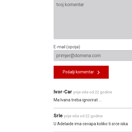
E-mail (opcija)
Pošalji komentar
Ivor-Car
prije više od 22 godine
Ma Ivana treba ignorirat ...
Srle
prije više od 22 godine
U Adelaide ima cevapa koliko ti srce iska