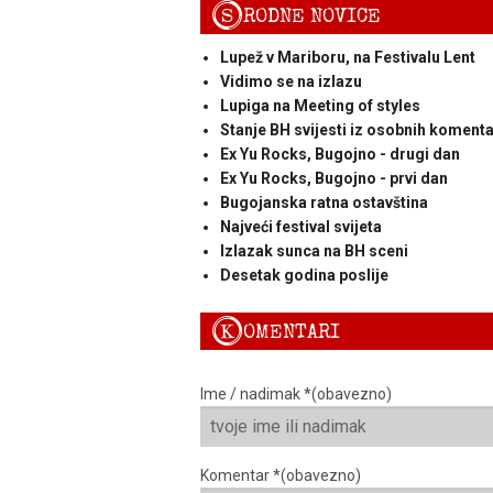
S
RODNE NOVICE
Lupež v Mariboru, na Festivalu Lent
Vidimo se na izlazu
Lupiga na Meeting of styles
Stanje BH svijesti iz osobnih komenta
Ex Yu Rocks, Bugojno - drugi dan
Ex Yu Rocks, Bugojno - prvi dan
Bugojanska ratna ostavština
Najveći festival svijeta
Izlazak sunca na BH sceni
Desetak godina poslije
K
OMENTARI
Ime / nadimak *(obavezno)
Komentar *(obavezno)