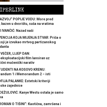
IPERLINK
AZVOJ“ POPIJE VODU: More pred
 bazen u dvorištu, suša na vratima
 IVANČIĆ: Nazad naši
ENCIJA KOJA MIJENJA STVAR: Priča o
koji je izvukao mrtvog partizanskog
danta
 VEČER, LIJEP DAN:
ksploatacijski film lansiran uz
ični mučenički narativ
TUDENTI NA KOSOVO KRENU:
ndum 1 i Memorandum 2 – isti
FIJA PALANKE: Estetski kriteriji
nske zajednice
DEŽULOVIĆ: Kanye Westu ostala je samo
ka
ROMAN O TIŠINI“: Kaotična, zamršena i