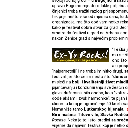
svojoj rodnoj grudi – u
Bugojnu
, a kažu 
upravo Bugojno mjesto odakle potječu aut
činjenici treba tražiti razlog prijespom
tek prije nešto više od mjesec dana, kad
organizacije, ma što god vam netko reka
kako je festival dobra stvar za grad. Jedn
smatra da festival u grad na Vrbasu don
nakon Zenice grad s najvećim problemi
“
Teška j
mu se što
ono što 
a u posj
“najpametniji“ i ne treba im nitko drugi,
sa
festival, jer što će im nešto što “
donosi 
misleći na
bolji i kvalitetniji život mladi
pijančevanju i konzumiranju sve žešćih dr
glavni dužnosnik bila osoba, koja “voli r
dođe akšam i zvuk harmonike“, te pijan
ulicom u kojoj je ograničenje 40 km/h samo
Nema više tamo
Lutkarskog bijenala
,
I
Biro mašina
,
Titove vile
,
Slavka Rodića
Rocksa
. Neka je toj istoj sredini
sa sreć
vrijeme da najavim festival koji je netko