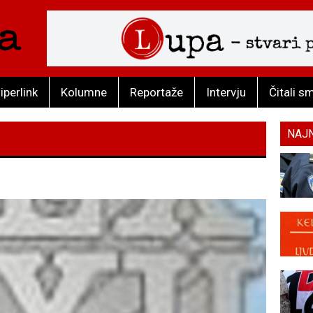
iperlink
Kolumne
Reportaže
Intervju
Čitali s
NAJ