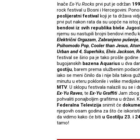
Inače
Ex-Yu Rocks
prvi put je održan
199
rock festival u Bosni i Hercegovini. Pono
poslijeratni festival
koji je ta država vid
prvi put nakon rata da su uopće na istoj 
bendovi iz svih republika bivše Jugosl
njemu su nastupili brojni bendovi među k
Električni Orgazam
,
Zabranjeno pušenje
Psihomodo Pop
,
Cooler than Jesus
,
Atom
Urban and 4
,
Superhiks
,
Elvis Jackson
,
R
festival se širio pa je tako prošle godin
bugojanskih
bazena Aquarius
u dva dan
gostiju
, barem prema službenim podac
iako se meni činilo da i nije bila takva gu
minutu u eteru poklonile i velike medijs
MTV
. U sklopu festivala nalazili su se i 
Ex-Yu Raves
, te
Ex-Yu Graffiti
Jam zbog 
pohvaliti ponajboljim grafitima u držav
Federalna Televizija
snimit će
dokumen
njegovih osam godina za što će iskoristi
da vidimo kako će biti
u Gostilju 23. i 2
tamo!