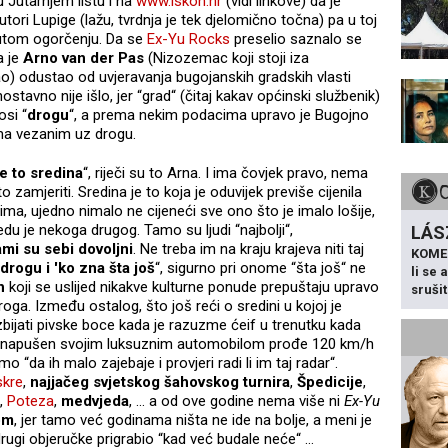
u Jutarnjem listu i na
www.iskon.hr
(vidi linkove) da je
ori Lupige (lažu, tvrdnja je tek djelomično točna) pa u toj
enutom ogorčenju. Da se
Ex-Yu Rocks
preselio saznalo se
a je
Arno van der Pas
(Nizozemac koji stoji iza
o) odustao od uvjeravanja bugojanskih gradskih vlasti
ostavno nije išlo, jer “grad“ (čitaj kakav općinski službenik)
osi “
drogu
“, a prema nekim podacima upravo je Bugojno
ma vezanim uz drogu.
e to sredina
“, riječi su to Arna. I ima čovjek pravo, nema
 zamjeriti. Sredina je to koja je oduvijek previše cijenila
ima, ujedno nimalo ne cijeneći sve ono što je imalo lošije,
edu je nekoga drugog. Tamo su ljudi “najbolji“,
LÁS
mi su sebi dovoljni
. Ne treba im na kraju krajeva niti taj
KOME
drogu i 'ko zna šta još
“, sigurno pri onome “šta još“ ne
li se
h
koji se uslijed nikakve kulturne ponude prepuštaju upravo
sruši
oga. Između ostalog, što još reći o sredini u kojoj je
azbijati pivske boce kada je razuzme ćeif u trenutku kada
 i napušen svojim luksuznim automobilom prođe 120 km/h
 “da ih malo zajebaje i provjeri radi li im taj radar“.
skre
,
najjačeg svjetskog šahovskog
turnira
,
Špedicije
,
,
Poteza
,
medvjeda
, … a od ove godine nema više ni
Ex-Yu
om
, jer tamo već godinama ništa ne ide na bolje, a meni je
 drugi objeručke prigrabio “kad već budale neće“ …