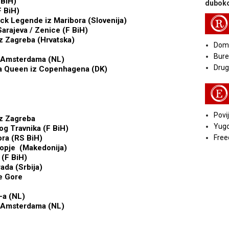
 BiH)
duboko
F BiH)
R
ck Legende iz Maribora (Slovenija)
Sarajeva / Zenice (F BiH)
iz Zagreba (Hrvatska)
Doma
Bure
z Amsterdama (NL)
Druga
ca Queen iz Copenhagena (DK)
E
Povij
iz Zagreba
Yugo
og Travnika (F BiH)
ora (RS BiH)
Free
kopje (Makedonija)
 (F BiH)
ada (Srbija)
e Gore
-a (NL)
z Amsterdama (NL)