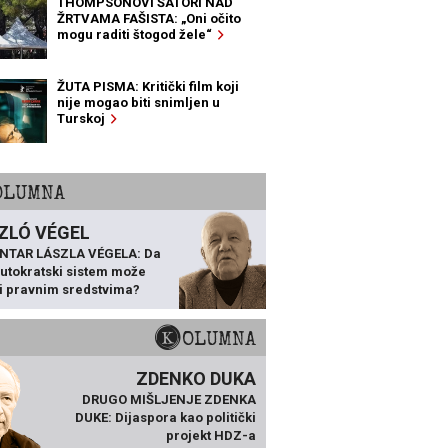
THOMPSONOVI ŠATORI NAD
ŽRTVAMA FAŠISTA: „Oni očito
mogu raditi štogod žele“
ŽUTA PISMA: Kritički film koji
nije mogao biti snimljen u
Turskoj
KOLUMNA
ZLÓ VÉGEL
NTAR LÁSZLA VÉGELA: Da
 autokratski sistem može
ti pravnim sredstvima?
KOLUMNA
ZDENKO DUKA
DRUGO MIŠLJENJE ZDENKA
DUKE: Dijaspora kao politički
projekt HDZ-a