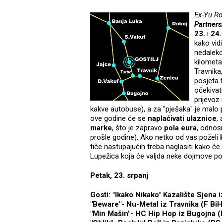
Ex-Yu R
Partner
23.
i
24.
kako vidi
nedaleko
kilometa
Travnika
posjeta 
očekivat
prijevoz 
kakve autobuse), a za "pješaka" je malo
ove godine će se
naplaćivati
ulaznice
,
marke
, što je zapravo
pola
eura
, odno
prošle godine). Ako netko od vas poželi
tiče nastupajućih treba naglasiti kako 
Lupežica koja će valjda neke dojmove pod
Petak, 23. srpanj
Gosti: "Ikako Nikako" Kazalište Sjena 
"Beware"- Nu-Metal iz Travnika (F BiH
"Min Mašin"- HC Hip Hop iz Bugojna (