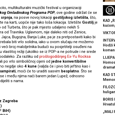
ocks
, multikulturalni muzički festival u organizaciji
H
skog Omladinskog Programa
POP
, ove godine održat će se
 srpnja
, na posve novoj lokaciji
gostiljskog izletišta
, što,
KAD „R
te na karti, uopće nije tako loša lokacija. Izletište
Gostilj
je
kućom,
 od Turbeta, što je pak mjesto udaljeno nekih 5
ra od Travnika. Uglavnom, nije daleko niti od Zenice,
VIKTOR
, Jajca, Bugojna, Banja Luke, pa je za pretpostaviti kako bi
INTERV
trebala biti vrlo solidna, iako u ovom slučaju ne možemo
Hodži 
i veći broj maloljetnika budući su posjetitelji osuđeni na
koman
u vlastitoj režiji (ukoliko se iz POP-a ne potrude i ne srede
 podaleko. Za razliku od
prošlogodišnjeg Ex-Yu Rocksa
LIJEPA
 ali po vrlo simboličnoj cijeni od
jedne konvertibilne
Homose
sno negdje oko
4 kune
(valjda će i pivo biti jeftino kao i
dramat
kampirati
, moći će to uraditi sasvim
besplatno
. Što se
KAD S
će se i među njima naći barem jedan Lupež, odnosno
Memora
ijeliti s nama.
FILOZO
huliga
BORIS 
iz Zagreba
Hrvats
)
F BiH)
„MALI 