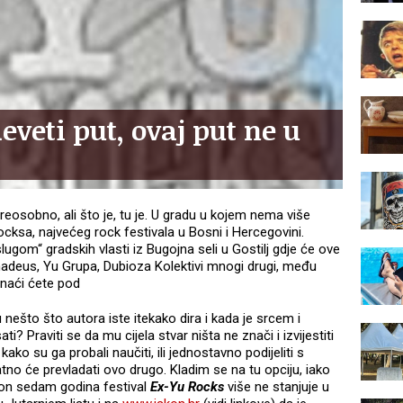
eveti put, ovaj put ne u
osobno, ali što je, tu je. U gradu u kojem nema više
cksa, najvećeg rock festivala u Bosni i Hercegovini.
ugom“ gradskih vlasti iz Bugojna seli u Gostilj gdje će ove
adeus, Yu Grupa, Dubioza Kolektivi mnogi drugi, među
 naći ćete pod
 nešto što autora iste itekako dira i kada je srcem i
? Praviti se da mu cijela stvar ništa ne znači i izvijestiti
o su ga probali naučiti, ili jednostavno podijeliti s
atno će prevladati ovo drugo. Kladim se na tu opciju, iako
akon sedam godina festival
Ex-Yu Rocks
više ne stanjuje u