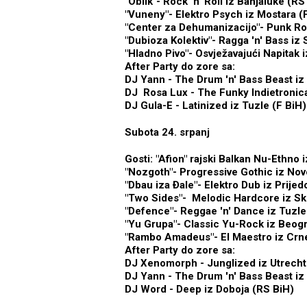
"Oblik"- Rock 'n' Roll iz Banjaluke (RS
"Vuneny"- Elektro Psych iz Mostara (
"Center za Dehumanizacijo"- Punk Ro
"Dubioza Kolektiv"- Ragga 'n' Bass iz 
"Hladno Pivo"- Osvježavajući Napitak 
After Party do zore sa:
DJ Yann - The Drum 'n' Bass Beast i
DJ Rosa Lux - The Funky Indietroni
DJ Gula-E - Latinized iz Tuzle (F BiH)
Subota 24. srpanj
Gosti: "Afion" rajski Balkan Nu-Ethno 
"Nozgoth"- Progressive Gothic iz Nov
"Dbau iza Ðale"- Elektro Dub iz Prijed
"Two Sides"- Melodic Hardcore iz S
"Defence"- Reggae 'n' Dance iz Tuzle
"Yu Grupa"- Classic Yu-Rock iz Beogr
"Rambo Amadeus"- El Maestro iz Crn
After Party do zore sa:
DJ Xenomorph - Junglized iz Utrecht
DJ Yann - The Drum 'n' Bass Beast i
DJ Word - Deep iz Doboja (RS BiH)