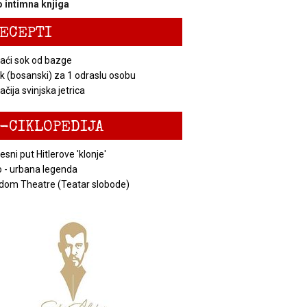
 intimna knjiga
ECEPTI
ći sok od bazge
k (bosanski) za 1 odraslu osobu
čija svinjska jetrica
-CIKLOPEDIJA
esni put Hitlerove 'klonje'
 - urbana legenda
dom Theatre (Teatar slobode)