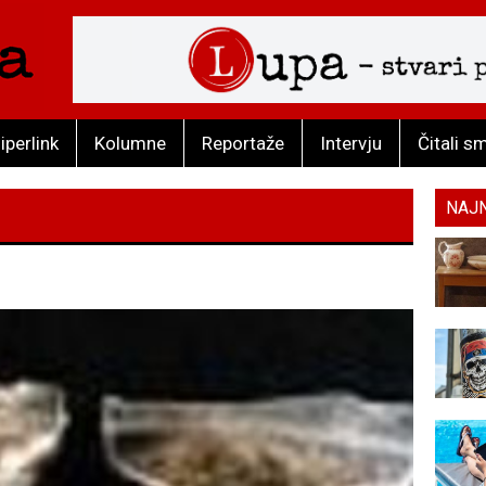
iperlink
Kolumne
Reportaže
Intervju
Čitali s
NAJ