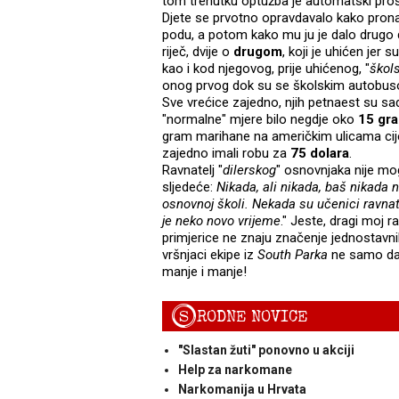
tom trenutku optužba je automatski pro
Djete se prvotno opravdavalo kako prona
podu, a potom kako mu ju je dalo drugo d
riječ, dvije o
drugom
, koji je uhićen jer
kao i kod njegovog, prije uhićenog, "
škol
onog prvog dok su se školskim autobuso
Sve vrećice zajedno, njih petnaest su sa
"normalne" mjere bilo negdje oko
15 gr
gram marihane na američkim ulicama cije
zajedno imali robu za
75 dolara
.
Ravnatelj "
dilerskog
" osnovnjaka nije mog
sljedeće:
Nikada, ali nikada, baš nikada
osnovnoj školi. Nekada su učenici ravnat
je neko novo vrijeme
." Jeste, dragi moj r
primjerice ne znaju značenje jednostavnih 
vršnjaci ekipe iz
South Parka
ne samo d
manje i manje!
S
RODNE NOVICE
"Slastan žuti" ponovno u akciji
Help za narkomane
Narkomanija u Hrvata