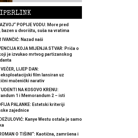
IPERLINK
AZVOJ“ POPIJE VODU: More pred
 bazen u dvorištu, suša na vratima
 IVANČIĆ: Nazad naši
ENCIJA KOJA MIJENJA STVAR: Priča o
koji je izvukao mrtvog partizanskog
danta
 VEČER, LIJEP DAN:
ksploatacijski film lansiran uz
ični mučenički narativ
TUDENTI NA KOSOVO KRENU:
ndum 1 i Memorandum 2 – isti
FIJA PALANKE: Estetski kriteriji
nske zajednice
DEŽULOVIĆ: Kanye Westu ostala je samo
ka
ROMAN O TIŠINI“: Kaotična, zamršena i