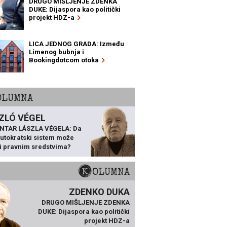
DRUGO MIŠLJENJE ZDENKA
DUKE: Dijaspora kao politički
projekt HDZ-a
LICA JEDNOG GRADA: Između
Limenog bubnja i
Bookingdotcom otoka
KOLUMNA
ZLÓ VÉGEL
NTAR LÁSZLA VÉGELA: Da
 autokratski sistem može
ti pravnim sredstvima?
KOLUMNA
ZDENKO DUKA
DRUGO MIŠLJENJE ZDENKA
DUKE: Dijaspora kao politički
projekt HDZ-a