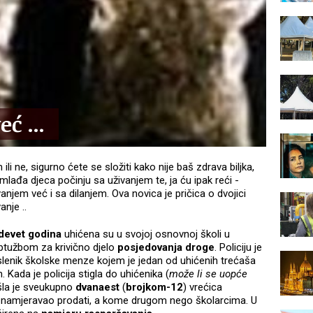
ć ...
i ne, sigurno ćete se složiti kako nije baš zdrava biljka,
lađa djeca počinju sa uživanjem te, ja ću ipak reći -
anjem već i sa dilanjem. Ova novica je pričica o dvojici
nje ..
devet godina
uhićena su u svojoj osnovnoj školi u
ptužbom za krivično djelo
posjedovanja droge
. Policiju je
lenik školske menze kojem je jedan od uhićenih trećaša
Kada je policija stigla do uhićenika (
može li se uopće
šla je sveukupno
dvanaest
(
brojkom-12
) vrećica
 je namjeravao prodati, a kome drugom nego školarcima. U