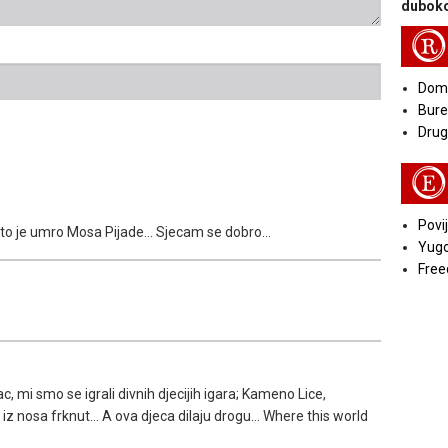
duboko
R
Doma
Bure
Druga
E
Povij
sto je umro Mosa Pijade... Sjecam se dobro...
Yugo
Free
 mi smo se igrali divnih djecijih igara; Kameno Lice,
z nosa frknut... A ova djeca dilaju drogu... Where this world