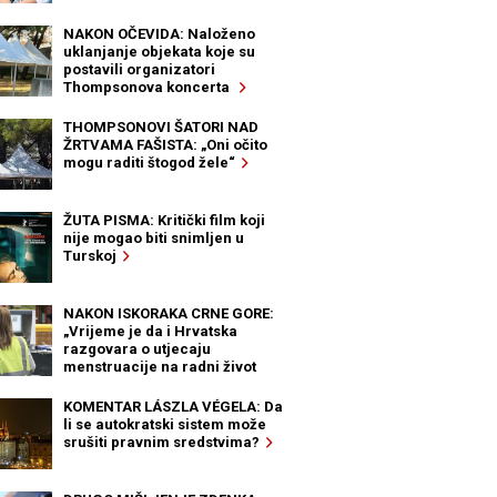
NAKON OČEVIDA: Naloženo
uklanjanje objekata koje su
postavili organizatori
Thompsonova koncerta
THOMPSONOVI ŠATORI NAD
ŽRTVAMA FAŠISTA: „Oni očito
mogu raditi štogod žele“
ŽUTA PISMA: Kritički film koji
nije mogao biti snimljen u
Turskoj
NAKON ISKORAKA CRNE GORE:
„Vrijeme je da i Hrvatska
razgovara o utjecaju
menstruacije na radni život
žena“
KOMENTAR LÁSZLA VÉGELA: Da
li se autokratski sistem može
srušiti pravnim sredstvima?