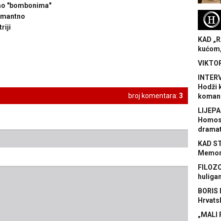
rao "bombonima"
H
rmantno
riji
KAD „R
kućom,
VIKTOR
INTERV
Hodži 
broj komentara:
3
koman
LIJEPA
Homose
dramat
KAD S
Memora
FILOZO
huliga
BORIS 
Hrvats
„MALI 