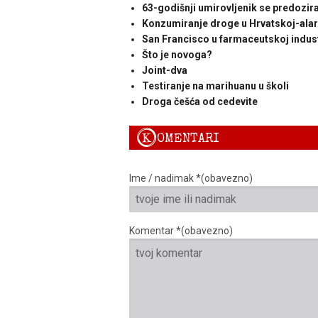
63-godišnji umirovljenik se predozi
Konzumiranje droge u Hrvatskoj-ala
San Francisco u farmaceutskoj indust
Što je novoga?
Joint-dva
Testiranje na marihuanu u školi
Droga češća od cedevite
K
OMENTARI
Ime / nadimak *(obavezno)
Komentar *(obavezno)