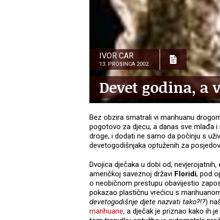
IVOR CAR
13. PROSINCA 2002.
Devet godina, a ve
Bez obzira smatrali vi marihuanu drogom il
pogotovo za djecu, a danas sve mlađa i m
droge, i dodati ne samo da počinju s uživ
devetogodišnjaka optuženih za posjedova
Dvojica dječaka u dobi od, nevjerojatnih,
američkoj saveznoj državi
Floridi
, pod o
o neobičnom prestupu obavijestio zapos
pokazao plastičnu vrećicu s marihuanom. 
devetogodišnje djete nazvati tako?!?
) na
marihuane
, a dječak je priznao kako ih