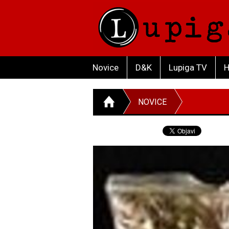
Novice
D&K
Lupiga TV
H
NOVICE