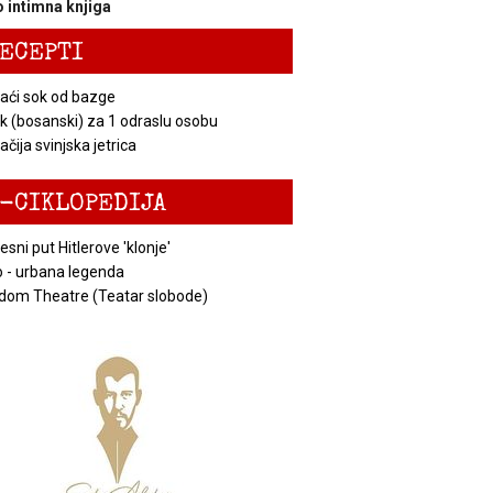
 intimna knjiga
ECEPTI
ći sok od bazge
k (bosanski) za 1 odraslu osobu
čija svinjska jetrica
-CIKLOPEDIJA
esni put Hitlerove 'klonje'
 - urbana legenda
dom Theatre (Teatar slobode)