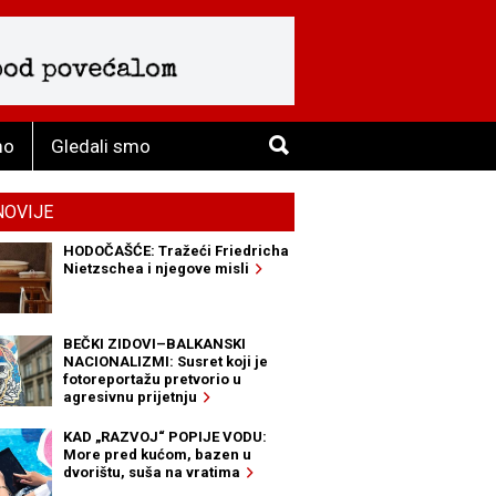
mo
Gledali smo
NOVIJE
HODOČAŠĆE: Tražeći Friedricha
Nietzschea i njegove misli
BEČKI ZIDOVI–BALKANSKI
NACIONALIZMI: Susret koji je
fotoreportažu pretvorio u
agresivnu prijetnju
KAD „RAZVOJ“ POPIJE VODU:
More pred kućom, bazen u
dvorištu, suša na vratima