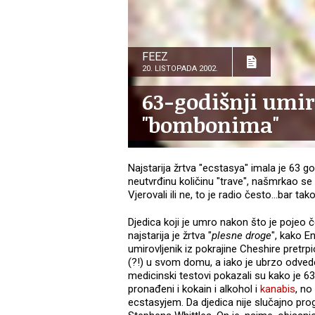
FEEZ
20. LISTOPADA 2002.
63-godišnji umir
"bombonima"
Najstarija žrtva "ecstasya" imala je 63 go
neutvrđinu količinu "trave", našmrkao se 
Vjerovali ili ne, to je radio često...bar tak
Djedica koji je umro nakon što je pojeo č
najstarija je žrtva "
plesne droge
", kako En
umirovljenik iz pokrajine Cheshire pretrp
(?!) u svom domu, a iako je ubrzo odvede
medicinski testovi pokazali su kako je 63-
pronađeni i kokain i alkohol i
kanabis
, no
ecstasyjem. Da djedica nije slučajno pro