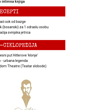
 intimna knjiga
ECEPTI
ći sok od bazge
k (bosanski) za 1 odraslu osobu
čija svinjska jetrica
-CIKLOPEDIJA
esni put Hitlerove 'klonje'
 - urbana legenda
dom Theatre (Teatar slobode)