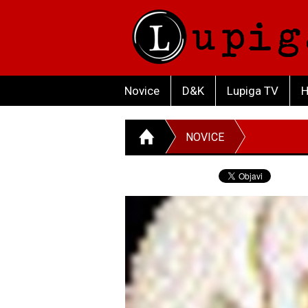
Novice
D&K
Lupiga TV
H
NOVICE