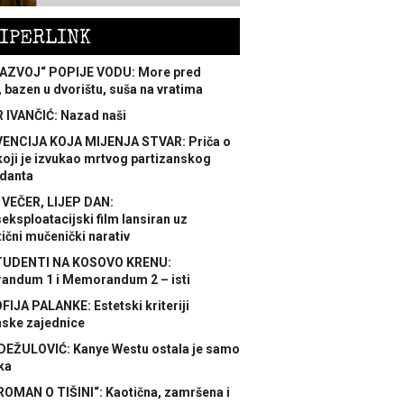
IPERLINK
AZVOJ“ POPIJE VODU: More pred
 bazen u dvorištu, suša na vratima
 IVANČIĆ: Nazad naši
ENCIJA KOJA MIJENJA STVAR: Priča o
koji je izvukao mrtvog partizanskog
danta
 VEČER, LIJEP DAN:
ksploatacijski film lansiran uz
ični mučenički narativ
TUDENTI NA KOSOVO KRENU:
ndum 1 i Memorandum 2 – isti
FIJA PALANKE: Estetski kriteriji
nske zajednice
DEŽULOVIĆ: Kanye Westu ostala je samo
ka
ROMAN O TIŠINI“: Kaotična, zamršena i