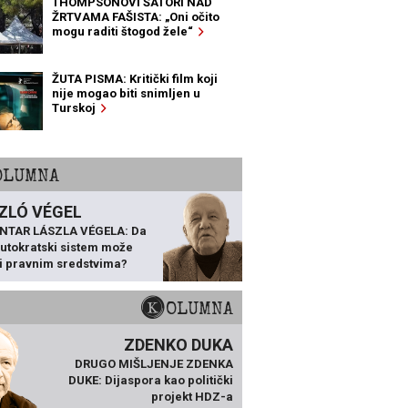
THOMPSONOVI ŠATORI NAD
ŽRTVAMA FAŠISTA: „Oni očito
mogu raditi štogod žele“
ŽUTA PISMA: Kritički film koji
nije mogao biti snimljen u
Turskoj
KOLUMNA
ZLÓ VÉGEL
NTAR LÁSZLA VÉGELA: Da
 autokratski sistem može
ti pravnim sredstvima?
KOLUMNA
ZDENKO DUKA
DRUGO MIŠLJENJE ZDENKA
DUKE: Dijaspora kao politički
projekt HDZ-a