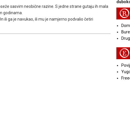
duboko
seže sasvim neobične razine. S jedne strane gutaju ih mala
R
nim godinama.
 ili ga je navukao, ili mu je namjerno podvalio četiri
Doma
Bure
Druga
E
Povij
Yugo
Free