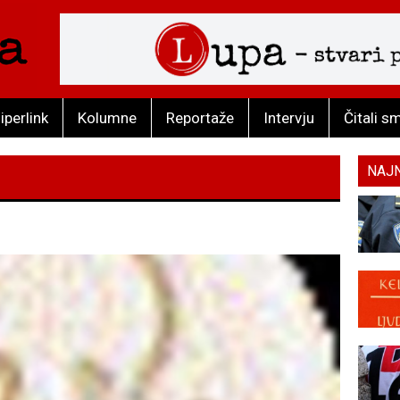
iperlink
Kolumne
Reportaže
Intervju
Čitali s
NAJ