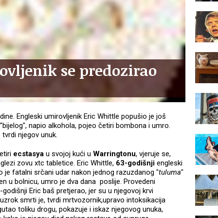
ovljenik se predozirao
dine. Engleski umirovljenik Eric Whittle popušio je još
"bijelog", napio alkohola, pojeo četiri bombona i umro.
o tvrdi njegov unuk.
etiri
ecstasya
u svojoj kući u
Warringtonu
, vjeruje se,
glezi zovu xtc tabletice. Eric Whittle,
63-godišnji
engleski
io je fatalni srčani udar nakon jednog razuzdanog "
tuluma
"
n u bolnicu, umro je dva dana poslije. Provedeni
godišnji Eric baš pretjerao, jer su u njegovoj krvi
 uzrok smrti je, tvrdi mrtvozornik,upravo intoksikacija
gutao toliku drogu, pokazuje i iskaz njegovog unuka,