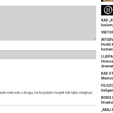
H
KAD „R
kućom,
VIKTOR
INTERV
Hodži 
koman
LIJEPA
Homose
dramat
KAD S
Memora
FILOZO
huliga
avilo neki sok u drogu, ne bi pošten čovjek tek tako otegnuo
BORIS 
Hrvats
„MALI 