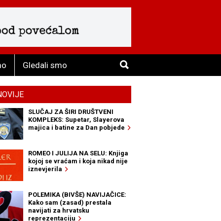
mo
Gledali smo
NOVIJE
SLUČAJ ZA ŠIRI DRUŠTVENI
KOMPLEKS: Supetar, Slayerova
majica i batine za Dan pobjede
ROMEO I JULIJA NA SELU: Knjiga
kojoj se vraćam i koja nikad nije
iznevjerila
POLEMIKA (BIVŠE) NAVIJAČICE:
Kako sam (zasad) prestala
navijati za hrvatsku
reprezentaciju