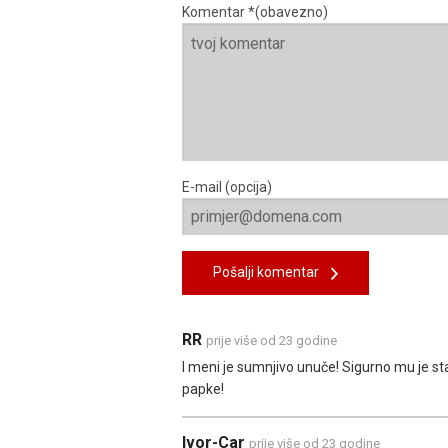
Komentar *(obavezno)
E-mail (opcija)
Pošalji komentar
RR
prije više od 23 godine
I meni je sumnjivo unuče! Sigurno mu je st
papke!
Ivor-Car
prije više od 23 godine