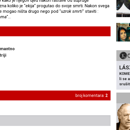
io kako je njegov djed nakon rastave od supruge
 zna koliko je "
ekija
" progutao do svoje smrti. Nakon svega
je mogao ništa drugo nego pod "
uzrok smrti
" staviti :
gama
"...
rmantno
riji
LÁS
KOME
li se
sruši
broj komentara:
2