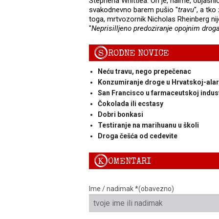
Stephena Whittlea. On je, naime, objasn
svakodnevno barem pušio "
travu
", a tko
toga, mrtvozornik Nicholas Rheinberg ni
"
Neprisilljeno predoziranje opojnim dro
S
RODNE NOVICE
Neću travu, nego prepečenac
Konzumiranje droge u Hrvatskoj-ala
San Francisco u farmaceutskoj indust
Čokolada ili ecstasy
Dobri bonkasi
Testiranje na marihuanu u školi
Droga češća od cedevite
K
OMENTARI
Ime / nadimak *(obavezno)