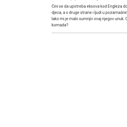
Čini se da upotreba eksova kod Engleza do
djeca, a s druge strane i ljudi u pozamaš
Iako mi je malo sumnjiv ovaj njegov unuk. On
komada?