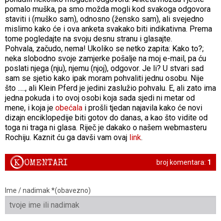
pomalo muška, pa smo možda mogli kod svakoga odgovora
staviti i (muško sam), odnosno (žensko sam), ali svejedno
mislimo kako će i ova anketa svakako biti indikativna. Prema
tome pogledajte na svoju desnu stranu i glasajte.
Pohvala, začudo, nema! Ukoliko se netko zapita: Kako to?;
neka slobodno svoje zamjerke pošalje na moj e-mail, pa ću
poslati njega (nju), njemu (njoj), odgovor. Je li? U stvari sad
sam se sjetio kako ipak moram pohvaliti jednu osobu. Nije
što ....., ali Klein Pferd je jedini zaslužio pohvalu. E, ali zato ima
jedna pokuda i to ovoj osobi koja sada sjedi ni metar od
mene, i koja je
obećala
i prošli tjedan najavila kako će novi
dizajn enciklopedije biti gotov do danas, a kao što vidite od
toga ni traga ni glasa. Riječ je dakako o našem webmasteru
Rochiju. Kaznit ću ga davši vam ovaj
link
.
K
OMENTARI
broj komentara:
1
Ime / nadimak *(obavezno)