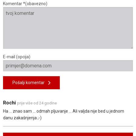
Komentar *(obavezno)
E-mail (opcija)
Pošalji komentar
Rochi
prije više od 24 godine
Ha ... znao sam ... odmah pljuvanje ... Ali valjda nije bed u jednom
danu zakašnjenja ;-)