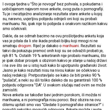
I ovoga tjedna u "Što je novoga" bez pohvala, s pokudama i
uobičajenom najavom nove ankete, ovog puta o pornografiji.
Tu je i neizbježno analiziranje rezultata stare ankete u kojoj
su, naravno, uvjerljivu pobjedu odnijeli oni koji su probali
marihuanu. No, ipak nije to pobjeda s onakvom razlikom kakvu
smo očekivali.
Dakle, da se odmah bacimo na ovu prošlotjednu anketu koja
vas je pitala da li ste ikada probali biljku koji mnogi ni ne
smatraju
drogom
. Riječ je dakako o
marihuani
. Rezultati su
takvi da pokazuju premoć onih koji su se odvažili probati je,
njih 81 %. Ostalih 19 % anketiranih nije probalo marihuanu, što
je ipak dobar prosjek s obzirom kakvo je stanje u našoj državi
i na sve što se u istoj nudi kako bi upotpunilo građanski život.
Jasno je kako rezultati nisu na nivou kakav se očekivao u
našoj redakciji. Pretpostavljalo se kako će biti preko 90 %
"pušača", a neki su išli toliko daleko da su garantirali 100 %
pobjedu odgovora "DA". U svakom slučaju nad ovim se može
zamisliti.
Nova anketa se također bavi jednim porokom, ili možda ni
marihuana, a ni pornografija nisu poroci. Bez obzira na ovu
dilemu upitali smo vas "Gledate li pornografske stranice?" i
ponudili nekoliko mogućih odgovora. Anketa možda i jeste