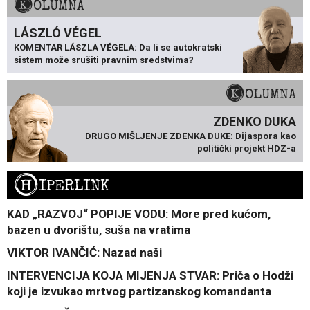
KOLUMNA
LÁSZLÓ VÉGEL
KOMENTAR LÁSZLA VÉGELA: Da li se autokratski
sistem može srušiti pravnim sredstvima?
KOLUMNA
ZDENKO DUKA
DRUGO MIŠLJENJE ZDENKA DUKE: Dijaspora kao
politički projekt HDZ-a
H
IPERLINK
KAD „RAZVOJ“ POPIJE VODU: More pred kućom,
bazen u dvorištu, suša na vratima
VIKTOR IVANČIĆ: Nazad naši
INTERVENCIJA KOJA MIJENJA STVAR: Priča o Hodži
koji je izvukao mrtvog partizanskog komandanta