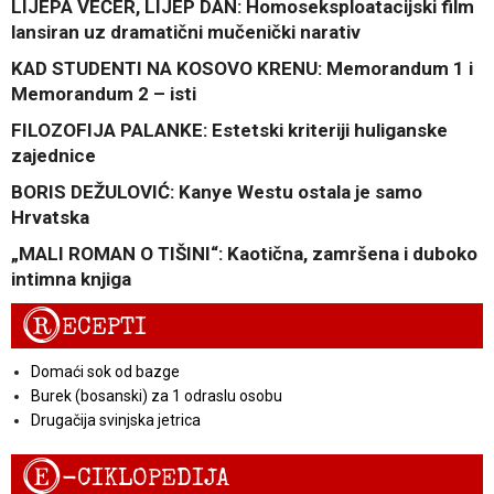
LIJEPA VEČER, LIJEP DAN: Homoseksploatacijski film
lansiran uz dramatični mučenički narativ
KAD STUDENTI NA KOSOVO KRENU: Memorandum 1 i
Memorandum 2 – isti
FILOZOFIJA PALANKE: Estetski kriteriji huliganske
zajednice
BORIS DEŽULOVIĆ: Kanye Westu ostala je samo
Hrvatska
„MALI ROMAN O TIŠINI“: Kaotična, zamršena i duboko
intimna knjiga
R
ECEPTI
Domaći sok od bazge
Burek (bosanski) za 1 odraslu osobu
Drugačija svinjska jetrica
E
-CIKLOPEDIJA