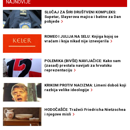
NAJNOVIJE
SLUČAJ ZA ŠIRI DRUŠTVENI KOMPLEKS:
Supetar, Slayerova majica i batine za Dan
pobjede
ROMEO I JULIJA NA SELU: Knjiga kojoj se
vraćam i koja nikad nije iznevjerila
POLEMIKA (BIVŠE) NAVIJAČICE: Kako sam
(zasad) prestala navijati za hrvatsku
reprezentaciju
KRIKOM PROTIV NACIZMA: Limeni doboš koji
razbija velike ideologije
HODOČAŠĆE: Tražeći Friedricha Nietzschea
i njegove misli