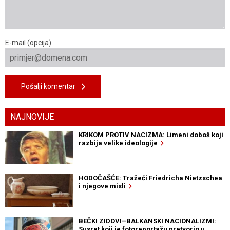
E-mail (opcija)
Pošalji komentar
NAJNOVIJE
KRIKOM PROTIV NACIZMA: Limeni doboš koji
razbija velike ideologije
HODOČAŠĆE: Tražeći Friedricha Nietzschea
i njegove misli
BEČKI ZIDOVI–BALKANSKI NACIONALIZMI:
Susret koji je fotoreportažu pretvorio u