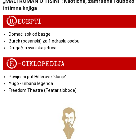
„MALI ROMAN O TIŠINI“: Kaotična, zamršena i duboko
intimna knjiga
R
ECEPTI
Domaći sok od bazge
Burek (bosanski) za 1 odraslu osobu
Drugačija svinjska jetrica
E
-CIKLOPEDIJA
Povijesni put Hitlerove 'klonje'
Yugo - urbana legenda
Freedom Theatre (Teatar slobode)