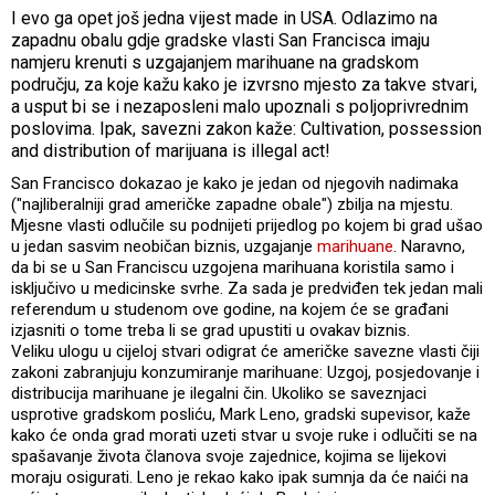
I evo ga opet još jedna vijest made in USA. Odlazimo na
zapadnu obalu gdje gradske vlasti San Francisca imaju
namjeru krenuti s uzgajanjem marihuane na gradskom
području, za koje kažu kako je izvrsno mjesto za takve stvari,
a usput bi se i nezaposleni malo upoznali s poljoprivrednim
poslovima. Ipak, savezni zakon kaže: Cultivation, possession
and distribution of marijuana is illegal act!
San Francisco dokazao je kako je jedan od njegovih nadimaka
("najliberalniji grad američke zapadne obale") zbilja na mjestu.
Mjesne vlasti odlučile su podnijeti prijedlog po kojem bi grad ušao
u jedan sasvim neobičan biznis, uzgajanje
marihuane
. Naravno,
da bi se u San Franciscu uzgojena marihuana koristila samo i
isključivo u medicinske svrhe. Za sada je predviđen tek jedan mali
referendum u studenom ove godine, na kojem će se građani
izjasniti o tome treba li se grad upustiti u ovakav biznis.
Veliku ulogu u cijeloj stvari odigrat će američke savezne vlasti čiji
zakoni zabranjuju konzumiranje marihuane: Uzgoj, posjedovanje i
distribucija marihuane je ilegalni čin. Ukoliko se saveznjaci
usprotive gradskom posliću, Mark Leno, gradski supevisor, kaže
kako će onda grad morati uzeti stvar u svoje ruke i odlučiti se na
spašavanje života članova svoje zajednice, kojima se lijekovi
moraju osigurati. Leno je rekao kako ipak sumnja da će naići na