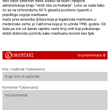
veći otpor saveznih vlasti, budući da Bush i njegova
administracija imaju "većih riba za hvatanje". Leno se nada kako
će se na referendumu 60 % glasača pozitivno izjasniti o
prijedlogu uzgoja marihuane.
Inače prva američka država koja je legalizirala marihuanu u
medicinske svrhe, je California koja je to učinila 1996. godine. Od
tada pa sve od danas rapidno raste broj onih koji pokušavaju
dobiti doktorsku potvrdu kako marihuanu koriste kao lijek.
K
OMENTARI
broj komentara:
0
Ime / nadimak *(obavezno)
Komentar *(obavezno)