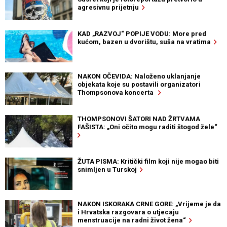
agresivnu prijetnju
KAD „RAZVOJ“ POPIJE VODU: More pred
kućom, bazen u dvorištu, suša na vratima
NAKON OČEVIDA: Naloženo uklanjanje
objekata koje su postavili organizatori
Thompsonova koncerta
THOMPSONOVI ŠATORI NAD ŽRTVAMA
FAŠISTA: „Oni očito mogu raditi štogod žele“
ŽUTA PISMA: Kritički film koji nije mogao biti
snimljen u Turskoj
NAKON ISKORAKA CRNE GORE: „Vrijeme je da
i Hrvatska razgovara o utjecaju
menstruacije na radni život žena“