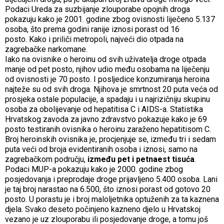
Podaci Ureda za suzbijanje zlouporabe opojnih droga
pokazuju kako je 2001. godine zbog ovisnosti liječeno 5.137
osoba, što prema godini ranije iznosi porast od 16
posto. Kako i priliči metropoli, najveći dio otpada na
zagrebačke narkomane.
Iako na ovisnike o heroinu od svih uživatelja droge otpada
manje od pet posto, njihov udio među osobama na liječenju
od ovisnosti je 70 posto. I posljedice konzumiranja heroina
najteže su od svih droga. Njihova je smrtnost 20 puta veća od
prosjeka ostale populacije, a spadaju i u najrizičniju skupinu
osoba za obolijevanje od hepatitisa C i AIDS-a. Statistika
Hrvatskog zavoda za javno zdravstvo pokazuje kako je 69
posto testiranih ovisnika o heroinu zaraženo hepatitisom C.
Broj heroinskih ovisnika je, procjenjuje se, između tri i sedam
puta veći od broja evidentiranih osoba i iznosi, samo na
zagrebačkom području,
između pet i petnaest tisuća
.
Podaci MUP-a pokazuju kako je 2000. godine zbog
posjedovanja i preprodaje droge prijavljeno 5.400 osoba. Lani
je taj broj narastao na 6.500, što iznosi porast od gotovo 20
posto. U porastu je i broj maloljetnika optuženih za ta kaznena
djela. Svako deseto počinjeno kazneno djelo u Hrvatskoj
vezano je uz zlouporabu ili posjedovanje droge, a tomu još