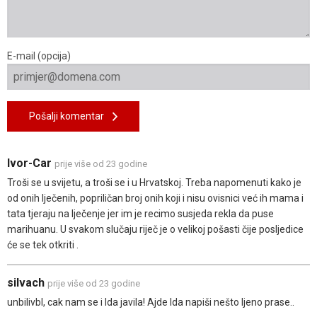
E-mail (opcija)
Pošalji komentar
Ivor-Car
prije više od 23 godine
Troši se u svijetu, a troši se i u Hrvatskoj. Treba napomenuti kako je
od onih lječenih, popriličan broj onih koji i nisu ovisnici već ih mama i
tata tjeraju na lječenje jer im je recimo susjeda rekla da puse
marihuanu. U svakom slučaju riječ je o velikoj pošasti čije posljedice
će se tek otkriti .
silvach
prije više od 23 godine
unbilivbl, cak nam se i Ida javila! Ajde Ida napiši nešto ljeno prase..