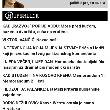
politički projekt HDZ-a
H
IPERLINK
KAD „RAZVOJ“ POPIJE VODU: More pred kućom,
bazen u dvorištu, suša na vratima
VIKTOR IVANČIĆ: Nazad naši
INTERVENCIJA KOJA MIJENJA STVAR: Priča o Hodži
koji je izvukao mrtvog partizanskog komandanta
LIJEPA VEČER, LIJEP DAN: Homoseksploatacijski film
lansiran uz dramatični mučenički narativ
KAD STUDENTI NA KOSOVO KRENU: Memorandum 1 i
Memorandum 2 – isti
FILOZOFIJA PALANKE: Estetski kriteriji huliganske
zajednice
BORIS DEŽULOVIĆ: Kanye Westu ostala je samo
Hrvatska