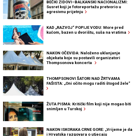
BEČKI ZIDOVI–BALKANSKI NACIONALIZMI:
Susret koji je fotoreportažu pretvorio u
agresivnu prijetnju
KAD „RAZVOJ“ POPIJE VODU: More pred
kućom, bazen u dvorištu, suša na vratima
NAKON OČEVIDA: Naloženo uklanjanje
objekata koje su postavili organizatori
Thompsonova koncerta
THOMPSONOVI ŠATORI NAD ŽRTVAMA
FAŠISTA: „Oni očito mogu raditi štogod žele“
ŽUTA PISMA: Kritički film koji nije mogao biti
snimljen u Turskoj
NAKON ISKORAKA CRNE GORE: „Vrijeme je da
i Hrvatska razgovara o utjecaju