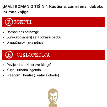
„MALI ROMAN O TIŠINI“: Kaotična, zamršena i duboko
intimna knjiga
R
ECEPTI
Domaći sok od bazge
Burek (bosanski) za 1 odraslu osobu
Drugačija svinjska jetrica
E
-CIKLOPEDIJA
Povijesni put Hitlerove 'klonje'
Yugo - urbana legenda
Freedom Theatre (Teatar slobode)