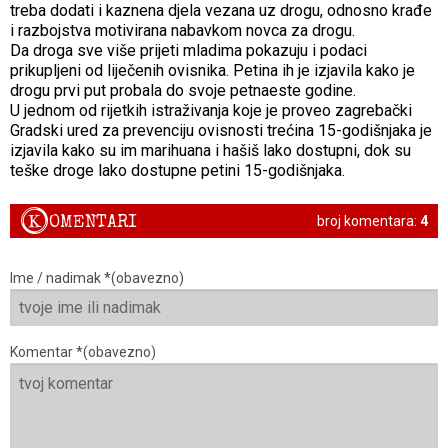
treba dodati i kaznena djela vezana uz drogu, odnosno krađe
i razbojstva motivirana nabavkom novca za drogu.
Da droga sve više prijeti mladima pokazuju i podaci
prikupljeni od liječenih ovisnika. Petina ih je izjavila kako je
drogu prvi put probala do svoje petnaeste godine.
U jednom od rijetkih istraživanja koje je proveo zagrebački
Gradski ured za prevenciju ovisnosti trećina 15-godišnjaka je
izjavila kako su im marihuana i hašiš lako dostupni, dok su
teške droge lako dostupne petini 15-godišnjaka.
K
OMENTARI
broj komentara:
4
Ime / nadimak *(obavezno)
Komentar *(obavezno)