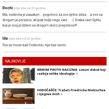
Rochi
prije više od 23 godine
Ma, cedevita je zaaakon ... pogotovo za ovo ljetno doba ... a ovo sa
drogom je porazno, ali ipak bolje nego vani ... :-( Svaka čast Splitu
koji je svoj problem sa drogom skoro prepolovio!!!
Ida
prije više od 23 godine
Sta se moze kad Cedevita i nije bas nesto...
NAJNOVIJE
KRIKOM PROTIV NACIZMA: Limeni doboš koji
razbija velike ideologije
HODOČAŠĆE: Tražeći Friedricha Nietzschea
i njegove misli