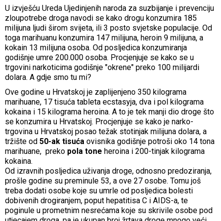
U izvješću Ureda Ujedinjenih naroda za suzbijanje i prevenciju
zloupotrebe droga navodi se kako drogu konzumira 185
milijuna ljudi širom svijeta, ili 3 posto svjetske populacije. Od
toga marihuanu konzumira 147 milijuna, heroin 9 milijuna, a
kokain 13 milijuna osoba. Od posljedica konzumiranja
godišnje umre 200.000 osoba. Procjenjuje se kako se u
trgovini narkoticima godišnje "okrene" preko 100 milijardi
dolara. A gdje smo tu mi?
Ove godine u Hrvatskoj je zaplijenjeno 350 kilograma
marihuane, 17 tisuća tableta ecstasyja, dva i pol kilograma
kokaina i 15 kilograma heroina. A to je tek manji dio droge što
se konzumira u Hrvatskoj. Procjenjuje se kako je narko-
trgovina u Hrvatskoj posao težak stotinjak milijuna dolara, a
tržište od
50-ak tisuća
ovisnika godišnje potroši oko 14 tona
marihuane, preko
pola tone
heroina i 200-tinjak kilograma
kokaina.
Od izravnih posljedica uživanja droge, odnosno predoziranja,
prošle godine su preminule 53, a ove 27 osobe. Tomu još
treba dodati osobe koje su umrle od posljedica bolesti
dobivenih drogiranjem, poput hepatitisa C i AIDS-a, te
poginule u prometnim nesrećama koje su skrivile osobe pod
utjecajem droga, pa je ukupan broj žrtava droge mnogo veći.