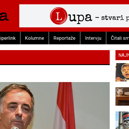
iperlink
Kolumne
Reportaže
Intervju
Čitali s
NAJ