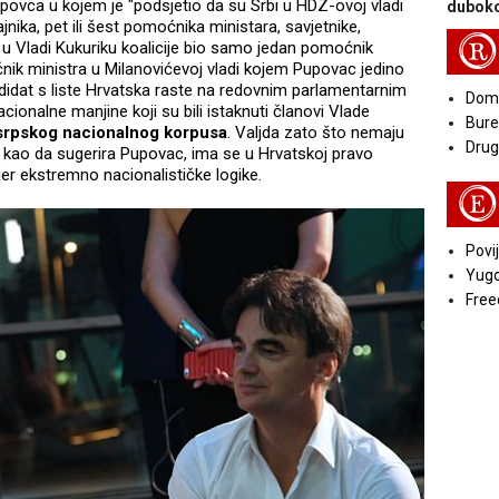
povca u kojem je "podsjetio da su Srbi u HDZ-ovoj vladi
duboko
jnika, pet ili šest pomoćnika ministara, savjetnike,
R
je u Vladi Kukuriku koalicije bio samo jedan pomoćnik
ćnik ministra u Milanovićevoj vladi kojem Pupovac jedino
ndidat s liste Hrvatska raste na redovnim parlamentarnim
Doma
cionalne manjine koji su bili istaknuti članovi Vlade
Bure
srpskog nacionalnog korpusa
. Valjda zato što nemaju
Druga
 kao da sugerira Pupovac, ima se u Hrvatskoj pravo
jer ekstremno nacionalističke logike.
E
Povij
Yugo
Free