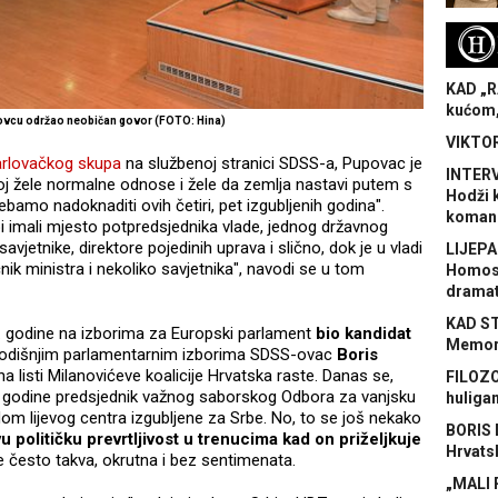
H
KAD „R
kućom,
lovcu održao neobičan govor (FOTO: Hina)
VIKTOR
arlovačkog skupa
na službenoj stranici SDSS-a, Pupovac je
INTERV
oj žele normalne odnose i žele da zemlja nastavi putem s
Hodži 
ebamo nadoknaditi ovih četiri, pet izgubljenih godina".
koman
bi imali mjesto potpredsjednika vlade, jednog državnog
savjetnike, direktore pojedinih uprava i slično, dok je u vladi
LIJEPA
ik ministra i nekoliko savjetnika", navodi se u tom
Homose
dramat
KAD S
4. godine na izborima za Europski parlament
bio kandidat
Memora
godišnjim parlamentarnim izborima SDSS-ovac
Boris
na listi Milanovićeve koalicije Hrvatska raste. Danas se,
FILOZO
 godine predsjednik važnog saborskog Odbora za vanjsku
huliga
adom lijevog centra izgubljene za Srbe. No, to se još nekako
BORIS 
 političku prevrtljivost u trenucima kad on priželjkuje
Hrvats
 je često takva, okrutna i bez sentimenata.
„MALI 