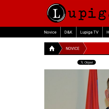
Novice
D&K
Lupiga TV
H
NOVICE