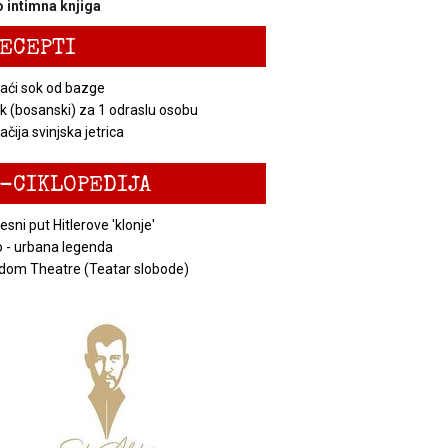
 intimna knjiga
ECEPTI
ći sok od bazge
k (bosanski) za 1 odraslu osobu
čija svinjska jetrica
-CIKLOPEDIJA
esni put Hitlerove 'klonje'
 - urbana legenda
dom Theatre (Teatar slobode)