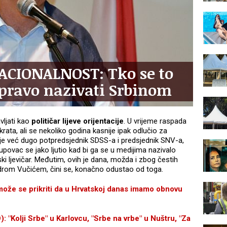
ACIONALNOST: Tko se to
 pravo nazivati Srbinom
vljati kao
političar lijeve orijentacije
. U vrijeme raspada
ata, ali se nekoliko godina kasnije ipak odlučio za
je već dugo potpredsjednik SDSS-a i predsjednik SNV-a,
upovac se jako ljutio kad bi ga se u medijima nazivalo
ki ljevičar. Međutim, ovih je dana, možda i zbog čestih
drom Vučićem, čini se, konačno odustao od toga.
e se prikriti da u Hrvatskoj danas imamo obnovu
Kolji Srbe" u Karlovcu, "Srbe na vrbe" u Nuštru, "Za