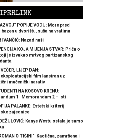
IPERLINK
AZVOJ“ POPIJE VODU: More pred
 bazen u dvorištu, suša na vratima
 IVANČIĆ: Nazad naši
ENCIJA KOJA MIJENJA STVAR: Priča o
koji je izvukao mrtvog partizanskog
danta
 VEČER, LIJEP DAN:
ksploatacijski film lansiran uz
ični mučenički narativ
TUDENTI NA KOSOVO KRENU:
ndum 1 i Memorandum 2 – isti
FIJA PALANKE: Estetski kriteriji
nske zajednice
DEŽULOVIĆ: Kanye Westu ostala je samo
ka
ROMAN O TIŠINI“: Kaotična, zamršena i