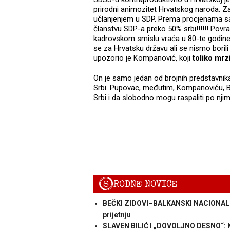
prirodni animozitet Hrvatskog naroda. Za
učlanjenjem u SDP. Prema procjenama s
članstvu SDP-a preko 50% srbi!!!!!! Povr
kadrovskom smislu vraća u 80-te godine. M
se za Hrvatsku državu ali se nismo borili z
upozorio je Kompanović, koji
toliko mrz
On je samo jedan od brojnih predstavnika 
Srbi. Pupovac, međutim, Kompanoviću, Bu
Srbi i da slobodno mogu raspaliti po njima
S
RODNE NOVICE
BEČKI ZIDOVI–BALKANSKI NACIONALIZMI
prijetnju
SLAVEN BILIĆ I „DOVOLJNO DESNO“: Ka