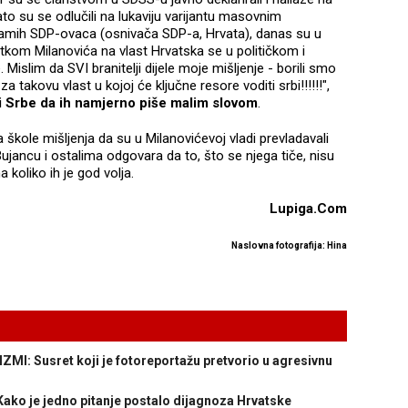
to su se odlučili na lukaviju varijantu masovnim
amih SDP-ovaca (osnivača SDP-a, Hrvata), danas su u
atkom Milanovića na vlast Hrvatska se u političkom i
islim da SVI branitelji dijele moje mišljenje - borili smo
a takovu vlast u kojoj će ključne resore voditi srbi!!!!!!",
i Srbe da ih namjerno piše malim slovom
.
škole mišljenja da su u Milanovićevoj vladi prevladavali
jancu i ostalima odgovara da to, što se njega tiče, nisu
 koliko ih je god volja.
Lupiga.Com
Naslovna fotografija: Hina
: Susret koji je fotoreportažu pretvorio u agresivnu
ko je jedno pitanje postalo dijagnoza Hrvatske