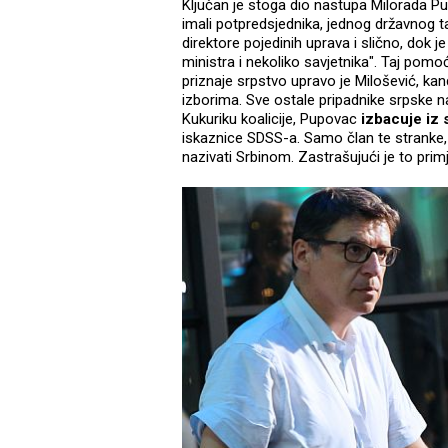
Ključan je stoga dio nastupa Milorada Pu
imali potpredsjednika, jednog državnog ta
direktore pojedinih uprava i slično, dok 
ministra i nekoliko savjetnika". Taj pomo
priznaje srpstvo upravo je Milošević, ka
izborima. Sve ostale pripadnike srpske na
Kukuriku koalicije, Pupovac
izbacuje iz 
iskaznice SDSS-a. Samo član te stranke,
nazivati Srbinom. Zastrašujući je to prim