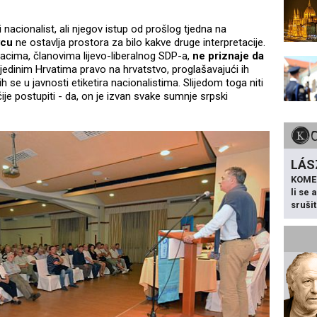
 nacionalist, ali njegov istup od prošlog tjedna na
vcu
ne ostavlja prostora za bilo kakve druge interpretacije.
cima, članovima lijevo-liberalnog SDP-a,
ne priznaje da
ojedinim Hrvatima pravo na hrvatstvo, proglašavajući ih
se u javnosti etiketira nacionalistima. Slijedom toga niti
e postupiti - da, on je izvan svake sumnje srpski
LÁS
KOME
li se
sruši