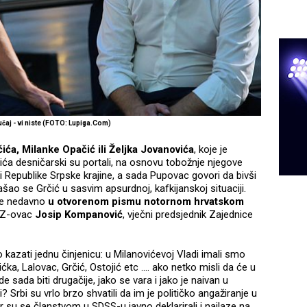
učaj - vi niste (FOTO: Lupiga.Com)
ića, Milanke Opačić ili Željka Jovanovića
, koje je
ća desničarski su portali, na osnovu tobožnje njegove
sci Republike Srpske krajine, a sada Pupovac govori da bivši
šao se Grčić u sasvim apsurdnoj, kafkijanskoj situaciji.
 je nedavno
u otvorenom pismu notornom hrvatskom
DZ-ovac
Josip Kompanović
, vječni predsjednik Zajednice
kazati jednu činjenicu: u Milanovićevoj Vladi imali smo
a, Lalovac, Grčić, Ostojić etc .... ako netko misli da će u
 sada biti drugačije, jako se vara i jako je naivan u
 Srbi su vrlo brzo shvatili da im je političko angažiranje u
 su se članstvom u SDSS-u javno deklarirali i nailaze na