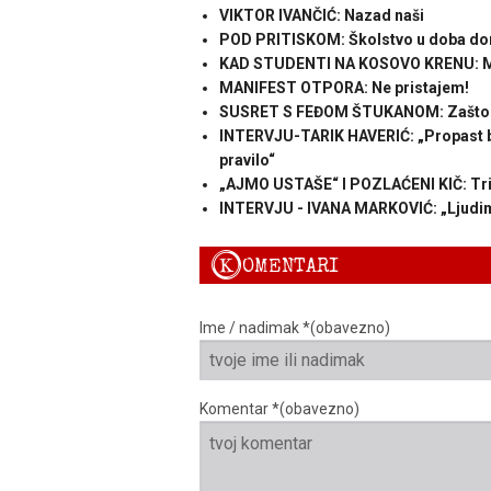
VIKTOR IVANČIĆ: Nazad naši
POD PRITISKOM: Školstvo u doba domol
KAD STUDENTI NA KOSOVO KRENU: M
MANIFEST OTPORA: Ne pristajem!
SUSRET S FEĐOM ŠTUKANOM: Zašto je
INTERVJU-TARIK HAVERIĆ: „Propast boš
pravilo“
„AJMO USTAŠE“ I POZLAĆENI KIČ: Tri
INTERVJU - IVANA MARKOVIĆ: „Ljudima 
K
OMENTARI
Ime / nadimak *(obavezno)
Komentar *(obavezno)