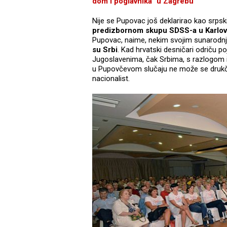
dom i poglavnika" u Zagrebu
Nije se Pupovac još deklarirao kao srpski
predizbornom skupu SDSS-a u Karlo
Pupovac, naime, nekim svojim sunarodnja
su Srbi
. Kad hrvatski desničari odriču p
Jugoslavenima, čak Srbima, s razlogom ih 
u Pupovčevom slučaju ne može se drukčij
nacionalist.