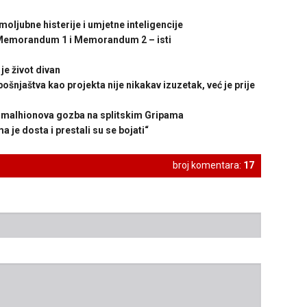
jubne histerije i umjetne inteligencije
emorandum 1 i Memorandum 2 – isti
 život divan
njaštva kao projekta nije nikakav izuzetak, već je prije
malhionova gozba na splitskim Gripama
je dosta i prestali su se bojati“
broj komentara:
17