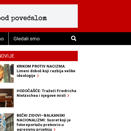
mo
Gledali smo
NOVIJE
KRIKOM PROTIV NACIZMA:
Limeni doboš koji razbija velike
ideologije
HODOČAŠĆE: Tražeći Friedricha
Nietzschea i njegove misli
BEČKI ZIDOVI–BALKANSKI
NACIONALIZMI: Susret koji je
fotoreportažu pretvorio u
agresivnu prijetnju