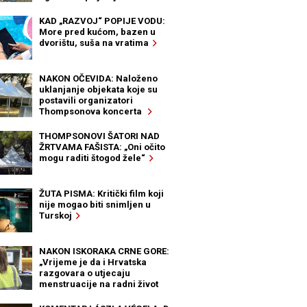
KAD „RAZVOJ“ POPIJE VODU:
More pred kućom, bazen u
dvorištu, suša na vratima
NAKON OČEVIDA: Naloženo
uklanjanje objekata koje su
postavili organizatori
Thompsonova koncerta
THOMPSONOVI ŠATORI NAD
ŽRTVAMA FAŠISTA: „Oni očito
mogu raditi štogod žele“
ŽUTA PISMA: Kritički film koji
nije mogao biti snimljen u
Turskoj
NAKON ISKORAKA CRNE GORE:
„Vrijeme je da i Hrvatska
razgovara o utjecaju
menstruacije na radni život
žena“