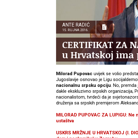
ANTE RADIĆ
15. RUJNA 2016.
CERTIFIKAT ZA N
u Hrvatskoj ima
Milorad Pupovac
uvijek se volio predsta
Jugoslavije osnovao je Ligu socijaldemokr
nacionalnu srpsku opciju
. No, premda 
dakle ekskluzivno srpskih organizacija, P
nacionalistom, tvrdeći da je svjetonazors
druženja sa srpskih premijerom Aleksan
MILORAD PUPOVAC ZA LUPIGU: Ne mož
ustaštva
USKRS MRŽNJE U HRVATSKOJ (I. DIO): "