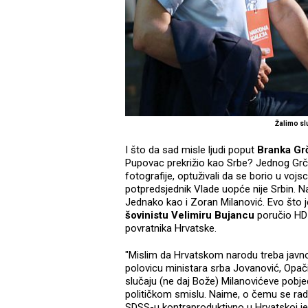
Žalimo sl
I što da sad misle ljudi poput
Branka Grč
Pupovac prekrižio kao Srbe? Jednog Grči
fotografije, optuživali da se borio u voj
potpredsjednik Vlade uopće nije Srbin. Na
Jednako kao i Zoran Milanović. Evo što
šovinistu Velimiru Bujancu
poručio H
povratnika Hrvatske.
"Mislim da Hrvatskom narodu treba javno 
polovicu ministara srba Jovanović, Opačićk
slučaju (ne daj Bože) Milanovićeve pobjede
političkom smislu. Naime, o čemu se radi?
SDSS-u kontraproduktivno u Hrvatskoj jer