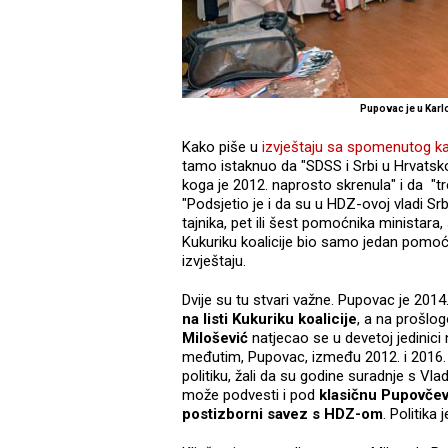
Pupovac je u Kar
Kako piše u
izvještaju sa spomenutog k
tamo istaknuo da "SDSS i Srbi u Hrvatsk
koga je 2012. naprosto skrenula" i da "tr
"Podsjetio je i da su u HDZ-ovoj vladi Sr
tajnika, pet ili šest pomoćnika ministara, 
Kukuriku koalicije bio samo jedan pomoćn
izvještaju.
Dvije su tu stvari važne. Pupovac je 201
na listi Kukuriku koalicije
, a na prošlo
Milošević
natjecao se u devetoj jedinici 
međutim, Pupovac, između 2012. i 2016.
politiku, žali da su godine suradnje s Vl
može podvesti i pod
klasičnu Pupovčevu
postizborni savez s HDZ-om
. Politika