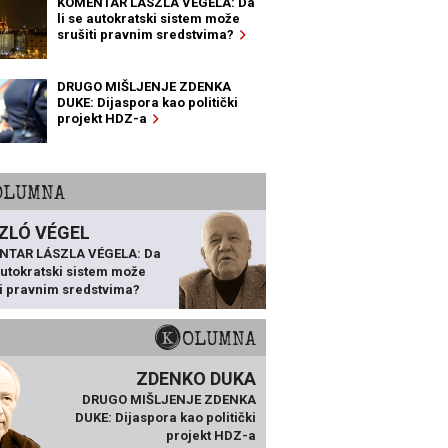
KOMENTAR LÁSZLA VÉGELA: Da
li se autokratski sistem može
srušiti pravnim sredstvima?
DRUGO MIŠLJENJE ZDENKA
DUKE: Dijaspora kao politički
projekt HDZ-a
KOLUMNA
ZLÓ VÉGEL
NTAR LÁSZLA VÉGELA: Da
 autokratski sistem može
ti pravnim sredstvima?
KOLUMNA
ZDENKO DUKA
DRUGO MIŠLJENJE ZDENKA
DUKE: Dijaspora kao politički
projekt HDZ-a