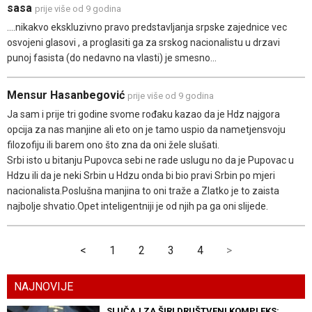
sasa
prije više od 9 godina
....nikakvo ekskluzivno pravo predstavljanja srpske zajednice vec
osvojeni glasovi , a proglasiti ga za srskog nacionalistu u drzavi
punoj fasista (do nedavno na vlasti) je smesno...
Mensur Hasanbegović
prije više od 9 godina
Ja sam i prije tri godine svome rođaku kazao da je Hdz najgora
opcija za nas manjine ali eto on je tamo uspio da nametjensvoju
filozofiju ili barem ono što zna da oni žele slušati.
Srbi isto u bitanju Pupovca sebi ne rade uslugu no da je Pupovac u
Hdzu ili da je neki Srbin u Hdzu onda bi bio pravi Srbin po mjeri
nacionalista.Poslušna manjina to oni traže a Zlatko je to zaista
najbolje shvatio.Opet inteligentniji je od njih pa ga oni slijede.
<
1
2
3
4
>
NAJNOVIJE
SLUČAJ ZA ŠIRI DRUŠTVENI KOMPLEKS: