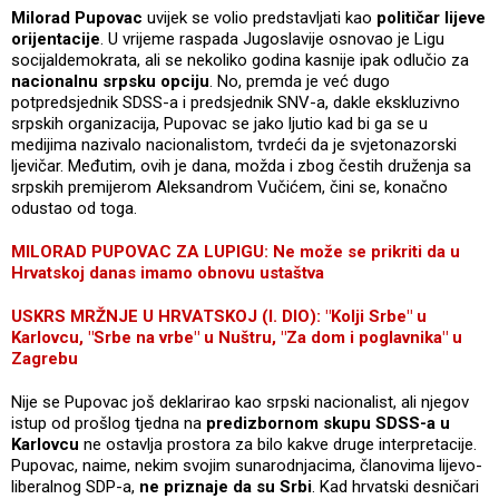
Milorad Pupovac
uvijek se volio predstavljati kao
političar lijeve
orijentacije
. U vrijeme raspada Jugoslavije osnovao je Ligu
socijaldemokrata, ali se nekoliko godina kasnije ipak odlučio za
nacionalnu srpsku opciju
. No, premda je već dugo
potpredsjednik SDSS-a i predsjednik SNV-a, dakle ekskluzivno
srpskih organizacija, Pupovac se jako ljutio kad bi ga se u
medijima nazivalo nacionalistom, tvrdeći da je svjetonazorski
ljevičar. Međutim, ovih je dana, možda i zbog čestih druženja sa
srpskih premijerom Aleksandrom Vučićem, čini se, konačno
odustao od toga.
MILORAD PUPOVAC ZA LUPIGU: Ne može se prikriti da u
Hrvatskoj danas imamo obnovu ustaštva
USKRS MRŽNJE U HRVATSKOJ (I. DIO): "Kolji Srbe" u
Karlovcu, "Srbe na vrbe" u Nuštru, "Za dom i poglavnika" u
Zagrebu
Nije se Pupovac još deklarirao kao srpski nacionalist, ali njegov
istup od prošlog tjedna na
predizbornom skupu SDSS-a u
Karlovcu
ne ostavlja prostora za bilo kakve druge interpretacije.
Pupovac, naime, nekim svojim sunarodnjacima, članovima lijevo-
liberalnog SDP-a,
ne priznaje da su Srbi
. Kad hrvatski desničari