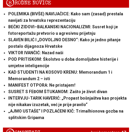
S
RODNE NOVICE
POLEMIKA (BIVŠE) NAVIJAČICE: Kako sam (zasad) prestala
navijati za hrvatsku reprezentaciju
BEČKI ZIDOVI–BALKANSKI NACIONALIZMI: Susret koji je
fotoreportažu pretvorio u agresivnu prijetnju
SLAVEN BILIĆ I „DOVOLJNO DESNO“: Kako je jedno pitanje
postalo dijagnoza Hrvatske
VIKTOR IVANČIĆ: Nazad naši
POD PRITISKOM: Školstvo u doba domoljubne histerije i
umjetne inteligencije
KAD STUDENTI NA KOSOVO KRENU: Memorandum 1 i
Memorandum 2 – isti
MANIFEST OTPORA: Ne pristajem!
SUSRET S FEĐOM ŠTUKANOM: Zašto je život divan
INTERVJU-TARIK HAVERIĆ: „Propast bošnjaštva kao projekta
nije nikakav izuzetak, već je prije pravilo“
„AJMO USTAŠE“ I POZLAĆENI KIČ: Trimalhionova gozba na
splitskim Gripama