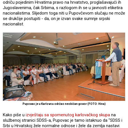
odriču pojedinim Hrvatima pravo na hrvatstvo, proglašavajući ih
Jugoslavenima, čak Srbima, s razlogom ih se u javnosti etiketira
nacionalistima. Slijedom toga niti u Pupovčevom slučaju ne može
se drukčije postupiti - da, on je izvan svake sumnje srpski
nacionalist.
Pupovac je u Karlovcu održao neobičan govor (FOTO: Hina)
Kako piše u
izvještaju sa spomenutog karlovačkog skupa
na
službenoj stranici SDSS-a, Pupovac je tamo istaknuo da "SDSS i
Srbi u Hrvatskoj žele normalne odnose i žele da zemlja nastavi