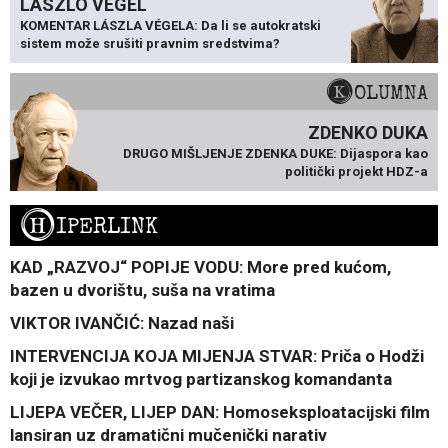
LÁSZLÓ VÉGEL
KOMENTAR LÁSZLA VÉGELA: Da li se autokratski
sistem može srušiti pravnim sredstvima?
KOLUMNA
ZDENKO DUKA
DRUGO MIŠLJENJE ZDENKA DUKE: Dijaspora kao
politički projekt HDZ-a
H
IPERLINK
KAD „RAZVOJ“ POPIJE VODU: More pred kućom,
bazen u dvorištu, suša na vratima
VIKTOR IVANČIĆ: Nazad naši
INTERVENCIJA KOJA MIJENJA STVAR: Priča o Hodži
koji je izvukao mrtvog partizanskog komandanta
LIJEPA VEČER, LIJEP DAN: Homoseksploatacijski film
lansiran uz dramatični mučenički narativ