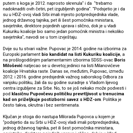
putem s koga je 2012. naprosto skrenula" i da "trebamo
nadoknaditi ovih četiri, pet izgubljenih godina". "Podsjetio je i da
su u HDZ-ovoj vladi Srbi imali mjesto potpredsjednika vlade,
jednog državnog tajnika, pet ili šest pomoćnika ministara,
savjetnike, direktore pojedinih uprava i slično, dok je u vladi
Kukuriku koalicije bio samo jedan pomoćnik ministra i nekoliko
savjetnika", navodi se u tom izvještaju.
Dvije su tu stvari važne. Pupovac je 2014. godine na izborima za
Europski parlament
bio kandidat na listi Kukuriku koalicije
, a
na prošlogodišnjim parlamentarnim izborima SDSS-ovac
Boris
Milošević
natjecao se u devetoj jedinici na listi Milanovićeve
koalicije Hrvatska raste. Danas se, međutim, Pupovac, između
2012. i 2016. godine predsjednik važnog saborskog Odbora za
vanjsku politiku, žali da su godine suradnje s Vladom lijevog
centra izgubljene za Srbe. No, to se još nekako može podvesti i
pod
klasičnu Pupovčevu političku prevrtljivost u trenucima
kad on priželjkuje postizborni savez s HDZ-om
. Politika je
često takva, okrutna i bez sentimenata.
Ključan je stoga dio nastupa Milorada Pupovca u kojem je
"podsjetio da su Srbi u HDZ-ovoj vladi imali potpredsjednika,
jednog državnog tajnika, pet ili šest pomoćnika ministara,