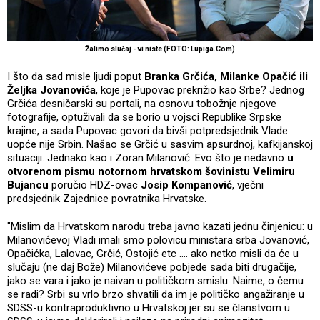
Žalimo slučaj - vi niste (FOTO: Lupiga.Com)
I što da sad misle ljudi poput
Branka Grčića, Milanke Opačić ili
Željka Jovanovića
, koje je Pupovac prekrižio kao Srbe? Jednog
Grčića desničarski su portali, na osnovu tobožnje njegove
fotografije, optuživali da se borio u vojsci Republike Srpske
krajine, a sada Pupovac govori da bivši potpredsjednik Vlade
uopće nije Srbin. Našao se Grčić u sasvim apsurdnoj, kafkijanskoj
situaciji. Jednako kao i Zoran Milanović. Evo što je nedavno
u
otvorenom pismu notornom hrvatskom šovinistu Velimiru
Bujancu
poručio HDZ-ovac
Josip Kompanović
, vječni
predsjednik Zajednice povratnika Hrvatske.
"Mislim da Hrvatskom narodu treba javno kazati jednu činjenicu: u
Milanovićevoj Vladi imali smo polovicu ministara srba Jovanović,
Opačićka, Lalovac, Grčić, Ostojić etc .... ako netko misli da će u
slučaju (ne daj Bože) Milanovićeve pobjede sada biti drugačije,
jako se vara i jako je naivan u političkom smislu. Naime, o čemu
se radi? Srbi su vrlo brzo shvatili da im je političko angažiranje u
SDSS-u kontraproduktivno u Hrvatskoj jer su se članstvom u