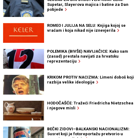
Supetar, Slayerova majica i batine za Dan
pobjede
ROMEO I JULIJA NA SELU: Knjiga kojoj se
vraćam i koja nikad nije iznevjerila
POLEMIKA (BIVŠE) NAVIJAČICE: Kako sam
(zasad) prestala navijati za hrvatsku
reprezentaciju
KRIKOM PROTIV NACIZMA: Limeni doboš koji
razbija velike ideologije
HODOČAŠĆE: Tražeći Friedricha Nietzschea
i njegove misli
BEČKI ZIDOVI–BALKANSKI NACIONALIZMI:
Susret koji je fotoreportažu pretvorio u