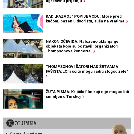
agresivnu prijetnju
KAD „RAZVOJ“ POPIJE VODU: More pred
kućom, bazen u dvorištu, suša na vratima
NAKON OČEVIDA: Naloženo uklanjanje
objekata koje su postavili organizatori
Thompsonova koncerta
THOMPSONOVI ŠATORI NAD ŽRTVAMA
FAŠISTA: „Oni očito mogu raditi štogod žele“
ŽUTA PISMA: Kritički film koji nije mogao biti
snimljen u Turskoj
KOLUMNA