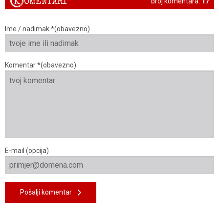
K
OMENTARI
broj komentara:
17
Ime / nadimak *(obavezno)
Komentar *(obavezno)
E-mail (opcija)
Pošalji komentar