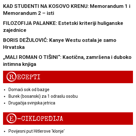
KAD STUDENTI NA KOSOVO KRENU: Memorandum 1 i
Memorandum 2 – isti
FILOZOFIJA PALANKE: Estetski kriteriji huliganske
zajednice
BORIS DEŽULOVIĆ: Kanye Westu ostala je samo
Hrvatska
„MALI ROMAN O TIŠINI“: Kaotična, zamršena i duboko
intimna knjiga
R
ECEPTI
Domaći sok od bazge
Burek (bosanski) za 1 odraslu osobu
Drugačija svinjska jetrica
E
-CIKLOPEDIJA
Povijesni put Hitlerove 'klonje'