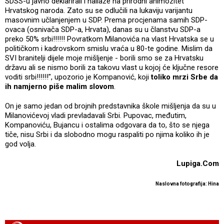
SDSS-u javno deklarirali i nailaze na prirodni animozitet
Hrvatskog naroda. Zato su se odlučili na lukaviju varijantu
masovnim učlanjenjem u SDP. Prema procjenama samih SDP-
ovaca (osnivača SDP-a, Hrvata), danas su u članstvu SDP-a
preko 50% srbi!!!!!! Povratkom Milanovića na vlast Hrvatska se u
političkom i kadrovskom smislu vraća u 80-te godine. Mislim da
SVI branitelji dijele moje mišljenje - borili smo se za Hrvatsku
državu ali se nismo borili za takovu vlast u kojoj će ključne resore
voditi srbi!!!!!!", upozorio je Kompanović, koji
toliko mrzi Srbe da
ih namjerno piše malim slovom
.
On je samo jedan od brojnih predstavnika škole mišljenja da su u
Milanovićevoj vladi prevladavali Srbi. Pupovac, međutim,
Kompanoviću, Bujancu i ostalima odgovara da to, što se njega
tiče, nisu Srbi i da slobodno mogu raspaliti po njima koliko ih je
god volja.
Lupiga.Com
Naslovna fotografija: Hina