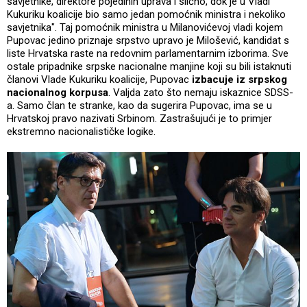
savjetnike, direktore pojedinih uprava i slično, dok je u Vladi
Kukuriku koalicije bio samo jedan pomoćnik ministra i nekoliko
savjetnika". Taj pomoćnik ministra u Milanovićevoj vladi kojem
Pupovac jedino priznaje srpstvo upravo je Milošević, kandidat s
liste Hrvatska raste na redovnim parlamentarnim izborima. Sve
ostale pripadnike srpske nacionalne manjine koji su bili istaknuti
članovi Vlade Kukuriku koalicije, Pupovac
izbacuje iz srpskog
nacionalnog korpusa
. Valjda zato što nemaju iskaznice SDSS-
a. Samo član te stranke, kao da sugerira Pupovac, ima se u
Hrvatskoj pravo nazivati Srbinom. Zastrašujući je to primjer
ekstremno nacionalističke logike.