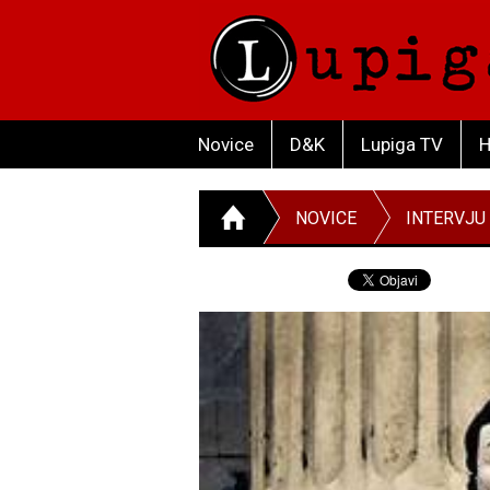
Novice
D&K
Lupiga TV
H
NOVICE
INTERVJU