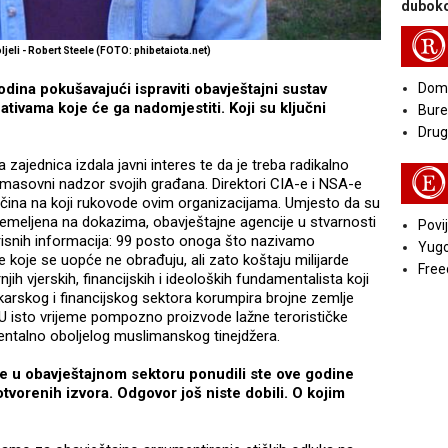
duboko
R
ljeli - Robert Steele (FOTO: phibetaiota.net)
odina pokušavajući ispraviti obavještajni sustav
Doma
nativama koje će ga nadomjestiti. Koji su ključni
Bure
Druga
ajednica izdala javni interes te da je treba radikalno
E
a masovni nadzor svojih građana. Direktori CIA-e i NSA-e
 načina na koji rukovode ovim organizacijama. Umjesto da su
 temeljena na dokazima, obavještajne agencije u stvarnosti
Povij
risnih informacija: 99 posto onoga što nazivamo
Yugo
 koje se uopće ne obrađuju, ali zato koštaju milijarde
Free
njih vjerskih, financijskih i ideoloških fundamentalista koji
nkarskog i financijskog sektora korumpira brojne zemlje
. U isto vrijeme pompozno proizvode lažne terorističke
ik mentalno oboljelog muslimanskog tinejdžera.
 u obavještajnom sektoru ponudili ste ove godine
otvorenih izvora. Odgovor još niste dobili. O kojim