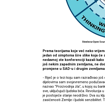
Steeleov Open Sour
Prema teorijama koje već neko vrijeme
jedan od simptoma šire slike koja će 
nedavnoj ste konferenciji kazali kako 
još nekim zapadnim zemljama, ne dođe
promjene u SAD-u i drugim zemljama 
- Riječ je o tezi koju sam razrađivao jo
dijelovima sam svojevremeno podučavao č
nazvao "Proizvodnja zla", u kojoj su bank
sve, uključujući ljudska bića. Revolucija 
je postojeće stanje neodrživo. Dva su klj
zasićenosti Zemlje i ljudski senzibilitet.