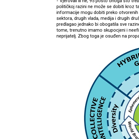
- Vjerovali ili ne, 95 posto onoga što t
političkoj razini ne može se dobiti kroz
informacije mogu dobiti preko otvorenih 
sektora, drugih vlada, medija i drugih dr
predlagao jednako bi obogatila sve razin
tome, trenutno imamo skupocjeni i neefik
neprijatelj. Zbog toga je osuđen na propa