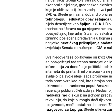
na derivaciji teorija koje variraju od an
ekonomije dijeljenja, građanskog aktiviz
koje je oblikovao tijekom zadnja dva i po
SAD-u. Steele je, naime, dobar dio prof
tehnologiju i edukator obavještajac
cijelo desetljeće kao
špijun u CIA-i
. Bio
marincima. Upravo su ga njegove nekonve
obavještajnoj hijerarhiji. Stvari su eska
iznimno posjećena predavanja u kojima je
nerijetko
neetičkog prikupljanja podat
izvještaja Senata o mučenjima CIA-e nak
Sve njegove teze oblikovane su kroz
Ope
se obavještajni rad trebao sastojati od kva
informacija za donošenje političkih odlu
interneta do printanih informacija - a ne 
svidjelo, pa svoje ideje, sada proširene
tada promovira kao civil, kroz brojna pre
aktivnost na stranicama poput Amazona; ta
recenzija publicističkih izdanja. Nedavno je
radikalizirao diskurs
: na jednom predav
revoluciju, do koje bi moglo doći tijekom
dio javnosti, među ostalima i britanski
Th
razgovoru za Lupigu
, Steele otkriva 