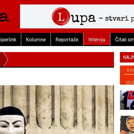
iperlink
Kolumne
Reportaže
Intervju
Čitali s
NAJ