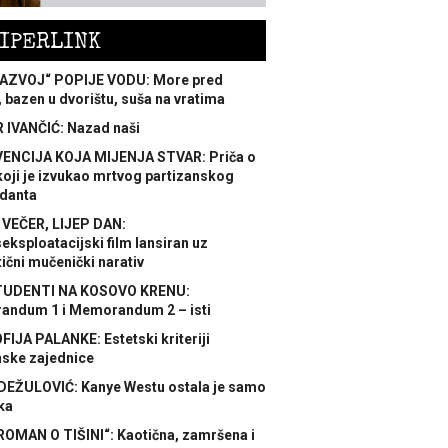
IPERLINK
AZVOJ“ POPIJE VODU: More pred
 bazen u dvorištu, suša na vratima
 IVANČIĆ: Nazad naši
ENCIJA KOJA MIJENJA STVAR: Priča o
koji je izvukao mrtvog partizanskog
danta
 VEČER, LIJEP DAN:
ksploatacijski film lansiran uz
ični mučenički narativ
TUDENTI NA KOSOVO KRENU:
ndum 1 i Memorandum 2 – isti
FIJA PALANKE: Estetski kriteriji
nske zajednice
DEŽULOVIĆ: Kanye Westu ostala je samo
ka
ROMAN O TIŠINI“: Kaotična, zamršena i