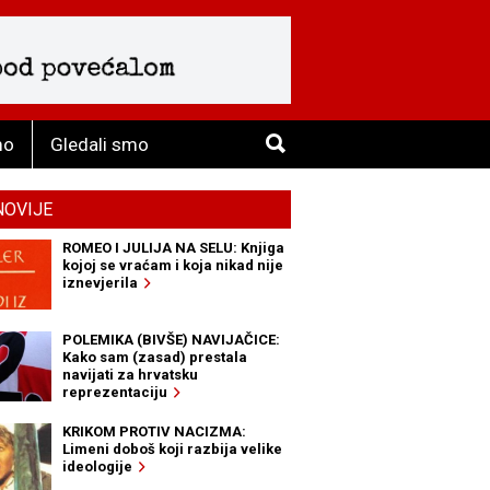
mo
Gledali smo
NOVIJE
ROMEO I JULIJA NA SELU: Knjiga
kojoj se vraćam i koja nikad nije
iznevjerila
POLEMIKA (BIVŠE) NAVIJAČICE:
Kako sam (zasad) prestala
navijati za hrvatsku
reprezentaciju
KRIKOM PROTIV NACIZMA:
Limeni doboš koji razbija velike
ideologije