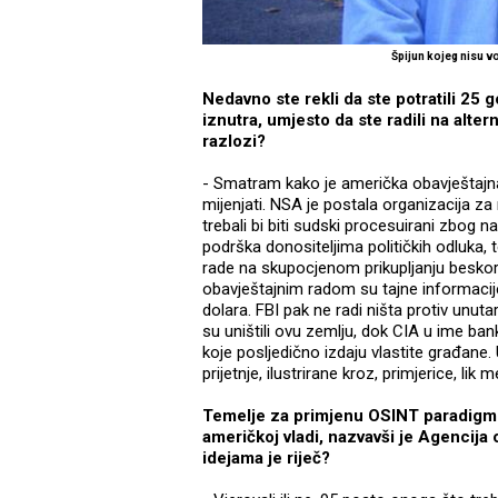
Špijun kojeg nisu vo
Nedavno ste rekli da ste potratili 25 g
iznutra, umjesto da ste radili na alter
razlozi?
- Smatram kako je američka obavještajna z
mijenjati. NSA je postala organizacija z
trebali bi biti sudski procesuirani zbog
podrška donositeljima političkih odluka,
rade na skupocjenom prikupljanju besko
obavještajnim radom su tajne informacije
dolara. FBI pak ne radi ništa protiv unutar
su uništili ovu zemlju, dok CIA u ime ba
koje posljedično izdaju vlastite građane
prijetnje, ilustrirane kroz, primjerice, l
Temelje za primjenu OSINT paradigme
američkoj vladi, nazvavši je Agencija 
idejama je riječ?