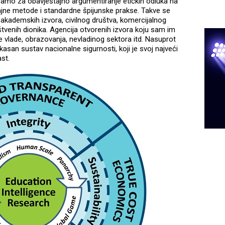
rebamo za obavještajno argumentiranje etičkih odluka na
 tajne metode i standardne špijunske prakse. Takve se
akademskih izvora, civilnog društva, komercijalnog
uštvenih dionika. Agencija otvorenih izvora koju sam im
e vlade, obrazovanja, nevladinog sektora itd. Nasuprot
asan sustav nacionalne sigurnosti, koji je svoj najveći
st.