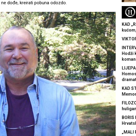
o ne dođe, kreirati pobuna odozdo.
H
KAD „R
kućom,
VIKTOR
INTERV
Hodži 
koman
LIJEPA
Homose
dramat
KAD S
Memora
FILOZO
huliga
BORIS 
Hrvats
„MALI 