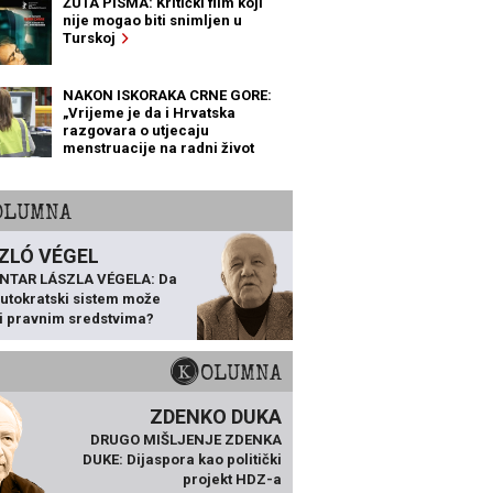
ŽUTA PISMA: Kritički film koji
nije mogao biti snimljen u
Turskoj
NAKON ISKORAKA CRNE GORE:
„Vrijeme je da i Hrvatska
razgovara o utjecaju
menstruacije na radni život
žena“
KOLUMNA
ZLÓ VÉGEL
NTAR LÁSZLA VÉGELA: Da
 autokratski sistem može
ti pravnim sredstvima?
KOLUMNA
ZDENKO DUKA
DRUGO MIŠLJENJE ZDENKA
DUKE: Dijaspora kao politički
projekt HDZ-a