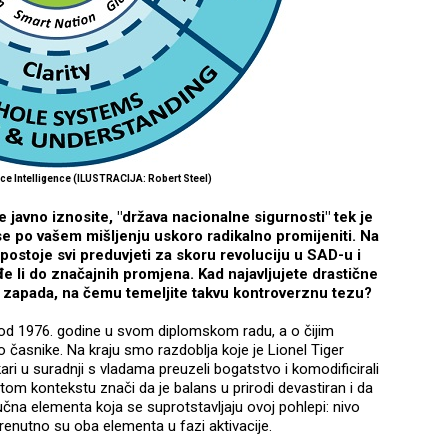
ce Intelligence
(ILUSTRACIJA: Robert Steel)
 javno iznosite, "država nacionalne sigurnosti" tek je
se po vašem mišljenju uskoro radikalno promijeniti. Na
postoje svi preduvjeti za skoru revoluciju u SAD-u i
 li do značajnih promjena. Kad najavljujete drastične
zapada, na čemu temeljite takvu kontroverznu tezu?
š od 1976. godine u svom diplomskom radu, a o čijim
asnike. Na kraju smo razdoblja koje je Lionel Tiger
ari u suradnji s vladama preuzeli bogatstvo i komodificirali
u tom kontekstu znači da je balans u prirodi devastiran i da
učna elementa koja se suprotstavljaju ovoj pohlepi: nivo
 Trenutno su oba elementa u fazi aktivacije.