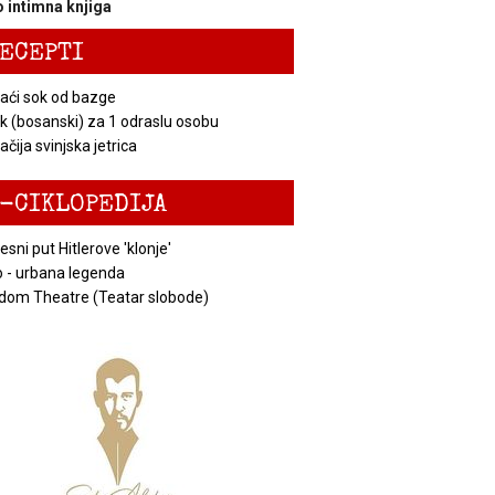
 intimna knjiga
ECEPTI
ći sok od bazge
k (bosanski) za 1 odraslu osobu
čija svinjska jetrica
-CIKLOPEDIJA
esni put Hitlerove 'klonje'
 - urbana legenda
dom Theatre (Teatar slobode)