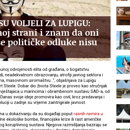
SU VOLJELI ZA LUPIGU:
oj strani i znam da oni
e političke odluke nisu
punoj odvojenosti elita od građana, o bogatstvu
i, neadekvatnom obrazovanju, atrofiji javnog sektora i
ma, masovnom siromaštvu...“, objašnjava za Lupigu
t Steele. Dobar dio života Steele je proveo kao stručnjak
obavještajaca u marincima i obrambenom sustavu SAD-a, od
 Danas svoje ideje promovira kao civil, kroz predavanja i
uciji u zadnje su vrijeme zaintrigirale javnost.
ina u dokazivanju da su događaji poput
rasnih nemira u
alne ekološke bombe, financijske krize ili rast američke
og koruptivnog sustava. Njegova razmišljanja baziraju se