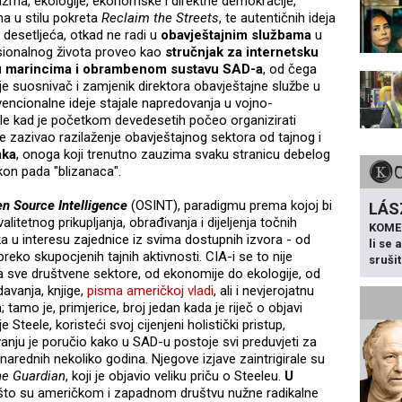
arhizma, ekologije, ekonomske i direktne demokracije,
ma u stilu pokreta
Reclaim the Streets
, te autentičnih ideja
l desetljeća, otkad ne radi u
obavještajnim službama
u
esionalnog života proveo kao
stručnjak za internetsku
a u marincima i obrambenom sustavu SAD-a
, od čega
 je suosnivač i zamjenik direktora obavještajne službe u
ncionalne ideje stajale napredovanja u vojno-
lirale kad je početkom devedesetih počeo organizirati
 zazivao razilaženje obavještajnog sektora od tajnog i
aka
, onoga koji trenutno zauzima svaku stranicu debelog
on pada "blizanaca".
n Source Intelligence
(OSINT), paradigmu prema kojoj bi
LÁS
litetnog prikupljanja, obrađivanja i dijeljenja točnih
KOME
ka u interesu zajednice iz svima dostupnih izvora - od
li se
preko skupocjenih tajnih aktivnosti. CIA-i se to nije
sruši
 na sve društvene sektore, od ekonomije do ekologije, od
davanja, knjige,
pisma američkoj vladi
, ali i nevjerojatnu
mo je, primjerice, broj jedan kada je riječ o objavi
 Steele, koristeći svoj cijenjeni holistički pristup,
anju je poručio kako u SAD-u postoje svi preduvjeti za
 narednih nekoliko godina. Njegove izjave zaintrigirale su
e Guardian
, koji je objavio veliku priču o Steeleu.
U
zašto su američkom i zapadnom društvu nužne radikalne