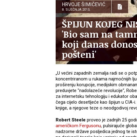
HRVOJE ŠIMIČEVIĆ
8. SIJEČNJA 2015.
ŠPIJUN KOJEG NI
'Bio sam na tamn
koji danas donos
pošteni'
„U većini zapadnih zemalja radi se o pot
koncentriranom u rukama najmoćnijih ljud
proširenju korupcije, medijskim obmana
preduvjete "nadolazeće revolucije“, Rober
za internetsku tehnologiju i edukator 
čega cijelo desetljeće kao špijun u CIA-i.
knjige, a njegove teze o neodgodivoj revol
Robert Steele
proveo je zadnjih 25 god
američkom Fergusonu
, pulsirajuće glob
nadzorne države posljedica jednog te ist