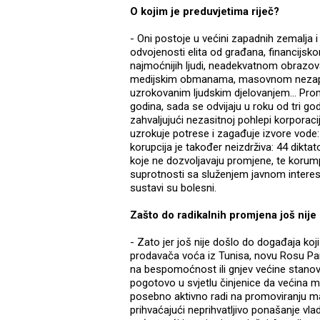
O kojim je preduvjetima riječ?
- Oni postoje u većini zapadnih zemalja 
odvojenosti elita od građana, financijs
najmoćnijih ljudi, neadekvatnom obrazovan
medijskim obmanama, masovnom nezapos
uzrokovanim ljudskim djelovanjem... Pro
godina, sada se odvijaju u roku od tri go
zahvaljujući nezasitnoj pohlepi korporaci
uzrokuje potrese i zagađuje izvore vode: 
korupcija je također neizdrživa: 44 diktat
koje ne dozvoljavaju promjene, te korump
suprotnosti sa služenjem javnom interesu.
sustavi su bolesni.
Zašto do radikalnih promjena još nije
- Zato jer još nije došlo do događaja koj
prodavača voća iz Tunisa, novu Rosu Par
na bespomoćnost ili gnjev većine stanovn
pogotovo u svjetlu činjenice da većina me
posebno aktivno radi na promoviranju 
prihvaćajući neprihvatljivo ponašanje vl