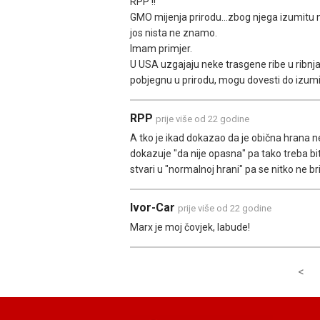
RPP !!
GMO mijenja prirodu...zbog njega izumitu ne
jos nista ne znamo.
Imam primjer.
U USA uzgajaju neke trasgene ribe u ribnja
pobjegnu u prirodu, mogu dovesti do izumir
RPP
prije više od 22 godine
A tko je ikad dokazao da je obična hrana n
dokazuje "da nije opasna" pa tako treba bi
stvari u "normalnoj hrani" pa se nitko ne bri
Ivor-Car
prije više od 22 godine
Marx je moj čovjek, labude!
<