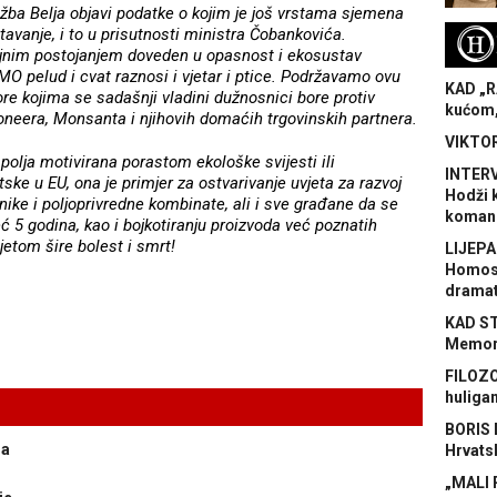
žba Belja objavi podatke o kojim je još vrstama sjemena
tavanje, i to u prisutnosti ministra Čobankovića.
H
jnim postojanjem doveden u opasnost i ekosustav
MO pelud i cvat raznosi i vjetar i ptice. Podržavamo ovu
KAD „R
pore kojima se sadašnji vladini dužnosnici bore protiv
kućom,
Pioneera, Monsanta i njihovih domaćih trgovinskih partnera.
VIKTOR
 polja motivirana porastom ekološke svijesti ili
INTERV
ke u EU, ona je primjer za ostvarivanje uvjeta za razvoj
Hodži 
nike i poljoprivredne kombinate, ali i sve građane da se
koman
ć 5 godina, kao i bojkotiranju proizvoda već poznatih
jetom šire bolest i smrt!
LIJEPA
Homose
dramat
KAD S
Memora
FILOZO
huliga
BORIS 
na
Hrvats
„MALI 