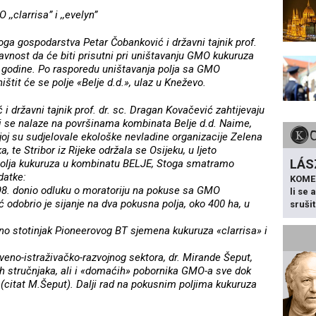
 ,,clarrisa” i ,,evelyn”
oga gospodarstva Petar Čobanković i državni tajnik prof.
javnost da će biti prisutni pri uništavanju GMO kukuruza
 godine. Po rasporedu uništavanja polja sa GMO
štit će se polje «Belje d.d.», ulaz u Kneževo.
 državni tajnik prof. dr. sc. Dragan Kovačević zahtijevaju
i se nalaze na površinama kombinata Belje d.d. Naime,
joj su sudjelovale ekološke nevladine organizacije Zelena
a, te Stribor iz Rijeke održala se Osijeku, u ljeto
LÁS
polja kukuruza u kombinatu BELJE, Stoga smatramo
datke:
KOME
. donio odluku o moratoriju na pokuse sa GMO
li se
odobrio je sijanje na dva pokusna polja, oko 400 ha, u
sruši
no stotinjak Pioneerovog BT sjemena kukuruza «clarrisa» i
veno-istraživačko-razvojnog sektora, dr. Mirande Šeput,
h stručnjaka, ali i «domaćih» pobornika GMO-a sve dok
(citat M.Šeput). Dalji rad na pokusnim poljima kukuruza