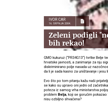
IVOR CAR
16. SRPNJA 2004.
Zeleni podigli "
bih rekao!
GMO kukuruz (“PR34G13“) tvrtke Belje t
hrvatske javnosti, a zanimanje za nju si
diskriminirano polje nasada uz nazočnos
da li je sada kasno za uništavanje i jesu 
Evo što po tom pitanju kažu naši prijatelj
se kako su upravo oni jedni od začetnik
poteza iz samog vrha ministarstva poljopr
problem
Belja
, koji se gorućim pokazao 
nisu ozbiljno shvaćena?