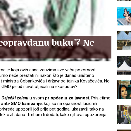
neopravdanu buku"? Ne
ema je koja ovih dana zauzima sve veću pozornost
gurno neće prestati ni nakon što je danas uništeno
t ministra Čobankovića i državnog tajnika Kovačevića. No,
li GMO pelud i cvat utjecali na ekosustav?
i
Osječki zeleni
u svom
priopćenju za javnost
. Prisjetimo
a
anti-GMO kampanje
, koji su na opasnost lucidnih
ivrede upozorili još prije pet godina, ukazavši tako na
tek ovih dana. Trebam li dodati, kako njihova upozorenja