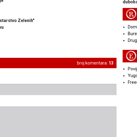
je
duboko
R
istarstvo Zelenih"
Doma
vu
Bure
Druga
E
broj komentara:
13
Povij
Yugo
Free