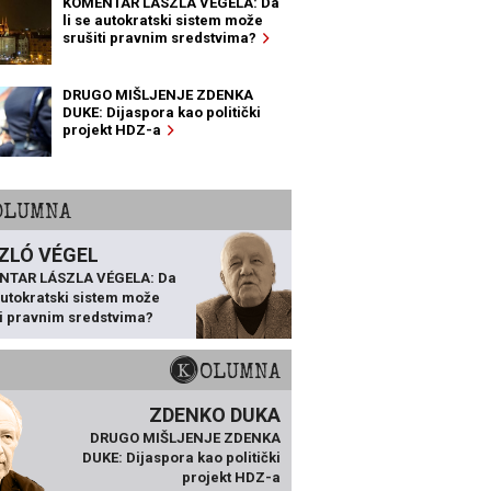
KOMENTAR LÁSZLA VÉGELA: Da
li se autokratski sistem može
srušiti pravnim sredstvima?
DRUGO MIŠLJENJE ZDENKA
DUKE: Dijaspora kao politički
projekt HDZ-a
KOLUMNA
ZLÓ VÉGEL
NTAR LÁSZLA VÉGELA: Da
 autokratski sistem može
ti pravnim sredstvima?
KOLUMNA
ZDENKO DUKA
DRUGO MIŠLJENJE ZDENKA
DUKE: Dijaspora kao politički
projekt HDZ-a