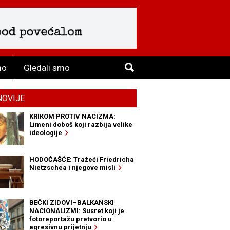
mo
Gledali smo
NOVIJE
KRIKOM PROTIV NACIZMA:
Limeni doboš koji razbija velike
ideologije
HODOČAŠĆE: Tražeći Friedricha
Nietzschea i njegove misli
BEČKI ZIDOVI–BALKANSKI
NACIONALIZMI: Susret koji je
fotoreportažu pretvorio u
agresivnu prijetnju