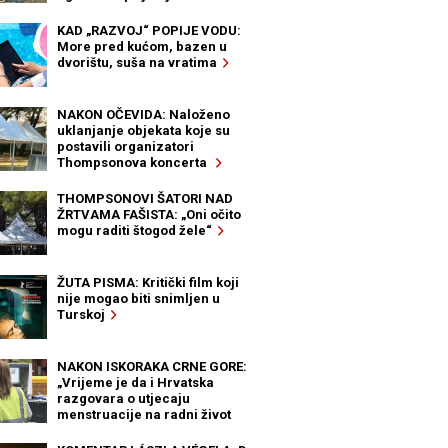
KAD „RAZVOJ“ POPIJE VODU:
More pred kućom, bazen u
dvorištu, suša na vratima
NAKON OČEVIDA: Naloženo
uklanjanje objekata koje su
postavili organizatori
Thompsonova koncerta
THOMPSONOVI ŠATORI NAD
ŽRTVAMA FAŠISTA: „Oni očito
mogu raditi štogod žele“
ŽUTA PISMA: Kritički film koji
nije mogao biti snimljen u
Turskoj
NAKON ISKORAKA CRNE GORE:
„Vrijeme je da i Hrvatska
razgovara o utjecaju
menstruacije na radni život
žena“