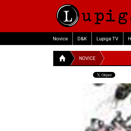
Novice
D&K
Lupiga TV
H
NOVICE