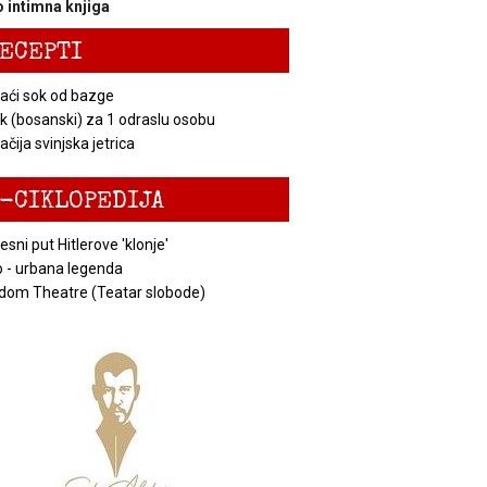
 intimna knjiga
ECEPTI
ći sok od bazge
k (bosanski) za 1 odraslu osobu
čija svinjska jetrica
-CIKLOPEDIJA
esni put Hitlerove 'klonje'
 - urbana legenda
dom Theatre (Teatar slobode)