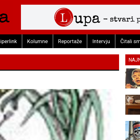
iperlink
Kolumne
Reportaže
Intervju
Čitali s
NAJ