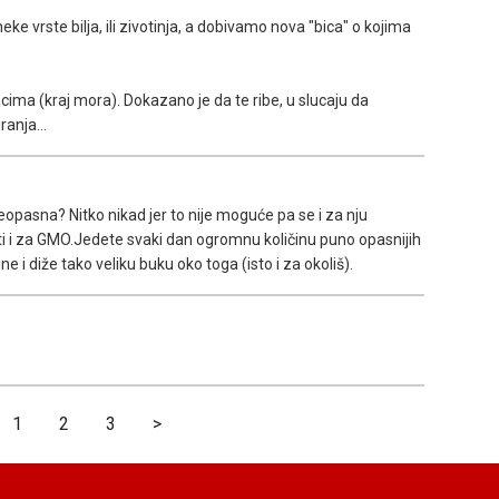
ke vrste bilja, ili zivotinja, a dobivamo nova "bica" o kojima
cima (kraj mora). Dokazano je da te ribe, u slucaju da
anja...
eopasna? Nitko nikad jer to nije moguće pa se i za nju
ti i za GMO.Jedete svaki dan ogromnu količinu puno opasnijih
ne i diže tako veliku buku oko toga (isto i za okoliš).
1
2
3
>