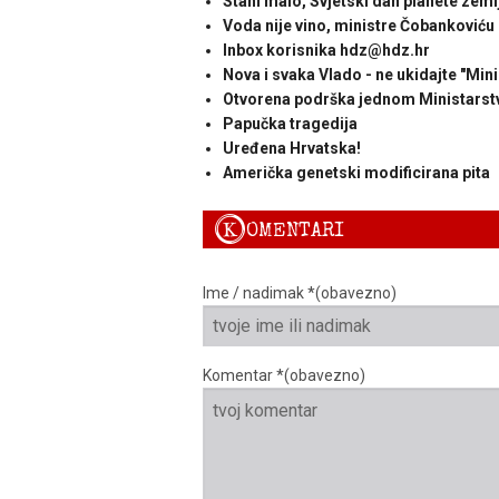
Stani malo, Svjetski dan planete zeml
Voda nije vino, ministre Čobankoviću
Inbox korisnika hdz@hdz.hr
Nova i svaka Vlado - ne ukidajte "Min
Otvorena podrška jednom Ministarst
Papučka tragedija
Uređena Hrvatska!
Američka genetski modificirana pita
K
OMENTARI
Ime / nadimak *(obavezno)
Komentar *(obavezno)