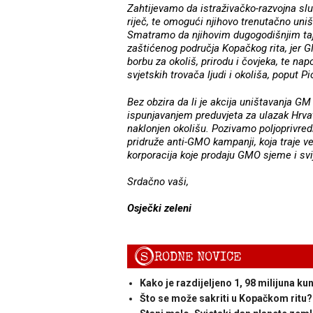
Zahtijevamo da istraživačko-razvojna slu
riječ, te omogući njihovo trenutačno uniš
Smatramo da njihovim dugogodišnjim ta
zaštićenog područja Kopačkog rita, jer G
borbu za okoliš, prirodu i čovjeka, te na
svjetskih trovača ljudi i okoliša, poput 
Bez obzira da li je akcija uništavanja GM
ispunjavanjem preduvjeta za ulazak Hrvats
naklonjen okolišu. Pozivamo poljoprivred
pridruže anti-GMO kampanji, koja traje ve
korporacija koje prodaju GMO sjeme i svi
Srdačno vaši,
Osječki zeleni
S
RODNE NOVICE
Kako je razdijeljeno 1, 98 milijuna ku
Što se može sakriti u Kopačkom ritu?