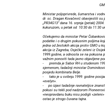
GMO
Ministar poljoprivrede, šumarstva i vodn
dr. sc. Dragan Kovačević obavijestili su 
„PR34G13“ dana 16. srpnja (petak) 2004.
kukuruzom, u petak od 10:30 do 11:30 uni
Očekujemo da ministar Petar Čobanković i
podatke i o drugim pokusnim poljima koj
jedna od žestokih akcija protiv GMO u ko
akcija iz Zagreba, Osječki zeleni iz Osijek
1999.godine, a odnosila se na pokusna 
važnim ponoviti tada javno objavljene po
- premda je Sabor RH u studenom 1998
sjemenom, tadašnji ministar Dominiković 
posjedu kombinata Belje.
- tako je u svibnju 1999. godine posija
«evelyn».
- po izjavi tadašnje ravnateljice znanst
pokusi su tekli pod nadzorom Pioneerovi
«neopravdanu buku nisu podigli «zeleni» 
ostao je strogo čuvana tajna.