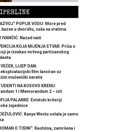
IPERLINK
AZVOJ“ POPIJE VODU: More pred
 bazen u dvorištu, suša na vratima
 IVANČIĆ: Nazad naši
ENCIJA KOJA MIJENJA STVAR: Priča o
koji je izvukao mrtvog partizanskog
danta
 VEČER, LIJEP DAN:
ksploatacijski film lansiran uz
ični mučenički narativ
TUDENTI NA KOSOVO KRENU:
ndum 1 i Memorandum 2 – isti
FIJA PALANKE: Estetski kriteriji
nske zajednice
DEŽULOVIĆ: Kanye Westu ostala je samo
ka
ROMAN O TIŠINI“: Kaotična, zamršena i