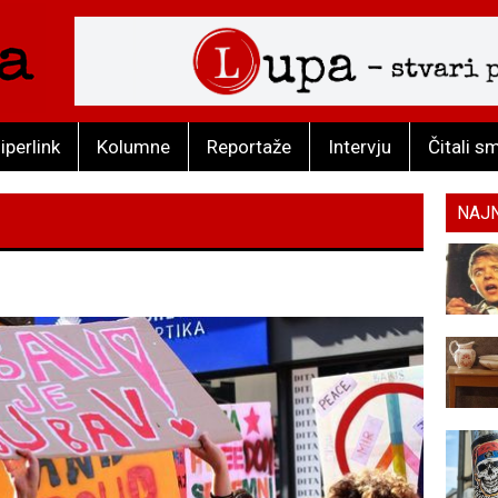
iperlink
Kolumne
Reportaže
Intervju
Čitali s
NAJ