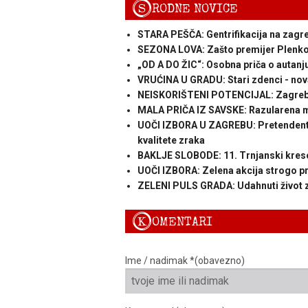
S
RODNE NOVICE
STARA PEŠČA: Gentrifikacija na zagre
SEZONA LOVA: Zašto premijer Plenkov
„OD A DO ŽIC“: Osobna priča o autanj
VRUĆINA U GRADU: Stari zdenci - nov
NEISKORIŠTENI POTENCIJAL: Zagreb lež
MALA PRIČA IZ SAVSKE: Razularena ma
UOČI IZBORA U ZAGREBU: Pretendenti
kvalitete zraka
BAKLJE SLOBODE: 11. Trnjanski kres
UOČI IZBORA: Zelena akcija strogo 
ZELENI PULS GRADA: Udahnuti život 
K
OMENTARI
Ime / nadimak *(obavezno)