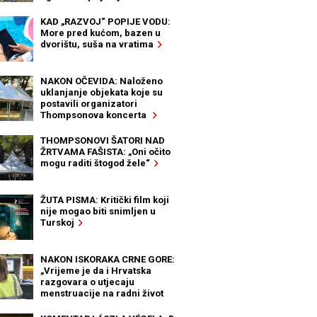
KAD „RAZVOJ“ POPIJE VODU:
More pred kućom, bazen u
dvorištu, suša na vratima
NAKON OČEVIDA: Naloženo
uklanjanje objekata koje su
postavili organizatori
Thompsonova koncerta
THOMPSONOVI ŠATORI NAD
ŽRTVAMA FAŠISTA: „Oni očito
mogu raditi štogod žele“
ŽUTA PISMA: Kritički film koji
nije mogao biti snimljen u
Turskoj
NAKON ISKORAKA CRNE GORE:
„Vrijeme je da i Hrvatska
razgovara o utjecaju
menstruacije na radni život
žena“