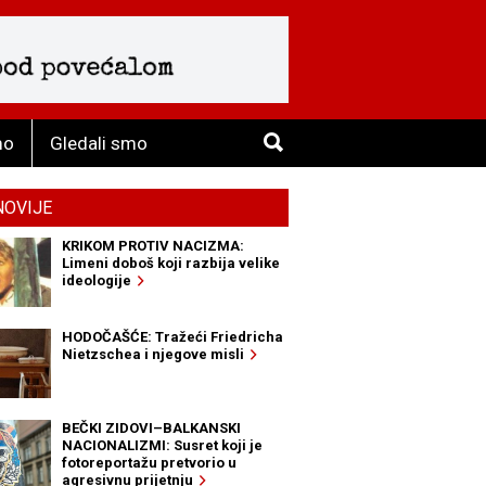
mo
Gledali smo
NOVIJE
KRIKOM PROTIV NACIZMA:
Limeni doboš koji razbija velike
ideologije
HODOČAŠĆE: Tražeći Friedricha
Nietzschea i njegove misli
BEČKI ZIDOVI–BALKANSKI
NACIONALIZMI: Susret koji je
fotoreportažu pretvorio u
agresivnu prijetnju