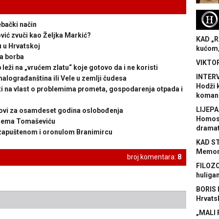
H
bački način
ić zvuči kao Željka Markić?
KAD „R
u u Hrvatskoj
kućom,
a borba
VIKTOR
i na „vrućem zlatu“ koje gotovo da i ne koristi
INTERV
lograđanština ili Vele u zemlji čudesa
Hodži 
 na vlast o problemima prometa, gospodarenja otpada i
koman
LIJEPA
ovi za osamdeset godina oslobođenja
Homose
prema Tomaševiću
dramat
zapuštenom i oronulom Branimircu
KAD S
Memora
broj komentara:
8
FILOZO
huliga
BORIS 
Hrvats
„MALI 