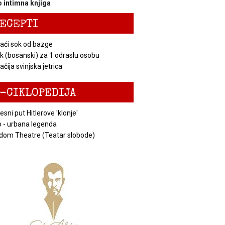
 intimna knjiga
ECEPTI
ći sok od bazge
k (bosanski) za 1 odraslu osobu
čija svinjska jetrica
-CIKLOPEDIJA
esni put Hitlerove 'klonje'
 - urbana legenda
dom Theatre (Teatar slobode)