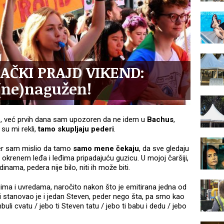
AČKI PRAJD VIKEND:
(ne)nagužen!
b, već prvih dana sam upozoren da ne idem u
Bachus
,
 su mi rekli,
tamo skupljaju pederi
.
er sam mislio da tamo
samo mene čekaju
, da sve gledaju
 okrenem leđa i leđima pripadajuću guzicu. U mojoj čaršiji,
inama, pedera nije bilo, niti ih može biti.
njima i uvredama, naročito nakon što je emitirana jedna od
ici stanovao je i jedan Steven, peder nego šta, pa smo kao
buli cvatu / jebo ti Steven tatu / jebo ti babu i dedu / jebo