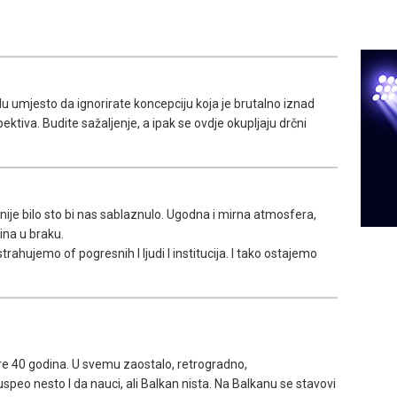
 umjesto da ignorirate koncepciju koja je brutalno iznad
ektiva. Budite sažaljenje, a ipak se ovdje okupljaju drčni
s nije bilo sto bi nas sablaznulo. Ugodna i mirna atmosfera,
dina u braku.
trahujemo of pogresnih I ljudi I institucija. I tako ostajemo
re 40 godina. U svemu zaostalo, retrogradno,
speo nesto I da nauci, ali Balkan nista. Na Balkanu se stavovi