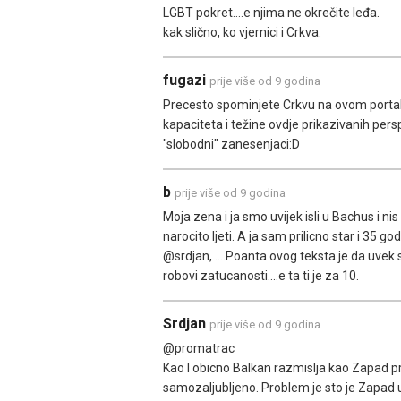
LGBT pokret....e njima ne okrečite leđa.
kak slično, ko vjernici i Crkva.
fugazi
prije više od 9 godina
Precesto spominjete Crkvu na ovom portalu
kapaciteta i težine ovdje prikazivanih persp
"slobodni" zanesenjaci:D
b
prije više od 9 godina
Moja zena i ja smo uvijek isli u Bachus i ni
narocito ljeti. A ja sam prilicno star i 35 go
@srdjan, ....Poanta ovog teksta je da uvek s
robovi zatucanosti....e ta ti je za 10.
Srdjan
prije više od 9 godina
@promatrac
Kao I obicno Balkan razmislja kao Zapad p
samozaljubljeno. Problem je sto je Zapad u