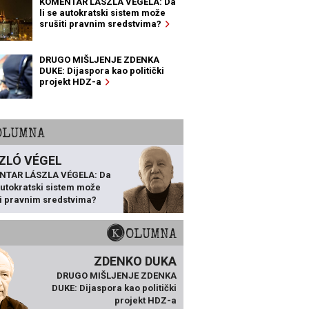
KOMENTAR LÁSZLA VÉGELA: Da
li se autokratski sistem može
srušiti pravnim sredstvima?
DRUGO MIŠLJENJE ZDENKA
DUKE: Dijaspora kao politički
projekt HDZ-a
KOLUMNA
ZLÓ VÉGEL
NTAR LÁSZLA VÉGELA: Da
 autokratski sistem može
ti pravnim sredstvima?
KOLUMNA
ZDENKO DUKA
DRUGO MIŠLJENJE ZDENKA
DUKE: Dijaspora kao politički
projekt HDZ-a