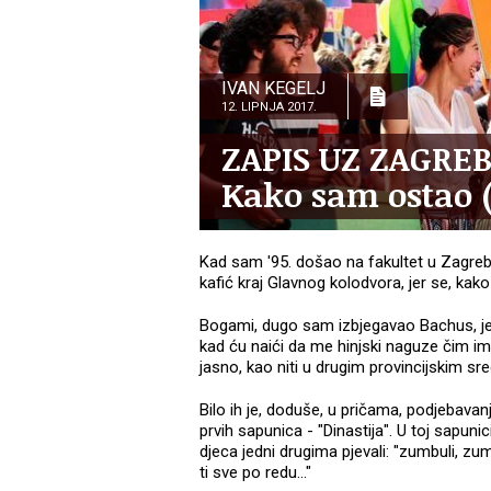
IVAN KEGELJ
12. LIPNJA 2017.
ZAPIS UZ ZAGREB
Kako sam ostao 
Kad sam '95. došao na fakultet u Zagre
kafić kraj Glavnog kolodvora, jer se, kako
Bogami, dugo sam izbjegavao Bachus, j
kad ću naići da me hinjski naguze čim im
jasno, kao niti u drugim provincijskim sred
Bilo ih je, doduše, u pričama, podjebava
prvih sapunica - "Dinastija". U toj sapun
djeca jedni drugima pjevali: "zumbuli, zum
ti sve po redu..."