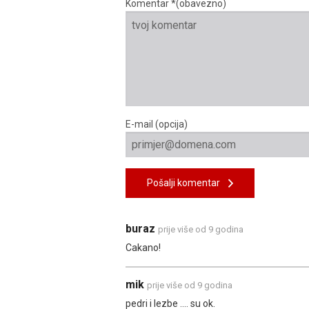
Komentar *(obavezno)
E-mail (opcija)
Pošalji komentar
buraz
prije više od 9 godina
Cakano!
mik
prije više od 9 godina
pedri i lezbe .... su ok.