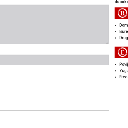
duboko
R
Doma
Bure
Druga
E
Povij
Yugo
Free