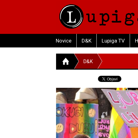
Novice
D&K
Lupiga TV
H
D&K