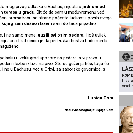
 do mog prvog odlaska u Bachus, mjesta
s jednom od
jih terasa u gradu
. Bit će da sam u međuvremenu već
ičan, promatraču sa strane počesto luckast i, povrh svega,
iz kojeg sam došao
i kojem sam do tada pripadao.
e, i ne samo mene,
guzili svi osim pedera
. I još uvijek
miješan obrat učinio je da pederska društva budu među
enaguženo.
 polasku u veliki grad upozore na pedere, a vi pravo u
ederi i lezbe izlaze na pivo. Što se guženja tiče, toga će
LÁS
k
, i ne u Bachusu, već u Crkvi, sa saborske govornice, s
KOME
li se
sruši
Lupiga.Com
Naslovna fotografija: Lupiga.Com