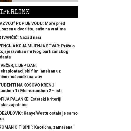
IPERLINK
AZVOJ“ POPIJE VODU: More pred
 bazen u dvorištu, suša na vratima
 IVANČIĆ: Nazad naši
ENCIJA KOJA MIJENJA STVAR: Priča o
koji je izvukao mrtvog partizanskog
danta
 VEČER, LIJEP DAN:
ksploatacijski film lansiran uz
ični mučenički narativ
TUDENTI NA KOSOVO KRENU:
ndum 1 i Memorandum 2 – isti
FIJA PALANKE: Estetski kriteriji
nske zajednice
DEŽULOVIĆ: Kanye Westu ostala je samo
ka
ROMAN O TIŠINI“: Kaotična, zamršena i