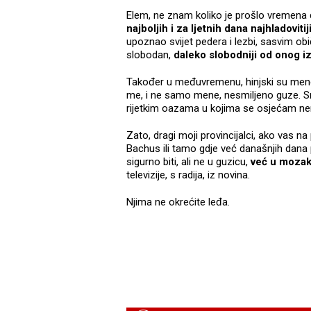
Elem, ne znam koliko je prošlo vremena
najboljih i za ljetnih dana najhladoviti
upoznao svijet pedera i lezbi, sasvim ob
slobodan,
daleko slobodniji od onog 
Također u međuvremenu, hinjski su men
me, i ne samo mene, nesmiljeno guze. S
rijetkim oazama u kojima se osjećam n
Zato, dragi moji provincijalci, ako vas na
Bachus ili tamo gdje već današnjih dana p
sigurno biti, ali ne u guzicu,
već u moza
televizije, s radija, iz novina.
Njima ne okrećite leđa.