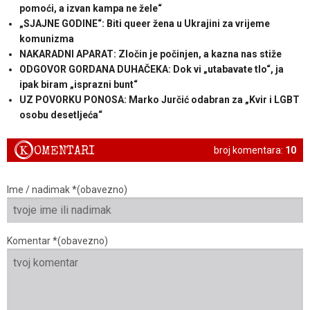
pomoći, a izvan kampa ne žele“
„SJAJNE GODINE“: Biti queer žena u Ukrajini za vrijeme
komunizma
NAKARADNI APARAT: Zločin je počinjen, a kazna nas stiže
ODGOVOR GORDANA DUHAČEKA: Dok vi „utabavate tlo“, ja
ipak biram „isprazni bunt“
UZ POVORKU PONOSA: Marko Jurčić odabran za „Kvir i LGBT
osobu desetljeća“
K
OMENTARI
broj komentara:
10
Ime / nadimak *(obavezno)
Komentar *(obavezno)