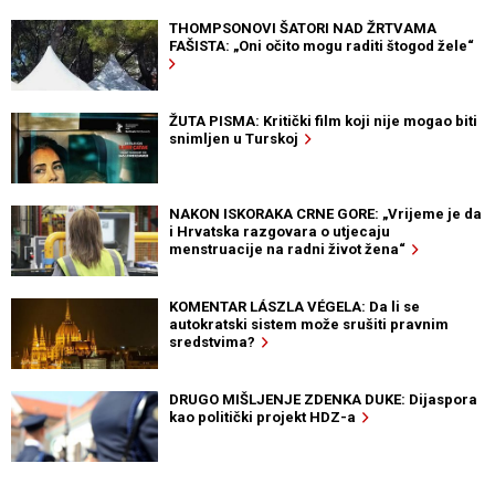
THOMPSONOVI ŠATORI NAD ŽRTVAMA
FAŠISTA: „Oni očito mogu raditi štogod žele“
ŽUTA PISMA: Kritički film koji nije mogao biti
snimljen u Turskoj
NAKON ISKORAKA CRNE GORE: „Vrijeme je da
i Hrvatska razgovara o utjecaju
menstruacije na radni život žena“
KOMENTAR LÁSZLA VÉGELA: Da li se
autokratski sistem može srušiti pravnim
sredstvima?
DRUGO MIŠLJENJE ZDENKA DUKE: Dijaspora
kao politički projekt HDZ-a