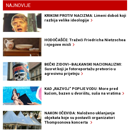
NAJNOVIJE
KRIKOM PROTIV NACIZMA: Limeni doboš koji
razbija velike ideologije
HODOČAŠĆE: Tražeći Friedricha Nietzschea
i njegove misli
BEČKI ZIDOVI–BALKANSKI NACIONALIZMI:
Susret koji je fotoreportažu pretvorio u
agresivnu prijetnju
KAD „RAZVOJ“ POPIJE VODU: More pred
kućom, bazen u dvorištu, suša na vratima
NAKON OČEVIDA: Naloženo uklanjanje
objekata koje su postavili organizatori
Thompsonova koncerta