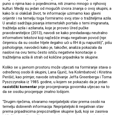
puno o njima kao o pojedincima, niti znamo mnogo o njihovoj
kulturi. Mediji su jedan od mogućih izvora znanja o ovoj skupini, a
kako bi si olakšali život, te informacije uzimamo kao glavni
orijentir i na temelju toga formiramo svoj stav o tražiteljima azila.
U analizi sadržaja pisanja internetskih portala o temi imigranata,
tražitelja azila i azilanata, koje je proveo Ured pučke
pravobraniteljice (2013), navodi se kako prevladavaju neutralno
informativni tekstovi koji najčešće imaju negativan povod (npr.
činjenicu da su osobe htjele ilegalno ući u RH ili ju napustiti)", pišu
psihologinje, navodeći kako je, također, analiza pokazala da
naslovi na ovu temu često ističu negativne konotacije o
tražiteljima azila ili strah od količine pripadnika te skupine.
Koliko se u javnom prostoru može utjecati na formiranje stava o
određenoj osobi ili skupini, Lana Gjurić, Iva Kolimbatović i Kristina
Perišić, kao primjer, navode istraživanje Jeffa Greenberga i Toma
Pyszczynskia iz 1985. godine, u kojem se pokazalo da je jedan
rasistički komentar
prije procjenjivanja govornika utjecao na to
da se osobu procjenjuje znatno lošijom.
"Drugim riječima, stvaramo neprijateljski stav prema osobi na
temelju dobivenih informacija. Neprijateljski ili negativan stav
prema pripadnicima prepoznatljive skupine ljudi, koji se zasniva