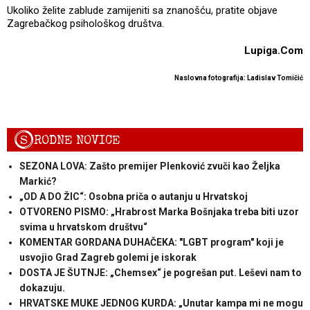
Ukoliko želite zablude zamijeniti sa znanošću, pratite objave
Zagrebačkog psihološkog društva.
Lupiga.Com
Naslovna fotografija: Ladislav Tomičić
S
RODNE NOVICE
SEZONA LOVA: Zašto premijer Plenković zvuči kao Željka
Markić?
„OD A DO ŽIC“: Osobna priča o autanju u Hrvatskoj
OTVORENO PISMO: „Hrabrost Marka Bošnjaka treba biti uzor
svima u hrvatskom društvu“
KOMENTAR GORDANA DUHAČEKA: "LGBT program" koji je
usvojio Grad Zagreb golemi je iskorak
DOSTA JE ŠUTNJE: „Chemsex“ je pogrešan put. Leševi nam to
dokazuju.
HRVATSKE MUKE JEDNOG KURDA: „Unutar kampa mi ne mogu