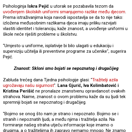
Psihologinja
Iskra Pejić
u utorak se pozabavila tezom da
uvođenjem školskih uniformi smanjujemo razlike među djecom
.
Prema istraživanjima koja navodi ispostavlja se da to nije tako:
izložena međusobnim razlikama djeca imaju priliku razvijati
vlastiti identitet i toleranciju, kaže znanost, a uvođenje uniformi u
škole neće riješiti probleme u školstvu.
"Umjesto u uniforme, isplativije bi bilo ulagati u edukaciju i
superviziju učitelja ili preventivne programe za učenike", sugerira
Pejić.
Znanost: Skloni smo bojati se nepoznatog i drugačijeg
Zabluda trećeg dana Tjedna psihologije glasi: "
Tražitelji azila
ugrožavaju našu sigurnost
".
Lana Gjurić, Iva Kolimbatović i
Kristina Perišić
ne pronalaze znanstvenu opravdanost ovakvih
strahova. Naime, znanost o ovom problemu kaže da su ljudi tek
spremniji bojati se nepoznatog i drugačijeg.
"Bojimo se onog što nam je strano i nepoznato. Bojimo se i
stranih i nepoznatih ljudi, a među njima i tražitelja azila. Na
formiranje našeg straha utječu informacije koje imamo o
drugima, a o tražiteljima ih zapravo nemamo mnogo. Ne znamo