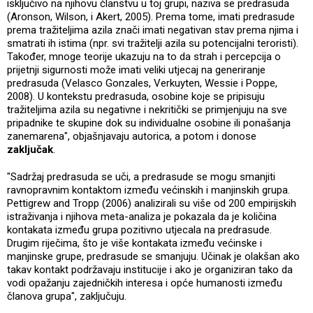
isključivo na njihovu članstvu u toj grupi, naziva se predrasuda
(Aronson, Wilson, i Akert, 2005). Prema tome, imati predrasude
prema tražiteljima azila znači imati negativan stav prema njima i
smatrati ih istima (npr. svi tražitelji azila su potencijalni teroristi).
Također, mnoge teorije ukazuju na to da strah i percepcija o
prijetnji sigurnosti može imati veliki utjecaj na generiranje
predrasuda (Velasco Gonzales, Verkuyten, Wessie i Poppe,
2008). U kontekstu predrasuda, osobine koje se pripisuju
tražiteljima azila su negativne i nekritički se primjenjuju na sve
pripadnike te skupine dok su individualne osobine ili ponašanja
zanemarena", objašnjavaju autorica, a potom i donose
zaključak
.
"Sadržaj predrasuda se uči, a predrasude se mogu smanjiti
ravnopravnim kontaktom između većinskih i manjinskih grupa.
Pettigrew and Tropp (2006) analizirali su više od 200 empirijskih
istraživanja i njihova meta-analiza je pokazala da je količina
kontakata između grupa pozitivno utjecala na predrasude.
Drugim riječima, što je više kontakata između većinske i
manjinske grupe, predrasude se smanjuju. Učinak je olakšan ako
takav kontakt podržavaju institucije i ako je organiziran tako da
vodi opažanju zajedničkih interesa i opće humanosti između
članova grupa", zaključuju.