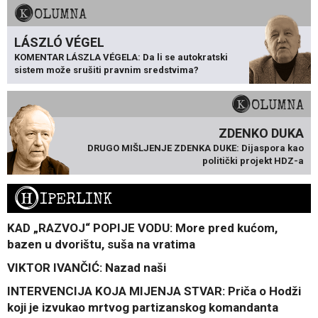
KOLUMNA
LÁSZLÓ VÉGEL
KOMENTAR LÁSZLA VÉGELA: Da li se autokratski
sistem može srušiti pravnim sredstvima?
KOLUMNA
ZDENKO DUKA
DRUGO MIŠLJENJE ZDENKA DUKE: Dijaspora kao
politički projekt HDZ-a
H
IPERLINK
KAD „RAZVOJ“ POPIJE VODU: More pred kućom,
bazen u dvorištu, suša na vratima
VIKTOR IVANČIĆ: Nazad naši
INTERVENCIJA KOJA MIJENJA STVAR: Priča o Hodži
koji je izvukao mrtvog partizanskog komandanta