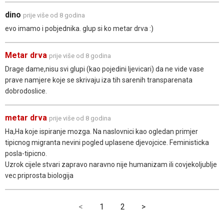
dino
prije više od 8 godina
evo imamo i pobjednika. glup si ko metar drva :)
Metar drva
prije više od 8 godina
Drage dame,nisu svi glupi (kao pojedini ljevicari) da ne vide vase
prave namjere koje se skrivaju iza tih sarenih transparenata
dobrodoslice.
metar drva
prije više od 8 godina
Ha,Ha koje ispiranje mozga. Na naslovnici kao ogledan primjer
tipicnog migranta nevini pogled uplasene djevojcice. Feministicka
posla-tipicno.
Uzrok cijele stvari zapravo naravno nije humanizam ili covjekoljublje
vec priprosta biologija
<
1
2
>