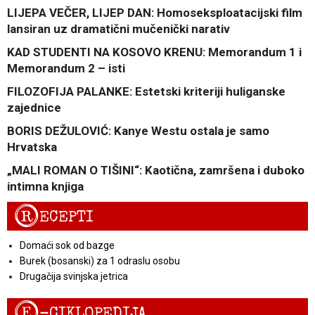
LIJEPA VEČER, LIJEP DAN: Homoseksploatacijski film
lansiran uz dramatični mučenički narativ
KAD STUDENTI NA KOSOVO KRENU: Memorandum 1 i
Memorandum 2 – isti
FILOZOFIJA PALANKE: Estetski kriteriji huliganske
zajednice
BORIS DEŽULOVIĆ: Kanye Westu ostala je samo
Hrvatska
„MALI ROMAN O TIŠINI“: Kaotična, zamršena i duboko
intimna knjiga
R
ECEPTI
Domaći sok od bazge
Burek (bosanski) za 1 odraslu osobu
Drugačija svinjska jetrica
E
-CIKLOPEDIJA