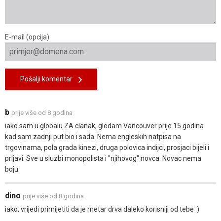
E-mail (opcija)
Pošalji komentar
b
prije više od 8 godina
iako sam u globalu ZA clanak, gledam Vancouver prije 15 godina
kad sam zadnji put bio i sada. Nema engleskih natpisa na
trgovinama, pola grada kinezi, druga polovica indijci, prosjaci bijeli i
prljavi. Sve u sluzbi monopolista i "njihovog" novca. Novac nema
boju.
dino
prije više od 8 godina
iako, vrijedi primijetiti da je metar drva daleko korisniji od tebe :)