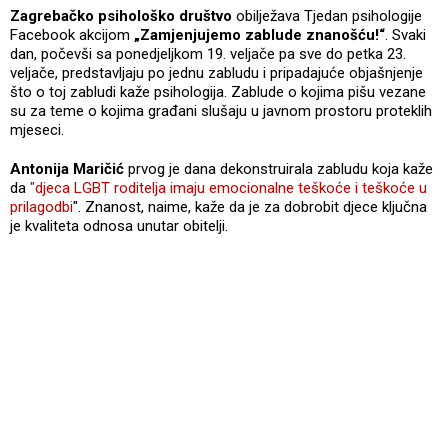
Zagrebačko psihološko društvo
obilježava Tjedan psihologije
Facebook akcijom
„Zamjenjujemo zablude znanošću!“
. Svaki
dan, počevši sa ponedjeljkom 19. veljače pa sve do petka 23.
veljače, predstavljaju po jednu zabludu i pripadajuće objašnjenje
što o toj zabludi kaže psihologija. Zablude o kojima pišu vezane
su za teme o kojima građani slušaju u javnom prostoru proteklih
mjeseci.
Antonija Maričić
prvog je dana dekonstruirala zabludu koja kaže
da
"djeca LGBT roditelja imaju emocionalne teškoće i teškoće u
prilagodbi
". Znanost, naime, kaže da je za dobrobit djece ključna
je kvaliteta odnosa unutar obitelji.