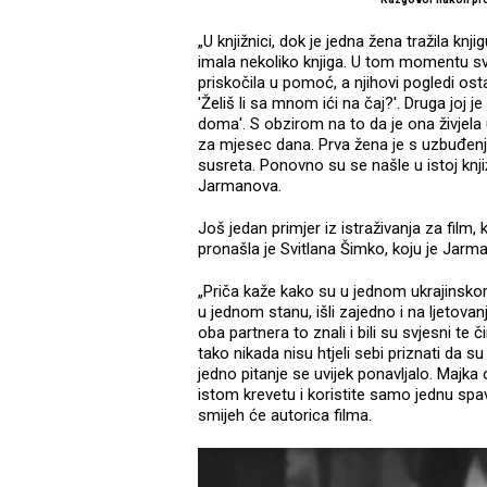
„U knjižnici, dok je jedna žena tražila knji
imala nekoliko knjiga. U tom momentu sve 
priskočila u pomoć, a njihovi pogledi ostal
'Želiš li sa mnom ići na čaj?'. Druga joj 
doma'. S obzirom na to da je ona živjela
za mjesec dana. Prva žena je s uzbuđenje
susreta. Ponovno su se našle u istoj knjiž
Jarmanova.
Još jedan primjer iz istraživanja za film, k
pronašla je Svitlana Šimko, koju je Jarman
„Priča kaže kako su u jednom ukrajinsko
u jednom stanu, išli zajedno i na ljetovanja
oba partnera to znali i bili su svjesni te 
tako nikada nisu htjeli sebi priznati da s
jedno pitanje se uvijek ponavljalo. Majka
istom krevetu i koristite samo jednu spava
smijeh će autorica filma.