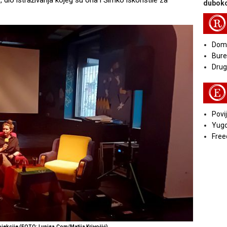
 dio istraživanja kojeg su ona i Šimko iskoristile za
duboko
R
Doma
Bure
Druga
E
Povij
Yugo
Free
jekcije (FOTO: Lupiga.Com/Matija Krivošić)