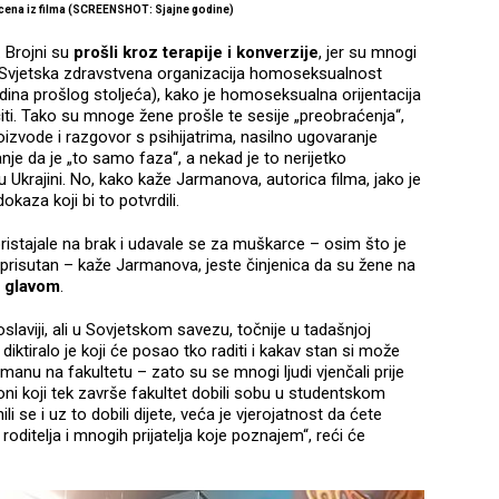
cena iz filma (SCREENSHOT: Sjajne godine)
 Brojni su
prošli kroz terapije i konverzije
, jer su mnogi
je Svjetska zdravstvena organizacija homoseksualnost
dina prošlog stoljeća), kako je homoseksualna orijentacija
iti. Tako su mnoge žene prošle te sesije „preobraćenja“,
zvode i razgovor s psihijatrima, nasilno ugovaranje
je da je „to samo faza“, a nekad je to nerijetko
Ukrajini. No, kako kaže Jarmanova, autorica filma, jako je
aza koji bi to potvrdili.
ristajale na brak i udavale se za muškarce – osim što je
io prisutan – kaže Jarmanova, jeste činjenica da su žene na
d glavom
.
oslaviji, ali u Sovjetskom savezu, točnije u tadašnjoj
a diktiralo je koji će posao tko raditi i kakav stan si može
ažmanu na fakultetu – zato su se mnogi ljudi vjenčali prije
oni koji tek završe fakultet dobili sobu u studentskom
li se i uz to dobili dijete, veća je vjerojatnost da ćete
h roditelja i mnogih prijatelja koje poznajem“, reći će