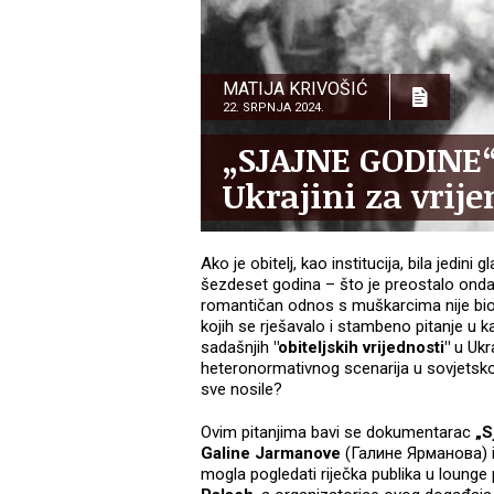
MATIJA KRIVOŠIĆ
22. SRPNJA 2024.
„SJAJNE GODINE“:
Ukrajini za vri
Ako je obitelj, kao institucija, bila jedini
šezdeset godina – što je preostalo onda 
romantičan odnos s muškarcima nije bio p
kojih se rješavalo i stambeno pitanje u 
sadašnjih
"obiteljskih vrijednosti"
u Ukra
heteronormativnog scenarija u sovjetsk
sve nosile?
Ovim pitanjima bavi se dokumentarac
„S
Galine Jarmanove
(Галинe Ярманова) 
mogla pogledati riječka publika u loung