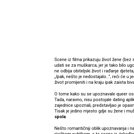
Scene iz filma prikazuju život žene (bez
udati se za muškarca, jer je tako bilo ug
ne odbija obiteljski život i rađanje djeteta,
„Ipak, nešto je nedostajalo…“, reći će u 
život promijeniti i na kraju ipak zaista bi
O tome kako su se upoznavale queer oso
Tada, naravno, nisu postojale dating aplika
zajednice upoznali, predstavljao je opasn
Tisak je jedino mjesto gdje su žene i mu
spola
.
Nešto romantičniji oblik upoznavanja i na