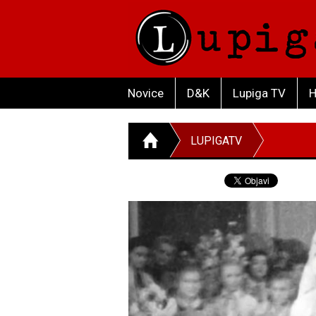
Novice
D&K
Lupiga TV
H
LUPIGATV