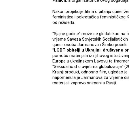
Palach
, a organizatorice ovog događaja b
Nakon projekcije filma o pitanju queer že
feministica i pokretačica feminističkog
od režiserki.
"Sjajne godine" može se gledati kao na
i
vrijeme Saveza Sovjetskih Socijalističkih 
queer osoba Jarmanova i Šimko počele su 
"LGBT obitelji u Ukrajini: društvene p
pomoću materijala iz njihovog istraživanj
Europe u ukrajinskom Lavovu te fragmenat
"Seksualnost u uvjetima globalizacije" (2005
Krajnji produkt, odnosno film, ugledao je 
napomenula je Jarmanova za vrijeme disku
materijali zapravo snimani u Rusiji.