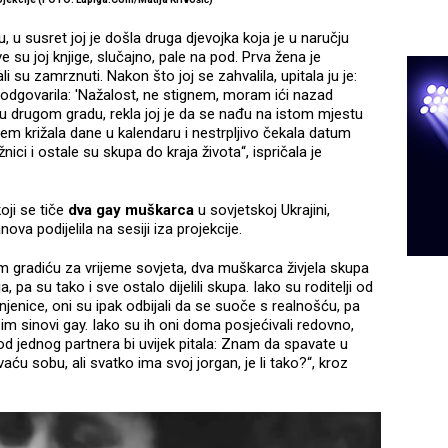
gu, u susret joj je došla druga djevojka koja je u naručju
su joj knjige, slučajno, pale na pod. Prva žena je
i su zamrznuti. Nakon što joj se zahvalila, upitala ju je:
je odgovarila: 'Nažalost, ne stignem, moram ići nazad
 u drugom gradu, rekla joj je da se nađu na istom mjestu
m križala dane u kalendaru i nestrpljivo čekala datum
nici i ostale su skupa do kraja života“, ispričala je
oji se tiče
dva gay muškarca
u sovjetskoj Ukrajini,
ova podijelila na sesiji iza projekcije.
m gradiću za vrijeme sovjeta, dva muškarca živjela skupa
, pa su tako i sve ostalo dijelili skupa. Iako su roditelji od
činjenice, oni su ipak odbijali da se suoče s realnošću, pa
u im sinovi gay. Iako su ih oni doma posjećivali redovno,
 od jednog partnera bi uvijek pitala: Znam da spavate u
ću sobu, ali svatko ima svoj jorgan, je li tako?“, kroz