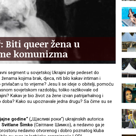
 Biti queer žena u
jeme komunizma
 glavni segment u sovjetskoj Ukrajini prije pedeset do
ženama kojima brak, djeca, niti bilo kakav intiman i
rivlačan u to vrijeme? Jesu li se ideje o obitelji, pomoću
kasnom sovjetskom razdoblju, toliko razlikovale od
jini? Kakav je bio život za žene izvan patrijarhalnog i
o doba? Kako su upoznavale jedna drugu? Sa čime su se
jajne godine“
(„Щасливі роки“) ukrajinskih autorica
i
Svitlane Šimko
(Світланe Шимко), a nedavno ga je
e prostoru nedavno otvorenog i dobro poznatog kluba