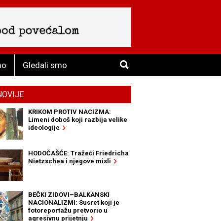
mo
Gledali smo
NOVIJE
KRIKOM PROTIV NACIZMA:
Limeni doboš koji razbija velike
ideologije
HODOČAŠĆE: Tražeći Friedricha
Nietzschea i njegove misli
BEČKI ZIDOVI–BALKANSKI
NACIONALIZMI: Susret koji je
fotoreportažu pretvorio u
agresivnu prijetnju