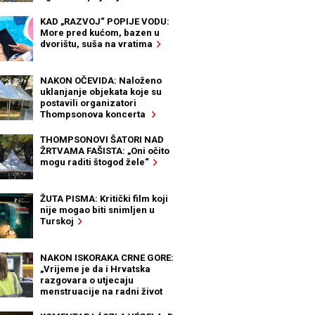
KAD „RAZVOJ“ POPIJE VODU:
More pred kućom, bazen u
dvorištu, suša na vratima
NAKON OČEVIDA: Naloženo
uklanjanje objekata koje su
postavili organizatori
Thompsonova koncerta
THOMPSONOVI ŠATORI NAD
ŽRTVAMA FAŠISTA: „Oni očito
mogu raditi štogod žele“
ŽUTA PISMA: Kritički film koji
nije mogao biti snimljen u
Turskoj
NAKON ISKORAKA CRNE GORE:
„Vrijeme je da i Hrvatska
razgovara o utjecaju
menstruacije na radni život
žena“