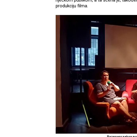
riječkom publikom, a ta scena je, također,
produkciju filma.
Razgovor nakon pro