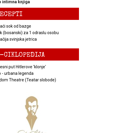
 intimna knjiga
ECEPTI
ći sok od bazge
k (bosanski) za 1 odraslu osobu
čija svinjska jetrica
-CIKLOPEDIJA
esni put Hitlerove 'klonje'
 - urbana legenda
dom Theatre (Teatar slobode)