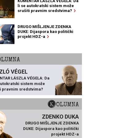
KOMENTAR LÁSZLA VÉGELA: Da
li se autokratski sistem može
srušiti pravnim sredstvima?
DRUGO MIŠLJENJE ZDENKA
DUKE: Dijaspora kao politički
projekt HDZ-a
KOLUMNA
ZLÓ VÉGEL
NTAR LÁSZLA VÉGELA: Da
 autokratski sistem može
ti pravnim sredstvima?
KOLUMNA
ZDENKO DUKA
DRUGO MIŠLJENJE ZDENKA
DUKE: Dijaspora kao politički
projekt HDZ-a