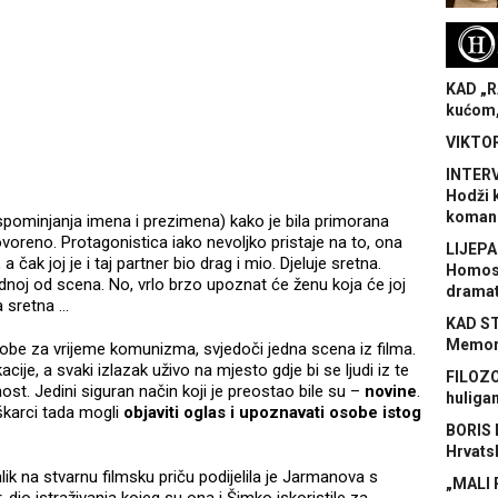
H
KAD „R
kućom,
VIKTOR
INTERV
Hodži 
koman
 spominjanja imena i prezimena) kako je bila primorana
ovoreno. Protagonistica iako nevoljko pristaje na to, ona
LIJEPA
 a čak joj je i taj partner bio drag i mio. Djeluje sretna.
Homose
jednoj od scena. No, vrlo brzo upoznat će ženu koja će joj
dramat
va sretna …
KAD S
Memora
be za vrijeme komunizma, svjedoči jedna scena iz filma.
cije, a svaki izlazak uživo na mjesto gdje bi se ljudi iz te
FILOZO
ost. Jedini siguran način koji je preostao bile su –
novine
.
huliga
škarci tada mogli
objaviti oglas i upoznavati osobe istog
BORIS 
Hrvats
lik na stvarnu filmsku priču podijelila je Jarmanova s
„MALI 