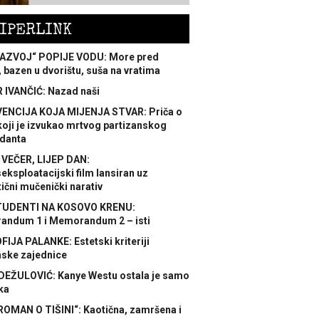
IPERLINK
AZVOJ“ POPIJE VODU: More pred
 bazen u dvorištu, suša na vratima
 IVANČIĆ: Nazad naši
ENCIJA KOJA MIJENJA STVAR: Priča o
koji je izvukao mrtvog partizanskog
danta
 VEČER, LIJEP DAN:
ksploatacijski film lansiran uz
ični mučenički narativ
TUDENTI NA KOSOVO KRENU:
ndum 1 i Memorandum 2 – isti
FIJA PALANKE: Estetski kriteriji
nske zajednice
DEŽULOVIĆ: Kanye Westu ostala je samo
ka
ROMAN O TIŠINI“: Kaotična, zamršena i