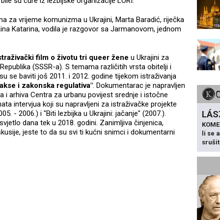
ile su cure iz lezbijske organizacije LORI.
na za vrijeme komunizma u Ukrajini, Marta Baradić, riječka
 Kina Katarina, vodila je razgovor sa Jarmanovom, jednom
straživački film o životu tri queer žene
u Ukrajini za
Republika (SSSR-a). S temama različitih vrsta obitelji i
se baviti još 2011. i 2012. godine tijekom istraživanja
rakse i zakonska regulativa"
. Dokumentarac je napravljen
a i arhiva Centra za urbanu povijest srednje i istočne
a intervjua koji su napravljeni za istraživačke projekte
LÁS
. - 2006.) i "Biti lezbijka u Ukrajini: jačanje" (2007.).
svjetlo dana tek u 2018. godini. Zanimljiva činjenica,
KOME
sije, jeste to da su svi ti kućni snimci i dokumentarni
li se
sruši