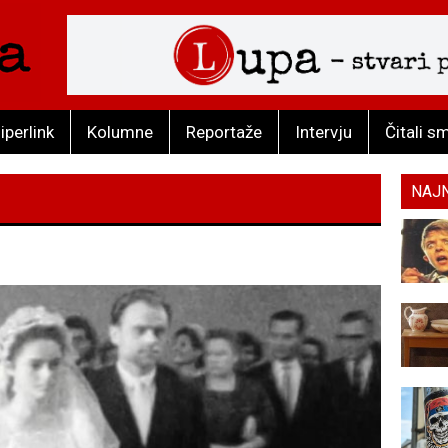
iperlink
Kolumne
Reportaže
Intervju
Čitali s
NAJ