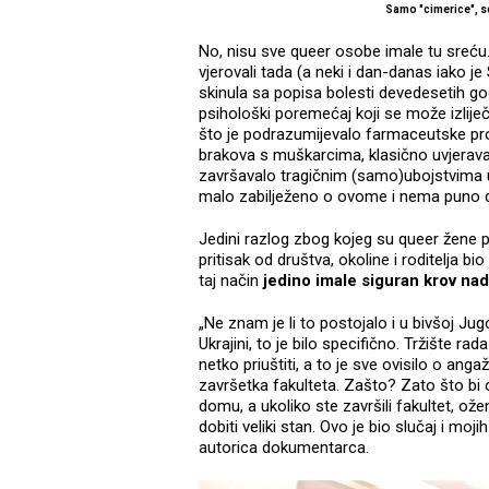
Samo "cimerice", s
No, nisu sve queer osobe imale tu sreću.
vjerovali tada (a neki i dan-danas iako 
skinula sa popisa bolesti devedesetih go
psihološki poremećaj koji se može izliječ
što je podrazumijevalo farmaceutske proi
brakova s muškarcima, klasično uvjeravan
završavalo tragičnim (samo)ubojstvima u 
malo zabilježeno o ovome i nema puno dok
Jedini razlog zbog kojeg su queer žene p
pritisak od društva, okoline i roditelja b
taj način
jedino imale siguran krov na
„Ne znam je li to postojalo i u bivšoj Jug
Ukrajini, to je bilo specifično. Tržište rad
netko priuštiti, a to je sve ovisilo o ang
završetka fakulteta. Zašto? Zato što bi 
domu, a ukoliko ste završili fakultet, oženi
dobiti veliki stan. Ovo je bio slučaj i moji
autorica dokumentarca.