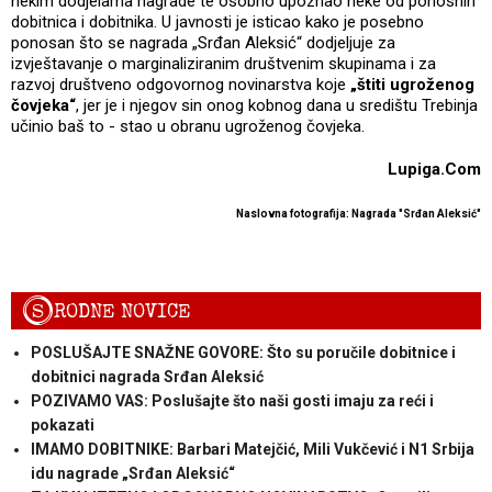
nekim dodjelama nagrade te osobno upoznao neke od ponosnih
dobitnica i dobitnika. U javnosti je isticao kako je posebno
ponosan što se nagrada „Srđan Aleksić“ dodjeljuje za
izvještavanje o marginaliziranim društvenim skupinama i za
razvoj društveno odgovornog novinarstva koje
„štiti ugroženog
čovjeka“
, jer je i njegov sin onog kobnog dana u središtu Trebinja
učinio baš to - stao u obranu ugroženog čovjeka.
Lupiga.Com
Naslovna fotografija: Nagrada "Srđan Aleksić"
S
RODNE NOVICE
POSLUŠAJTE SNAŽNE GOVORE: Što su poručile dobitnice i
dobitnici nagrada Srđan Aleksić
POZIVAMO VAS: Poslušajte što naši gosti imaju za reći i
pokazati
IMAMO DOBITNIKE: Barbari Matejčić, Mili Vukčević i N1 Srbija
idu nagrade „Srđan Aleksić“