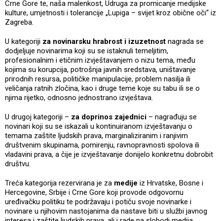
Crne Gore te, naša malenkost, Udruga za promicanje medijske
kulture, umjetnosti i tolerancije „Lupiga – svijet kroz obične oči“ iz
Zagreba.
U kategoriji
za novinarsku hrabrost i izuzetnost
nagrada se
dodjeljuje novinarima koji su se istaknuli temeljitim,
profesionalnim i etičnim izvještavanjem o nizu tema, među
kojima su korupcija, potrošnja javnih sredstava, uništavanje
prirodnih resursa, političke manipulacije, problem nasilja ili
veličanja ratnih zločina, kao i druge teme koje su tabu ili se o
njima rijetko, odnosno jednostrano izvještava.
U drugoj kategoriji –
za doprinos zajednici
– nagrađuju se
novinari koji su se iskazali u kontinuiranom izvještavanju o
temama zaštite ljudskih prava, marginaliziranim i ranjivim
društvenim skupinama, pomirenju, ravnopravnosti spolova ili
vladavini prava, a čije je izvještavanje donijelo konkretnu dobrobit
društvu.
Treća kategorija rezervirana je za
medije
iz Hrvatske, Bosne i
Hercegovine, Srbije i Crne Gore koji provode odgovornu
uređivačku politiku te podržavaju i potiču svoje novinarke i
novinare u njihovim nastojanima da nastave biti u službi javnog
interesa i zaštite ljudskih prava, ali i rade na slobodi medija.