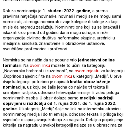
Rok za nominaciju je
1. studeni 2022. godine
, a prema
pravilima natječaja novinarke, novinari i mediji se ne mogu sami
nominirati, ali mogu nominirati svoje kolegice ili kolege za koje
misle da nagradu zaslužuju. Nominirati one koji su se istaknuli i
iskazali kroz period od godinu dana mogu udruge, mreže
organizacija civilnog društva, neformalne skupine, urednici u
medijima, sindikati, znanstvene ili obrazovne ustanove,
sveučilišne profesorice i profesori.
Nominira se na način da se popune vrlo
jednostavni online
formulari
. Na
ovom linku
možete to učini za kategoriju
„Novinarska hrabrost i izuzetnost“, na
ovom mjestu
za kategoriju
„Doprinos zajednici“ te na
ovom linku
u kategoriji „Mediji“. U prve
dvije kategorije potrebno je napisati
kratko obrazloženje
nominacije
, uz koju se šalje jedna do najviše tri teksta ili
snimljene radijske, odnosno televizijske emisije ili video priloga
nominiranih osoba. U obzir dolaze samo
medijski sadržaji
objavljeni u razdoblju od 1. rujna 2021. do 1. rujna 2022.
godine
. U kategoriji „Mediji“ šalje se link na internetsku stranicu
nominiranog medija i do tri emisije, odnosno teksta ili priloga koji
svjedoče o ispunjavanju kriterija za nagrada. Detaljna pojašnjenje
kriterija za nagradu u svakoj kategoriji nalaze se u obrascima za