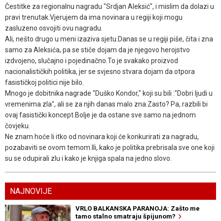
Čestitke za regionalnu nagradu "Srdjan Aleksić", i mislim da dolazi u
pravi trenutak.Vjerujem da ima novinara u regiji koji mogu
zasluzeno osvojiti ovu nagradu.
Ali, nešto drugo u meni izaziva sjetu.Danas se u regiji piše, čita i zna
samo za Aleksića, pa se stiče dojam da je njegovo herojstvo
izdvojeno, slučajno i pojedinačno.To je svakako proizvod
nacionalističkih politika, jer se svjesno stvara dojam da otpora
fasističkoj politici nije bilo.
Mnogo je dobitnika nagrade "Duško Kondor," koji su bili :"Dobri ljudi u
vremenima zla", ali se za njih danas malo zna.Zasto? Pa, razbili bi
ovaj fasistički koncept.Bolje je da ostane sve samo na jednom
čovjeku.
Ne znam hoće li itko od novinara koji će konkurirati za nagradu,
pozabaviti se ovom temom.Ili, kako je politika prebrisala sve one koji
su se odupirali zlu i kako je knjiga spala na jedno slovo.
NAJNOVIJE
VRLO BALKANSKA PARANOJA: Zašto me
tamo stalno smatraju špijunom?