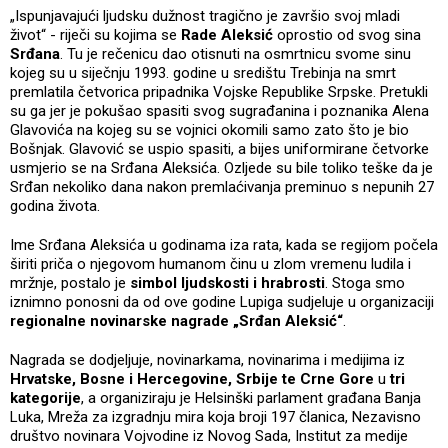
„Ispunjavajući ljudsku dužnost tragično je završio svoj mladi
život“ - riječi su kojima se
Rade Aleksić
oprostio od svog sina
Srđana
. Tu je rečenicu dao otisnuti na osmrtnicu svome sinu
kojeg su u siječnju 1993. godine u središtu Trebinja na smrt
premlatila četvorica pripadnika Vojske Republike Srpske. Pretukli
su ga jer je pokušao spasiti svog sugrađanina i poznanika Alena
Glavovića na kojeg su se vojnici okomili samo zato što je bio
Bošnjak. Glavović se uspio spasiti, a bijes uniformirane četvorke
usmjerio se na Srđana Aleksića. Ozljede su bile toliko teške da je
Srđan nekoliko dana nakon premlaćivanja preminuo s nepunih 27
godina života.
Ime Srđana Aleksića u godinama iza rata, kada se regijom počela
širiti priča o njegovom humanom činu u zlom vremenu ludila i
mržnje, postalo je
simbol ljudskosti i hrabrosti
. Stoga smo
iznimno ponosni da od ove godine Lupiga sudjeluje u organizaciji
regionalne novinarske nagrade „Srđan Aleksić“
.
Nagrada se dodjeljuje, novinarkama, novinarima i medijima iz
Hrvatske, Bosne i Hercegovine, Srbije te Crne Gore
u
tri
kategorije
, a organiziraju je Helsinški parlament građana Banja
Luka, Mreža za izgradnju mira koja broji 197 članica, Nezavisno
društvo novinara Vojvodine iz Novog Sada, Institut za medije