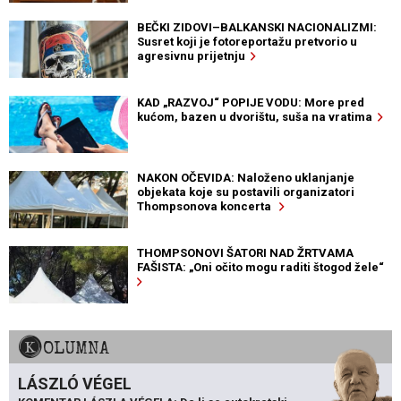
BEČKI ZIDOVI–BALKANSKI NACIONALIZMI:
Susret koji je fotoreportažu pretvorio u
agresivnu prijetnju
KAD „RAZVOJ“ POPIJE VODU: More pred
kućom, bazen u dvorištu, suša na vratima
NAKON OČEVIDA: Naloženo uklanjanje
objekata koje su postavili organizatori
Thompsonova koncerta
THOMPSONOVI ŠATORI NAD ŽRTVAMA
FAŠISTA: „Oni očito mogu raditi štogod žele“
KOLUMNA
LÁSZLÓ VÉGEL