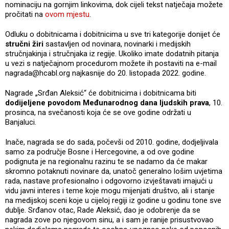
nominaciju na gornjim linkovima, dok cijeli tekst natječaja možete
pročitati na
ovom mjestu
.
Odluku o dobitnicama i dobitnicima u sve tri kategorije donijet će
stručni žiri
sastavljen od novinara, novinarki i medijskih
stručnjakinja i stručnjaka iz regije. Ukoliko imate dodatnih pitanja
u vezi s natječajnom procedurom možete ih postaviti na e-mail
nagrada@hcabl.org najkasnije do 20. listopada 2022. godine.
Nagrade „Srđan Aleksić“ će dobitnicima i dobitnicama biti
dodijeljene povodom Međunarodnog dana ljudskih prava
, 10.
prosinca, na svečanosti koja će se ove godine održati u
Banjaluci.
Inače, nagrada se do sada, počevši od 2010. godine, dodjeljivala
samo za područje Bosne i Hercegovine, a od ove godine
podignuta je na regionalnu razinu te se nadamo da će makar
skromno potaknuti novinare da, unatoč generalno lošim uvjetima
rada, nastave profesionalno i odgovorno izvještavati imajući u
vidu javni interes i teme koje mogu mijenjati društvo, ali i stanje
na medijskoj sceni koje u cijeloj regiji iz godine u godinu tone sve
dublje. Srđanov otac, Rade Aleksić, dao je odobrenje da se
nagrada zove po njegovom sinu, a i sam je ranije prisustvovao