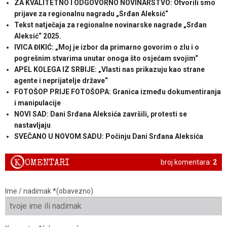
ZA KVALITETNO I ODGOVORNO NOVINARSTVO: Otvorili smo
prijave za regionalnu nagradu „Srđan Aleksić“
Tekst natječaja za regionalne novinarske nagrade „Srđan
Aleksić“ 2025.
IVICA ĐIKIĆ: „Moj je izbor da primarno govorim o zlu i o
pogrešnim stvarima unutar onoga što osjećam svojim“
APEL KOLEGA IZ SRBIJE: „Vlasti nas prikazuju kao strane
agente i neprijatelje države“
FOTOŠOP PRIJE FOTOŠOPA: Granica između dokumentiranja
i manipulacije
NOVI SAD: Dani Srđana Aleksića završili, protesti se
nastavljaju
SVEČANO U NOVOM SADU: Počinju Dani Srđana Aleksića
K
OMENTARI
broj komentara:
2
Ime / nadimak *(obavezno)