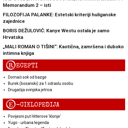
Memorandum 2 – isti
FILOZOFIJA PALANKE: Estetski kriteriji huliganske
zajednice
BORIS DEŽULOVIĆ: Kanye Westu ostala je samo
Hrvatska
„MALI ROMAN O TIŠINI“: Kaotična, zamršena i duboko
intimna knjiga
R
ECEPTI
Domaći sok od bazge
Burek (bosanski) za 1 odraslu osobu
Drugačija svinjska jetrica
E
-CIKLOPEDIJA
Povijesni put Hitlerove 'klonje'
Yugo - urbana legenda