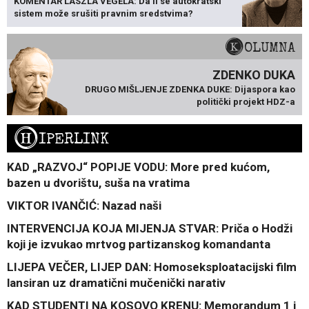
KOMENTAR LÁSZLA VÉGELA: Da li se autokratski
sistem može srušiti pravnim sredstvima?
KOLUMNA
ZDENKO DUKA
DRUGO MIŠLJENJE ZDENKA DUKE: Dijaspora kao
politički projekt HDZ-a
H
IPERLINK
KAD „RAZVOJ“ POPIJE VODU: More pred kućom,
bazen u dvorištu, suša na vratima
VIKTOR IVANČIĆ: Nazad naši
INTERVENCIJA KOJA MIJENJA STVAR: Priča o Hodži
koji je izvukao mrtvog partizanskog komandanta
LIJEPA VEČER, LIJEP DAN: Homoseksploatacijski film
lansiran uz dramatični mučenički narativ
KAD STUDENTI NA KOSOVO KRENU: Memorandum 1 i