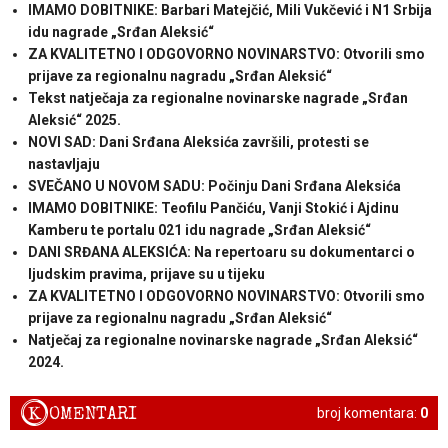
IMAMO DOBITNIKE: Barbari Matejčić, Mili Vukčević i N1 Srbija
idu nagrade „Srđan Aleksić“
ZA KVALITETNO I ODGOVORNO NOVINARSTVO: Otvorili smo
prijave za regionalnu nagradu „Srđan Aleksić“
Tekst natječaja za regionalne novinarske nagrade „Srđan
Aleksić“ 2025.
NOVI SAD: Dani Srđana Aleksića završili, protesti se
nastavljaju
SVEČANO U NOVOM SADU: Počinju Dani Srđana Aleksića
IMAMO DOBITNIKE: Teofilu Pančiću, Vanji Stokić i Ajdinu
Kamberu te portalu 021 idu nagrade „Srđan Aleksić“
DANI SRĐANA ALEKSIĆA: Na repertoaru su dokumentarci o
ljudskim pravima, prijave su u tijeku
ZA KVALITETNO I ODGOVORNO NOVINARSTVO: Otvorili smo
prijave za regionalnu nagradu „Srđan Aleksić“
Natječaj za regionalne novinarske nagrade „Srđan Aleksić“
2024.
K
OMENTARI
broj komentara:
0