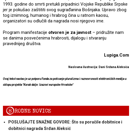
1993. godine do smrti pretukli pripadnici Vojske Republike Srpske
jer je pokušao zaštititi svog sugrađanina Bošnjaka. Upravo zbog
tog iznimnog, humanog i hrabrog čina u ratnom kaosu,
organizatori su odlučili da nagrada nosi njegovo ime.
Program manifestacije
otvoren je za javnost
– pridružite nam
se danima posvećenima hrabrosti, dijalogu i stvaranju
pravednijeg društva.
Lupiga.Com
Naslovna ilustracija: Dani Srđana Aleksića
Ovaj tekst nastao je uz potporu Fonda za poticanje pluralizma i raznovrsnosti elektroničkih medija u
sklopu projekta "Korak dalje: Izazovi europske Hrvatske"
S
RODNE NOVICE
POSLUŠAJTE SNAŽNE GOVORE: Što su poručile dobitnice i
dobitnici nagrada Srđan Aleksić