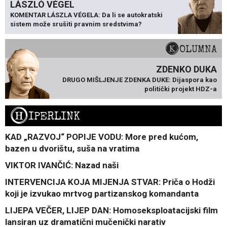
LÁSZLÓ VÉGEL
KOMENTAR LÁSZLA VÉGELA: Da li se autokratski
sistem može srušiti pravnim sredstvima?
KOLUMNA
ZDENKO DUKA
DRUGO MIŠLJENJE ZDENKA DUKE: Dijaspora kao
politički projekt HDZ-a
H
IPERLINK
KAD „RAZVOJ“ POPIJE VODU: More pred kućom,
bazen u dvorištu, suša na vratima
VIKTOR IVANČIĆ: Nazad naši
INTERVENCIJA KOJA MIJENJA STVAR: Priča o Hodži
koji je izvukao mrtvog partizanskog komandanta
LIJEPA VEČER, LIJEP DAN: Homoseksploatacijski film
lansiran uz dramatični mučenički narativ