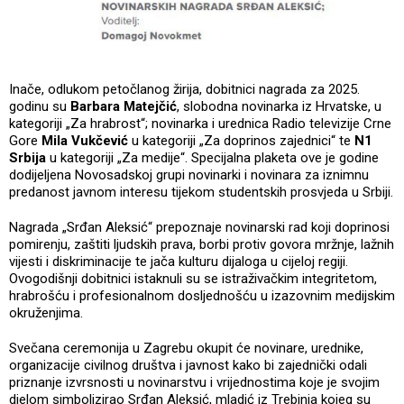
Inače, odlukom petočlanog žirija, dobitnici nagrada za 2025.
godinu su
Barbara Matejčić
, slobodna novinarka iz Hrvatske, u
kategoriji „Za hrabrost“; novinarka i urednica Radio televizije Crne
Gore
Mila Vukčević
u kategoriji „Za doprinos zajednici“ te
N1
Srbija
u kategoriji „Za medije“. Specijalna plaketa ove je godine
dodijeljena Novosadskoj grupi novinarki i novinara za iznimnu
predanost javnom interesu tijekom studentskih prosvjeda u Srbiji.
Nagrada „Srđan Aleksić“ prepoznaje novinarski rad koji doprinosi
pomirenju, zaštiti ljudskih prava, borbi protiv govora mržnje, lažnih
vijesti i diskriminacije te jača kulturu dijaloga u cijeloj regiji.
Ovogodišnji dobitnici istaknuli su se istraživačkim integritetom,
hrabrošću i profesionalnom dosljednošću u izazovnim medijskim
okruženjima.
Svečana ceremonija u Zagrebu okupit će novinare, urednike,
organizacije civilnog društva i javnost kako bi zajednički odali
priznanje izvrsnosti u novinarstvu i vrijednostima koje je svojim
djelom simbolizirao Srđan Aleksić, mladić iz Trebinja kojeg su