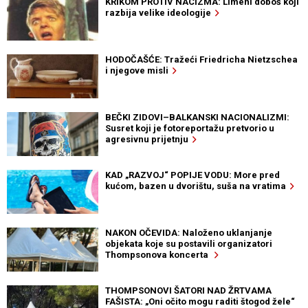
KRIKOM PROTIV NACIZMA: Limeni doboš koji
razbija velike ideologije
HODOČAŠĆE: Tražeći Friedricha Nietzschea
i njegove misli
BEČKI ZIDOVI–BALKANSKI NACIONALIZMI:
Susret koji je fotoreportažu pretvorio u
agresivnu prijetnju
KAD „RAZVOJ“ POPIJE VODU: More pred
kućom, bazen u dvorištu, suša na vratima
NAKON OČEVIDA: Naloženo uklanjanje
objekata koje su postavili organizatori
Thompsonova koncerta
THOMPSONOVI ŠATORI NAD ŽRTVAMA
FAŠISTA: „Oni očito mogu raditi štogod žele“