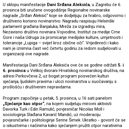
U sklopu manifestacije
Dani Srđana Aleksića
, u Zagrebu će 6.
prosinca biti uručene ovogodišnje Regionalne novinarske
nagrade „Srđan Aleksić“ koje se dodjeljuju za hrabro, odgovorno i
društveno korisno novinarstvo. Nagradu raspisuju Helsinški
parlament građana Banjaluka, Mreža za izgradnju mira,
Nezavisno društvo novinara Vojvodine, Institut za medije Crne
Gore i naša Udruga za promicanje medijske kulture, umjetnosti i
tolerancije „Lupiga – svijet kroz obične oči“. Vrijedinreći i kako
nam je iznimna čast već četvrtu godinu za redom sudjelovati u
organizaciji ove nagrade.
Manifestacija Dani Srđana Aleksića ove će se godine održati
5. i
6. prosinca
u Velikoj dvorani Hrvatskog novinarskog društva, na
adresi Perkovčeva 2, uz bogat program posvećen kulturi
sjećanja, ljudskim pravima i ulozi novinarstva u suočavanju s
prošlošću i društvenim nepravdama.
Program započinje u petak, 5. prosinca, u 16 sati panelom
„Sjećanje kao otpor“
, na kojem sudjeluju mirovni aktivisti
Davorka Turk i Edin Ramulić, povjesničar Nicolas Moll i
sociologinja Slađana Kavarić Mandić, uz moderaciju
povjesničarke i politologinje Senne Šimek. Ukratko - govorit će se
o iskustvima i načinima kako sjećanjem pružiti otpor narativima