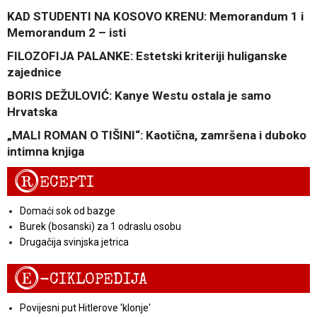
KAD STUDENTI NA KOSOVO KRENU: Memorandum 1 i
Memorandum 2 – isti
FILOZOFIJA PALANKE: Estetski kriteriji huliganske
zajednice
BORIS DEŽULOVIĆ: Kanye Westu ostala je samo
Hrvatska
„MALI ROMAN O TIŠINI“: Kaotična, zamršena i duboko
intimna knjiga
R
ECEPTI
Domaći sok od bazge
Burek (bosanski) za 1 odraslu osobu
Drugačija svinjska jetrica
E
-CIKLOPEDIJA
Povijesni put Hitlerove 'klonje'