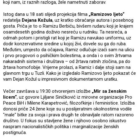
koji nam, iz raznih razloga, žele nametnuti zaborav.
Istog dana u 18 sati slijedi projekcija filma
„Ramizovo ljeto“
redatelja
Dejana Kožula
, uz kratko obraćanje autora i posebnog
gosta. Priča je to o Ramizu Berbiću, bivšem rudaru koji je krajem
osamdesetih godina doživio nesreću u rudniku. Ta nesreća, a
odmah potom i pristigli rat koji je Ramizu navukao uniformu, uz
dodir konzervativne sredine u kojoj živi, dovele su ga do ruba.
Međutim, umjesto da očajava, Ramiz odlučuje izaći sam na ulicu
i prvo progovori o psihičkim bolestima, a onda i o svim žrtvama
nakaradnih sistema i društava – od žrtava ratnih zločina, pa do
žrtava homofobije. Vrijeme prolazi, a Ramiz i dalje stoji sam na
glavnom trgu u Tuzli. Kako je izgledalo Ramizovo ljeto pokazat će
vam Dejan Kožul u impresivnom dokumentarnom uratku.
Večer završava u 19:30 otvorenjem izložbe
„Mir sa ženskim
licem“
, uz govore Ljiljane Siničković iz mirovne organizacije Pro
Peace BiH i Milene Karapetrović, filozofkinje i feministice. Izložba
donosi priče 24 žene koje su u poslijeratnim okolnostima vodile
"male" bitke za svoja i prava drugih te obnavljale ratom razoreno
društvo. U fokus su stavljene žene i njihovo osobno iskustvo
naspram nacionalističkih politika i marginalizacije ženskih
postignuća.