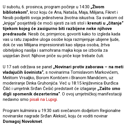
U subotu, 6. prosinca, program počinje u 14:30
„Živom
bibliotekom“
, kroz koju će Ana, Nataša, Maja, Milijana, Fikret i
Nesib podijeliti svoja jedinstvena životna iskustva. Sa svakom od
„knjiga“ posjetitelji će moći sjesti za isti stol i
krenuti u „čitanje“
tijekom kojeg će zasigurno biti razbijene neke njihove
predrasude
. Nesib će, primjerice, govoriti kako to izgleda kada
vas u ratu zapadne uloga osobe koja razmjenjuje ubijene ljude,
dok će vas Milijana impresionirati kao slijepa osoba, žrtva
obiteljskog nasilja i samohrana majka koja se izborila za
uspješan život. Njihove priče su priče koje trebate čuti.
U 17 sati održava se panel
„Novinari protiv zaborava – na meti
vladajućih šovinista“
, s novinarima Tomislavom Markovićem,
Melitom Vrsaljko, Borom Kontićem i Branom Mandićem, uz
moderiranje Dinka Gruhonjića. Već u 18:15 književnica Đurđica
Čilić i umjetnik Srđan Ćešić predstavit će izlaganje
„Zašto smo
digli spomenik dezerterima“
. O ovoj umjetničkoj manifestaciji
nedavno smo
pisali na Lupigi
.
Program kulminira u 19:30 sati svečanom dodjelom Regionalne
novinarske nagrade Srđan Aleksić, koju će voditi novinar
Domagoj Novokmet
.