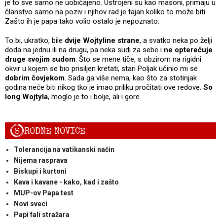
je to sve samo ne uobičajeno. Ustrojeni su kao masoni, primaju u
članstvo samo na poziv i njihov rad je tajan koliko to može biti.
Zašto ih je papa tako volio ostalo je nepoznato.
To bi, ukratko, bile
dvije Wojtyline strane
, a svatko neka po želji
doda na jednu ili na drugu, pa neka sudi za sebe i
ne opterećuje
druge svojim sudom
. Što se mene tiče, s obzirom na rigidni
okvir u kojem se bio prisiljen kretati, stari Poljak učinio mi se
dobrim čovjekom
. Sada ga više nema, kao što za stotinjak
godina neće biti nikog tko je imao priliku pročitati ove redove.
So
long Wojtyla
, moglo je to i bolje, ali i gore.
S
RODNE NOVICE
Tolerancija na vatikanski način
Nijema rasprava
Biskupi i kurtoni
Kava i kavane - kako, kad i zašto
MUP-ov Papa test
Novi sveci
Papi fali stražara