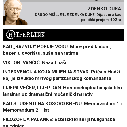
ZDENKO DUKA
DRUGO MIŠLJENJE ZDENKA DUKE: Dijaspora kao
politički projekt HDZ-a
H
IPERLINK
KAD „RAZVOJ“ POPIJE VODU: More pred kućom,
bazen u dvorištu, suša na vratima
VIKTOR IVANČIĆ: Nazad naši
INTERVENCIJA KOJA MIJENJA STVAR: Priča o Hodži
koji je izvukao mrtvog partizanskog komandanta
LIJEPA VEČER, LIJEP DAN: Homoseksploatacijski film
lansiran uz dramatični mučenički narativ
KAD STUDENTI NA KOSOVO KRENU: Memorandum 1 i
Memorandum 2 – isti
FILOZOFIJA PALANKE: Estetski kriteriji huliganske
zajednice