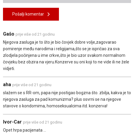
Pošalji komentar
Gašo
prije više od 21 godinu
Njegova zasluga je to što je bio čovjek dobre volje,zagovarao
pomirenje među narodima i religijama,što se je ispričao za sva
zlodjela počinjena u ime crkve,što je bio uzor svakom normalnom
čovjeku bez obzira na vjeru.Konzerve su oni koji to ne vide ili ne žele
vidjeti.
aha
prije više od 21 godinu
slažem se s RR-om, papa nije postigao bogzna što. zbilja, kakva je to
njegova zasluga za pad komunizma? plus osvrni se na njegove
stavove o kondomima, homoseksualcima itd. konzerva!
Ivor-Car
prije više od 21 godinu
Opet hrpa pacijenata ...