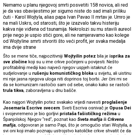
Nemamo u planu njegovoj smrti posvetiti 158 novica, ali red
je da vas obavijestimo jer sigurno niste do sad imali priliku
čuti - Karol Wojtyla, alias papa Ivan Pavao II mrtav je. Umro je
na mali Uskrs, od starosti, što je izazvalo takvu histeriju
kakva nije viđena od tsunamija. Nekrolozi su mu stavili aureol
prije nego je uspio stići gore, ali ne namjeravamo kao kolege
od Wojtyline smrti stvoriti što veći profit, jer svaka medalja
ima dvije strane
Što se mene tiče, najpozitivniji
Wojtyilin potez
bila je
isprika za
sve zločine
koji su u ime crkve počinjeni u povijesti. Nešto
profitabilniji mediji kao najveći njegov uspjeh istaknut će
sudjelovanje u
rušenju komunističkog bloka
u svijetu, ali uistinu
mi nije jasna njegova uloga niti doprinos toj borbi. Jer čini mi se
da se komunizam rastočio sam od sebe, onako kako se rastoči
trula tikva
, zaboravljena u dnu bašče.
Kao najgori Wojtyilin potez svakako vrijedi navesti
proglašenje
Josemaría Escrive svecem
. Sveti Escriva osnivač je
Opusa Dei
i svojevremeno je bio gorljivi
pristaša fašističkog režima
u
Španjolskoj. Njegov "red", poznat kao
Sveta mafija
ili
Crkvena
mafija
, odgovoran je samo Papi, što je omogućio stari Wojtyila, a
svi oni koji imalo poznaju ustrojstvo katoličke crkve shvatit će da