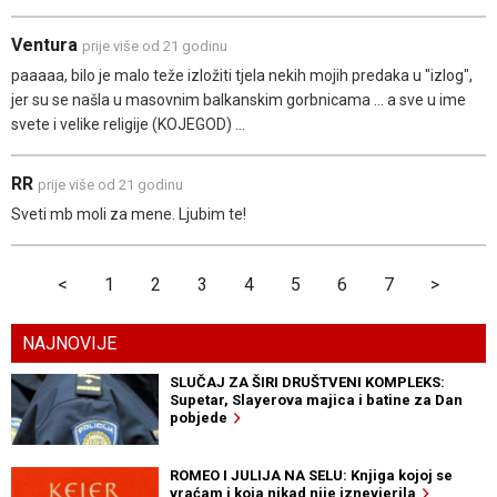
Ventura
prije više od 21 godinu
paaaaa, bilo je malo teže izložiti tjela nekih mojih predaka u "izlog",
jer su se našla u masovnim balkanskim gorbnicama ... a sve u ime
svete i velike religije (KOJEGOD) ...
RR
prije više od 21 godinu
Sveti mb moli za mene. Ljubim te!
<
1
2
3
4
5
6
7
>
NAJNOVIJE
SLUČAJ ZA ŠIRI DRUŠTVENI KOMPLEKS:
Supetar, Slayerova majica i batine za Dan
pobjede
ROMEO I JULIJA NA SELU: Knjiga kojoj se
vraćam i koja nikad nije iznevjerila