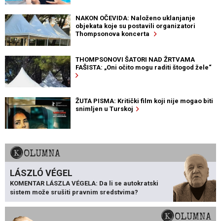
NAKON OČEVIDA: Naloženo uklanjanje
objekata koje su postavili organizatori
Thompsonova koncerta
THOMPSONOVI ŠATORI NAD ŽRTVAMA
FAŠISTA: „Oni očito mogu raditi štogod žele“
ŽUTA PISMA: Kritički film koji nije mogao biti
snimljen u Turskoj
KOLUMNA
LÁSZLÓ VÉGEL
KOMENTAR LÁSZLA VÉGELA: Da li se autokratski
sistem može srušiti pravnim sredstvima?
KOLUMNA