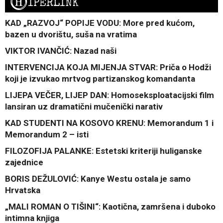
H
IPERLINK
KAD „RAZVOJ“ POPIJE VODU: More pred kućom,
bazen u dvorištu, suša na vratima
VIKTOR IVANČIĆ: Nazad naši
INTERVENCIJA KOJA MIJENJA STVAR: Priča o Hodži
koji je izvukao mrtvog partizanskog komandanta
LIJEPA VEČER, LIJEP DAN: Homoseksploatacijski film
lansiran uz dramatični mučenički narativ
KAD STUDENTI NA KOSOVO KRENU: Memorandum 1 i
Memorandum 2 – isti
FILOZOFIJA PALANKE: Estetski kriteriji huliganske
zajednice
BORIS DEŽULOVIĆ: Kanye Westu ostala je samo
Hrvatska
„MALI ROMAN O TIŠINI“: Kaotična, zamršena i duboko
intimna knjiga