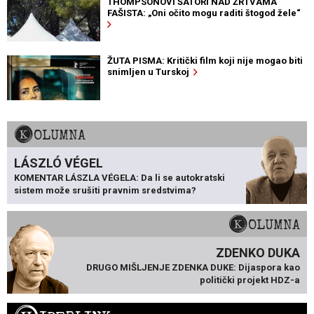
THOMPSONOVI ŠATORI NAD ŽRTVAMA
FAŠISTA: „Oni očito mogu raditi štogod žele“
ŽUTA PISMA: Kritički film koji nije mogao biti
snimljen u Turskoj
KOLUMNA
LÁSZLÓ VÉGEL
KOMENTAR LÁSZLA VÉGELA: Da li se autokratski
sistem može srušiti pravnim sredstvima?
KOLUMNA
ZDENKO DUKA
DRUGO MIŠLJENJE ZDENKA DUKE: Dijaspora kao
politički projekt HDZ-a