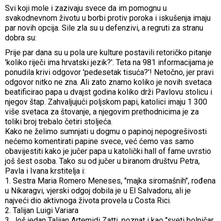
Svi koji mole i zazivaju svece da im pomognu u
svakodnevnom životu u borbi protiv poroka i iskušenja imaju
par novih opcija. Sile zla su u defenzivi, a regruti za stranu
dobra su:
Prije par dana su u pola ure kulture postavili retoričko pitanje
'koliko riječi ima hrvatski jezik?'. Teta na 981 informacijama je
ponudila krivi odgovor 'pedesetak tisuća?'! Netočno, jer pravi
odgovor nitko ne zna. Ali zato znamo koliko je novih svetaca
beatificirao papa u dvajst godina koliko drži Pavlovu stolicu i
njegov štap. Zahvaljujući poljskom papi, katolici imaju 1 300
više svetaca za štovanje, a njegovim prethodnicima je za
toliki broj trebalo četiri stoljeća.
Kako ne želimo sumnjati u dogmu o papinoj nepogrešivosti
nećemo komentirati papine svece, već ćemo vas samo
obavijestiti kako je jučer papa u katolički hall of fame uvrstio
još šest osoba. Tako su od jučer u biranom društvu Petra,
Pavla i Ivana krstitelja i:
1. Sestra Maria Romero Meneses, "majka siromašnih", rođena
u Nikaragvi, vjerski odgoj dobila je u El Salvadoru, ali je
najveći dio aktivnoga života provela u Costa Rici.
2. Talijan Luigi Variara
3. Još jedan Talijan Artemidi Zatti, poznat i kao "sveti bolničar