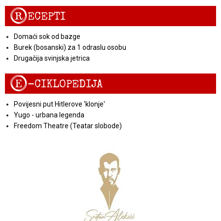
R
ECEPTI
Domaći sok od bazge
Burek (bosanski) za 1 odraslu osobu
Drugačija svinjska jetrica
E
-CIKLOPEDIJA
Povijesni put Hitlerove 'klonje'
Yugo - urbana legenda
Freedom Theatre (Teatar slobode)