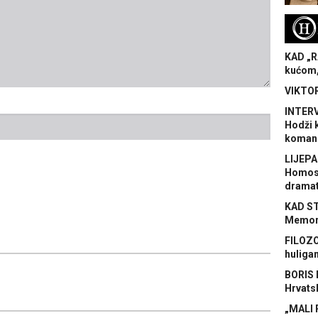
H
KAD „R
kućom,
VIKTOR
INTERV
Hodži 
koman
LIJEPA
Homose
dramat
KAD S
Memora
FILOZO
huliga
BORIS 
Hrvats
„MALI 