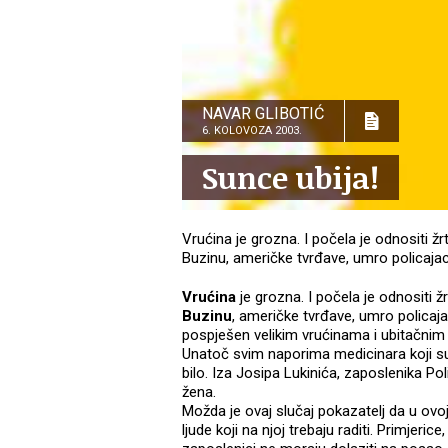
NAVAR GLIBOTIĆ
6. KOLOVOZA 2003.
Sunce ubija!
Vrućina je grozna. I počela je odnositi ž
Buzinu, američke tvrđave, umro policajac
Vrućina
je grozna. I počela je odnositi ž
Buzinu
, američke tvrđave, umro policajac
pospješen velikim vrućinama i ubitačni
Unatoč svim naporima medicinara koji su 
bilo. Iza Josipa Lukinića, zaposlenika Po
žena.
Možda je ovaj slučaj pokazatelj da u ovo
ljude koji na njoj trebaju raditi. Primjerice