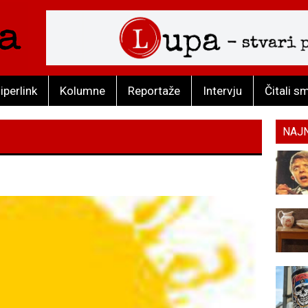
iperlink
Kolumne
Reportaže
Intervju
Čitali s
NAJ