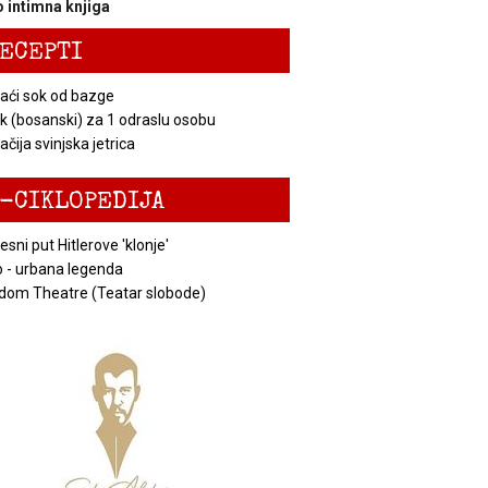
 intimna knjiga
ECEPTI
ći sok od bazge
k (bosanski) za 1 odraslu osobu
čija svinjska jetrica
-CIKLOPEDIJA
esni put Hitlerove 'klonje'
 - urbana legenda
dom Theatre (Teatar slobode)