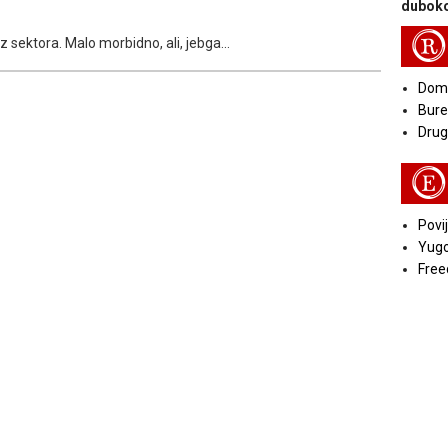
duboko
R
z sektora. Malo morbidno, ali, jebga...
Doma
Bure
Druga
E
Povij
Yugo
Free