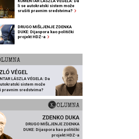
KOMENTAR LÁSZLA VÉGELA: Da
li se autokratski sistem može
srušiti pravnim sredstvima?
DRUGO MIŠLJENJE ZDENKA
DUKE: Dijaspora kao politički
projekt HDZ-a
KOLUMNA
ZLÓ VÉGEL
NTAR LÁSZLA VÉGELA: Da
 autokratski sistem može
ti pravnim sredstvima?
KOLUMNA
ZDENKO DUKA
DRUGO MIŠLJENJE ZDENKA
DUKE: Dijaspora kao politički
projekt HDZ-a