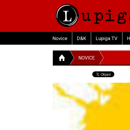
Novice
D&K
Lupiga TV
H
NOVICE