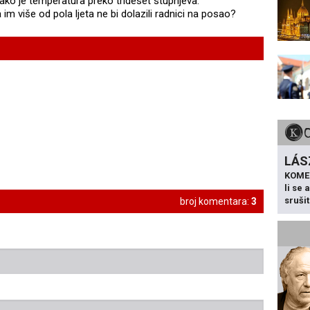
ako je temperatura preko trideset stupnjeva.
 im više od pola ljeta ne bi dolazili radnici na posao?
LÁS
KOME
li se
sruši
broj komentara:
3