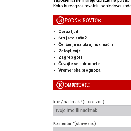
zaposlenici ne moraju dolaziti na posao 
Kako bi reagirali hrvatski poslodavci kada
S
RODNE NOVICE
Oprez ljudi!
Što je to suša?
Čeličenje na ukrajinski način
Zatopljenje
Zagreb gori
Čuvajte se salmonele
Vremenska prognoza
K
OMENTARI
Ime / nadimak *(obavezno)
Komentar *(obavezno)