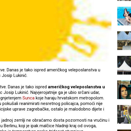
rtve. Danas je tako ispred američkog veleposlanstva u
 Josip Lukinić.
rtve. Danas je tako ispred
američkog veleposlanstva u
 Josip Lukinić. Najvjerojatnije ga je ubio srčani udar,
m gnjetenjem
Sunca
koje haraju hrvatskom metropolom.
pokušali reanimirati nesretnog policajca, pomoći nije
licijske uprave zagrebačke, ostalo je malodobno dijete i
j jadnoj zemlji ne obraćamo dosta pozornosti na vrućinu i
, u Berlinu, koji je ipak malčice hladniji kraj od ovoga,