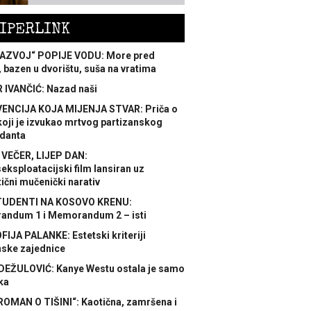
IPERLINK
AZVOJ“ POPIJE VODU: More pred
 bazen u dvorištu, suša na vratima
 IVANČIĆ: Nazad naši
ENCIJA KOJA MIJENJA STVAR: Priča o
koji je izvukao mrtvog partizanskog
danta
 VEČER, LIJEP DAN:
ksploatacijski film lansiran uz
ični mučenički narativ
TUDENTI NA KOSOVO KRENU:
ndum 1 i Memorandum 2 – isti
FIJA PALANKE: Estetski kriteriji
nske zajednice
DEŽULOVIĆ: Kanye Westu ostala je samo
ka
ROMAN O TIŠINI“: Kaotična, zamršena i