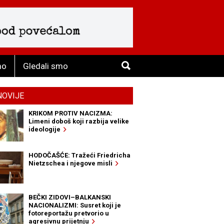
mo
Gledali smo
NOVIJE
KRIKOM PROTIV NACIZMA:
Limeni doboš koji razbija velike
ideologije
HODOČAŠĆE: Tražeći Friedricha
Nietzschea i njegove misli
BEČKI ZIDOVI–BALKANSKI
NACIONALIZMI: Susret koji je
fotoreportažu pretvorio u
agresivnu prijetnju