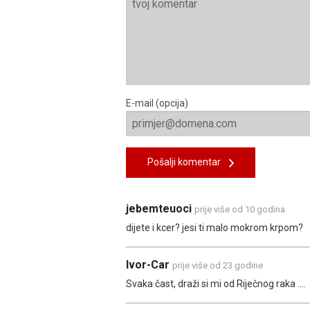
E-mail (opcija)
Pošalji komentar
jebemteuoci
prije više od 10 godina
dijete i kcer? jesi ti malo mokrom krpom?
Ivor-Car
prije više od 23 godine
Svaka čast, draži si mi od Riječnog raka ....