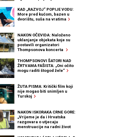
KAD „RAZVOJ“ POPIJE VODU:
More pred kućom, bazen u
dvorištu, suša na vratima
NAKON OČEVIDA: Naloženo
uklanjanje objekata koje su
postavili organizatori
Thompsonova koncerta
THOMPSONOVI ŠATORI NAD
ŽRTVAMA FAŠISTA: „Oni očito
mogu raditi štogod žele“
ŽUTA PISMA: Kritički film koji
nije mogao biti snimljen u
Turskoj
NAKON ISKORAKA CRNE GORE:
„Vrijeme je da i Hrvatska
razgovara o utjecaju
menstruacije na radni život
žena“