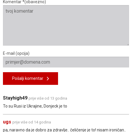
Komentar *(obavezno)
E-mail (opcija)
Pošalji komentar
Stayhigh49
prije više od 13 godina
To su Rusi iz Ukrajine, Donjeck je to
ugs
prije više od 14 godina
pa, naravno da je dobro za zdravlje.. čeličenje je to! nisam ironičan..