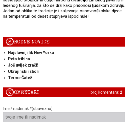
ledenog tuširanja, za što se drži kako pridonosi ljudskom zdravlju.
Jedan od oblika te tradicije je i zaljevanje osnovnoškolske djece
na temperaturi od deset stupnjeva ispod nule!
S
RODNE NOVICE
Najslavniji lik New Yorka
Peta tribina
Još uvijek zrači!
Ukrajinski izbori
Terme Čatež
K
OMENTARI
broj komentara:
2
Ime / nadimak *(obavezno)