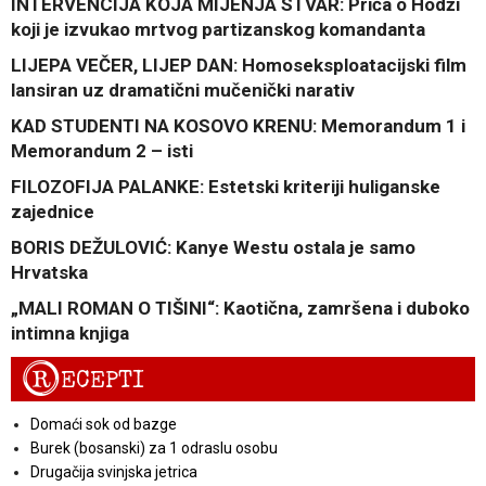
INTERVENCIJA KOJA MIJENJA STVAR: Priča o Hodži
koji je izvukao mrtvog partizanskog komandanta
LIJEPA VEČER, LIJEP DAN: Homoseksploatacijski film
lansiran uz dramatični mučenički narativ
KAD STUDENTI NA KOSOVO KRENU: Memorandum 1 i
Memorandum 2 – isti
FILOZOFIJA PALANKE: Estetski kriteriji huliganske
zajednice
BORIS DEŽULOVIĆ: Kanye Westu ostala je samo
Hrvatska
„MALI ROMAN O TIŠINI“: Kaotična, zamršena i duboko
intimna knjiga
R
ECEPTI
Domaći sok od bazge
Burek (bosanski) za 1 odraslu osobu
Drugačija svinjska jetrica