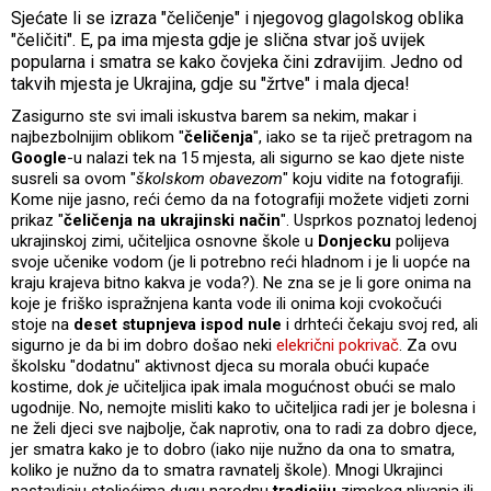
Sjećate li se izraza "čeličenje" i njegovog glagolskog oblika
"čeličiti". E, pa ima mjesta gdje je slična stvar još uvijek
popularna i smatra se kako čovjeka čini zdravijim. Jedno od
takvih mjesta je Ukrajina, gdje su "žrtve" i mala djeca!
Zasigurno ste svi imali iskustva barem sa nekim, makar i
najbezbolnijim oblikom "
čeličenja
", iako se ta riječ pretragom na
Google
-u nalazi tek na 15 mjesta, ali sigurno se kao djete niste
susreli sa ovom "
školskom obavezom
" koju vidite na fotografiji.
Kome nije jasno, reći ćemo da na fotografiji možete vidjeti zorni
prikaz "
čeličenja na ukrajinski način
". Usprkos poznatoj ledenoj
ukrajinskoj zimi, učiteljica osnovne škole u
Donjecku
polijeva
svoje učenike vodom (je li potrebno reći hladnom i je li uopće na
kraju krajeva bitno kakva je voda?). Ne zna se je li gore onima na
koje je friško ispražnjena kanta vode ili onima koji cvokočući
stoje na
deset stupnjeva ispod nule
i drhteći čekaju svoj red, ali
sigurno je da bi im dobro došao neki
elekrični pokrivač
. Za ovu
školsku "dodatnu" aktivnost djeca su morala obući kupaće
kostime, dok
je
učiteljica ipak imala mogućnost obući se malo
ugodnije. No, nemojte misliti kako to učiteljica radi jer je bolesna i
ne želi djeci sve najbolje, čak naprotiv, ona to radi za dobro djece,
jer smatra kako je to dobro (iako nije nužno da ona to smatra,
koliko je nužno da to smatra ravnatelj škole). Mnogi Ukrajinci
nastavljaju stoljećima dugu narodnu
tradiciju
zimskog plivanja ili