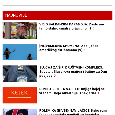
NAJNOVIJE
VRLO BALKANSKA PARANOJA: Zašto me
tamo stalno smatraju špijunom?
[NE]VRIJEDNO SPOMENA: Zabilješke
američkog skribomana (V)
SLUČAJ ZA ŠIRI DRUŠTVENI KOMPLEKS:
Supetar, Slayerova majica i batine za Dan
pobjede
ROMEO I JULIJA NA SELU: Knjiga kojoj se
vraćam i koja nikad nije iznevjerila
POLEMIKA (BIVŠE) NAVIJAČICE: Kako sam
(zasad) prestala navijati za hrvatsku