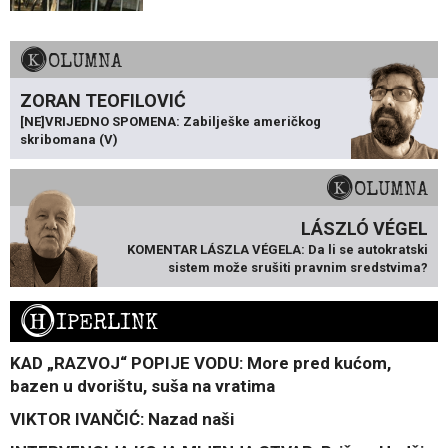
KOLUMNA
ZORAN TEOFILOVIĆ
[NE]VRIJEDNO SPOMENA: Zabilješke američkog
skribomana (V)
KOLUMNA
LÁSZLÓ VÉGEL
KOMENTAR LÁSZLA VÉGELA: Da li se autokratski
sistem može srušiti pravnim sredstvima?
H
IPERLINK
KAD „RAZVOJ“ POPIJE VODU: More pred kućom,
bazen u dvorištu, suša na vratima
VIKTOR IVANČIĆ: Nazad naši